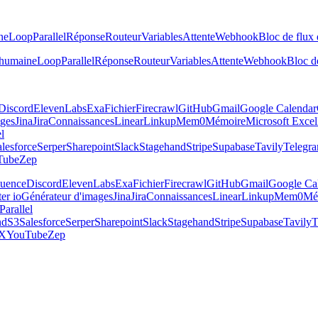
ne
Loop
Parallel
Réponse
Routeur
Variables
Attente
Webhook
Bloc de flux 
 humaine
Loop
Parallel
Réponse
Routeur
Variables
Attente
Webhook
Bloc de
Discord
ElevenLabs
Exa
Fichier
Firecrawl
GitHub
Gmail
Google Calendar
ages
Jina
Jira
Connaissances
Linear
Linkup
Mem0
Mémoire
Microsoft Excel
el
lesforce
Serper
Sharepoint
Slack
Stagehand
Stripe
Supabase
Tavily
Telegr
Tube
Zep
luence
Discord
ElevenLabs
Exa
Fichier
Firecrawl
GitHub
Gmail
Google Ca
er io
Générateur d'images
Jina
Jira
Connaissances
Linear
Linkup
Mem0
Mé
Parallel
nd
S3
Salesforce
Serper
Sharepoint
Slack
Stagehand
Stripe
Supabase
Tavily
T
X
YouTube
Zep