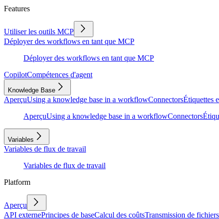
Features
Utiliser les outils MCP
Déployer des workflows en tant que MCP
Déployer des workflows en tant que MCP
Copilot
Compétences d'agent
Knowledge Base
Aperçu
Using a knowledge base in a workflow
Connectors
Étiquettes e
Aperçu
Using a knowledge base in a workflow
Connectors
Étiqu
Variables
Variables de flux de travail
Variables de flux de travail
Platform
Aperçu
API externe
Principes de base
Calcul des coûts
Transmission de fichiers