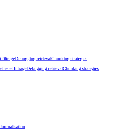
t filtrage
Debugging retrieval
Chunking strategies
ettes et filtrage
Debugging retrieval
Chunking strategies
Journalisation