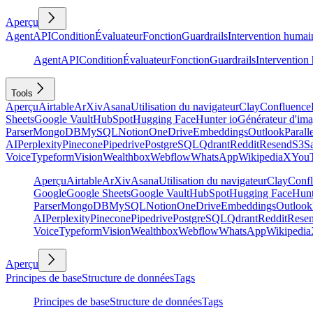
Aperçu
Agent
API
Condition
Évaluateur
Fonction
Guardrails
Intervention humai
Agent
API
Condition
Évaluateur
Fonction
Guardrails
Intervention
Tools
Aperçu
Airtable
ArXiv
Asana
Utilisation du navigateur
Clay
Confluence
Sheets
Google Vault
HubSpot
Hugging Face
Hunter io
Générateur d'im
Parser
MongoDB
MySQL
Notion
OneDrive
Embeddings
Outlook
Parall
AI
Perplexity
Pinecone
Pipedrive
PostgreSQL
Qdrant
Reddit
Resend
S3
Sa
Voice
Typeform
Vision
Wealthbox
Webflow
WhatsApp
Wikipedia
X
You
Aperçu
Airtable
ArXiv
Asana
Utilisation du navigateur
Clay
Conf
Google
Google Sheets
Google Vault
HubSpot
Hugging Face
Hunt
Parser
MongoDB
MySQL
Notion
OneDrive
Embeddings
Outlook
AI
Perplexity
Pinecone
Pipedrive
PostgreSQL
Qdrant
Reddit
Rese
Voice
Typeform
Vision
Wealthbox
Webflow
WhatsApp
Wikipedia
Aperçu
Principes de base
Structure de données
Tags
Principes de base
Structure de données
Tags