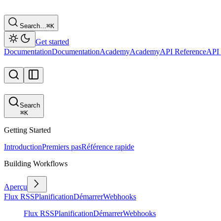
Search…
⌘
K
Get started
Documentation
Documentation
Academy
Academy
API Reference
API 
Search
⌘
K
Getting Started
Introduction
Premiers pas
Référence rapide
Building Workflows
Aperçu
Flux RSS
Planification
Démarrer
Webhooks
Flux RSS
Planification
Démarrer
Webhooks