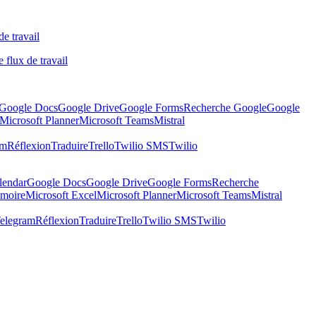
de travail
 flux de travail
Google Docs
Google Drive
Google Forms
Recherche Google
Google
Microsoft Planner
Microsoft Teams
Mistral
am
Réflexion
Traduire
Trello
Twilio SMS
Twilio
lendar
Google Docs
Google Drive
Google Forms
Recherche
moire
Microsoft Excel
Microsoft Planner
Microsoft Teams
Mistral
elegram
Réflexion
Traduire
Trello
Twilio SMS
Twilio