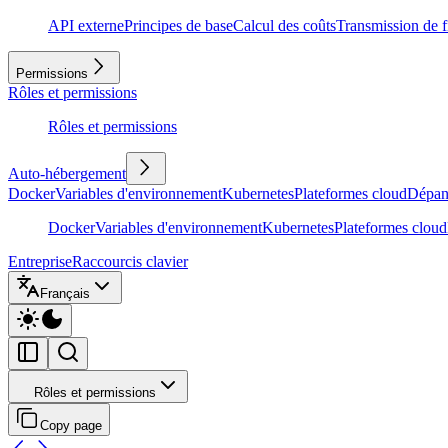
API externe
Principes de base
Calcul des coûts
Transmission de f
Permissions
Rôles et permissions
Rôles et permissions
Auto-hébergement
Docker
Variables d'environnement
Kubernetes
Plateformes cloud
Dépan
Docker
Variables d'environnement
Kubernetes
Plateformes cloud
Entreprise
Raccourcis clavier
Français
Rôles et permissions
Copy page