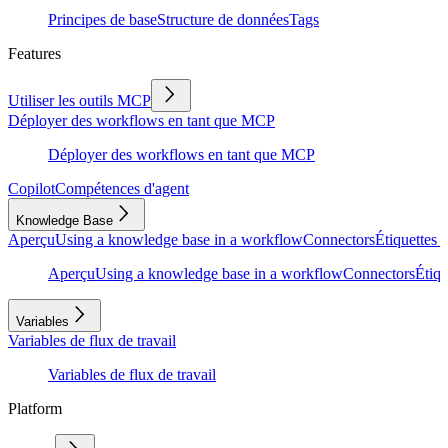
Principes de base
Structure de données
Tags
Features
Utiliser les outils MCP
Déployer des workflows en tant que MCP
Déployer des workflows en tant que MCP
Copilot
Compétences d'agent
Knowledge Base
Aperçu
Using a knowledge base in a workflow
Connectors
Étiquettes e
Aperçu
Using a knowledge base in a workflow
Connectors
Étiqu
Variables
Variables de flux de travail
Variables de flux de travail
Platform