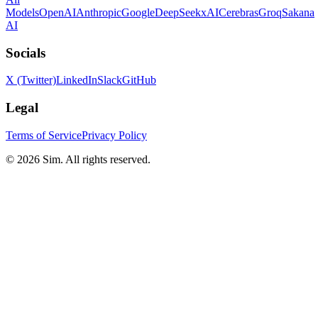
Models
OpenAI
Anthropic
Google
DeepSeek
xAI
Cerebras
Groq
Sakana
AI
Socials
X (Twitter)
LinkedIn
Slack
GitHub
Legal
Terms of Service
Privacy Policy
© 2026 Sim. All rights reserved.