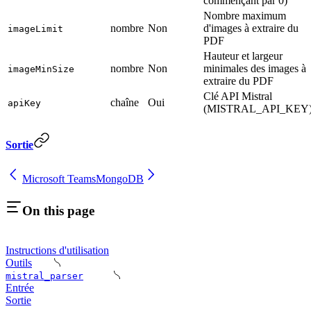
commençant par 0)
Nombre maximum
nombre
Non
d'images à extraire du
imageLimit
PDF
Hauteur et largeur
nombre
Non
minimales des images à
imageMinSize
extraire du PDF
Clé API Mistral
chaîne
Oui
apiKey
(MISTRAL_API_KEY
Sortie
Microsoft Teams
MongoDB
On this page
Instructions d'utilisation
Outils
mistral_parser
Entrée
Sortie