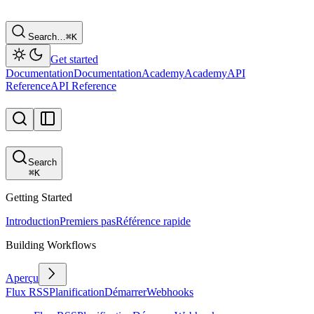
Search…
⌘
K
Get started
Documentation
Documentation
Academy
Academy
API
Reference
API Reference
Search
⌘
K
Getting Started
Introduction
Premiers pas
Référence rapide
Building Workflows
Aperçu
Flux RSS
Planification
Démarrer
Webhooks