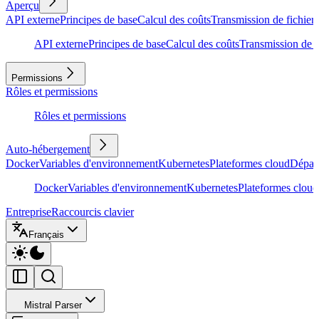
Aperçu
API externe
Principes de base
Calcul des coûts
Transmission de fichiers
API externe
Principes de base
Calcul des coûts
Transmission de f
Permissions
Rôles et permissions
Rôles et permissions
Auto-hébergement
Docker
Variables d'environnement
Kubernetes
Plateformes cloud
Dépan
Docker
Variables d'environnement
Kubernetes
Plateformes cloud
Entreprise
Raccourcis clavier
Français
Mistral Parser