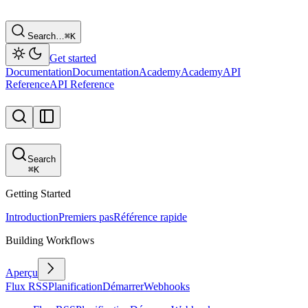
Search…
⌘
K
Get started
Documentation
Documentation
Academy
Academy
API
Reference
API Reference
Search
⌘
K
Getting Started
Introduction
Premiers pas
Référence rapide
Building Workflows
Aperçu
Flux RSS
Planification
Démarrer
Webhooks