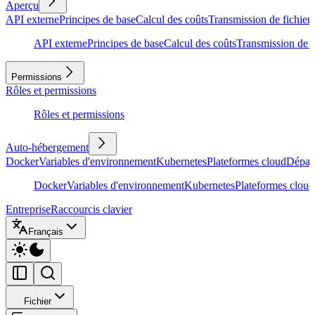
Aperçu
API externe
Principes de base
Calcul des coûts
Transmission de fichiers
API externe
Principes de base
Calcul des coûts
Transmission de f
Permissions
Rôles et permissions
Rôles et permissions
Auto-hébergement
Docker
Variables d'environnement
Kubernetes
Plateformes cloud
Dépan
Docker
Variables d'environnement
Kubernetes
Plateformes cloud
Entreprise
Raccourcis clavier
Français
Fichier