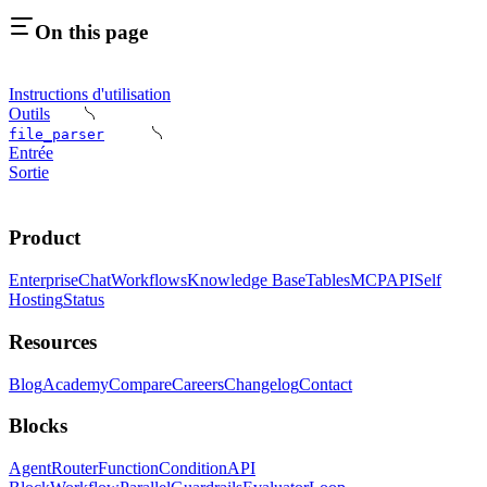
On this page
Instructions d'utilisation
Outils
file_parser
Entrée
Sortie
Product
Enterprise
Chat
Workflows
Knowledge Base
Tables
MCP
API
Self
Hosting
Status
Resources
Blog
Academy
Compare
Careers
Changelog
Contact
Blocks
Agent
Router
Function
Condition
API