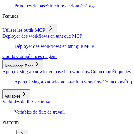
Principes de base
Structure de données
Tags
Features
Utiliser les outils MCP
Déployer des workflows en tant que MCP
Déployer des workflows en tant que MCP
Copilot
Compétences d'agent
Knowledge Base
Aperçu
Using a knowledge base in a workflow
Connectors
Étiquettes e
Aperçu
Using a knowledge base in a workflow
Connectors
Étiqu
Variables
Variables de flux de travail
Variables de flux de travail
Platform