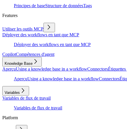
Principes de base
Structure de données
Tags
Features
Utiliser les outils MCP
Déployer des workflows en tant que MCP
Déployer des workflows en tant que MCP
Copilot
Compétences d'agent
Knowledge Base
Aperçu
Using a knowledge base in a workflow
Connectors
Étiquettes e
Aperçu
Using a knowledge base in a workflow
Connectors
Étiqu
Variables
Variables de flux de travail
Variables de flux de travail
Platform