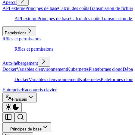
Aperçu
API externe
Principes de base
Calcul des coûts
Transmission de fichiers
API externe
Principes de base
Calcul des coûts
Transmission de f
Permissions
Rôles et permissions
Rôles et permissions
Auto-hébergement
Docker
Variables d'environnement
Kubernetes
Plateformes cloud
Dépan
Docker
Variables d'environnement
Kubernetes
Plateformes cloud
Entreprise
Raccourcis clavier
Français
Principes de base