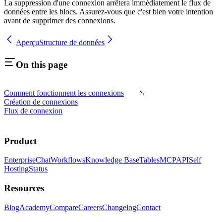
La suppression d'une connexion arrêtera immédiatement le flux de
données entre les blocs. Assurez-vous que c'est bien votre intention
avant de supprimer des connexions.
Aperçu
Structure de données
On this page
Comment fonctionnent les connexions
Création de connexions
Flux de connexion
Product
Enterprise
Chat
Workflows
Knowledge Base
Tables
MCP
API
Self
Hosting
Status
Resources
Blog
Academy
Compare
Careers
Changelog
Contact