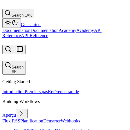
Search…
⌘
K
Get started
Documentation
Documentation
Academy
Academy
API
Reference
API Reference
Search
⌘
K
Getting Started
Introduction
Premiers pas
Référence rapide
Building Workflows
Aperçu
Flux RSS
Planification
Démarrer
Webhooks