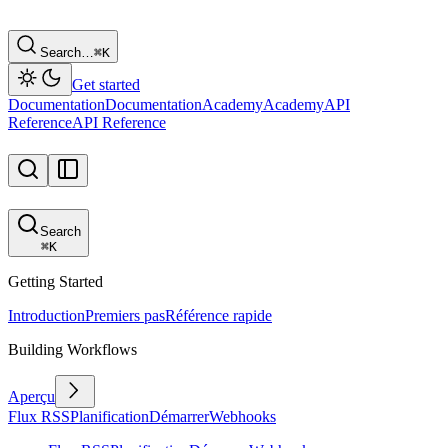
Search…
⌘
K
Get started
Documentation
Documentation
Academy
Academy
API
Reference
API Reference
Search
⌘
K
Getting Started
Introduction
Premiers pas
Référence rapide
Building Workflows
Aperçu
Flux RSS
Planification
Démarrer
Webhooks