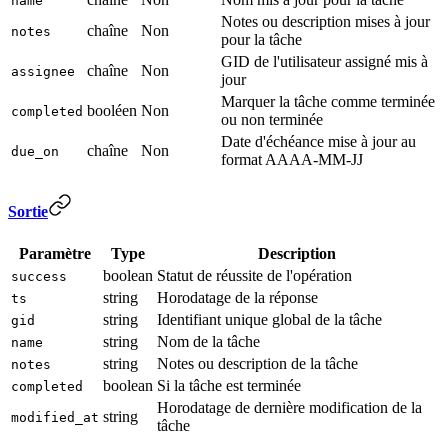
name
Notes ou description mises à jour
chaîne
Non
notes
pour la tâche
GID de l'utilisateur assigné mis à
chaîne
Non
assignee
jour
Marquer la tâche comme terminée
booléen
Non
completed
ou non terminée
Date d'échéance mise à jour au
chaîne
Non
due_on
format AAAA-MM-JJ
Sortie
Paramètre
Type
Description
boolean
Statut de réussite de l'opération
success
string
Horodatage de la réponse
ts
string
Identifiant unique global de la tâche
gid
string
Nom de la tâche
name
string
Notes ou description de la tâche
notes
boolean
Si la tâche est terminée
completed
Horodatage de dernière modification de la
string
modified_at
tâche