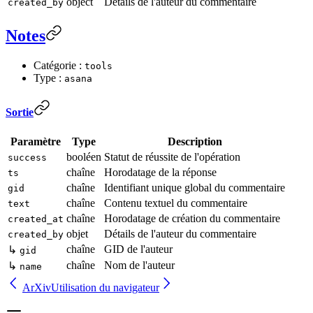
object
Détails de l'auteur du commentaire
created_by
Notes
Catégorie :
tools
Type :
asana
Sortie
Paramètre
Type
Description
booléen
Statut de réussite de l'opération
success
chaîne
Horodatage de la réponse
ts
chaîne
Identifiant unique global du commentaire
gid
chaîne
Contenu textuel du commentaire
text
chaîne
Horodatage de création du commentaire
created_at
objet
Détails de l'auteur du commentaire
created_by
chaîne
GID de l'auteur
↳
gid
chaîne
Nom de l'auteur
↳
name
ArXiv
Utilisation du navigateur