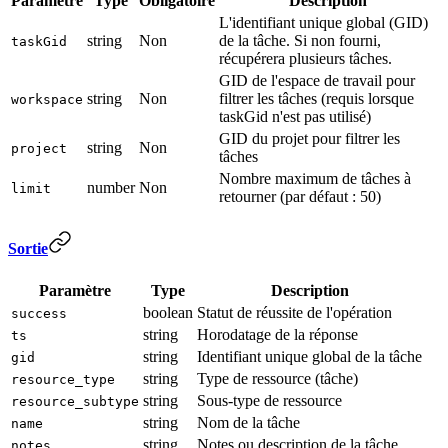
Paramètre
Type
Obligatoire
Description
L'identifiant unique global (GID)
string
Non
de la tâche. Si non fourni,
taskGid
récupérera plusieurs tâches.
GID de l'espace de travail pour
string
Non
filtrer les tâches (requis lorsque
workspace
taskGid n'est pas utilisé)
GID du projet pour filtrer les
string
Non
project
tâches
Nombre maximum de tâches à
number
Non
limit
retourner (par défaut : 50)
Sortie
Paramètre
Type
Description
boolean
Statut de réussite de l'opération
success
string
Horodatage de la réponse
ts
string
Identifiant unique global de la tâche
gid
string
Type de ressource (tâche)
resource_type
string
Sous-type de ressource
resource_subtype
string
Nom de la tâche
name
string
Notes ou description de la tâche
notes