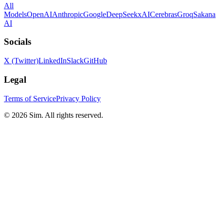
All
Models
OpenAI
Anthropic
Google
DeepSeek
xAI
Cerebras
Groq
Sakana
AI
Socials
X (Twitter)
LinkedIn
Slack
GitHub
Legal
Terms of Service
Privacy Policy
© 2026 Sim. All rights reserved.