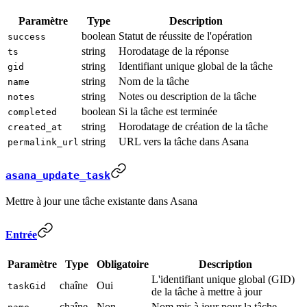
Paramètre
Type
Description
boolean
Statut de réussite de l'opération
success
string
Horodatage de la réponse
ts
string
Identifiant unique global de la tâche
gid
string
Nom de la tâche
name
string
Notes ou description de la tâche
notes
boolean
Si la tâche est terminée
completed
string
Horodatage de création de la tâche
created_at
string
URL vers la tâche dans Asana
permalink_url
asana_update_task
Mettre à jour une tâche existante dans Asana
Entrée
Paramètre
Type
Obligatoire
Description
L'identifiant unique global (GID)
chaîne
Oui
taskGid
de la tâche à mettre à jour
chaîne
Non
Nom mis à jour pour la tâche