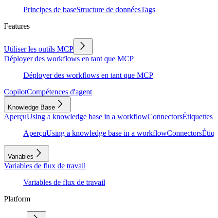
Principes de base
Structure de données
Tags
Features
Utiliser les outils MCP
Déployer des workflows en tant que MCP
Déployer des workflows en tant que MCP
Copilot
Compétences d'agent
Knowledge Base
Aperçu
Using a knowledge base in a workflow
Connectors
Étiquettes e
Aperçu
Using a knowledge base in a workflow
Connectors
Étiqu
Variables
Variables de flux de travail
Variables de flux de travail
Platform