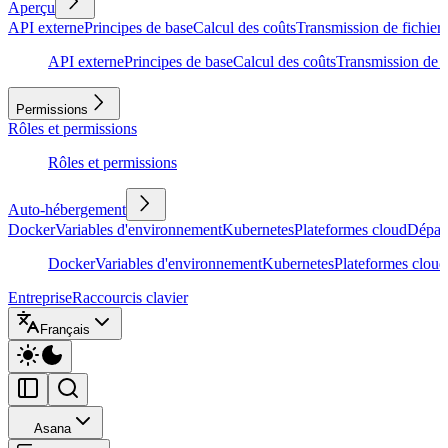
Aperçu
API externe
Principes de base
Calcul des coûts
Transmission de fichiers
API externe
Principes de base
Calcul des coûts
Transmission de f
Permissions
Rôles et permissions
Rôles et permissions
Auto-hébergement
Docker
Variables d'environnement
Kubernetes
Plateformes cloud
Dépan
Docker
Variables d'environnement
Kubernetes
Plateformes cloud
Entreprise
Raccourcis clavier
Français
Asana