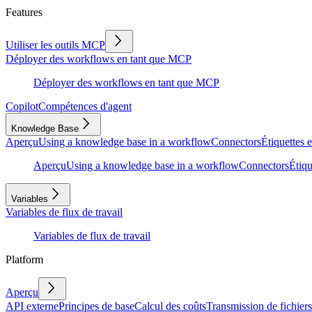
Features
Utiliser les outils MCP
Déployer des workflows en tant que MCP
Déployer des workflows en tant que MCP
Copilot
Compétences d'agent
Knowledge Base
Aperçu
Using a knowledge base in a workflow
Connectors
Étiquettes e
Aperçu
Using a knowledge base in a workflow
Connectors
Étiqu
Variables
Variables de flux de travail
Variables de flux de travail
Platform
Aperçu
API externe
Principes de base
Calcul des coûts
Transmission de fichiers