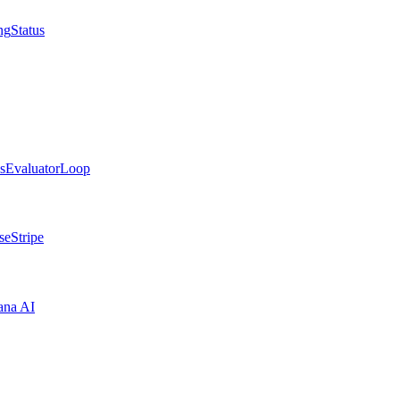
ng
Status
s
Evaluator
Loop
se
Stripe
ana AI