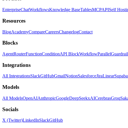
Enterprise
Chat
Workflows
Knowledge Base
Tables
MCP
API
Self Hosti
Resources
Blog
Academy
Compare
Careers
Changelog
Contact
Blocks
Agent
Router
Function
Condition
API Block
Workflow
Parallel
Guardrail
Integrations
All Integrations
Slack
GitHub
Gmail
Notion
Salesforce
Jira
Linear
Supaba
Models
All Models
OpenAI
Anthropic
Google
DeepSeek
xAI
Cerebras
Groq
Sak
Socials
X (Twitter)
LinkedIn
Slack
GitHub