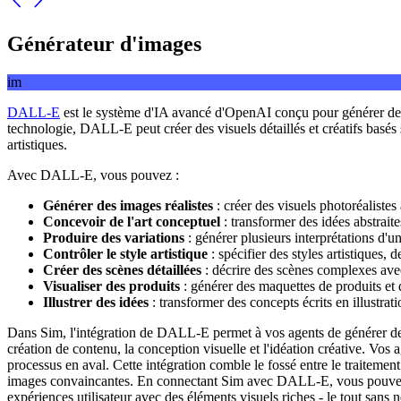
Générateur d'images
im
DALL-E
est le système d'IA avancé d'OpenAI conçu pour générer des i
technologie, DALL-E peut créer des visuels détaillés et créatifs basés 
artistiques.
Avec DALL-E, vous pouvez :
Générer des images réalistes
: créer des visuels photoréalistes 
Concevoir de l'art conceptuel
: transformer des idées abstraite
Produire des variations
: générer plusieurs interprétations d'
Contrôler le style artistique
: spécifier des styles artistiques,
Créer des scènes détaillées
: décrire des scènes complexes avec
Visualiser des produits
: générer des maquettes de produits et
Illustrer des idées
: transformer des concepts écrits en illustrati
Dans Sim, l'intégration de DALL-E permet à vos agents de générer des 
création de contenu, la conception visuelle et l'idéation créative. Vos 
processus en aval. Cette intégration comble le fossé entre le traiteme
images convaincantes. En connectant Sim avec DALL-E, vous pouvez cré
expériences utilisateur avec des éléments visuels riches - le tout sans 