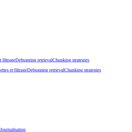
t filtrage
Debugging retrieval
Chunking strategies
ettes et filtrage
Debugging retrieval
Chunking strategies
Journalisation