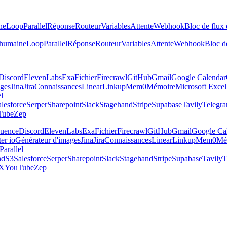
ne
Loop
Parallel
Réponse
Routeur
Variables
Attente
Webhook
Bloc de flux 
 humaine
Loop
Parallel
Réponse
Routeur
Variables
Attente
Webhook
Bloc de
Discord
ElevenLabs
Exa
Fichier
Firecrawl
GitHub
Gmail
Google Calendar
ages
Jina
Jira
Connaissances
Linear
Linkup
Mem0
Mémoire
Microsoft Excel
el
lesforce
Serper
Sharepoint
Slack
Stagehand
Stripe
Supabase
Tavily
Telegr
Tube
Zep
luence
Discord
ElevenLabs
Exa
Fichier
Firecrawl
GitHub
Gmail
Google Ca
er io
Générateur d'images
Jina
Jira
Connaissances
Linear
Linkup
Mem0
Mé
Parallel
nd
S3
Salesforce
Serper
Sharepoint
Slack
Stagehand
Stripe
Supabase
Tavily
T
X
YouTube
Zep