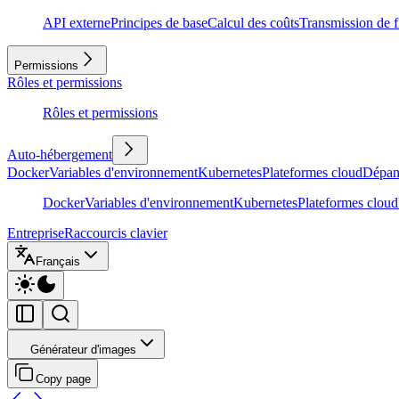
API externe
Principes de base
Calcul des coûts
Transmission de f
Permissions
Rôles et permissions
Rôles et permissions
Auto-hébergement
Docker
Variables d'environnement
Kubernetes
Plateformes cloud
Dépan
Docker
Variables d'environnement
Kubernetes
Plateformes cloud
Entreprise
Raccourcis clavier
Français
Générateur d'images
Copy page