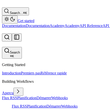
Search…
⌘
K
Get started
Documentation
Documentation
Academy
Academy
API Reference
API 
Search
⌘
K
Getting Started
Introduction
Premiers pas
Référence rapide
Building Workflows
Aperçu
Flux RSS
Planification
Démarrer
Webhooks
Flux RSS
Planification
Démarrer
Webhooks