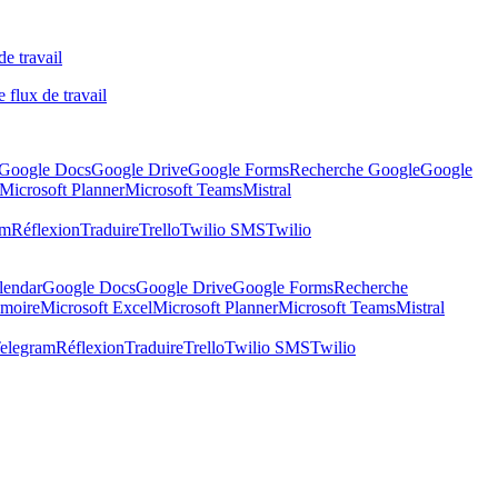
de travail
 flux de travail
Google Docs
Google Drive
Google Forms
Recherche Google
Google
Microsoft Planner
Microsoft Teams
Mistral
am
Réflexion
Traduire
Trello
Twilio SMS
Twilio
lendar
Google Docs
Google Drive
Google Forms
Recherche
moire
Microsoft Excel
Microsoft Planner
Microsoft Teams
Mistral
elegram
Réflexion
Traduire
Trello
Twilio SMS
Twilio