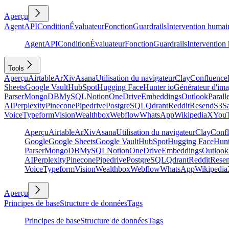
Aperçu
Agent
API
Condition
Évaluateur
Fonction
Guardrails
Intervention humai
Agent
API
Condition
Évaluateur
Fonction
Guardrails
Intervention
Tools
Aperçu
Airtable
ArXiv
Asana
Utilisation du navigateur
Clay
Confluence
Sheets
Google Vault
HubSpot
Hugging Face
Hunter io
Générateur d'im
Parser
MongoDB
MySQL
Notion
OneDrive
Embeddings
Outlook
Parall
AI
Perplexity
Pinecone
Pipedrive
PostgreSQL
Qdrant
Reddit
Resend
S3
Sa
Voice
Typeform
Vision
Wealthbox
Webflow
WhatsApp
Wikipedia
X
You
Aperçu
Airtable
ArXiv
Asana
Utilisation du navigateur
Clay
Conf
Google
Google Sheets
Google Vault
HubSpot
Hugging Face
Hunt
Parser
MongoDB
MySQL
Notion
OneDrive
Embeddings
Outlook
AI
Perplexity
Pinecone
Pipedrive
PostgreSQL
Qdrant
Reddit
Rese
Voice
Typeform
Vision
Wealthbox
Webflow
WhatsApp
Wikipedia
Aperçu
Principes de base
Structure de données
Tags
Principes de base
Structure de données
Tags