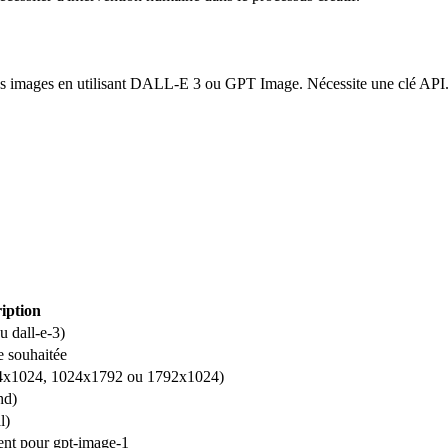
r des images en utilisant DALL-E 3 ou GPT Image. Nécessite une clé API
iption
u dall-e-3)
e souhaitée
024x1024, 1024x1792 ou 1792x1024)
hd)
l)
ent pour gpt-image-1