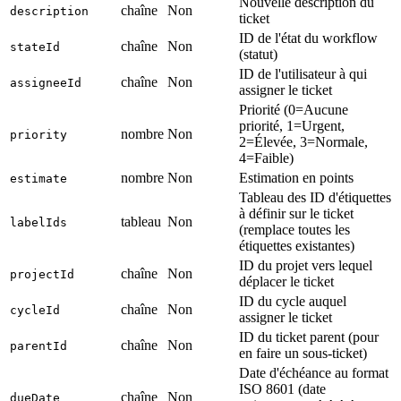
Nouvelle description du
chaîne
Non
description
ticket
ID de l'état du workflow
chaîne
Non
stateId
(statut)
ID de l'utilisateur à qui
chaîne
Non
assigneeId
assigner le ticket
Priorité (0=Aucune
priorité, 1=Urgent,
nombre
Non
priority
2=Élevée, 3=Normale,
4=Faible)
nombre
Non
Estimation en points
estimate
Tableau des ID d'étiquettes
à définir sur le ticket
tableau
Non
labelIds
(remplace toutes les
étiquettes existantes)
ID du projet vers lequel
chaîne
Non
projectId
déplacer le ticket
ID du cycle auquel
chaîne
Non
cycleId
assigner le ticket
ID du ticket parent (pour
chaîne
Non
parentId
en faire un sous-ticket)
Date d'échéance au format
ISO 8601 (date
chaîne
Non
dueDate