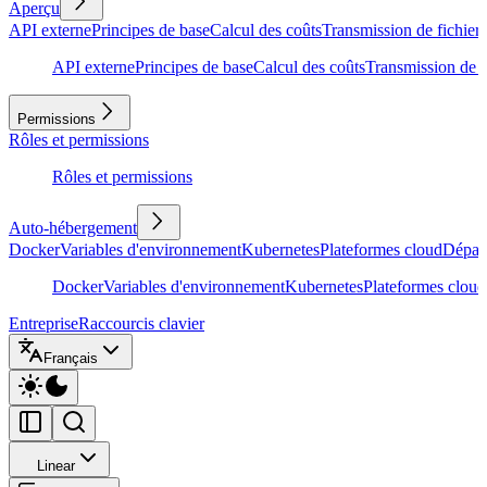
Aperçu
API externe
Principes de base
Calcul des coûts
Transmission de fichiers
API externe
Principes de base
Calcul des coûts
Transmission de f
Permissions
Rôles et permissions
Rôles et permissions
Auto-hébergement
Docker
Variables d'environnement
Kubernetes
Plateformes cloud
Dépan
Docker
Variables d'environnement
Kubernetes
Plateformes cloud
Entreprise
Raccourcis clavier
Français
Linear