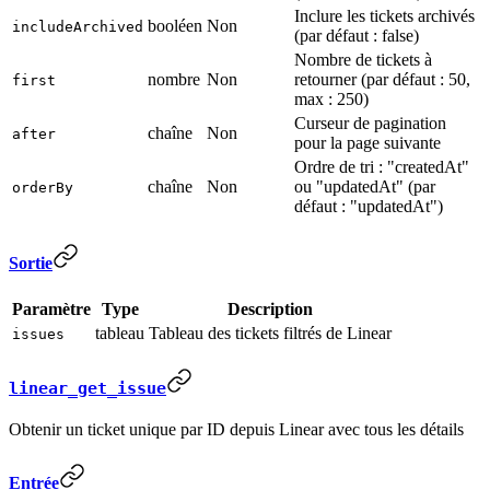
Inclure les tickets archivés
booléen
Non
includeArchived
(par défaut : false)
Nombre de tickets à
nombre
Non
retourner (par défaut : 50,
first
max : 250)
Curseur de pagination
chaîne
Non
after
pour la page suivante
Ordre de tri : "createdAt"
chaîne
Non
ou "updatedAt" (par
orderBy
défaut : "updatedAt")
Sortie
Paramètre
Type
Description
tableau
Tableau des tickets filtrés de Linear
issues
linear_get_issue
Obtenir un ticket unique par ID depuis Linear avec tous les détails
Entrée