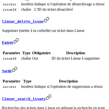
booléen
Indique si l'opération de désarchivage a réussi
success
chaîne
L'ID du ticket désarchivé
issueId
linear_delete_issue
Supprimer (mettre à la corbeille) un ticket dans Linear
Entrée
Paramètre
Type
Obligatoire
Description
chaîne
Oui
ID du ticket Linear à supprimer
issueId
Sortie
Paramètre
Type
Description
booléen
Indique si l'opération de suppression a réussi
success
linear_search_issues
Rechercher des tickets dans Linear en utilisant la recherche en texte