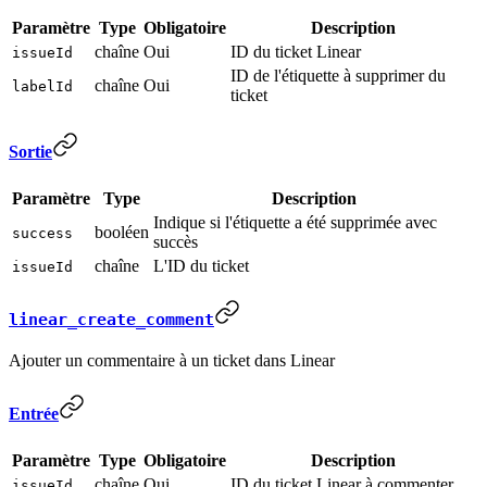
Paramètre
Type
Obligatoire
Description
chaîne
Oui
ID du ticket Linear
issueId
ID de l'étiquette à supprimer du
chaîne
Oui
labelId
ticket
Sortie
Paramètre
Type
Description
Indique si l'étiquette a été supprimée avec
booléen
success
succès
chaîne
L'ID du ticket
issueId
linear_create_comment
Ajouter un commentaire à un ticket dans Linear
Entrée
Paramètre
Type
Obligatoire
Description
chaîne
Oui
ID du ticket Linear à commenter
issueId