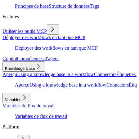
Principes de base
Structure de données
Tags
Features
Utiliser les outils MCP
Déployer des workflows en tant que MCP
Déployer des workflows en tant que MCP
Copilot
Compétences d'agent
Knowledge Base
Aperçu
Using a knowledge base in a workflow
Connectors
Étiquettes e
Aperçu
Using a knowledge base in a workflow
Connectors
Étiqu
Variables
Variables de flux de travail
Variables de flux de travail
Platform