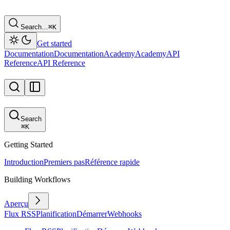
Search…
⌘
K
Get started
Documentation
Documentation
Academy
Academy
API
Reference
API Reference
Search
⌘
K
Getting Started
Introduction
Premiers pas
Référence rapide
Building Workflows
Aperçu
Flux RSS
Planification
Démarrer
Webhooks