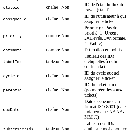
ID de l'état du flux de
chaîne
Non
stateId
travail (statut)
ID de l'utilisateur à qui
chaîne
Non
assigneeId
assigner le ticket
Priorité (0=Pas de
priorité, 1=Urgent,
nombre
Non
priority
2=Élevée, 3=Normale,
4=Faible)
nombre
Non
Estimation en points
estimate
Tableau des IDs
tableau
Non
d'étiquettes à définir
labelIds
sur le ticket
ID du cycle auquel
chaîne
Non
cycleId
assigner le ticket
ID du ticket parent
chaîne
Non
(pour créer des sous-
parentId
tickets)
Date d'échéance au
format ISO 8601 (date
chaîne
Non
dueDate
uniquement : AAAA-
MM-JJ)
Tableau des IDs
tableau
Non
d'utilisateurs à abonner
subscriberIds