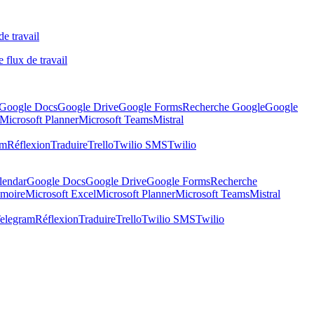
de travail
 flux de travail
Google Docs
Google Drive
Google Forms
Recherche Google
Google
Microsoft Planner
Microsoft Teams
Mistral
am
Réflexion
Traduire
Trello
Twilio SMS
Twilio
lendar
Google Docs
Google Drive
Google Forms
Recherche
moire
Microsoft Excel
Microsoft Planner
Microsoft Teams
Mistral
elegram
Réflexion
Traduire
Trello
Twilio SMS
Twilio