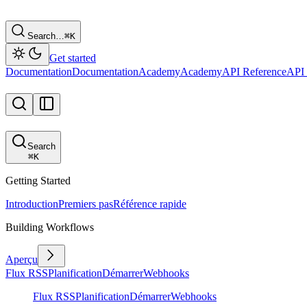
Search…
⌘
K
Get started
Documentation
Documentation
Academy
Academy
API Reference
API 
Search
⌘
K
Getting Started
Introduction
Premiers pas
Référence rapide
Building Workflows
Aperçu
Flux RSS
Planification
Démarrer
Webhooks
Flux RSS
Planification
Démarrer
Webhooks