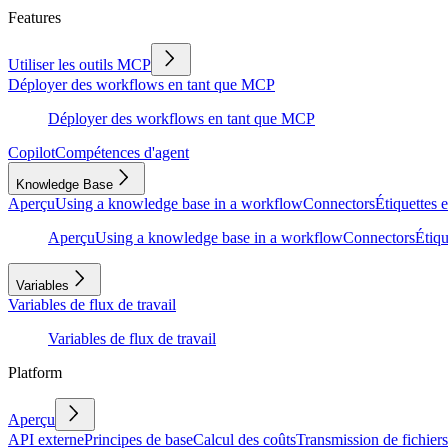
Features
Utiliser les outils MCP
Déployer des workflows en tant que MCP
Déployer des workflows en tant que MCP
Copilot
Compétences d'agent
Knowledge Base
Aperçu
Using a knowledge base in a workflow
Connectors
Étiquettes e
Aperçu
Using a knowledge base in a workflow
Connectors
Étiqu
Variables
Variables de flux de travail
Variables de flux de travail
Platform
Aperçu
API externe
Principes de base
Calcul des coûts
Transmission de fichiers