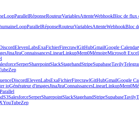
ne
Loop
Parallel
Réponse
Routeur
Variables
Attente
Webhook
Bloc de flux 
 humaine
Loop
Parallel
Réponse
Routeur
Variables
Attente
Webhook
Bloc de
Discord
ElevenLabs
Exa
Fichier
Firecrawl
GitHub
Gmail
Google Calendar
ages
Jina
Jira
Connaissances
Linear
Linkup
Mem0
Mémoire
Microsoft Excel
el
lesforce
Serper
Sharepoint
Slack
Stagehand
Stripe
Supabase
Tavily
Telegr
Tube
Zep
luence
Discord
ElevenLabs
Exa
Fichier
Firecrawl
GitHub
Gmail
Google Ca
er io
Générateur d'images
Jina
Jira
Connaissances
Linear
Linkup
Mem0
Mé
Parallel
nd
S3
Salesforce
Serper
Sharepoint
Slack
Stagehand
Stripe
Supabase
Tavily
T
X
YouTube
Zep