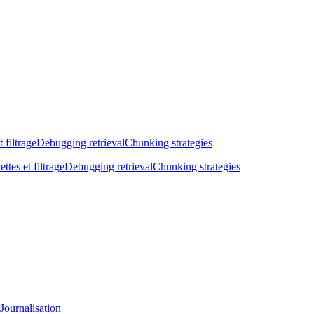
t filtrage
Debugging retrieval
Chunking strategies
ettes et filtrage
Debugging retrieval
Chunking strategies
Journalisation