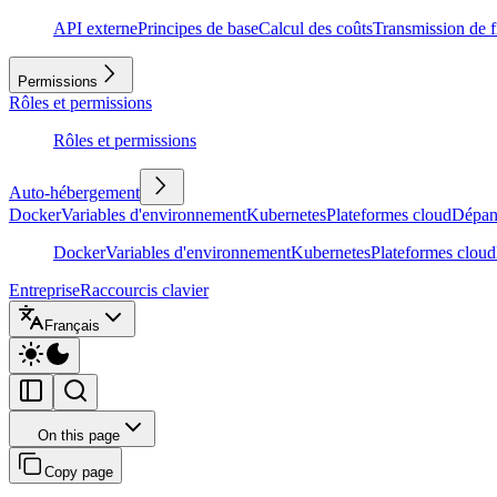
API externe
Principes de base
Calcul des coûts
Transmission de f
Permissions
Rôles et permissions
Rôles et permissions
Auto-hébergement
Docker
Variables d'environnement
Kubernetes
Plateformes cloud
Dépan
Docker
Variables d'environnement
Kubernetes
Plateformes cloud
Entreprise
Raccourcis clavier
Français
On this page
Copy page