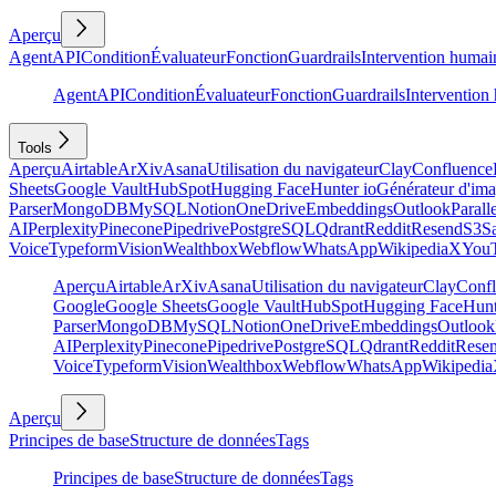
Aperçu
Agent
API
Condition
Évaluateur
Fonction
Guardrails
Intervention humai
Agent
API
Condition
Évaluateur
Fonction
Guardrails
Intervention
Tools
Aperçu
Airtable
ArXiv
Asana
Utilisation du navigateur
Clay
Confluence
Sheets
Google Vault
HubSpot
Hugging Face
Hunter io
Générateur d'im
Parser
MongoDB
MySQL
Notion
OneDrive
Embeddings
Outlook
Parall
AI
Perplexity
Pinecone
Pipedrive
PostgreSQL
Qdrant
Reddit
Resend
S3
Sa
Voice
Typeform
Vision
Wealthbox
Webflow
WhatsApp
Wikipedia
X
You
Aperçu
Airtable
ArXiv
Asana
Utilisation du navigateur
Clay
Conf
Google
Google Sheets
Google Vault
HubSpot
Hugging Face
Hunt
Parser
MongoDB
MySQL
Notion
OneDrive
Embeddings
Outlook
AI
Perplexity
Pinecone
Pipedrive
PostgreSQL
Qdrant
Reddit
Rese
Voice
Typeform
Vision
Wealthbox
Webflow
WhatsApp
Wikipedia
Aperçu
Principes de base
Structure de données
Tags
Principes de base
Structure de données
Tags