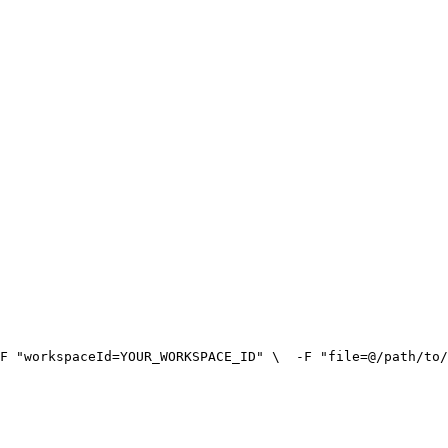
F "workspaceId=YOUR_WORKSPACE_ID" \
  -F "file=@/path/to/