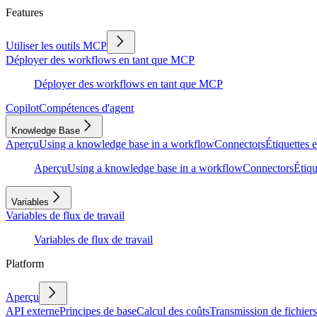
Features
Utiliser les outils MCP
Déployer des workflows en tant que MCP
Déployer des workflows en tant que MCP
Copilot
Compétences d'agent
Knowledge Base
Aperçu
Using a knowledge base in a workflow
Connectors
Étiquettes e
Aperçu
Using a knowledge base in a workflow
Connectors
Étiqu
Variables
Variables de flux de travail
Variables de flux de travail
Platform
Aperçu
API externe
Principes de base
Calcul des coûts
Transmission de fichiers