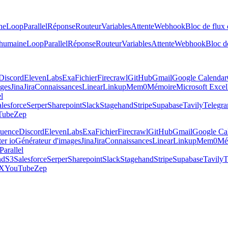
ne
Loop
Parallel
Réponse
Routeur
Variables
Attente
Webhook
Bloc de flux 
 humaine
Loop
Parallel
Réponse
Routeur
Variables
Attente
Webhook
Bloc de
Discord
ElevenLabs
Exa
Fichier
Firecrawl
GitHub
Gmail
Google Calendar
ages
Jina
Jira
Connaissances
Linear
Linkup
Mem0
Mémoire
Microsoft Excel
el
lesforce
Serper
Sharepoint
Slack
Stagehand
Stripe
Supabase
Tavily
Telegr
Tube
Zep
luence
Discord
ElevenLabs
Exa
Fichier
Firecrawl
GitHub
Gmail
Google Ca
er io
Générateur d'images
Jina
Jira
Connaissances
Linear
Linkup
Mem0
Mé
Parallel
nd
S3
Salesforce
Serper
Sharepoint
Slack
Stagehand
Stripe
Supabase
Tavily
T
X
YouTube
Zep