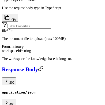
Use the request body type in TypeScript.
Copy
file
*
file
The document file to upload (max 100MB).
Format
binary
workspaceId
*
string
The workspace the knowledge base belongs to.
Response Body
200
application/json
400