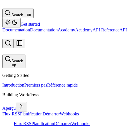
Search…
⌘
K
Get started
Documentation
Documentation
Academy
Academy
API Reference
API 
Search
⌘
K
Getting Started
Introduction
Premiers pas
Référence rapide
Building Workflows
Aperçu
Flux RSS
Planification
Démarrer
Webhooks
Flux RSS
Planification
Démarrer
Webhooks