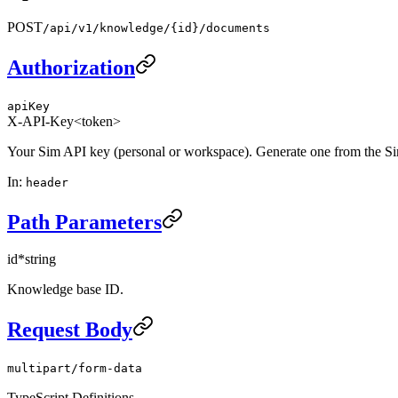
POST
/api/v1/knowledge/{id}/documents
Authorization
apiKey
X-API-Key
<token>
Your Sim API key (personal or workspace). Generate one from the S
In
:
header
Path Parameters
id
*
string
Knowledge base ID.
Request Body
multipart/form-data
TypeScript Definitions