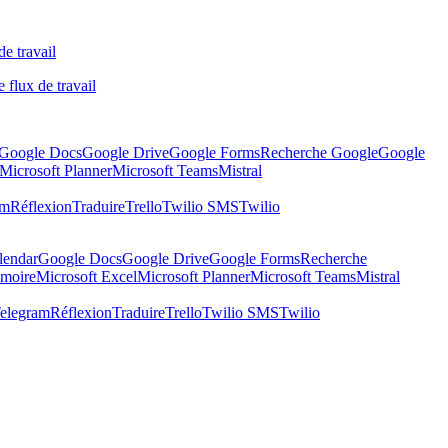
de travail
 flux de travail
Google Docs
Google Drive
Google Forms
Recherche Google
Google
Microsoft Planner
Microsoft Teams
Mistral
am
Réflexion
Traduire
Trello
Twilio SMS
Twilio
lendar
Google Docs
Google Drive
Google Forms
Recherche
moire
Microsoft Excel
Microsoft Planner
Microsoft Teams
Mistral
elegram
Réflexion
Traduire
Trello
Twilio SMS
Twilio