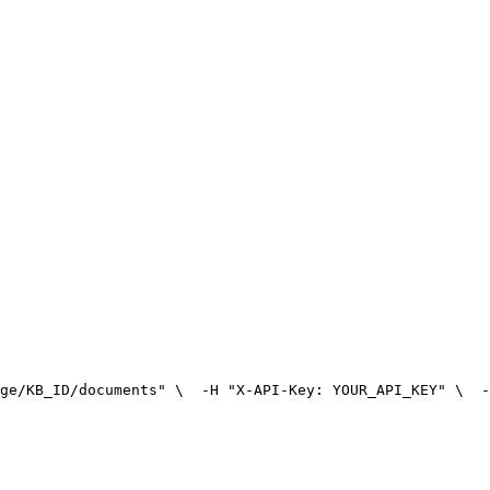
ge/KB_ID/documents" \
  -H "X-API-Key: YOUR_API_KEY" \
  -