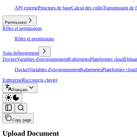
API externe
Principes de base
Calcul des coûts
Transmission de f
Permissions
Rôles et permissions
Rôles et permissions
Auto-hébergement
Docker
Variables d'environnement
Kubernetes
Plateformes cloud
Dépan
Docker
Variables d'environnement
Kubernetes
Plateformes cloud
Entreprise
Raccourcis clavier
Français
Copy page
Upload Document