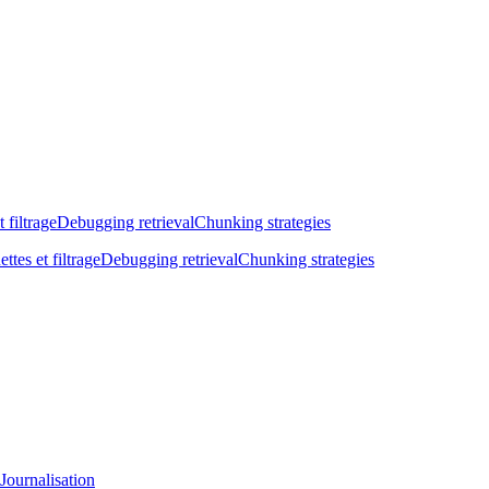
t filtrage
Debugging retrieval
Chunking strategies
ettes et filtrage
Debugging retrieval
Chunking strategies
Journalisation