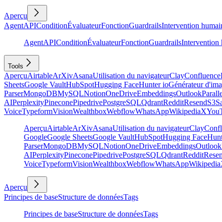
Aperçu
Agent
API
Condition
Évaluateur
Fonction
Guardrails
Intervention humai
Agent
API
Condition
Évaluateur
Fonction
Guardrails
Intervention
Tools
Aperçu
Airtable
ArXiv
Asana
Utilisation du navigateur
Clay
Confluence
Sheets
Google Vault
HubSpot
Hugging Face
Hunter io
Générateur d'im
Parser
MongoDB
MySQL
Notion
OneDrive
Embeddings
Outlook
Parall
AI
Perplexity
Pinecone
Pipedrive
PostgreSQL
Qdrant
Reddit
Resend
S3
Sa
Voice
Typeform
Vision
Wealthbox
Webflow
WhatsApp
Wikipedia
X
You
Aperçu
Airtable
ArXiv
Asana
Utilisation du navigateur
Clay
Conf
Google
Google Sheets
Google Vault
HubSpot
Hugging Face
Hunt
Parser
MongoDB
MySQL
Notion
OneDrive
Embeddings
Outlook
AI
Perplexity
Pinecone
Pipedrive
PostgreSQL
Qdrant
Reddit
Rese
Voice
Typeform
Vision
Wealthbox
Webflow
WhatsApp
Wikipedia
Aperçu
Principes de base
Structure de données
Tags
Principes de base
Structure de données
Tags