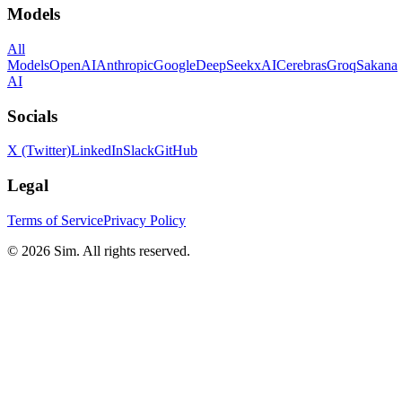
Models
All
Models
OpenAI
Anthropic
Google
DeepSeek
xAI
Cerebras
Groq
Sakana
AI
Socials
X (Twitter)
LinkedIn
Slack
GitHub
Legal
Terms of Service
Privacy Policy
© 2026 Sim. All rights reserved.