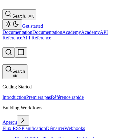
Search…
⌘
K
Get started
Documentation
Documentation
Academy
Academy
API
Reference
API Reference
Search
⌘
K
Getting Started
Introduction
Premiers pas
Référence rapide
Building Workflows
Aperçu
Flux RSS
Planification
Démarrer
Webhooks