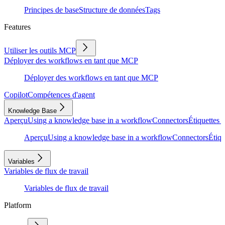
Principes de base
Structure de données
Tags
Features
Utiliser les outils MCP
Déployer des workflows en tant que MCP
Déployer des workflows en tant que MCP
Copilot
Compétences d'agent
Knowledge Base
Aperçu
Using a knowledge base in a workflow
Connectors
Étiquettes e
Aperçu
Using a knowledge base in a workflow
Connectors
Étiqu
Variables
Variables de flux de travail
Variables de flux de travail
Platform