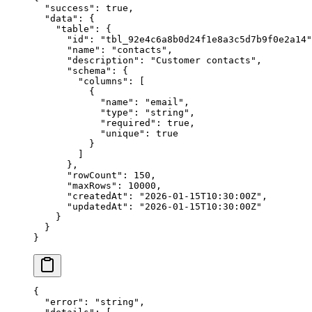
  "success"
: 
true
,
  "data"
: {
    "table"
: {
      "id"
: 
"tbl_92e4c6a8b0d24f1e8a3c5d7b9f0e2a14"
      "name"
: 
"contacts"
,
      "description"
: 
"Customer contacts"
,
      "schema"
: {
        "columns"
: [
          {
            "name"
: 
"email"
,
            "type"
: 
"string"
,
            "required"
: 
true
,
            "unique"
: 
true
          }
        ]
      },
      "rowCount"
: 
150
,
      "maxRows"
: 
10000
,
      "createdAt"
: 
"2026-01-15T10:30:00Z"
,
      "updatedAt"
: 
"2026-01-15T10:30:00Z"
    }
  }
}
{
  "error"
: 
"string"
,