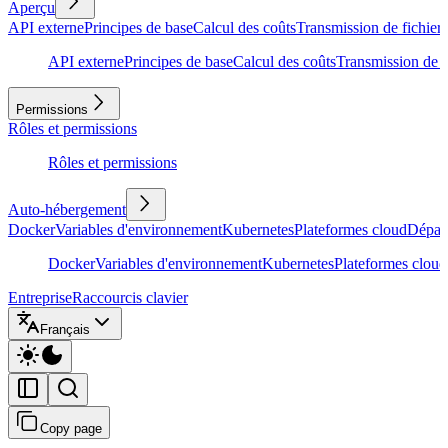
Aperçu
API externe
Principes de base
Calcul des coûts
Transmission de fichiers
API externe
Principes de base
Calcul des coûts
Transmission de f
Permissions
Rôles et permissions
Rôles et permissions
Auto-hébergement
Docker
Variables d'environnement
Kubernetes
Plateformes cloud
Dépan
Docker
Variables d'environnement
Kubernetes
Plateformes cloud
Entreprise
Raccourcis clavier
Français
Copy page