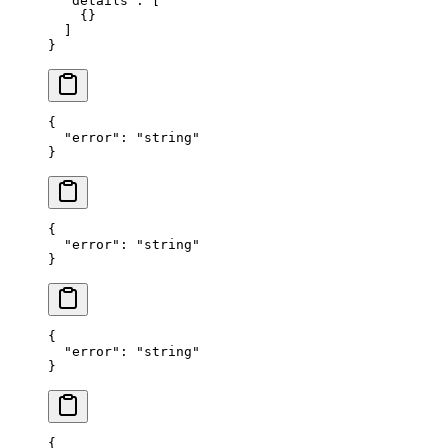
  "details"
: [
    {}
  ]
}
{
  "error"
: 
"string"
}
{
  "error"
: 
"string"
}
{
  "error"
: 
"string"
}
{