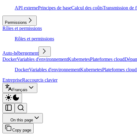
API externe
Principes de base
Calcul des coûts
Transmission de f
Permissions
Rôles et permissions
Rôles et permissions
Auto-hébergement
Docker
Variables d'environnement
Kubernetes
Plateformes cloud
Dépan
Docker
Variables d'environnement
Kubernetes
Plateformes cloud
Entreprise
Raccourcis clavier
Français
On this page
Copy page