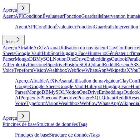
Aperçu
Agent
API
Condition
Évaluateur
Fonction
Guardrails
Intervention humai
Agent
API
Condition
Évaluateur
Fonction
Guardrails
Intervention
Tools
Aperçu
Airtable
ArXiv
Asana
Utilisation du navigateur
Clay
Confluence
Sheets
Google Vault
HubSpot
Hugging Face
Hunter io
Générateur d'im
Parser
MongoDB
MySQL
Notion
OneDrive
Embeddings
Outlook
Parall
AI
Perplexity
Pinecone
Pipedrive
PostgreSQL
Qdrant
Reddit
Resend
S3
Sa
Voice
Typeform
Vision
Wealthbox
Webflow
WhatsApp
Wikipedia
X
You
Aperçu
Airtable
ArXiv
Asana
Utilisation du navigateur
Clay
Conf
Google
Google Sheets
Google Vault
HubSpot
Hugging Face
Hunt
Parser
MongoDB
MySQL
Notion
OneDrive
Embeddings
Outlook
AI
Perplexity
Pinecone
Pipedrive
PostgreSQL
Qdrant
Reddit
Rese
Voice
Typeform
Vision
Wealthbox
Webflow
WhatsApp
Wikipedia
Aperçu
Principes de base
Structure de données
Tags
Principes de base
Structure de données
Tags