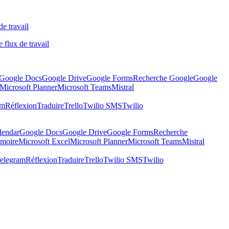
de travail
 flux de travail
Google Docs
Google Drive
Google Forms
Recherche Google
Google
Microsoft Planner
Microsoft Teams
Mistral
am
Réflexion
Traduire
Trello
Twilio SMS
Twilio
lendar
Google Docs
Google Drive
Google Forms
Recherche
moire
Microsoft Excel
Microsoft Planner
Microsoft Teams
Mistral
elegram
Réflexion
Traduire
Trello
Twilio SMS
Twilio