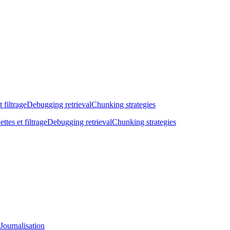
t filtrage
Debugging retrieval
Chunking strategies
ettes et filtrage
Debugging retrieval
Chunking strategies
Journalisation