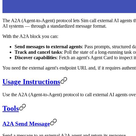
The A2A (Agent-to-Agent) protocol lets Sim call external AI agents
AI systems — through a standardized message format.
With the A2A block you can:
Send messages to external agents
: Pass prompts, structured da
Track and cancel tasks
: Poll the state of a long-running task o
Discover capabilities
: Fetch an agent's Agent Card to inspect it
You need the external agent's endpoint URL and, if it requires authent
Usage Instructions
Use the A2A (Agent-to-Agent) protocol to call external AI agents over
Tools
A2A Send Message
Send a message to an external A2A agent and return its response.