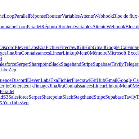
ne
Loop
Parallel
Réponse
Routeur
Variables
Attente
Webhook
Bloc de flux 
 humaine
Loop
Parallel
Réponse
Routeur
Variables
Attente
Webhook
Bloc de
Discord
ElevenLabs
Exa
Fichier
Firecrawl
GitHub
Gmail
Google Calendar
ages
Jina
Jira
Connaissances
Linear
Linkup
Mem0
Mémoire
Microsoft Excel
el
lesforce
Serper
Sharepoint
Slack
Stagehand
Stripe
Supabase
Tavily
Telegr
Tube
Zep
luence
Discord
ElevenLabs
Exa
Fichier
Firecrawl
GitHub
Gmail
Google Ca
er io
Générateur d'images
Jina
Jira
Connaissances
Linear
Linkup
Mem0
Mé
Parallel
nd
S3
Salesforce
Serper
Sharepoint
Slack
Stagehand
Stripe
Supabase
Tavily
T
X
YouTube
Zep