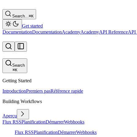
Search…
⌘
K
Get started
Documentation
Documentation
Academy
Academy
API Reference
API 
Search
⌘
K
Getting Started
Introduction
Premiers pas
Référence rapide
Building Workflows
Aperçu
Flux RSS
Planification
Démarrer
Webhooks
Flux RSS
Planification
Démarrer
Webhooks