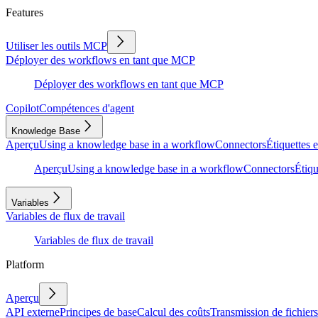
Features
Utiliser les outils MCP
Déployer des workflows en tant que MCP
Déployer des workflows en tant que MCP
Copilot
Compétences d'agent
Knowledge Base
Aperçu
Using a knowledge base in a workflow
Connectors
Étiquettes e
Aperçu
Using a knowledge base in a workflow
Connectors
Étiqu
Variables
Variables de flux de travail
Variables de flux de travail
Platform
Aperçu
API externe
Principes de base
Calcul des coûts
Transmission de fichiers