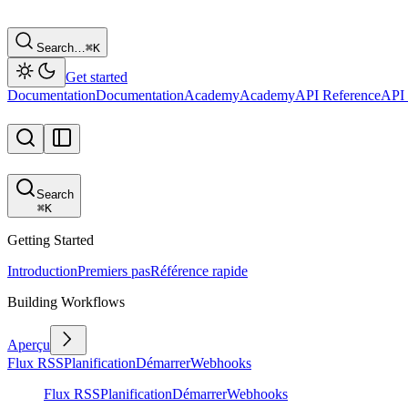
Search…
⌘
K
Get started
Documentation
Documentation
Academy
Academy
API Reference
API 
Search
⌘
K
Getting Started
Introduction
Premiers pas
Référence rapide
Building Workflows
Aperçu
Flux RSS
Planification
Démarrer
Webhooks
Flux RSS
Planification
Démarrer
Webhooks