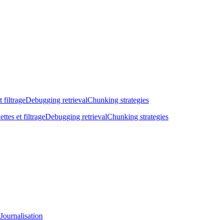
t filtrage
Debugging retrieval
Chunking strategies
ettes et filtrage
Debugging retrieval
Chunking strategies
Journalisation