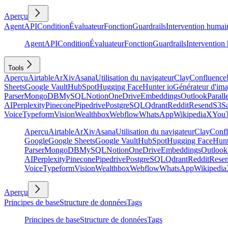
Aperçu
Agent
API
Condition
Évaluateur
Fonction
Guardrails
Intervention humai
Agent
API
Condition
Évaluateur
Fonction
Guardrails
Intervention
Tools
Aperçu
Airtable
ArXiv
Asana
Utilisation du navigateur
Clay
Confluence
Sheets
Google Vault
HubSpot
Hugging Face
Hunter io
Générateur d'im
Parser
MongoDB
MySQL
Notion
OneDrive
Embeddings
Outlook
Parall
AI
Perplexity
Pinecone
Pipedrive
PostgreSQL
Qdrant
Reddit
Resend
S3
Sa
Voice
Typeform
Vision
Wealthbox
Webflow
WhatsApp
Wikipedia
X
You
Aperçu
Airtable
ArXiv
Asana
Utilisation du navigateur
Clay
Conf
Google
Google Sheets
Google Vault
HubSpot
Hugging Face
Hunt
Parser
MongoDB
MySQL
Notion
OneDrive
Embeddings
Outlook
AI
Perplexity
Pinecone
Pipedrive
PostgreSQL
Qdrant
Reddit
Rese
Voice
Typeform
Vision
Wealthbox
Webflow
WhatsApp
Wikipedia
Aperçu
Principes de base
Structure de données
Tags
Principes de base
Structure de données
Tags