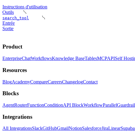
Instructions d'utilisation
Outils
search_tool
Entrée
Sortie
Product
Enterprise
Chat
Workflows
Knowledge Base
Tables
MCP
API
Self Hosti
Resources
Blog
Academy
Compare
Careers
Changelog
Contact
Blocks
Agent
Router
Function
Condition
API Block
Workflow
Parallel
Guardrail
Integrations
All Integrations
Slack
GitHub
Gmail
Notion
Salesforce
Jira
Linear
Supaba