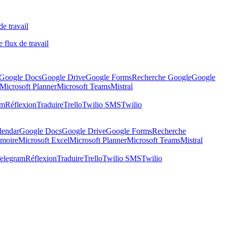
de travail
 flux de travail
Google Docs
Google Drive
Google Forms
Recherche Google
Google
Microsoft Planner
Microsoft Teams
Mistral
am
Réflexion
Traduire
Trello
Twilio SMS
Twilio
lendar
Google Docs
Google Drive
Google Forms
Recherche
moire
Microsoft Excel
Microsoft Planner
Microsoft Teams
Mistral
elegram
Réflexion
Traduire
Trello
Twilio SMS
Twilio