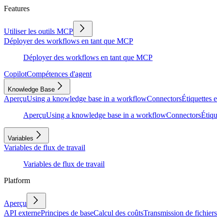
Features
Utiliser les outils MCP
Déployer des workflows en tant que MCP
Déployer des workflows en tant que MCP
Copilot
Compétences d'agent
Knowledge Base
Aperçu
Using a knowledge base in a workflow
Connectors
Étiquettes e
Aperçu
Using a knowledge base in a workflow
Connectors
Étiqu
Variables
Variables de flux de travail
Variables de flux de travail
Platform
Aperçu
API externe
Principes de base
Calcul des coûts
Transmission de fichiers