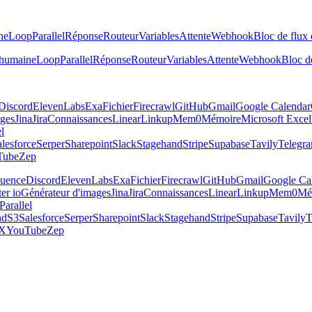
ne
Loop
Parallel
Réponse
Routeur
Variables
Attente
Webhook
Bloc de flux 
 humaine
Loop
Parallel
Réponse
Routeur
Variables
Attente
Webhook
Bloc de
Discord
ElevenLabs
Exa
Fichier
Firecrawl
GitHub
Gmail
Google Calendar
ages
Jina
Jira
Connaissances
Linear
Linkup
Mem0
Mémoire
Microsoft Excel
el
lesforce
Serper
Sharepoint
Slack
Stagehand
Stripe
Supabase
Tavily
Telegr
Tube
Zep
luence
Discord
ElevenLabs
Exa
Fichier
Firecrawl
GitHub
Gmail
Google Ca
er io
Générateur d'images
Jina
Jira
Connaissances
Linear
Linkup
Mem0
Mé
Parallel
nd
S3
Salesforce
Serper
Sharepoint
Slack
Stagehand
Stripe
Supabase
Tavily
T
X
YouTube
Zep