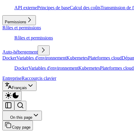
API externe
Principes de base
Calcul des coûts
Transmission de f
Permissions
Rôles et permissions
Rôles et permissions
Auto-hébergement
Docker
Variables d'environnement
Kubernetes
Plateformes cloud
Dépan
Docker
Variables d'environnement
Kubernetes
Plateformes cloud
Entreprise
Raccourcis clavier
Français
On this page
Copy page