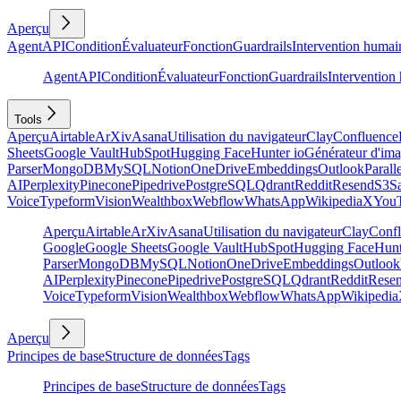
Aperçu
Agent
API
Condition
Évaluateur
Fonction
Guardrails
Intervention humai
Agent
API
Condition
Évaluateur
Fonction
Guardrails
Intervention
Tools
Aperçu
Airtable
ArXiv
Asana
Utilisation du navigateur
Clay
Confluence
Sheets
Google Vault
HubSpot
Hugging Face
Hunter io
Générateur d'im
Parser
MongoDB
MySQL
Notion
OneDrive
Embeddings
Outlook
Parall
AI
Perplexity
Pinecone
Pipedrive
PostgreSQL
Qdrant
Reddit
Resend
S3
Sa
Voice
Typeform
Vision
Wealthbox
Webflow
WhatsApp
Wikipedia
X
You
Aperçu
Airtable
ArXiv
Asana
Utilisation du navigateur
Clay
Conf
Google
Google Sheets
Google Vault
HubSpot
Hugging Face
Hunt
Parser
MongoDB
MySQL
Notion
OneDrive
Embeddings
Outlook
AI
Perplexity
Pinecone
Pipedrive
PostgreSQL
Qdrant
Reddit
Rese
Voice
Typeform
Vision
Wealthbox
Webflow
WhatsApp
Wikipedia
Aperçu
Principes de base
Structure de données
Tags
Principes de base
Structure de données
Tags