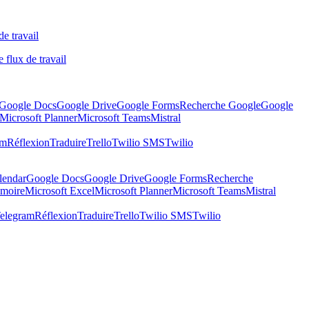
de travail
 flux de travail
Google Docs
Google Drive
Google Forms
Recherche Google
Google
Microsoft Planner
Microsoft Teams
Mistral
am
Réflexion
Traduire
Trello
Twilio SMS
Twilio
lendar
Google Docs
Google Drive
Google Forms
Recherche
moire
Microsoft Excel
Microsoft Planner
Microsoft Teams
Mistral
elegram
Réflexion
Traduire
Trello
Twilio SMS
Twilio