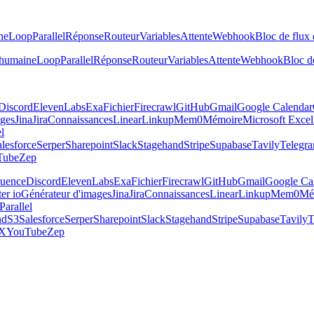
ne
Loop
Parallel
Réponse
Routeur
Variables
Attente
Webhook
Bloc de flux 
 humaine
Loop
Parallel
Réponse
Routeur
Variables
Attente
Webhook
Bloc de
Discord
ElevenLabs
Exa
Fichier
Firecrawl
GitHub
Gmail
Google Calendar
ages
Jina
Jira
Connaissances
Linear
Linkup
Mem0
Mémoire
Microsoft Excel
el
lesforce
Serper
Sharepoint
Slack
Stagehand
Stripe
Supabase
Tavily
Telegr
Tube
Zep
luence
Discord
ElevenLabs
Exa
Fichier
Firecrawl
GitHub
Gmail
Google Ca
er io
Générateur d'images
Jina
Jira
Connaissances
Linear
Linkup
Mem0
Mé
Parallel
nd
S3
Salesforce
Serper
Sharepoint
Slack
Stagehand
Stripe
Supabase
Tavily
T
X
YouTube
Zep