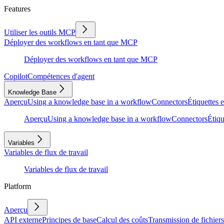
Features
Utiliser les outils MCP
Déployer des workflows en tant que MCP
Déployer des workflows en tant que MCP
Copilot
Compétences d'agent
Knowledge Base
Aperçu
Using a knowledge base in a workflow
Connectors
Étiquettes e
Aperçu
Using a knowledge base in a workflow
Connectors
Étiqu
Variables
Variables de flux de travail
Variables de flux de travail
Platform
Aperçu
API externe
Principes de base
Calcul des coûts
Transmission de fichiers