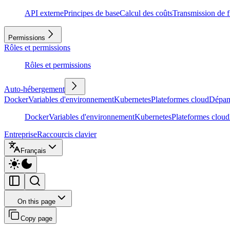
API externe
Principes de base
Calcul des coûts
Transmission de f
Permissions
Rôles et permissions
Rôles et permissions
Auto-hébergement
Docker
Variables d'environnement
Kubernetes
Plateformes cloud
Dépan
Docker
Variables d'environnement
Kubernetes
Plateformes cloud
Entreprise
Raccourcis clavier
Français
On this page
Copy page