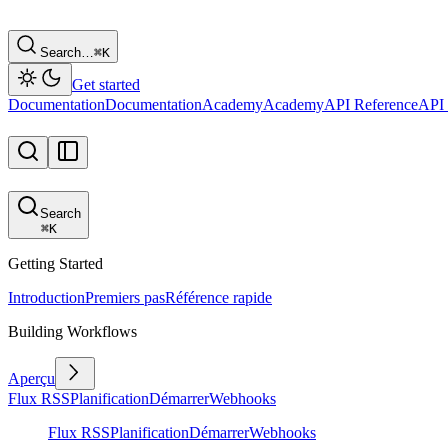
Search…
⌘
K
Get started
Documentation
Documentation
Academy
Academy
API Reference
API 
Search
⌘
K
Getting Started
Introduction
Premiers pas
Référence rapide
Building Workflows
Aperçu
Flux RSS
Planification
Démarrer
Webhooks
Flux RSS
Planification
Démarrer
Webhooks