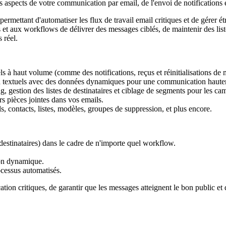
es aspects de votre communication par email, de l'envoi de notification
ermettant d'automatiser les flux de travail email critiques et de gérer ét
 et aux workflows de délivrer des messages ciblés, de maintenir des lis
 réel.
s à haut volume (comme des notifications, reçus et réinitialisations de 
 textuels avec des données dynamiques pour une communication hautem
g, gestion des listes de destinataires et ciblage de segments pour les c
s pièces jointes dans vos emails.
 contacts, listes, modèles, groupes de suppression, et plus encore.
estinataires) dans le cadre de n'importe quel workflow.
ion dynamique.
ocessus automatisés.
ion critiques, de garantir que les messages atteignent le bon public et d