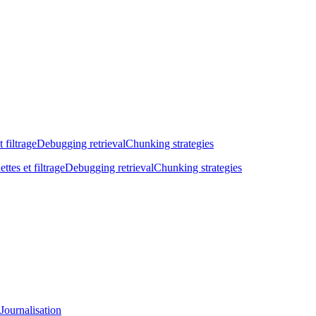
t filtrage
Debugging retrieval
Chunking strategies
ettes et filtrage
Debugging retrieval
Chunking strategies
Journalisation