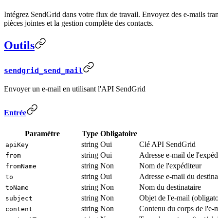
Intégrez SendGrid dans votre flux de travail. Envoyez des e-mails trans
pièces jointes et la gestion complète des contacts.
Outils
sendgrid_send_mail
Envoyer un e-mail en utilisant l'API SendGrid
Entrée
Paramètre
Type
Obligatoire
string
Oui
Clé API SendGrid
apiKey
string
Oui
Adresse e-mail de l'expédi
from
string
Non
Nom de l'expéditeur
fromName
string
Oui
Adresse e-mail du destina
to
string
Non
Nom du destinataire
toName
string
Non
Objet de l'e-mail (obligat
subject
string
Non
Contenu du corps de l'e-m
content