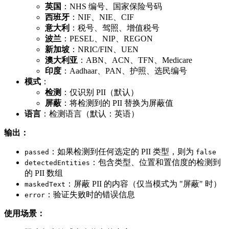
英国
：NHS 编号、国家保险号码
西班牙
：NIF、NIE、CIF
意大利
：税号、驾照、增值税号
波兰
：PESEL、NIP、REGON
新加坡
：NRIC/FIN、UEN
澳大利亚
：ABN、ACN、TFN、Medicare
印度
：Aadhaar、PAN、护照、选民编号
模式
：
检测
：仅识别 PII（默认）
屏蔽
：将检测到的 PII 替换为屏蔽值
语言
：检测语言（默认：英语）
输出：
：如果检测到任何选定的 PII 类型，则为
passed
false
：包含类型、位置和置信度的检测到
detectedEntities
的 PII 数组
：屏蔽 PII 的内容（仅当模式为 "屏蔽" 时）
maskedText
：验证失败时的错误信息
error
使用场景：