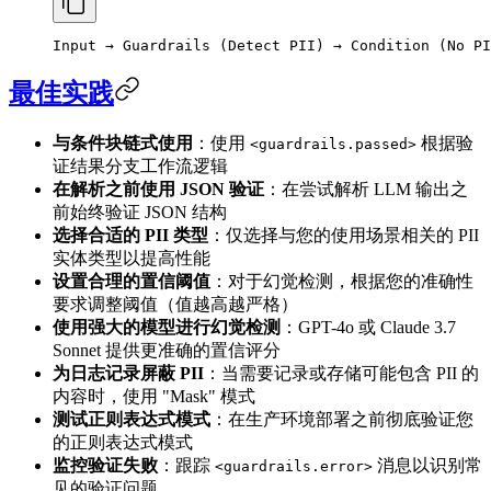
Input → Guardrails (Detect PII) → Condition (No PI
最佳实践
与条件块链式使用
：使用
根据验
<guardrails.passed>
证结果分支工作流逻辑
在解析之前使用 JSON 验证
：在尝试解析 LLM 输出之
前始终验证 JSON 结构
选择合适的 PII 类型
：仅选择与您的使用场景相关的 PII
实体类型以提高性能
设置合理的置信阈值
：对于幻觉检测，根据您的准确性
要求调整阈值（值越高越严格）
使用强大的模型进行幻觉检测
：GPT-4o 或 Claude 3.7
Sonnet 提供更准确的置信评分
为日志记录屏蔽 PII
：当需要记录或存储可能包含 PII 的
内容时，使用 "Mask" 模式
测试正则表达式模式
：在生产环境部署之前彻底验证您
的正则表达式模式
监控验证失败
：跟踪
消息以识别常
<guardrails.error>
见的验证问题