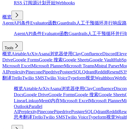
RSS 订阅源
计划
开始
Webhooks
概览
Agent
API
条件
Evaluator
函数
Guardrails
人工干预
循环
并行
响应
路
Agent
API
条件
Evaluator
函数
Guardrails
人工干预
循环
并行
响
Tools
概览
Airtable
ArXiv
Asana
浏览器使用
Clay
Confluence
Discord
Eleve
Drive
Google Forms
Google 搜索
Google Sheets
Google Vault
HubSpo
Microsoft Excel
Microsoft Planner
Microsoft Teams
Mistral Parser
Mon
AI
Perplexity
Pinecone
Pipedrive
PostgreSQL
Qdrant
Reddit
Resend
S3
Sa
翻译
Trello
Twilio SMS
Twilio Voice
Typeform
视觉
Wealthbox
Webflo
概览
Airtable
ArXiv
Asana
浏览器使用
Clay
Confluence
Discord
Docs
Google Drive
Google Forms
Google 搜索
Google Sheets
Go
Linear
Linkup
Mem0
内存
Microsoft Excel
Microsoft Planner
Mic
Outlook
Parallel
AI
Perplexity
Pinecone
Pipedrive
PostgreSQL
Qdrant
Reddit
Rese
思考
翻译
Trello
Twilio SMS
Twilio Voice
Typeform
视觉
Wealth