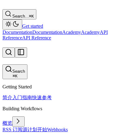
Search…
⌘
K
Get started
Documentation
Documentation
Academy
Academy
API
Reference
API Reference
Search
⌘
K
Getting Started
简介
入门指南
快速参考
Building Workflows
概览
RSS 订阅源
计划
开始
Webhooks