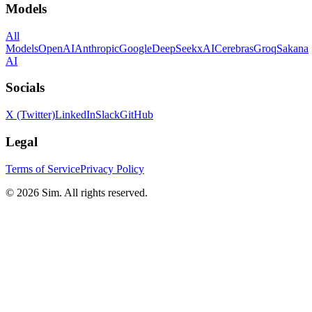
Models
All
Models
OpenAI
Anthropic
Google
DeepSeek
xAI
Cerebras
Groq
Sakana
AI
Socials
X (Twitter)
LinkedIn
Slack
GitHub
Legal
Terms of Service
Privacy Policy
© 2026 Sim. All rights reserved.