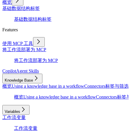
概览
基础
数据结构
标签
基础
数据结构
标签
Features
使用 MCP 工具
将工作流部署为 MCP
将工作流部署为 MCP
Copilot
Agent Skills
Knowledge Base
概览
Using a knowledge base in a workflow
Connectors
标签与筛选
D
概览
Using a knowledge base in a workflow
Connectors
标签与
Variables
工作流变量
工作流变量