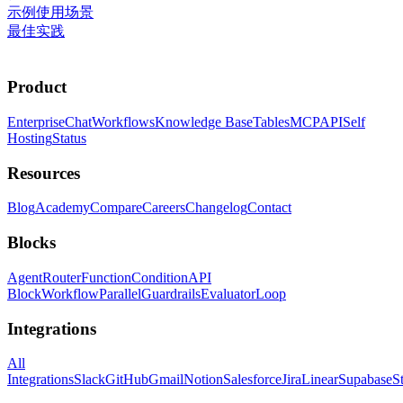
示例使用场景
最佳实践
Product
Enterprise
Chat
Workflows
Knowledge Base
Tables
MCP
API
Self
Hosting
Status
Resources
Blog
Academy
Compare
Careers
Changelog
Contact
Blocks
Agent
Router
Function
Condition
API
Block
Workflow
Parallel
Guardrails
Evaluator
Loop
Integrations
All
Integrations
Slack
GitHub
Gmail
Notion
Salesforce
Jira
Linear
Supabase
S