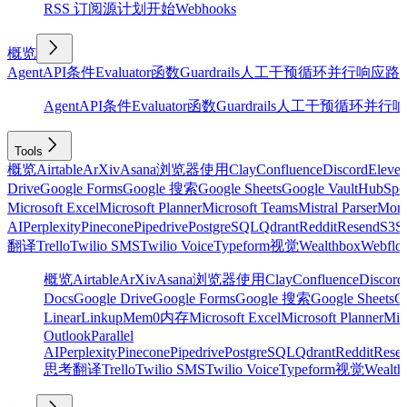
RSS 订阅源
计划
开始
Webhooks
概览
Agent
API
条件
Evaluator
函数
Guardrails
人工干预
循环
并行
响应
路
Agent
API
条件
Evaluator
函数
Guardrails
人工干预
循环
并行
响
Tools
概览
Airtable
ArXiv
Asana
浏览器使用
Clay
Confluence
Discord
Eleve
Drive
Google Forms
Google 搜索
Google Sheets
Google Vault
HubSpo
Microsoft Excel
Microsoft Planner
Microsoft Teams
Mistral Parser
Mon
AI
Perplexity
Pinecone
Pipedrive
PostgreSQL
Qdrant
Reddit
Resend
S3
Sa
翻译
Trello
Twilio SMS
Twilio Voice
Typeform
视觉
Wealthbox
Webflo
概览
Airtable
ArXiv
Asana
浏览器使用
Clay
Confluence
Discord
Docs
Google Drive
Google Forms
Google 搜索
Google Sheets
Go
Linear
Linkup
Mem0
内存
Microsoft Excel
Microsoft Planner
Mic
Outlook
Parallel
AI
Perplexity
Pinecone
Pipedrive
PostgreSQL
Qdrant
Reddit
Rese
思考
翻译
Trello
Twilio SMS
Twilio Voice
Typeform
视觉
Wealth