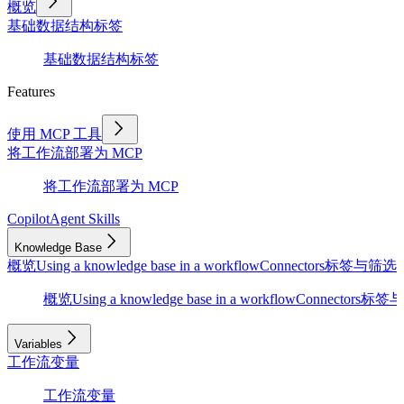
概览
基础
数据结构
标签
基础
数据结构
标签
Features
使用 MCP 工具
将工作流部署为 MCP
将工作流部署为 MCP
Copilot
Agent Skills
Knowledge Base
概览
Using a knowledge base in a workflow
Connectors
标签与筛选
D
概览
Using a knowledge base in a workflow
Connectors
标签与
Variables
工作流变量
工作流变量