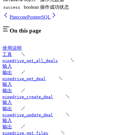
boolean
操作成功状态
success
Pinecone
PostgreSQL
On this page
使用说明
工具
pipedrive_get_all_deals
输入
输出
pipedrive_get_deal
输入
输出
pipedrive_create_deal
输入
输出
pipedrive_update_deal
输入
输出
pipedrive_get_files