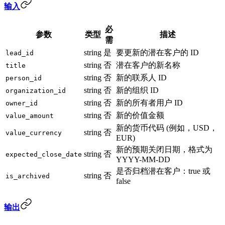
输入
必
参数
类型
描述
需
string
是
要更新的潜在客户的 ID
lead_id
string
否
潜在客户的新名称
title
string
否
新的联系人 ID
person_id
string
否
新的组织 ID
organization_id
string
否
新的所有者用户 ID
owner_id
string
否
新的价值金额
value_amount
新的货币代码 (例如，USD，
string
否
value_currency
EUR)
新的预期关闭日期，格式为
string
否
expected_close_date
YYYY-MM-DD
是否归档潜在客户：true 或
string
否
is_archived
false
输出