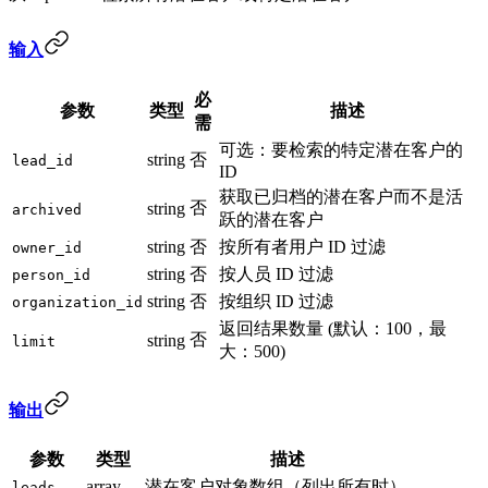
输入
必
参数
类型
描述
需
可选：要检索的特定潜在客户的
string
否
lead_id
ID
获取已归档的潜在客户而不是活
否
string
archived
跃的潜在客户
string
否
按所有者用户 ID 过滤
owner_id
string
否
按人员 ID 过滤
person_id
string
否
按组织 ID 过滤
organization_id
返回结果数量 (默认：100，最
否
string
limit
大：500)
输出
参数
类型
描述
array
潜在客户对象数组（列出所有时）
leads