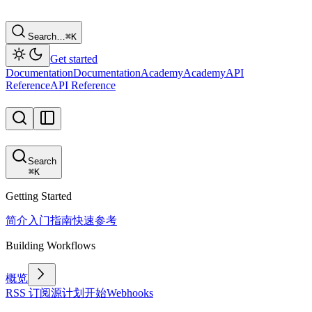
Search…
⌘
K
Get started
Documentation
Documentation
Academy
Academy
API
Reference
API Reference
Search
⌘
K
Getting Started
简介
入门指南
快速参考
Building Workflows
概览
RSS 订阅源
计划
开始
Webhooks