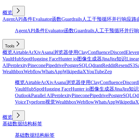
概览
Agent
API
条件
Evaluator
函数
Guardrails
人工干预
循环
并行
响应
路
Agent
API
条件
Evaluator
函数
Guardrails
人工干预
循环
并行
响
Tools
概览
Airtable
ArXiv
Asana
浏览器使用
Clay
Confluence
Discord
Eleve
Vault
HubSpot
Hugging Face
Hunter io
图像生成器
Jina
Jira
知识
Linear
AI
Perplexity
Pinecone
Pipedrive
PostgreSQL
Qdrant
Reddit
Resend
S3
Sa
Wealthbox
Webflow
WhatsApp
Wikipedia
X
YouTube
Zep
概览
Airtable
ArXiv
Asana
浏览器使用
Clay
Confluence
Discord
Vault
HubSpot
Hugging Face
Hunter io
图像生成器
Jina
Jira
知识
Outlook
Parallel AI
Perplexity
Pinecone
Pipedrive
PostgreSQL
Qd
Voice
Typeform
视觉
Wealthbox
Webflow
WhatsApp
Wikipedia
X
概览
基础
数据结构
标签
基础
数据结构
标签