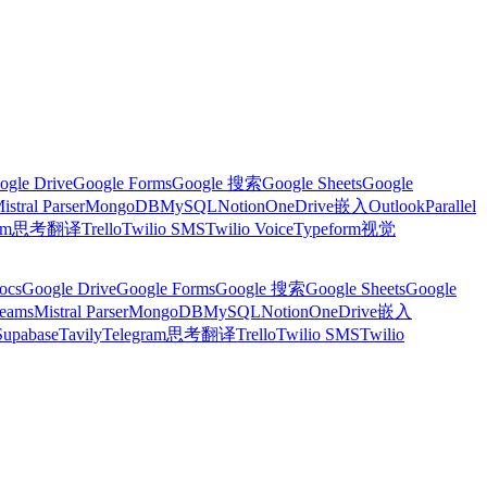
ogle Drive
Google Forms
Google 搜索
Google Sheets
Google
istral Parser
MongoDB
MySQL
Notion
OneDrive
嵌入
Outlook
Parallel
am
思考
翻译
Trello
Twilio SMS
Twilio Voice
Typeform
视觉
ocs
Google Drive
Google Forms
Google 搜索
Google Sheets
Google
Teams
Mistral Parser
MongoDB
MySQL
Notion
OneDrive
嵌入
Supabase
Tavily
Telegram
思考
翻译
Trello
Twilio SMS
Twilio