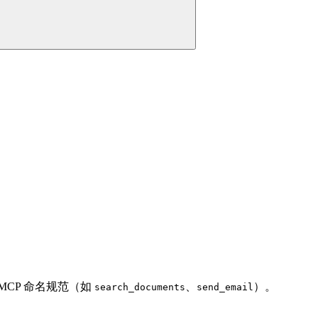
CP 命名规范（如
、
）。
search_documents
send_email