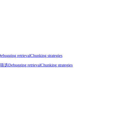
ebugging retrieval
Chunking strategies
筛选
Debugging retrieval
Chunking strategies