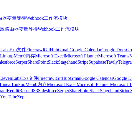
由器
变量
等待
Webhook
工作流模块
应
路由器
变量
等待
Webhook
工作流模块
nLabs
Exa
文件
Firecrawl
GitHub
Gmail
Google Calendar
Google Docs
Go
Linkup
Mem0
内存
Microsoft Excel
Microsoft Planner
Microsoft Teams
M
lesforce
Serper
SharePoint
Slack
Stagehand
Stripe
Supabase
Tavily
Telegr
ElevenLabs
Exa
文件
Firecrawl
GitHub
Gmail
Google Calendar
Google D
Linear
Linkup
Mem0
内存
Microsoft Excel
Microsoft Planner
Microsoft 
rant
Reddit
Resend
S3
Salesforce
Serper
SharePoint
Slack
Stagehand
Stripe
YouTube
Zep