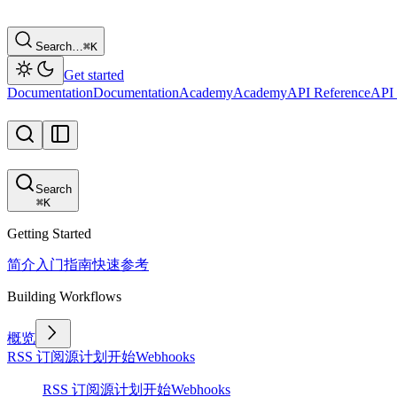
Search…
⌘
K
Get started
Documentation
Documentation
Academy
Academy
API Reference
API 
Search
⌘
K
Getting Started
简介
入门指南
快速参考
Building Workflows
概览
RSS 订阅源
计划
开始
Webhooks
RSS 订阅源
计划
开始
Webhooks