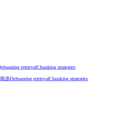
ebugging retrieval
Chunking strategies
筛选
Debugging retrieval
Chunking strategies