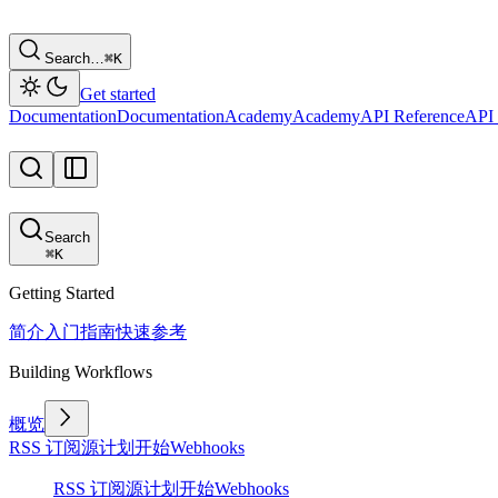
Search…
⌘
K
Get started
Documentation
Documentation
Academy
Academy
API Reference
API 
Search
⌘
K
Getting Started
简介
入门指南
快速参考
Building Workflows
概览
RSS 订阅源
计划
开始
Webhooks
RSS 订阅源
计划
开始
Webhooks