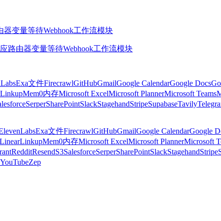
由器
变量
等待
Webhook
工作流模块
应
路由器
变量
等待
Webhook
工作流模块
nLabs
Exa
文件
Firecrawl
GitHub
Gmail
Google Calendar
Google Docs
Go
Linkup
Mem0
内存
Microsoft Excel
Microsoft Planner
Microsoft Teams
M
lesforce
Serper
SharePoint
Slack
Stagehand
Stripe
Supabase
Tavily
Telegr
ElevenLabs
Exa
文件
Firecrawl
GitHub
Gmail
Google Calendar
Google D
Linear
Linkup
Mem0
内存
Microsoft Excel
Microsoft Planner
Microsoft 
rant
Reddit
Resend
S3
Salesforce
Serper
SharePoint
Slack
Stagehand
Stripe
YouTube
Zep