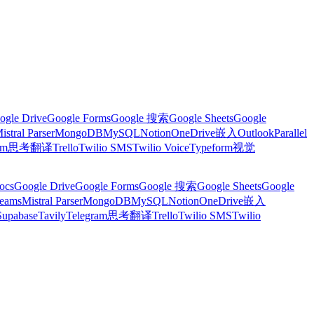
ogle Drive
Google Forms
Google 搜索
Google Sheets
Google
istral Parser
MongoDB
MySQL
Notion
OneDrive
嵌入
Outlook
Parallel
am
思考
翻译
Trello
Twilio SMS
Twilio Voice
Typeform
视觉
ocs
Google Drive
Google Forms
Google 搜索
Google Sheets
Google
Teams
Mistral Parser
MongoDB
MySQL
Notion
OneDrive
嵌入
Supabase
Tavily
Telegram
思考
翻译
Trello
Twilio SMS
Twilio