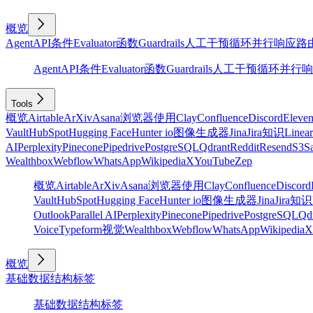
概览
Agent
API
条件
Evaluator
函数
Guardrails
人工干预
循环
并行
响应
路
Agent
API
条件
Evaluator
函数
Guardrails
人工干预
循环
并行
响
Tools
概览
Airtable
ArXiv
Asana
浏览器使用
Clay
Confluence
Discord
Eleve
Vault
HubSpot
Hugging Face
Hunter io
图像生成器
Jina
Jira
知识
Linear
AI
Perplexity
Pinecone
Pipedrive
PostgreSQL
Qdrant
Reddit
Resend
S3
Sa
Wealthbox
Webflow
WhatsApp
Wikipedia
X
YouTube
Zep
概览
Airtable
ArXiv
Asana
浏览器使用
Clay
Confluence
Discord
Vault
HubSpot
Hugging Face
Hunter io
图像生成器
Jina
Jira
知识
Outlook
Parallel AI
Perplexity
Pinecone
Pipedrive
PostgreSQL
Qd
Voice
Typeform
视觉
Wealthbox
Webflow
WhatsApp
Wikipedia
X
概览
基础
数据结构
标签
基础
数据结构
标签