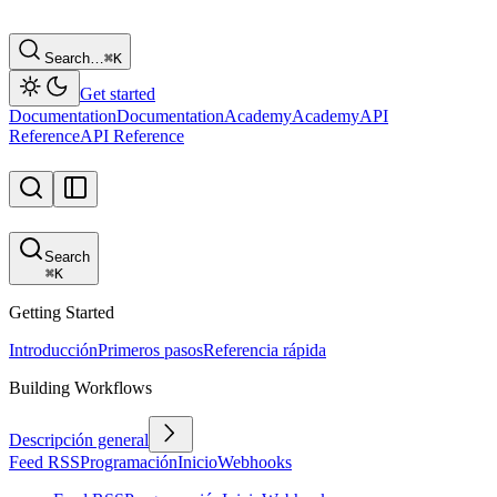
Search…
⌘
K
Get started
Documentation
Documentation
Academy
Academy
API
Reference
API Reference
Search
⌘
K
Getting Started
Introducción
Primeros pasos
Referencia rápida
Building Workflows
Descripción general
Feed RSS
Programación
Inicio
Webhooks