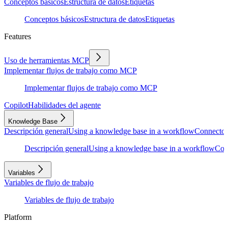
Conceptos básicos
Estructura de datos
Etiquetas
Conceptos básicos
Estructura de datos
Etiquetas
Features
Uso de herramientas MCP
Implementar flujos de trabajo como MCP
Implementar flujos de trabajo como MCP
Copilot
Habilidades del agente
Knowledge Base
Descripción general
Using a knowledge base in a workflow
Connector
Descripción general
Using a knowledge base in a workflow
Con
Variables
Variables de flujo de trabajo
Variables de flujo de trabajo
Platform