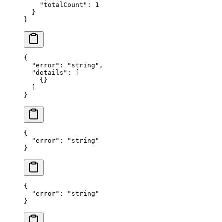
    "totalCount"
: 
1
  }
}
{
  "error"
: 
"string"
,
  "details"
: [
    {}
  ]
}
{
  "error"
: 
"string"
}
{
  "error"
: 
"string"
}