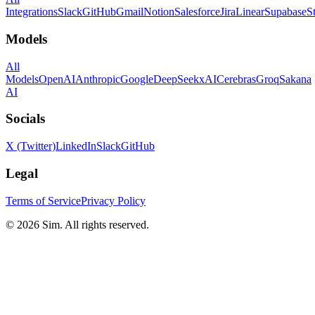
Integrations
Slack
GitHub
Gmail
Notion
Salesforce
Jira
Linear
Supabase
S
Models
All
Models
OpenAI
Anthropic
Google
DeepSeek
xAI
Cerebras
Groq
Sakana
AI
Socials
X (Twitter)
LinkedIn
Slack
GitHub
Legal
Terms of Service
Privacy Policy
© 2026 Sim. All rights reserved.