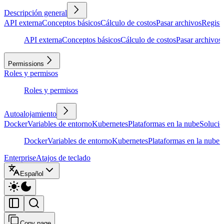
Descripción general
API externa
Conceptos básicos
Cálculo de costos
Pasar archivos
Regist
API externa
Conceptos básicos
Cálculo de costos
Pasar archivos
Permissions
Roles y permisos
Roles y permisos
Autoalojamiento
Docker
Variables de entorno
Kubernetes
Plataformas en la nube
Solució
Docker
Variables de entorno
Kubernetes
Plataformas en la nube
S
Enterprise
Atajos de teclado
Español
Copy page