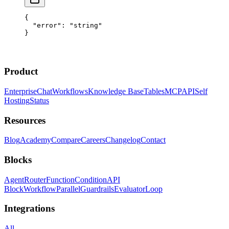
{
  "error"
: 
"string"
}
Product
Enterprise
Chat
Workflows
Knowledge Base
Tables
MCP
API
Self
Hosting
Status
Resources
Blog
Academy
Compare
Careers
Changelog
Contact
Blocks
Agent
Router
Function
Condition
API
Block
Workflow
Parallel
Guardrails
Evaluator
Loop
Integrations
All