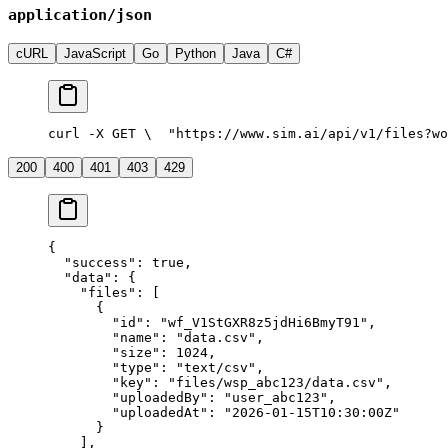
application/json
cURL
JavaScript
Go
Python
Java
C#
curl -X GET \
  "https://www.sim.ai/api/v1/files?wo
200
400
401
403
429
{
  "success"
: 
true
,
  "data"
: {
    "files"
: [
      {
        "id"
: 
"wf_V1StGXR8z5jdHi6BmyT91"
,
        "name"
: 
"data.csv"
,
        "size"
: 
1024
,
        "type"
: 
"text/csv"
,
        "key"
: 
"files/wsp_abc123/data.csv"
,
        "uploadedBy"
: 
"user_abc123"
,
        "uploadedAt"
: 
"2026-01-15T10:30:00Z"
      }
    ],