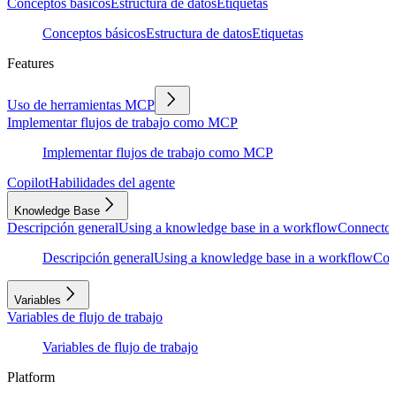
Conceptos básicos
Estructura de datos
Etiquetas
Conceptos básicos
Estructura de datos
Etiquetas
Features
Uso de herramientas MCP
Implementar flujos de trabajo como MCP
Implementar flujos de trabajo como MCP
Copilot
Habilidades del agente
Knowledge Base
Descripción general
Using a knowledge base in a workflow
Connector
Descripción general
Using a knowledge base in a workflow
Con
Variables
Variables de flujo de trabajo
Variables de flujo de trabajo
Platform