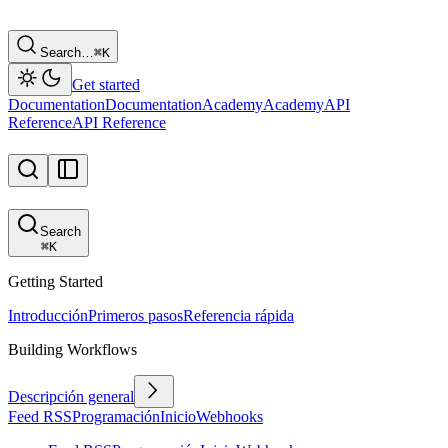
Search…
⌘
K
Get started
Documentation
Documentation
Academy
Academy
API
Reference
API Reference
Search
⌘
K
Getting Started
Introducción
Primeros pasos
Referencia rápida
Building Workflows
Descripción general
Feed RSS
Programación
Inicio
Webhooks