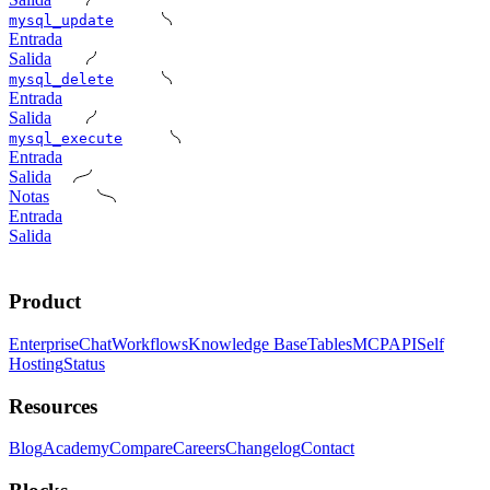
mysql_update
Entrada
Salida
mysql_delete
Entrada
Salida
mysql_execute
Entrada
Salida
Notas
Entrada
Salida
Product
Enterprise
Chat
Workflows
Knowledge Base
Tables
MCP
API
Self
Hosting
Status
Resources
Blog
Academy
Compare
Careers
Changelog
Contact