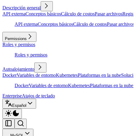
Descripción general
API externa
Conceptos básicos
Cálculo de costos
Pasar archivos
Regist
API externa
Conceptos básicos
Cálculo de costos
Pasar archivos
Permissions
Roles y permisos
Roles y permisos
Autoalojamiento
Docker
Variables de entorno
Kubernetes
Plataformas en la nube
Solució
Docker
Variables de entorno
Kubernetes
Plataformas en la nube
S
Enterprise
Atajos de teclado
Español
MySQL