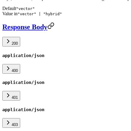
Default
"vector"
Value in
"vector" | "hybrid"
Response Body
200
application/json
400
application/json
401
application/json
403