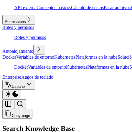
API externa
Conceptos básicos
Cálculo de costos
Pasar archivos
Permissions
Roles y permisos
Roles y permisos
Autoalojamiento
Docker
Variables de entorno
Kubernetes
Plataformas en la nube
Solució
Docker
Variables de entorno
Kubernetes
Plataformas en la nube
S
Enterprise
Atajos de teclado
Español
Copy page
Search Knowledge Base