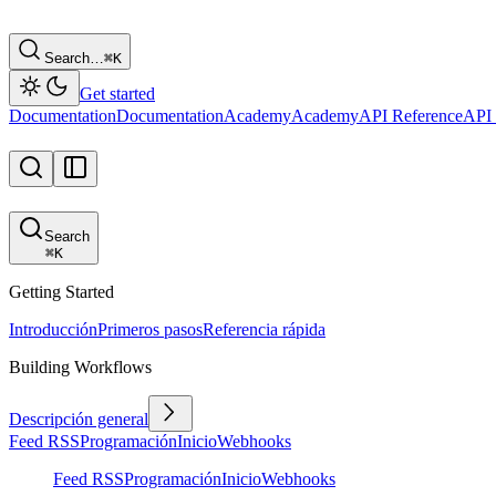
Search…
⌘
K
Get started
Documentation
Documentation
Academy
Academy
API Reference
API 
Search
⌘
K
Getting Started
Introducción
Primeros pasos
Referencia rápida
Building Workflows
Descripción general
Feed RSS
Programación
Inicio
Webhooks
Feed RSS
Programación
Inicio
Webhooks