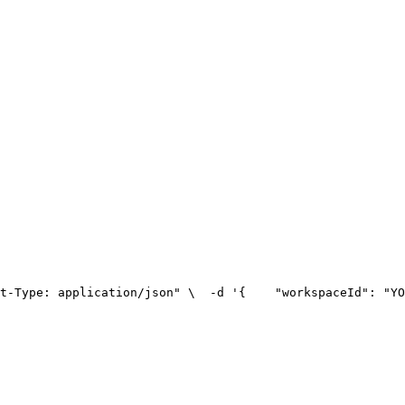
t-Type: application/json" \
  -d '{
    "workspaceId": "YO