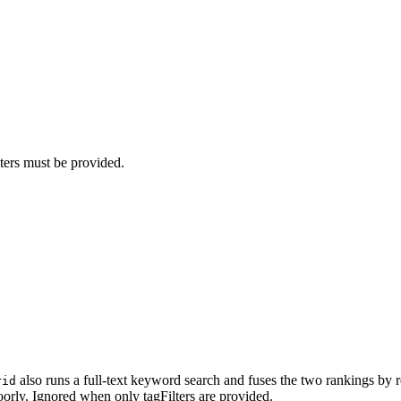
lters must be provided.
also runs a full-text keyword search and fuses the two rankings by r
rid
orly. Ignored when only tagFilters are provided.