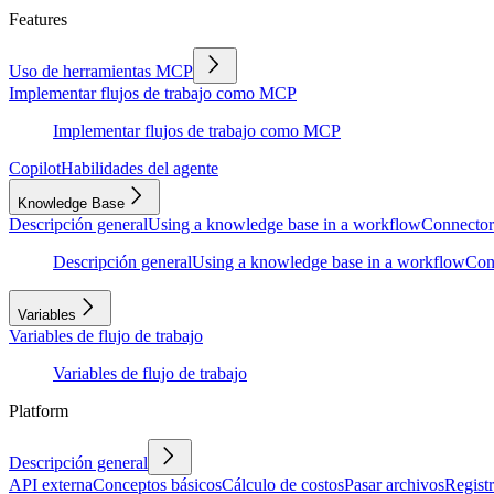
Features
Uso de herramientas MCP
Implementar flujos de trabajo como MCP
Implementar flujos de trabajo como MCP
Copilot
Habilidades del agente
Knowledge Base
Descripción general
Using a knowledge base in a workflow
Connector
Descripción general
Using a knowledge base in a workflow
Con
Variables
Variables de flujo de trabajo
Variables de flujo de trabajo
Platform
Descripción general
API externa
Conceptos básicos
Cálculo de costos
Pasar archivos
Regist