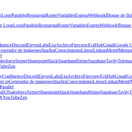
p
Loop
Paralelo
Respuesta
Router
Variables
Espera
Webhook
Bloque de fluj
he Loop
Loop
Paralelo
Respuesta
Router
Variables
Espera
Webhook
Bloque 
luence
Discord
ElevenLabs
Exa
Archivo
Firecrawl
GitHub
Gmail
Google C
enerador de imágenes
Jina
Jira
Conocimiento
Linear
Linkup
Mem0
Memor
el
lesforce
Serper
Sharepoint
Slack
Stagehand
Stripe
Supabase
Tavily
Telegr
Tube
Zep
y
Confluence
Discord
ElevenLabs
Exa
Archivo
Firecrawl
GitHub
Gmail
Go
er io
Generador de imágenes
Jina
Jira
Conocimiento
Linear
Linkup
Mem0
Parallel
nd
S3
Salesforce
Serper
Sharepoint
Slack
Stagehand
Stripe
Supabase
Tavily
T
X
YouTube
Zep