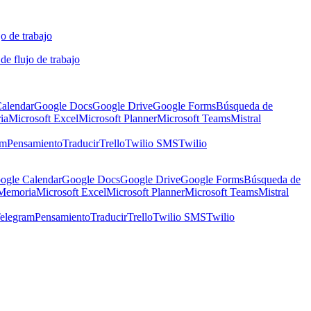
o de trabajo
de flujo de trabajo
alendar
Google Docs
Google Drive
Google Forms
Búsqueda de
ia
Microsoft Excel
Microsoft Planner
Microsoft Teams
Mistral
am
Pensamiento
Traducir
Trello
Twilio SMS
Twilio
ogle Calendar
Google Docs
Google Drive
Google Forms
Búsqueda de
Memoria
Microsoft Excel
Microsoft Planner
Microsoft Teams
Mistral
elegram
Pensamiento
Traducir
Trello
Twilio SMS
Twilio