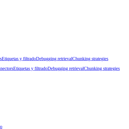
s
Etiquetas y filtrado
Debugging retrieval
Chunking strategies
nectors
Etiquetas y filtrado
Debugging retrieval
Chunking strategies
ro