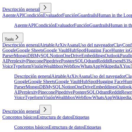
Descripción general
Agente
API
Condición
Evaluador
Función
Guardrails
Human in the Loo
Agente
API
Condición
Evaluador
Función
Guardrails
Human in t
Tools
Descripción general
Airtable
ArXiv
Asana
Uso del navegador
Clay
Conf
Google
Google Sheets
Google Vault
HubSpot
Hugging Face
Hunter io
G
Parser
MongoDB
MySQL
Notion
OneDrive
Embeddings
Outlook
Parall
AI
Perplexity
Pinecone
Pipedrive
PostgreSQL
Qdrant
Reddit
Resend
S3
Sa
Voice
Typeform
Visión
Wealthbox
Webflow
WhatsApp
Wikipedia
X
You
Descripción general
Airtable
ArXiv
Asana
Uso del navegador
Cla
Google
Google Sheets
Google Vault
HubSpot
Hugging Face
Hunt
Parser
MongoDB
MySQL
Notion
OneDrive
Embeddings
Outlook
AI
Perplexity
Pinecone
Pipedrive
PostgreSQL
Qdrant
Reddit
Rese
Voice
Typeform
Visión
Wealthbox
Webflow
WhatsApp
Wikipedia
Descripción general
Conceptos básicos
Estructura de datos
Etiquetas
Conceptos básicos
Estructura de datos
Etiquetas