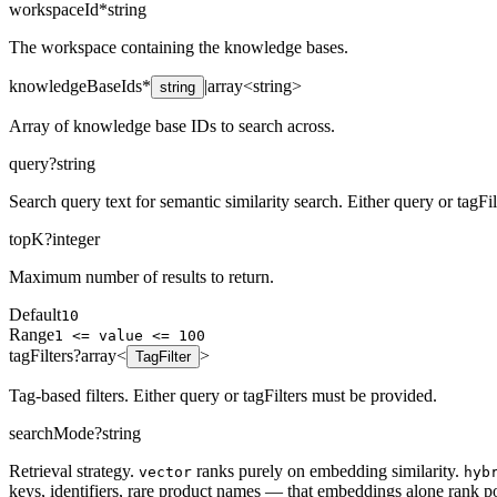
workspaceId
*
string
The workspace containing the knowledge bases.
knowledgeBaseIds
*
|
array<
string
>
string
Array of knowledge base IDs to search across.
query
?
string
Search query text for semantic similarity search. Either query or tagFi
topK
?
integer
Maximum number of results to return.
Default
10
Range
1 <= value <= 100
tagFilters
?
array<
>
TagFilter
Tag-based filters. Either query or tagFilters must be provided.
searchMode
?
string
Retrieval strategy.
ranks purely on embedding similarity.
vector
hyb
keys, identifiers, rare product names — that embeddings alone rank po