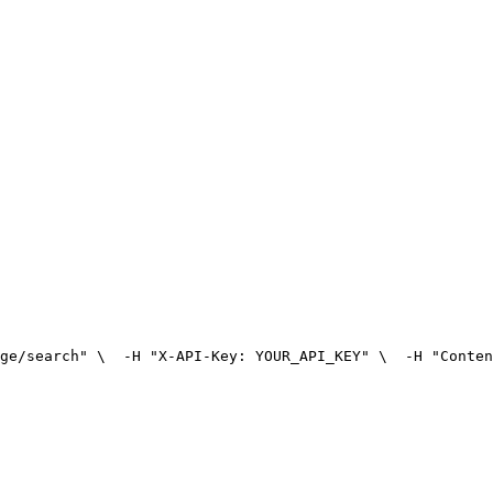
ge/search" \
  -H "X-API-Key: YOUR_API_KEY" \
  -H "Conten