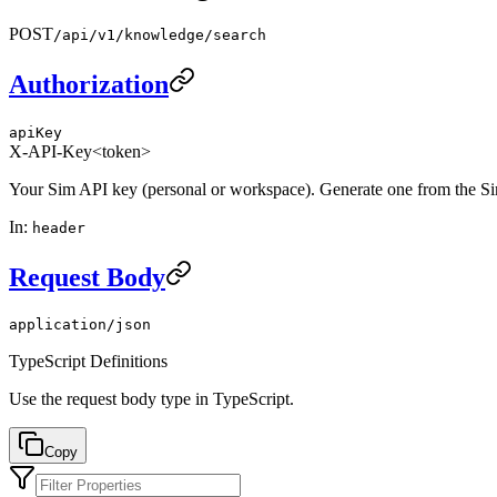
POST
/api/v1/knowledge/search
Authorization
apiKey
X-API-Key
<token>
Your Sim API key (personal or workspace). Generate one from the S
In
:
header
Request Body
application/json
TypeScript Definitions
Use the request body type in TypeScript.
Copy