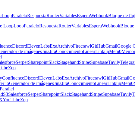
p
Loop
Paralelo
Respuesta
Router
Variables
Espera
Webhook
Bloque de fluj
he Loop
Loop
Paralelo
Respuesta
Router
Variables
Espera
Webhook
Bloque 
luence
Discord
ElevenLabs
Exa
Archivo
Firecrawl
GitHub
Gmail
Google C
enerador de imágenes
Jina
Jira
Conocimiento
Linear
Linkup
Mem0
Memor
el
lesforce
Serper
Sharepoint
Slack
Stagehand
Stripe
Supabase
Tavily
Telegr
Tube
Zep
y
Confluence
Discord
ElevenLabs
Exa
Archivo
Firecrawl
GitHub
Gmail
Go
er io
Generador de imágenes
Jina
Jira
Conocimiento
Linear
Linkup
Mem0
Parallel
nd
S3
Salesforce
Serper
Sharepoint
Slack
Stagehand
Stripe
Supabase
Tavily
T
X
YouTube
Zep