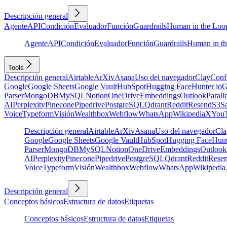
Descripción general
Agente
API
Condición
Evaluador
Función
Guardrails
Human in the Loo
Agente
API
Condición
Evaluador
Función
Guardrails
Human in t
Tools
Descripción general
Airtable
ArXiv
Asana
Uso del navegador
Clay
Conf
Google
Google Sheets
Google Vault
HubSpot
Hugging Face
Hunter io
G
Parser
MongoDB
MySQL
Notion
OneDrive
Embeddings
Outlook
Parall
AI
Perplexity
Pinecone
Pipedrive
PostgreSQL
Qdrant
Reddit
Resend
S3
Sa
Voice
Typeform
Visión
Wealthbox
Webflow
WhatsApp
Wikipedia
X
You
Descripción general
Airtable
ArXiv
Asana
Uso del navegador
Cla
Google
Google Sheets
Google Vault
HubSpot
Hugging Face
Hunt
Parser
MongoDB
MySQL
Notion
OneDrive
Embeddings
Outlook
AI
Perplexity
Pinecone
Pipedrive
PostgreSQL
Qdrant
Reddit
Rese
Voice
Typeform
Visión
Wealthbox
Webflow
WhatsApp
Wikipedia
Descripción general
Conceptos básicos
Estructura de datos
Etiquetas
Conceptos básicos
Estructura de datos
Etiquetas