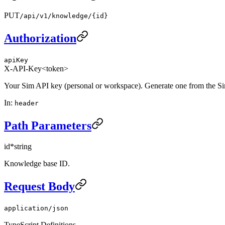
PUT
/api/v1/knowledge/{id}
Authorization
apiKey
X-API-Key
<token>
Your Sim API key (personal or workspace). Generate one from the S
In
:
header
Path Parameters
id
*
string
Knowledge base ID.
Request Body
application/json
TypeScript Definitions