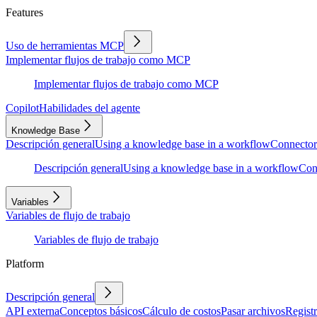
Features
Uso de herramientas MCP
Implementar flujos de trabajo como MCP
Implementar flujos de trabajo como MCP
Copilot
Habilidades del agente
Knowledge Base
Descripción general
Using a knowledge base in a workflow
Connector
Descripción general
Using a knowledge base in a workflow
Con
Variables
Variables de flujo de trabajo
Variables de flujo de trabajo
Platform
Descripción general
API externa
Conceptos básicos
Cálculo de costos
Pasar archivos
Regist