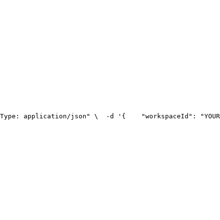
Type: application/json" \
  -d '{
    "workspaceId": "YOUR