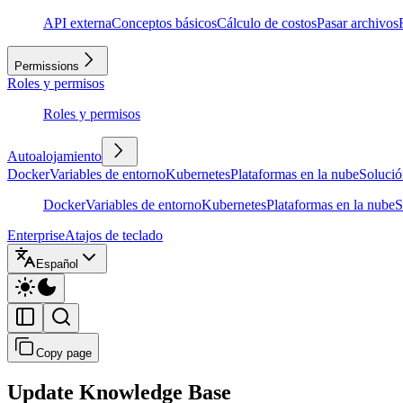
API externa
Conceptos básicos
Cálculo de costos
Pasar archivos
Permissions
Roles y permisos
Roles y permisos
Autoalojamiento
Docker
Variables de entorno
Kubernetes
Plataformas en la nube
Solució
Docker
Variables de entorno
Kubernetes
Plataformas en la nube
S
Enterprise
Atajos de teclado
Español
Copy page
Update Knowledge Base