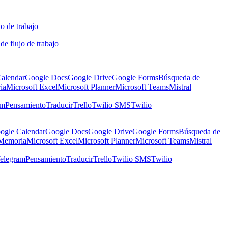
o de trabajo
de flujo de trabajo
alendar
Google Docs
Google Drive
Google Forms
Búsqueda de
ia
Microsoft Excel
Microsoft Planner
Microsoft Teams
Mistral
am
Pensamiento
Traducir
Trello
Twilio SMS
Twilio
ogle Calendar
Google Docs
Google Drive
Google Forms
Búsqueda de
Memoria
Microsoft Excel
Microsoft Planner
Microsoft Teams
Mistral
elegram
Pensamiento
Traducir
Trello
Twilio SMS
Twilio