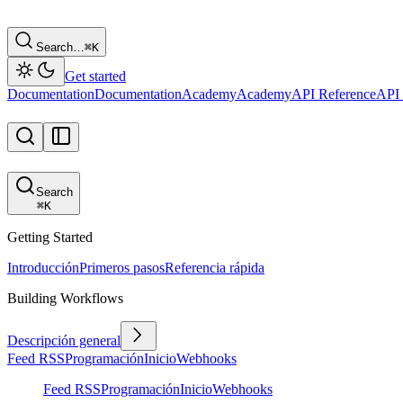
Search…
⌘
K
Get started
Documentation
Documentation
Academy
Academy
API Reference
API 
Search
⌘
K
Getting Started
Introducción
Primeros pasos
Referencia rápida
Building Workflows
Descripción general
Feed RSS
Programación
Inicio
Webhooks
Feed RSS
Programación
Inicio
Webhooks