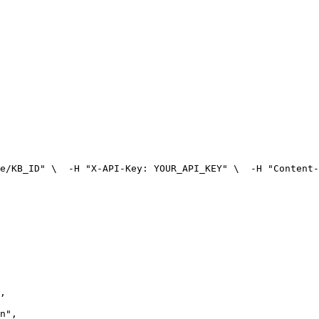
e/KB_ID" \
  -H "X-API-Key: YOUR_API_KEY" \
  -H "Content-
,
n"
,