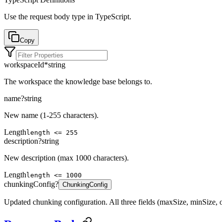
Use the request body type in TypeScript.
Copy
workspaceId
*
string
The workspace the knowledge base belongs to.
name
?
string
New name (1-255 characters).
Length
length <= 255
description
?
string
New description (max 1000 characters).
Length
length <= 1000
chunkingConfig
?
ChunkingConfig
Updated chunking configuration. All three fields (maxSize, minSize, o