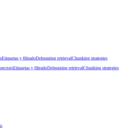
s
Etiquetas y filtrado
Debugging retrieval
Chunking strategies
nectors
Etiquetas y filtrado
Debugging retrieval
Chunking strategies
ro