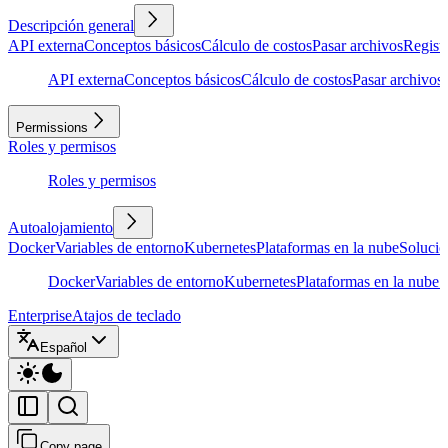
Descripción general
API externa
Conceptos básicos
Cálculo de costos
Pasar archivos
Regist
API externa
Conceptos básicos
Cálculo de costos
Pasar archivos
Permissions
Roles y permisos
Roles y permisos
Autoalojamiento
Docker
Variables de entorno
Kubernetes
Plataformas en la nube
Solució
Docker
Variables de entorno
Kubernetes
Plataformas en la nube
S
Enterprise
Atajos de teclado
Español
Copy page