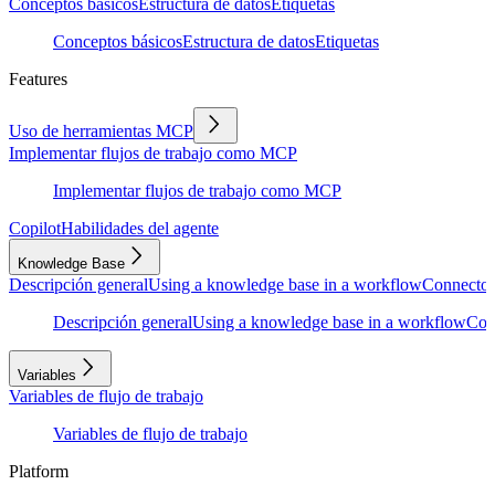
Conceptos básicos
Estructura de datos
Etiquetas
Conceptos básicos
Estructura de datos
Etiquetas
Features
Uso de herramientas MCP
Implementar flujos de trabajo como MCP
Implementar flujos de trabajo como MCP
Copilot
Habilidades del agente
Knowledge Base
Descripción general
Using a knowledge base in a workflow
Connector
Descripción general
Using a knowledge base in a workflow
Con
Variables
Variables de flujo de trabajo
Variables de flujo de trabajo
Platform