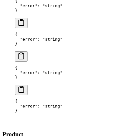
{
  "error"
: 
"string"
}
{
  "error"
: 
"string"
}
{
  "error"
: 
"string"
}
{
  "error"
: 
"string"
}
Product