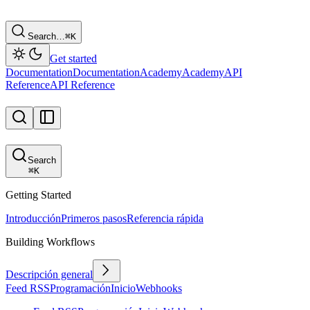
Search…
⌘
K
Get started
Documentation
Documentation
Academy
Academy
API
Reference
API Reference
Search
⌘
K
Getting Started
Introducción
Primeros pasos
Referencia rápida
Building Workflows
Descripción general
Feed RSS
Programación
Inicio
Webhooks