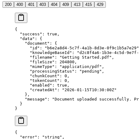
200
400
401
403
404
409
413
415
429
{
  "success"
: 
true
,
  "data"
: {
    "document"
: {
      "id"
: 
"b6e2a8d4-5c7f-4a1b-8d3e-0f9c1b5a7e29"
      "knowledgeBaseId"
: 
"d2c8f4a6-1b3e-4c5d-9e7f-
      "filename"
: 
"Getting Started.pdf"
,
      "fileSize"
: 
204800
,
      "mimeType"
: 
"application/pdf"
,
      "processingStatus"
: 
"pending"
,
      "chunkCount"
: 
0
,
      "tokenCount"
: 
0
,
      "enabled"
: 
true
,
      "createdAt"
: 
"2026-01-15T10:30:00Z"
    },
    "message"
: 
"Document uploaded successfully. Pr
  }
}
{
  "error"
: 
"string"
,