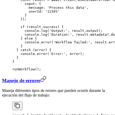
      input: {
        message: 
'Process this data'
,
        userId: 
'12345'
      }
    });
    if
 (result.success) {
      console.
log
(
'Output:'
, result.output);
      console.
log
(
'Duration:'
, result.metadata?.du
    } 
else
 {
      console.
error
(
'Workflow failed:'
, result.err
    }
  } 
catch
 (error) {
    console.
error
(
'Error:'
, error);
  }
}
runWorkflow
();
Manejo de errores
Maneja diferentes tipos de errores que pueden ocurrir durante la
ejecución del flujo de trabajo: