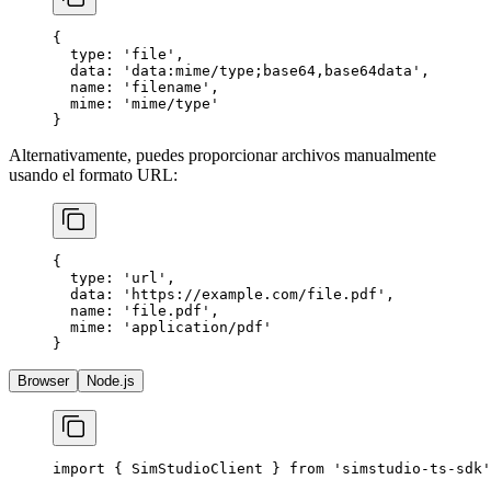
{
  type
: 
'file'
,
  data
: 
'data:mime/type;base64,base64data'
,
  name
: 
'filename'
,
  mime
: 
'mime/type'
}
Alternativamente, puedes proporcionar archivos manualmente
usando el formato URL:
{
  type
: 
'url'
,
  data
: 
'https://example.com/file.pdf'
,
  name
: 
'file.pdf'
,
  mime
: 
'application/pdf'
}
Browser
Node.js
import
 { SimStudioClient } 
from
 'simstudio-ts-sdk'