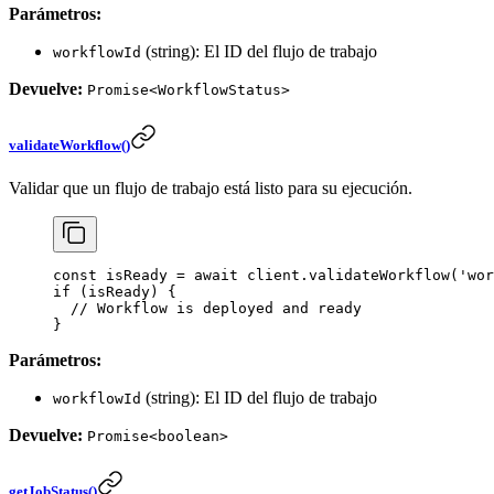
Parámetros:
(string): El ID del flujo de trabajo
workflowId
Devuelve:
Promise<WorkflowStatus>
validateWorkflow()
Validar que un flujo de trabajo está listo para su ejecución.
const
 isReady
 =
 await
 client.
validateWorkflow
(
'wor
if
 (isReady) {
  // Workflow is deployed and ready
}
Parámetros:
(string): El ID del flujo de trabajo
workflowId
Devuelve:
Promise<boolean>
getJobStatus()