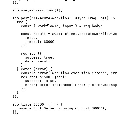
});
app.
use
(express.
json
());
app.
post
(
'/execute-workflow'
, 
async
 (
req
, 
res
) 
=>
 
  try
 {
    const
 { 
workflowId
, 
input
 } 
=
 req.body;
    const
 result
 =
 await
 client.
executeWorkflow
(wo
      input,
      timeout: 
60000
    });
    res.
json
({
      success: 
true
,
      data: result
    });
  } 
catch
 (error) {
    console.
error
(
'Workflow execution error:'
, err
    res.
status
(
500
).
json
({
      success: 
false
,
      error: error 
instanceof
 Error
 ?
 error.messag
    });
  }
});
app.
listen
(
3000
, () 
=>
 {
  console.
log
(
'Server running on port 3000'
);
});