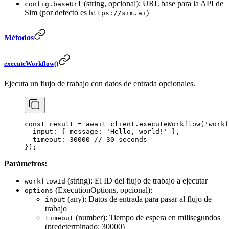
(string, opcional): URL base para la API de
config.baseUrl
Sim (por defecto es
)
https://sim.ai
Métodos
executeWorkflow()
Ejecuta un flujo de trabajo con datos de entrada opcionales.
const
 result
 =
 await
 client.
executeWorkflow
(
'workf
  input: { message: 
'Hello, world!'
 },
  timeout: 
30000
 // 30 seconds
});
Parámetros:
(string): El ID del flujo de trabajo a ejecutar
workflowId
(ExecutionOptions, opcional):
options
(any): Datos de entrada para pasar al flujo de
input
trabajo
(number): Tiempo de espera en milisegundos
timeout
(predeterminado: 30000)