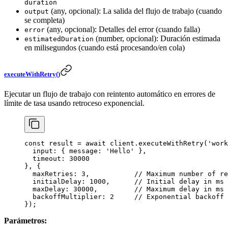
duration
(any, opcional): La salida del flujo de trabajo (cuando
output
se completa)
(any, opcional): Detalles del error (cuando falla)
error
(number, opcional): Duración estimada
estimatedDuration
en milisegundos (cuando está procesando/en cola)
executeWithRetry()
Ejecutar un flujo de trabajo con reintento automático en errores de
límite de tasa usando retroceso exponencial.
const
 result
 =
 await
 client.
executeWithRetry
(
'work
  input: { message: 
'Hello'
 },
  timeout: 
30000
}, {
  maxRetries: 
3
,           
// Maximum number of re
  initialDelay: 
1000
,      
// Initial delay in ms 
  maxDelay: 
30000
,         
// Maximum delay in ms 
  backoffMultiplier: 
2
     // Exponential backoff 
});
Parámetros: