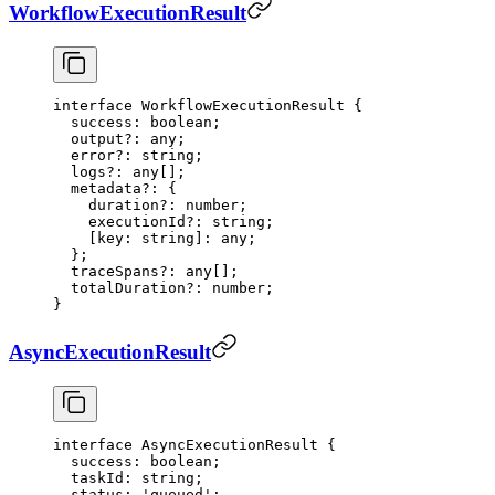
WorkflowExecutionResult
interface
 WorkflowExecutionResult
 {
  success
:
 boolean
;
  output
?:
 any
;
  error
?:
 string
;
  logs
?:
 any
[];
  metadata
?:
 {
    duration
?:
 number
;
    executionId
?:
 string
;
    [
key
:
 string
]
:
 any
;
  };
  traceSpans
?:
 any
[];
  totalDuration
?:
 number
;
}
AsyncExecutionResult
interface
 AsyncExecutionResult
 {
  success
:
 boolean
;
  taskId
:
 string
;
  status
:
 'queued'
;