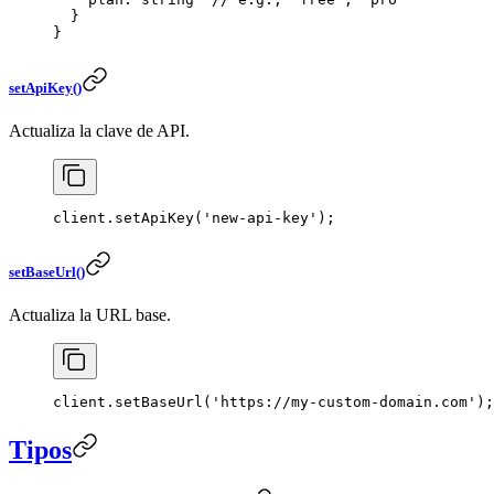
  }
}
setApiKey()
Actualiza la clave de API.
client.
setApiKey
(
'new-api-key'
);
setBaseUrl()
Actualiza la URL base.
client.
setBaseUrl
(
'https://my-custom-domain.com'
);
Tipos