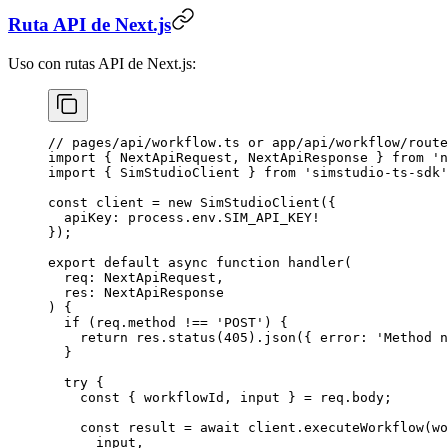
Ruta API de Next.js
Uso con rutas API de Next.js:
// pages/api/workflow.ts or app/api/workflow/route
import
 { NextApiRequest, NextApiResponse } 
from
 'n
import
 { SimStudioClient } 
from
 'simstudio-ts-sdk'
const
 client
 =
 new
 SimStudioClient
({
  apiKey: process.env.
SIM_API_KEY
!
});
export
 default
 async
 function
 handler
(
  req
:
 NextApiRequest
,
  res
:
 NextApiResponse
) {
  if
 (req.method 
!==
 'POST'
) {
    return
 res.
status
(
405
).
json
({ error: 
'Method n
  }
  try
 {
    const
 { 
workflowId
, 
input
 } 
=
 req.body;
    const
 result
 =
 await
 client.
executeWorkflow
(wo
      input,