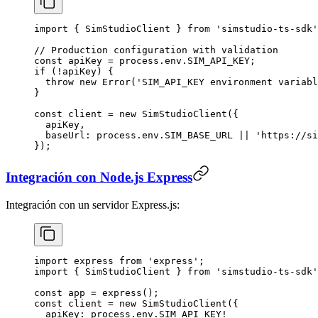
import
 { SimStudioClient } 
from
 'simstudio-ts-sdk'
// Production configuration with validation
const
 apiKey
 =
 process.env.
SIM_API_KEY
;
if
 (
!
apiKey) {
  throw
 new
 Error
(
'SIM_API_KEY environment variabl
}
const
 client
 =
 new
 SimStudioClient
({
  apiKey,
  baseUrl: process.env.
SIM_BASE_URL
 ||
 'https://si
});
Integración con Node.js Express
Integración con un servidor Express.js:
import
 express 
from
 'express'
;
import
 { SimStudioClient } 
from
 'simstudio-ts-sdk'
const
 app
 =
 express
();
const
 client
 =
 new
 SimStudioClient
({
  apiKey: process.env.
SIM_API_KEY
!