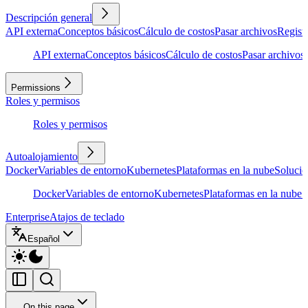
Descripción general
API externa
Conceptos básicos
Cálculo de costos
Pasar archivos
Regist
API externa
Conceptos básicos
Cálculo de costos
Pasar archivos
Permissions
Roles y permisos
Roles y permisos
Autoalojamiento
Docker
Variables de entorno
Kubernetes
Plataformas en la nube
Solució
Docker
Variables de entorno
Kubernetes
Plataformas en la nube
S
Enterprise
Atajos de teclado
Español
On this page