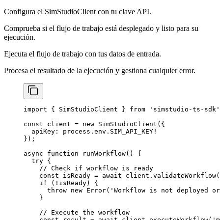
Configura el SimStudioClient con tu clave API.
Comprueba si el flujo de trabajo está desplegado y listo para su
ejecución.
Ejecuta el flujo de trabajo con tus datos de entrada.
Procesa el resultado de la ejecución y gestiona cualquier error.
import
 { SimStudioClient } 
from
 'simstudio-ts-sdk'
const
 client
 =
 new
 SimStudioClient
({
  apiKey: process.env.
SIM_API_KEY
!
});
async
 function
 runWorkflow
() {
  try
 {
    // Check if workflow is ready
    const
 isReady
 =
 await
 client.
validateWorkflow
(
    if
 (
!
isReady) {
      throw
 new
 Error
(
'Workflow is not deployed or
    }
    // Execute the workflow
    const
 result
 =
 await
 client.
executeWorkflow
(
'm