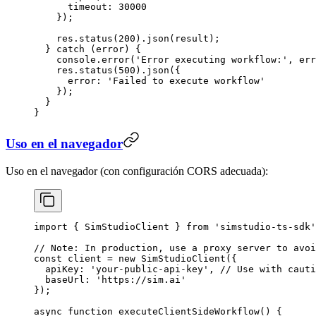
      timeout: 
30000
    });
    res.
status
(
200
).
json
(result);
  } 
catch
 (error) {
    console.
error
(
'Error executing workflow:'
, err
    res.
status
(
500
).
json
({
      error: 
'Failed to execute workflow'
    });
  }
}
Uso en el navegador
Uso en el navegador (con configuración CORS adecuada):
import
 { SimStudioClient } 
from
 'simstudio-ts-sdk'
// Note: In production, use a proxy server to avoi
const
 client
 =
 new
 SimStudioClient
({
  apiKey: 
'your-public-api-key'
, 
// Use with cauti
  baseUrl: 
'https://sim.ai'
});
async
 function
 executeClientSideWorkflow
() {