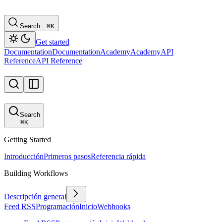
Search…
⌘
K
Get started
Documentation
Documentation
Academy
Academy
API
Reference
API Reference
Search
⌘
K
Getting Started
Introducción
Primeros pasos
Referencia rápida
Building Workflows
Descripción general
Feed RSS
Programación
Inicio
Webhooks