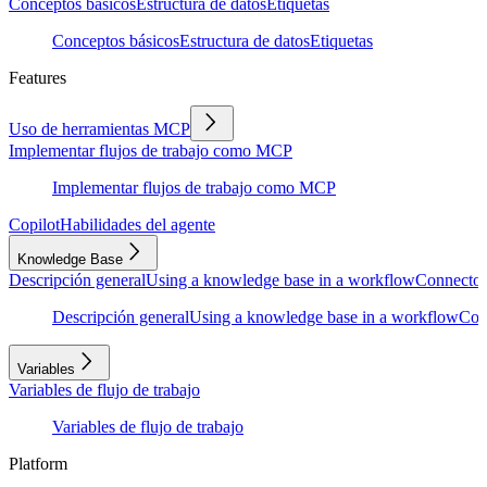
Conceptos básicos
Estructura de datos
Etiquetas
Conceptos básicos
Estructura de datos
Etiquetas
Features
Uso de herramientas MCP
Implementar flujos de trabajo como MCP
Implementar flujos de trabajo como MCP
Copilot
Habilidades del agente
Knowledge Base
Descripción general
Using a knowledge base in a workflow
Connector
Descripción general
Using a knowledge base in a workflow
Con
Variables
Variables de flujo de trabajo
Variables de flujo de trabajo
Platform