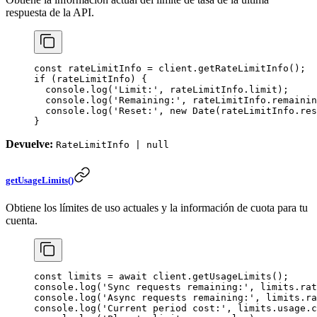
respuesta de la API.
const
 rateLimitInfo
 =
 client.
getRateLimitInfo
();
if
 (rateLimitInfo) {
  console.
log
(
'Limit:'
, rateLimitInfo.limit);
  console.
log
(
'Remaining:'
, rateLimitInfo.remainin
  console.
log
(
'Reset:'
, 
new
 Date
(rateLimitInfo.res
}
Devuelve:
RateLimitInfo | null
getUsageLimits()
Obtiene los límites de uso actuales y la información de cuota para tu
cuenta.
const
 limits
 =
 await
 client.
getUsageLimits
();
console.
log
(
'Sync requests remaining:'
, limits.rat
console.
log
(
'Async requests remaining:'
, limits.ra
console.
log
(
'Current period cost:'
, limits.usage.c