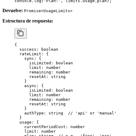
console.
log
(
'Plan:'
, limits.usage.plan);
Devuelve:
Promise<UsageLimits>
Estructura de respuesta:
{
  success
: boolean
  rateLimit
: {
    sync
: {
      isLimited
: boolean
      limit
: number
      remaining
: number
      resetAt
: string
    }
    async
: {
      isLimited
: boolean
      limit
: number
      remaining
: number
      resetAt
: string
    }
    authType
: string  
// 'api' or 'manual'
  }
  usage
: {
    currentPeriodCost
: number
    limit
: number
    plan
: string  
// e.g., 'free', 'pro'