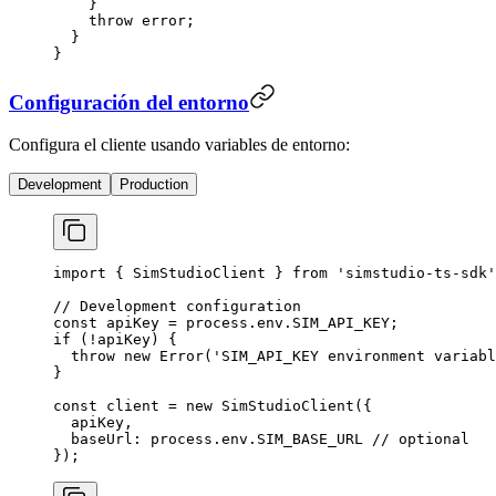
    }
    throw
 error;
  }
}
Configuración del entorno
Configura el cliente usando variables de entorno:
Development
Production
import
 { SimStudioClient } 
from
 'simstudio-ts-sdk'
// Development configuration
const
 apiKey
 =
 process.env.
SIM_API_KEY
;
if
 (
!
apiKey) {
  throw
 new
 Error
(
'SIM_API_KEY environment variabl
}
const
 client
 =
 new
 SimStudioClient
({
  apiKey,
  baseUrl: process.env.
SIM_BASE_URL
 // optional
});