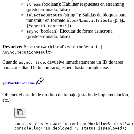
(boolean): Habilitar respuestas en streaming
stream
(predeterminado: false)
(string[]): Salidas de bloques para
selectedOutputs
transmitir en formato
(p. ej.,
blockName.attribute
)
["agent1.content"]
(boolean): Ejecutar de forma asíncrona
async
(predeterminado: false)
Devuelve:
Promise<WorkflowExecutionResult |
AsyncExecutionResult>
Cuando
, devuelve inmediatamente un ID de tarea
async: true
para consultar. De lo contrario, espera hasta completarse.
getWorkflowStatus()
Obtener el estado de un flujo de trabajo (estado de implementación,
etc.).
const
 status
 =
 await
 client.
getWorkflowStatus
(
'wor
console.
log
(
'Is deployed:'
, status.isDeployed);