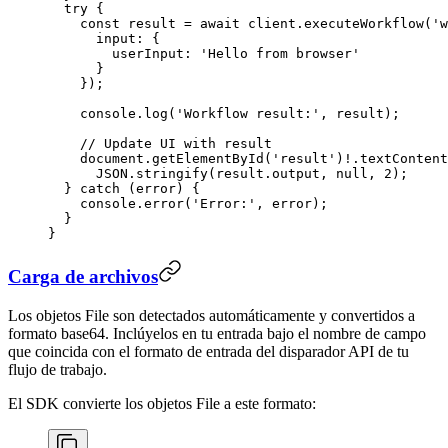
  try
 {
    const
 result
 =
 await
 client.
executeWorkflow
(
'w
      input: {
        userInput: 
'Hello from browser'
      }
    });
    console.
log
(
'Workflow result:'
, result);
    // Update UI with result
    document.
getElementById
(
'result'
)
!
.textContent
      JSON
.
stringify
(result.output, 
null
, 
2
);
  } 
catch
 (error) {
    console.
error
(
'Error:'
, error);
  }
}
Carga de archivos
Los objetos File son detectados automáticamente y convertidos a
formato base64. Inclúyelos en tu entrada bajo el nombre de campo
que coincida con el formato de entrada del disparador API de tu
flujo de trabajo.
El SDK convierte los objetos File a este formato: