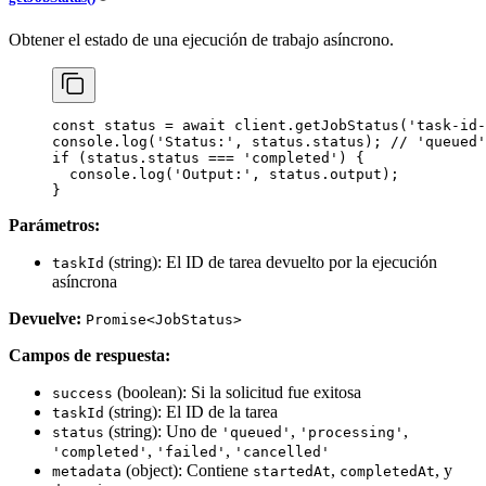
Obtener el estado de una ejecución de trabajo asíncrono.
const
 status
 =
 await
 client.
getJobStatus
(
'task-id-
console.
log
(
'Status:'
, status.status); 
// 'queued'
if
 (status.status 
===
 'completed'
) {
  console.
log
(
'Output:'
, status.output);
}
Parámetros:
(string): El ID de tarea devuelto por la ejecución
taskId
asíncrona
Devuelve:
Promise<JobStatus>
Campos de respuesta:
(boolean): Si la solicitud fue exitosa
success
(string): El ID de la tarea
taskId
(string): Uno de
,
,
status
'queued'
'processing'
,
,
'completed'
'failed'
'cancelled'
(object): Contiene
,
, y
metadata
startedAt
completedAt