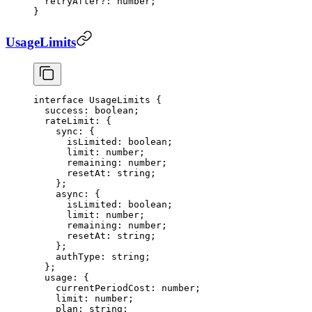
  retryAfter
?:
 number
;
}
UsageLimits
interface
 UsageLimits
 {
  success
:
 boolean
;
  rateLimit
:
 {
    sync
:
 {
      isLimited
:
 boolean
;
      limit
:
 number
;
      remaining
:
 number
;
      resetAt
:
 string
;
    };
    async
:
 {
      isLimited
:
 boolean
;
      limit
:
 number
;
      remaining
:
 number
;
      resetAt
:
 string
;
    };
    authType
:
 string
;
  };
  usage
:
 {
    currentPeriodCost
:
 number
;
    limit
:
 number
;
    plan
:
 string
;