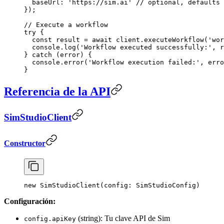
  baseUrl: 
'https://sim.ai'
 // optional, defaults 
});
// Execute a workflow
try
 {
  const
 result
 =
 await
 client.
executeWorkflow
(
'wor
  console.
log
(
'Workflow executed successfully:'
, r
} 
catch
 (error) {
  console.
error
(
'Workflow execution failed:'
, erro
}
Referencia de la API
SimStudioClient
Constructor
new
 SimStudioClient
(config: SimStudioConfig)
Configuración:
(string): Tu clave API de Sim
config.apiKey