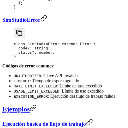
  };
}
SimStudioError
class
 SimStudioError
 extends
 Error
 {
  code
?:
 string
;
  status
?:
 number
;
}
Códigos de error comunes:
: Clave API inválida
UNAUTHORIZED
: Tiempo de espera agotado
TIMEOUT
: Límite de tasa excedido
RATE_LIMIT_EXCEEDED
: Límite de uso excedido
USAGE_LIMIT_EXCEEDED
: Ejecución del flujo de trabajo fallida
EXECUTION_ERROR
Ejemplos
Ejecución básica de flujo de trabajo