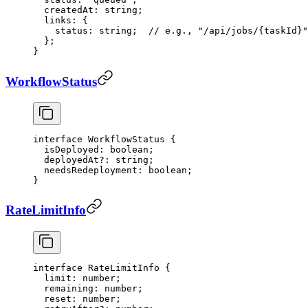
  createdAt
:
 string
;
  links
:
 {
    status
:
 string
;  
// e.g., "/api/jobs/{taskId}"
  };
}
WorkflowStatus
interface
 WorkflowStatus
 {
  isDeployed
:
 boolean
;
  deployedAt
?:
 string
;
  needsRedeployment
:
 boolean
;
}
RateLimitInfo
interface
 RateLimitInfo
 {
  limit
:
 number
;
  remaining
:
 number
;
  reset
:
 number
;