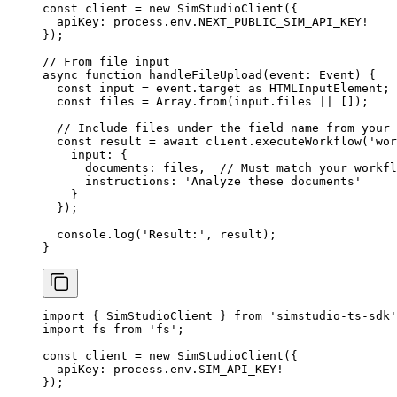
const
 client
 =
 new
 SimStudioClient
({
  apiKey: process.env.
NEXT_PUBLIC_SIM_API_KEY
!
});
// From file input
async
 function
 handleFileUpload
(
event
:
 Event
) {
  const
 input
 =
 event.target 
as
 HTMLInputElement
;
  const
 files
 =
 Array.
from
(input.files 
||
 []);
  // Include files under the field name from your 
  const
 result
 =
 await
 client.
executeWorkflow
(
'wor
    input: {
      documents: files,  
// Must match your workfl
      instructions: 
'Analyze these documents'
    }
  });
  console.
log
(
'Result:'
, result);
}
import
 { SimStudioClient } 
from
 'simstudio-ts-sdk'
import
 fs 
from
 'fs'
;
const
 client
 =
 new
 SimStudioClient
({
  apiKey: process.env.
SIM_API_KEY
!
});