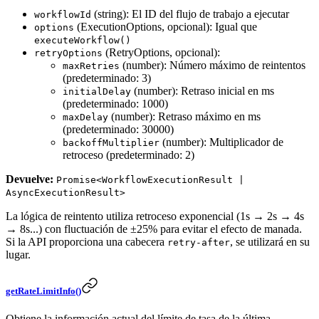
(string): El ID del flujo de trabajo a ejecutar
workflowId
(ExecutionOptions, opcional): Igual que
options
executeWorkflow()
(RetryOptions, opcional):
retryOptions
(number): Número máximo de reintentos
maxRetries
(predeterminado: 3)
(number): Retraso inicial en ms
initialDelay
(predeterminado: 1000)
(number): Retraso máximo en ms
maxDelay
(predeterminado: 30000)
(number): Multiplicador de
backoffMultiplier
retroceso (predeterminado: 2)
Devuelve:
Promise<WorkflowExecutionResult |
AsyncExecutionResult>
La lógica de reintento utiliza retroceso exponencial (1s → 2s → 4s
→ 8s...) con fluctuación de ±25% para evitar el efecto de manada.
Si la API proporciona una cabecera
, se utilizará en su
retry-after
lugar.
getRateLimitInfo()
Obtiene la información actual del límite de tasa de la última