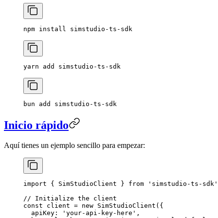
npm
 install
 simstudio-ts-sdk
yarn
 add
 simstudio-ts-sdk
bun
 add
 simstudio-ts-sdk
Inicio rápido
Aquí tienes un ejemplo sencillo para empezar:
import
 { SimStudioClient } 
from
 'simstudio-ts-sdk'
// Initialize the client
const
 client
 =
 new
 SimStudioClient
({
  apiKey: 
'your-api-key-here'
,