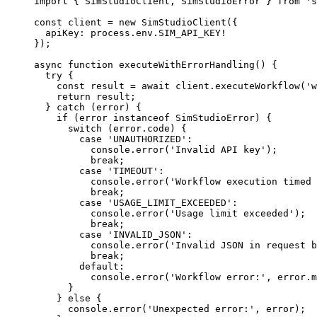
import
 { SimStudioClient, SimStudioError } 
from
 's
const
 client
 =
 new
 SimStudioClient
({
  apiKey: process.env.
SIM_API_KEY
!
});
async
 function
 executeWithErrorHandling
() {
  try
 {
    const
 result
 =
 await
 client.
executeWorkflow
(
'w
    return
 result;
  } 
catch
 (error) {
    if
 (error 
instanceof
 SimStudioError
) {
      switch
 (error.code) {
        case
 'UNAUTHORIZED'
:
          console.
error
(
'Invalid API key'
);
          break
;
        case
 'TIMEOUT'
:
          console.
error
(
'Workflow execution timed 
          break
;
        case
 'USAGE_LIMIT_EXCEEDED'
:
          console.
error
(
'Usage limit exceeded'
);
          break
;
        case
 'INVALID_JSON'
:
          console.
error
(
'Invalid JSON in request b
          break
;
        default
:
          console.
error
(
'Workflow error:'
, error.m
      }
    } 
else
 {
      console.
error
(
'Unexpected error:'
, error);