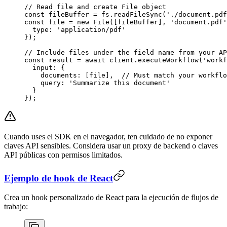
// Read file and create File object
const
 fileBuffer
 =
 fs.
readFileSync
(
'./document.pdf
const
 file
 =
 new
 File
([fileBuffer], 
'document.pdf'
  type: 
'application/pdf'
});
// Include files under the field name from your AP
const
 result
 =
 await
 client.
executeWorkflow
(
'workf
  input: {
    documents: [file],  
// Must match your workflo
    query: 
'Summarize this document'
  }
});
Cuando uses el SDK en el navegador, ten cuidado de no exponer
claves API sensibles. Considera usar un proxy de backend o claves
API públicas con permisos limitados.
Ejemplo de hook de React
Crea un hook personalizado de React para la ejecución de flujos de
trabajo: