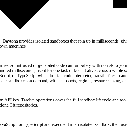
de. Daytona provides isolated sandboxes that spin up in milliseconds, gi
r own machines.
imes, so untrusted or generated code can run safely with no risk to your 
red milliseconds, use it for one task or keep it alive across a whole ses
pt, or TypeScript with a built-in code interpreter, transfer files in an
 delete sandboxes on demand, with snapshots, regions, resource sizing, e
API key. Twelve operations cover the full sandbox lifecycle and toolbox:
lone Git repositories.
avaScript, or TypeScript and execute it in an isolated sandbox, then u