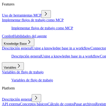
Features
Uso de herramientas MCP
Implementar flujos de trabajo como MCP
Implementar flujos de trabajo como MCP
Copilot
Habilidades del agente
Knowledge Base
Descripción general
Using a knowledge base in a workflow
Connector
Descripción general
Using a knowledge base in a workflow
Con
Variables
Variables de flujo de trabajo
Variables de flujo de trabajo
Platform
Descripción general
API externa
Conceptos básicos
Cálculo de costos
Pasar archivos
Regist