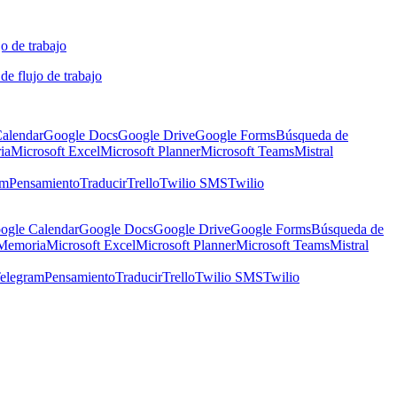
o de trabajo
de flujo de trabajo
alendar
Google Docs
Google Drive
Google Forms
Búsqueda de
ia
Microsoft Excel
Microsoft Planner
Microsoft Teams
Mistral
am
Pensamiento
Traducir
Trello
Twilio SMS
Twilio
ogle Calendar
Google Docs
Google Drive
Google Forms
Búsqueda de
Memoria
Microsoft Excel
Microsoft Planner
Microsoft Teams
Mistral
elegram
Pensamiento
Traducir
Trello
Twilio SMS
Twilio