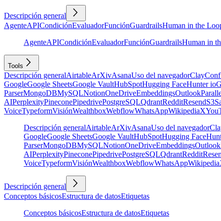
Descripción general
Agente
API
Condición
Evaluador
Función
Guardrails
Human in the Loo
Agente
API
Condición
Evaluador
Función
Guardrails
Human in t
Tools
Descripción general
Airtable
ArXiv
Asana
Uso del navegador
Clay
Conf
Google
Google Sheets
Google Vault
HubSpot
Hugging Face
Hunter io
G
Parser
MongoDB
MySQL
Notion
OneDrive
Embeddings
Outlook
Parall
AI
Perplexity
Pinecone
Pipedrive
PostgreSQL
Qdrant
Reddit
Resend
S3
Sa
Voice
Typeform
Visión
Wealthbox
Webflow
WhatsApp
Wikipedia
X
You
Descripción general
Airtable
ArXiv
Asana
Uso del navegador
Cla
Google
Google Sheets
Google Vault
HubSpot
Hugging Face
Hunt
Parser
MongoDB
MySQL
Notion
OneDrive
Embeddings
Outlook
AI
Perplexity
Pinecone
Pipedrive
PostgreSQL
Qdrant
Reddit
Rese
Voice
Typeform
Visión
Wealthbox
Webflow
WhatsApp
Wikipedia
Descripción general
Conceptos básicos
Estructura de datos
Etiquetas
Conceptos básicos
Estructura de datos
Etiquetas