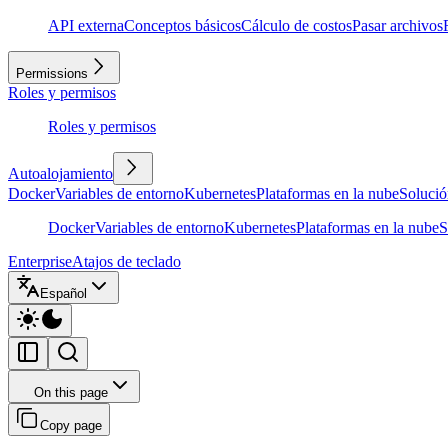
API externa
Conceptos básicos
Cálculo de costos
Pasar archivos
Permissions
Roles y permisos
Roles y permisos
Autoalojamiento
Docker
Variables de entorno
Kubernetes
Plataformas en la nube
Solució
Docker
Variables de entorno
Kubernetes
Plataformas en la nube
S
Enterprise
Atajos de teclado
Español
On this page
Copy page