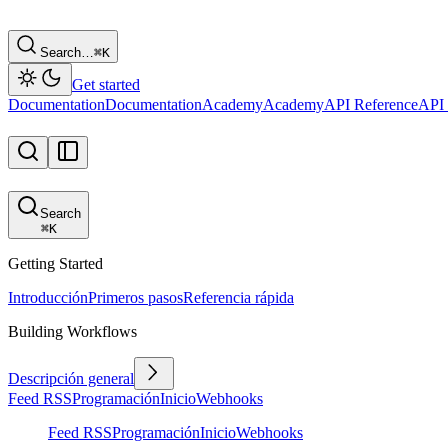
Search…
⌘
K
Get started
Documentation
Documentation
Academy
Academy
API Reference
API 
Search
⌘
K
Getting Started
Introducción
Primeros pasos
Referencia rápida
Building Workflows
Descripción general
Feed RSS
Programación
Inicio
Webhooks
Feed RSS
Programación
Inicio
Webhooks