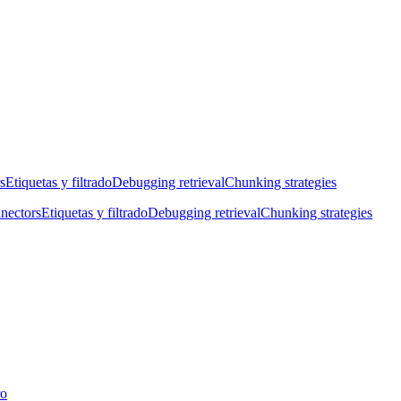
s
Etiquetas y filtrado
Debugging retrieval
Chunking strategies
nectors
Etiquetas y filtrado
Debugging retrieval
Chunking strategies
ro