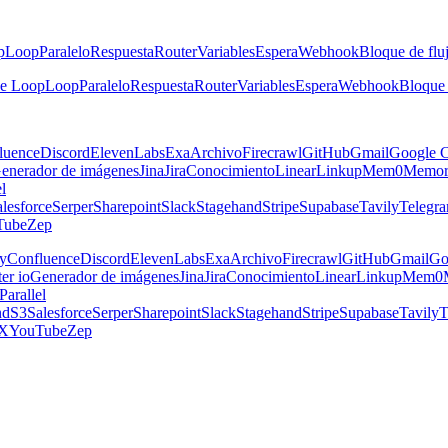
p
Loop
Paralelo
Respuesta
Router
Variables
Espera
Webhook
Bloque de fluj
he Loop
Loop
Paralelo
Respuesta
Router
Variables
Espera
Webhook
Bloque 
luence
Discord
ElevenLabs
Exa
Archivo
Firecrawl
GitHub
Gmail
Google C
enerador de imágenes
Jina
Jira
Conocimiento
Linear
Linkup
Mem0
Memor
el
lesforce
Serper
Sharepoint
Slack
Stagehand
Stripe
Supabase
Tavily
Telegr
Tube
Zep
y
Confluence
Discord
ElevenLabs
Exa
Archivo
Firecrawl
GitHub
Gmail
Go
er io
Generador de imágenes
Jina
Jira
Conocimiento
Linear
Linkup
Mem0
Parallel
nd
S3
Salesforce
Serper
Sharepoint
Slack
Stagehand
Stripe
Supabase
Tavily
T
X
YouTube
Zep