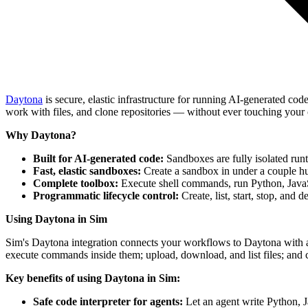
Daytona
is secure, elastic infrastructure for running AI-generated co
work with files, and clone repositories — without ever touching you
Why Daytona?
Built for AI-generated code:
Sandboxes are fully isolated runt
Fast, elastic sandboxes:
Create a sandbox in under a couple hund
Complete toolbox:
Execute shell commands, run Python, JavaScri
Programmatic lifecycle control:
Create, list, start, stop, and
Using Daytona in Sim
Sim's Daytona integration connects your workflows to Daytona with an 
execute commands inside them; upload, download, and list files; and c
Key benefits of using Daytona in Sim:
Safe code interpreter for agents:
Let an agent write Python, J