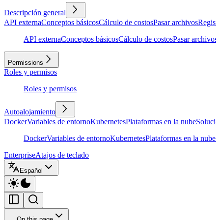
Descripción general
API externa
Conceptos básicos
Cálculo de costos
Pasar archivos
Regist
API externa
Conceptos básicos
Cálculo de costos
Pasar archivos
Permissions
Roles y permisos
Roles y permisos
Autoalojamiento
Docker
Variables de entorno
Kubernetes
Plataformas en la nube
Solució
Docker
Variables de entorno
Kubernetes
Plataformas en la nube
S
Enterprise
Atajos de teclado
Español
On this page