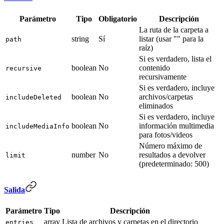
Parámetro
Tipo
Obligatorio
Descripción
La ruta de la carpeta a
string
Sí
listar (usar "" para la
path
raíz)
Si es verdadero, lista el
boolean
No
contenido
recursive
recursivamente
Si es verdadero, incluye
boolean
No
archivos/carpetas
includeDeleted
eliminados
Si es verdadero, incluye
boolean
No
información multimedia
includeMediaInfo
para fotos/videos
Número máximo de
number
No
resultados a devolver
limit
(predeterminado: 500)
Salida
Parámetro
Tipo
Descripción
array
Lista de archivos y carpetas en el directorio
entries