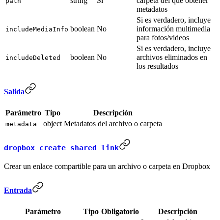
string
Sí
carpeta del que obtener
path
metadatos
Si es verdadero, incluye
boolean
No
información multimedia
includeMediaInfo
para fotos/videos
Si es verdadero, incluye
boolean
No
archivos eliminados en
includeDeleted
los resultados
Salida
Parámetro
Tipo
Descripción
object
Metadatos del archivo o carpeta
metadata
dropbox_create_shared_link
Crear un enlace compartible para un archivo o carpeta en Dropbox
Entrada
Parámetro
Tipo
Obligatorio
Descripción