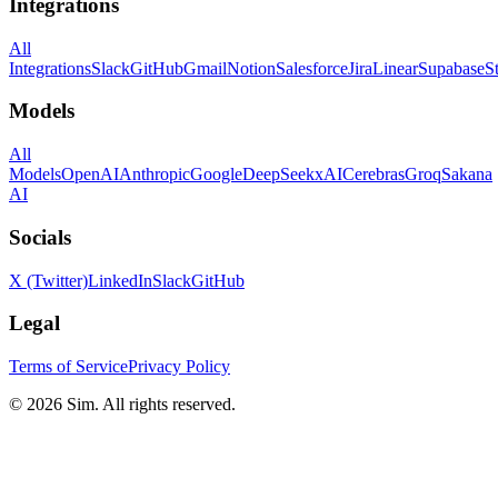
Integrations
All
Integrations
Slack
GitHub
Gmail
Notion
Salesforce
Jira
Linear
Supabase
S
Models
All
Models
OpenAI
Anthropic
Google
DeepSeek
xAI
Cerebras
Groq
Sakana
AI
Socials
X (Twitter)
LinkedIn
Slack
GitHub
Legal
Terms of Service
Privacy Policy
© 2026 Sim. All rights reserved.