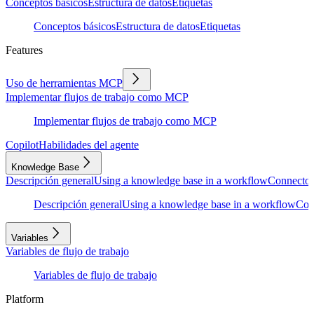
Conceptos básicos
Estructura de datos
Etiquetas
Conceptos básicos
Estructura de datos
Etiquetas
Features
Uso de herramientas MCP
Implementar flujos de trabajo como MCP
Implementar flujos de trabajo como MCP
Copilot
Habilidades del agente
Knowledge Base
Descripción general
Using a knowledge base in a workflow
Connector
Descripción general
Using a knowledge base in a workflow
Con
Variables
Variables de flujo de trabajo
Variables de flujo de trabajo
Platform