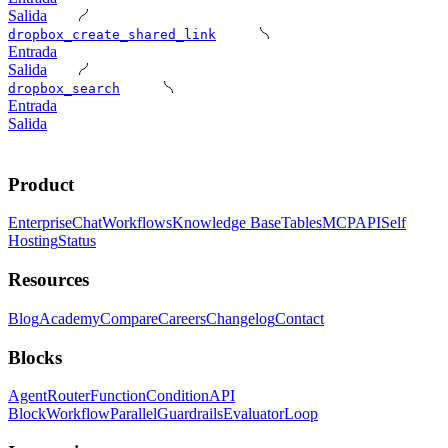
Salida
dropbox_create_shared_link
Entrada
Salida
dropbox_search
Entrada
Salida
Product
Enterprise
Chat
Workflows
Knowledge Base
Tables
MCP
API
Self
Hosting
Status
Resources
Blog
Academy
Compare
Careers
Changelog
Contact
Blocks
Agent
Router
Function
Condition
API
Block
Workflow
Parallel
Guardrails
Evaluator
Loop