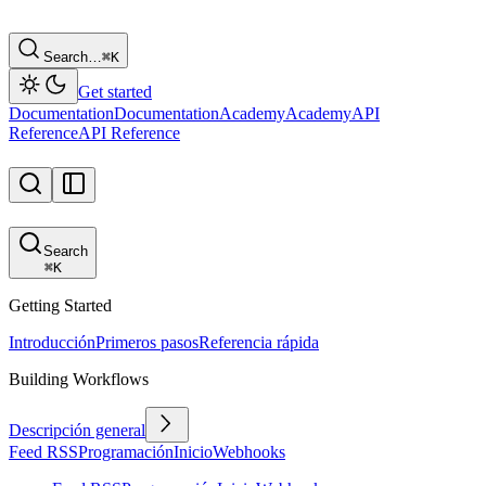
Search…
⌘
K
Get started
Documentation
Documentation
Academy
Academy
API
Reference
API Reference
Search
⌘
K
Getting Started
Introducción
Primeros pasos
Referencia rápida
Building Workflows
Descripción general
Feed RSS
Programación
Inicio
Webhooks