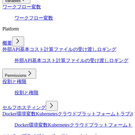
Variables
ワークフロー変数
ワークフロー変数
Platform
概要
外部API
基本
コスト計算
ファイルの受け渡し
ロギング
外部API
基本
コスト計算
ファイルの受け渡し
ロギング
Permissions
役割と権限
役割と権限
セルフホスティング
Docker
環境変数
Kubernetes
クラウドプラットフォーム
トラブル
Docker
環境変数
Kubernetes
クラウドプラットフォーム
ト