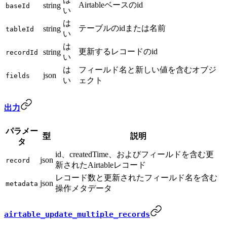
Airtableベースのid
string
baseId
い
は
テーブルのidまたは名前
string
tableId
い
は
更新するレコードのid
string
recordId
い
は
フィールド名と新しい値を含むオブジ
json
fields
い
ェクト
出力
パラメー
型
説明
タ
id、createdTime、およびフィールドを含む更
json
record
新されたAirtableレコード
レコード数と更新されたフィールド名を含む
json
metadata
操作メタデータ
airtable_update_multiple_records