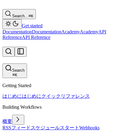
Search…
⌘
K
Get started
Documentation
Documentation
Academy
Academy
API
Reference
API Reference
Search
⌘
K
Getting Started
はじめに
はじめに
クイックリファレンス
Building Workflows
概要
RSSフィード
スケジュール
スタート
Webhooks