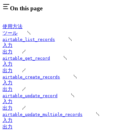
On this page
使用方法
ツール
airtable_list_records
入力
出力
airtable_get_record
入力
出力
airtable_create_records
入力
出力
airtable_update_record
入力
出力
airtable_update_multiple_records
入力
出力