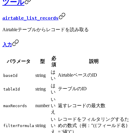
ツール
airtable_list_records
Airtableテーブルからレコードを読み取る
入力
必
パラメータ
型
説明
須
は
AirtableベースのID
string
baseId
い
は
テーブルのID
string
tableId
い
い
number
い
返すレコードの最大数
maxRecords
え
い
レコードをフィルタリングするた
string
い
めの数式（例："({フィールド名}
filterFormula
え
= '値')"）