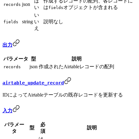
は
作成するレコードの配列、各レコードに
json
records
い
は
オブジェクトが含まれる
fields
い
string
い
説明なし
fields
え
出力
パラメータ
型
説明
json
作成されたAirtableレコードの配列
records
airtable_update_record
IDによってAirtableテーブルの既存レコードを更新する
入力
パラメー
必
型
説明
タ
須
は