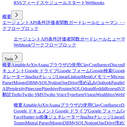
RSSフィード
スケジュール
スタート
Webhooks
概要
エージェント
API
条件
評価者
関数
ガードレール
ヒューマン・
クフローブロック
エージェント
API
条件
評価者
関数
ガードレール
ヒューマ
Webhook
ワークフローブロック
Tools
概要
Airtable
ArXiv
Asana
ブラウザの使用
Clay
Confluence
Discord
E
キュメント
Google ドライブ
Google フォーム
Google検索
Goog
ネレーター
Jina
Jira
ナレッジ
Linear
Linkup
Mem0
メモリー
Microsof
Parser
MongoDB
MySQL
Notion
OneDrive
埋め込み
Outlook
Parallel
AI
Perplexity
Pinecone
Pipedrive
PostgreSQL
Qdrant
Reddit
Resend
S3
Sa
翻訳
Trello
Twilio SMS
Twilio Voice
Typeform
Vision
Wealthbox
Webfl
概要
Airtable
ArXiv
Asana
ブラウザの使用
Clay
Confluence
Di
Google ドキュメント
Google ドライブ
Google フォーム
Go
Face
Hunter io
画像ジェネレーター
Jina
Jira
ナレッジ
Linear
L
Teams
Mistral Parser
MongoDB
MySQL
Notion
OneDrive
埋め