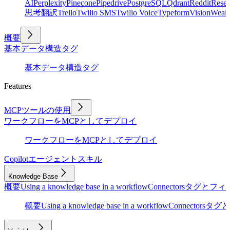
AI
Perplexity
Pinecone
Pipedrive
PostgreSQL
Qdrant
Reddit
Rese
思考
翻訳
Trello
Twilio SMS
Twilio Voice
Typeform
Vision
Wealt
概要
基本
データ構造
タグ
基本
データ構造
タグ
Features
MCPツールの使用
ワークフローをMCPとしてデプロイ
ワークフローをMCPとしてデプロイ
Copilot
エージェントスキル
Knowledge Base
概要
Using a knowledge base in a workflow
Connectors
タグとフィ
概要
Using a knowledge base in a workflow
Connectors
タグと