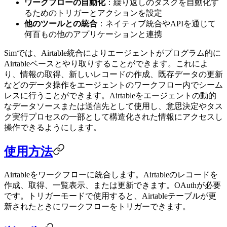
ワークフローの自動化
：繰り返しのタスクを自動化す
るためのトリガーとアクションを設定
他のツールとの統合
：ネイティブ統合やAPIを通じて
何百もの他のアプリケーションと連携
Simでは、Airtable統合によりエージェントがプログラム的に
Airtableベースとやり取りすることができます。これによ
り、情報の取得、新しいレコードの作成、既存データの更新
などのデータ操作をエージェントのワークフロー内でシーム
レスに行うことができます。Airtableをエージェントの動的
なデータソースまたは送信先として使用し、意思決定やタス
ク実行プロセスの一部として構造化された情報にアクセスし
操作できるようにします。
使用方法
Airtableをワークフローに統合します。Airtableのレコードを
作成、取得、一覧表示、または更新できます。OAuthが必要
です。トリガーモードで使用すると、Airtableテーブルが更
新されたときにワークフローをトリガーできます。