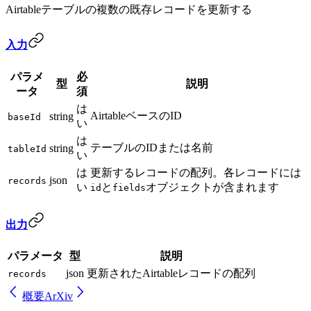
Airtableテーブルの複数の既存レコードを更新する
入力
パラメ
必
型
説明
ータ
須
は
AirtableベースのID
string
baseId
い
は
テーブルのIDまたは名前
string
tableId
い
は
更新するレコードの配列。各レコードには
json
records
い
と
オブジェクトが含まれます
id
fields
出力
パラメータ
型
説明
json
更新されたAirtableレコードの配列
records
概要
ArXiv