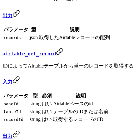
出力
パラメータ
型
説明
json
取得したAirtableレコードの配列
records
airtable_get_record
IDによってAirtableテーブルから単一のレコードを取得する
入力
パラメータ
型
必須
説明
string
はい
Airtableベースのid
baseId
string
はい
テーブルのIDまたは名前
tableId
string
はい
取得するレコードのID
recordId
出力