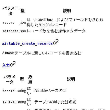
パラメー
型
説明
タ
id、createdTime、およびフィールドを含む取
json
record
得したAirtableレコード
json
レコード数を含む操作メタデータ
metadata
airtable_create_records
Airtableテーブルに新しいレコードを書き込む
入力
パラメ
必
型
説明
ータ
須
は
Airtableベースのid
string
baseId
い
は
テーブルのidまたは名前
string
tableId
い