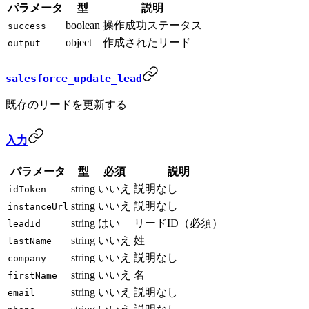
パラメータ
型
説明
boolean
操作成功ステータス
success
object
作成されたリード
output
salesforce_update_lead
既存のリードを更新する
入力
パラメータ
型
必須
説明
string
いいえ
説明なし
idToken
string
いいえ
説明なし
instanceUrl
string
はい
リードID（必須）
leadId
string
いいえ
姓
lastName
string
いいえ
説明なし
company
string
いいえ
名
firstName
string
いいえ
説明なし
email