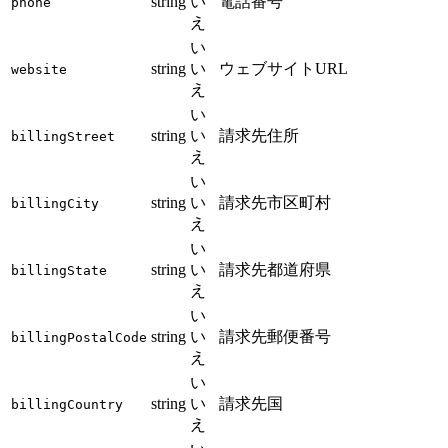
string
い
電話番号
phone
え
い
string
い
ウェブサイトURL
website
え
い
string
い
請求先住所
billingStreet
え
い
string
い
請求先市区町村
billingCity
え
い
string
い
請求先都道府県
billingState
え
い
string
い
請求先郵便番号
billingPostalCode
え
い
string
い
請求先国
billingCountry
え