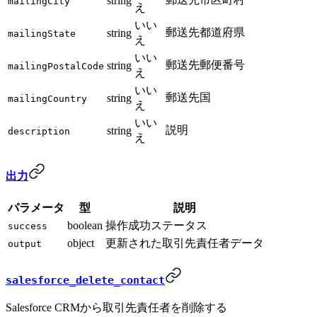
string
mailingCity
え
いい
郵送先都道府県
string
mailingState
え
いい
郵送先郵便番号
string
mailingPostalCode
え
いい
郵送先国
string
mailingCountry
え
いい
説明
string
description
え
出力
パラメータ
型
説明
boolean
操作成功ステータス
success
object
更新された取引先責任者データ
output
salesforce_delete_contact
Salesforce CRMから取引先責任者を削除する