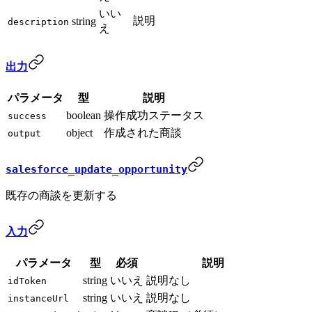
いい
説明
string
description
え
出力
パラメータ
型
説明
boolean
操作成功ステータス
success
object
作成された商談
output
salesforce_update_opportunity
既存の商談を更新する
入力
パラメータ
型
必須
説明
string
いいえ
説明なし
idToken
string
いいえ
説明なし
instanceUrl