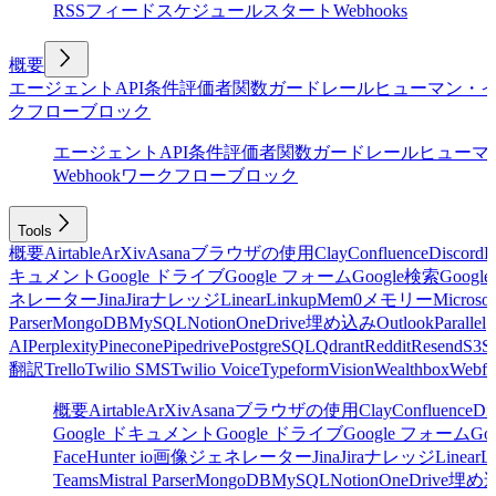
RSSフィード
スケジュール
スタート
Webhooks
概要
エージェント
API
条件
評価者
関数
ガードレール
ヒューマン・
クフローブロック
エージェント
API
条件
評価者
関数
ガードレール
ヒューマ
Webhook
ワークフローブロック
Tools
概要
Airtable
ArXiv
Asana
ブラウザの使用
Clay
Confluence
Discord
E
キュメント
Google ドライブ
Google フォーム
Google検索
Goog
ネレーター
Jina
Jira
ナレッジ
Linear
Linkup
Mem0
メモリー
Microsof
Parser
MongoDB
MySQL
Notion
OneDrive
埋め込み
Outlook
Parallel
AI
Perplexity
Pinecone
Pipedrive
PostgreSQL
Qdrant
Reddit
Resend
S3
Sa
翻訳
Trello
Twilio SMS
Twilio Voice
Typeform
Vision
Wealthbox
Webfl
概要
Airtable
ArXiv
Asana
ブラウザの使用
Clay
Confluence
Di
Google ドキュメント
Google ドライブ
Google フォーム
Go
Face
Hunter io
画像ジェネレーター
Jina
Jira
ナレッジ
Linear
L
Teams
Mistral Parser
MongoDB
MySQL
Notion
OneDrive
埋め