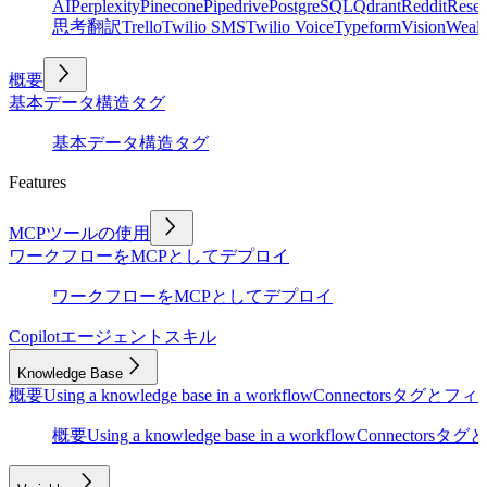
AI
Perplexity
Pinecone
Pipedrive
PostgreSQL
Qdrant
Reddit
Rese
思考
翻訳
Trello
Twilio SMS
Twilio Voice
Typeform
Vision
Wealt
概要
基本
データ構造
タグ
基本
データ構造
タグ
Features
MCPツールの使用
ワークフローをMCPとしてデプロイ
ワークフローをMCPとしてデプロイ
Copilot
エージェントスキル
Knowledge Base
概要
Using a knowledge base in a workflow
Connectors
タグとフィ
概要
Using a knowledge base in a workflow
Connectors
タグと