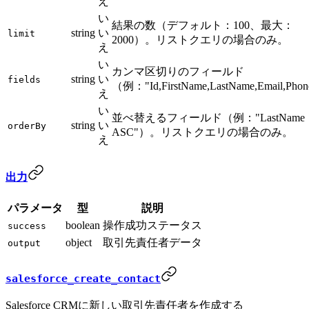
え
い
結果の数（デフォルト：100、最大：
string
い
limit
2000）。リストクエリの場合のみ。
え
い
カンマ区切りのフィールド
string
い
fields
（例："Id,FirstName,LastName,Email,Pho
え
い
並べ替えるフィールド（例："LastName
string
い
orderBy
ASC"）。リストクエリの場合のみ。
え
出力
パラメータ
型
説明
boolean
操作成功ステータス
success
object
取引先責任者データ
output
salesforce_create_contact
Salesforce CRMに新しい取引先責任者を作成する