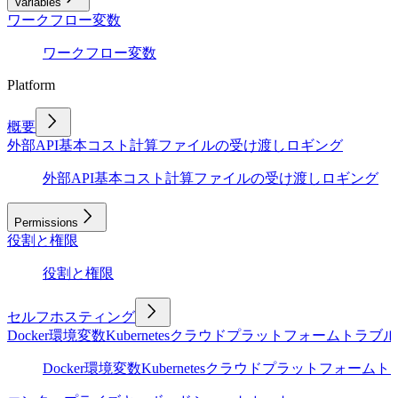
Variables
ワークフロー変数
ワークフロー変数
Platform
概要
外部API
基本
コスト計算
ファイルの受け渡し
ロギング
外部API
基本
コスト計算
ファイルの受け渡し
ロギング
Permissions
役割と権限
役割と権限
セルフホスティング
Docker
環境変数
Kubernetes
クラウドプラットフォーム
トラブル
Docker
環境変数
Kubernetes
クラウドプラットフォーム
ト