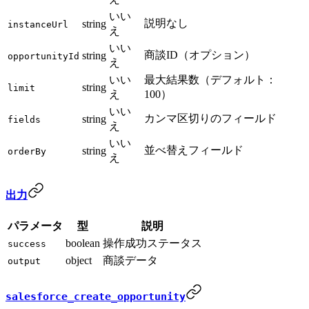
いい
説明なし
string
instanceUrl
え
いい
商談ID（オプション）
string
opportunityId
え
いい
最大結果数（デフォルト：
string
limit
え
100）
いい
カンマ区切りのフィールド
string
fields
え
いい
並べ替えフィールド
string
orderBy
え
出力
パラメータ
型
説明
boolean
操作成功ステータス
success
object
商談データ
output
salesforce_create_opportunity