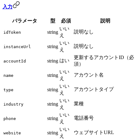
入力
パラメータ
型
必須
説明
いい
説明なし
string
idToken
え
いい
説明なし
string
instanceUrl
え
更新するアカウントID（必
はい
string
accountId
須）
いい
アカウント名
string
name
え
いい
アカウントタイプ
string
type
え
いい
業種
string
industry
え
いい
電話番号
string
phone
え
いい
ウェブサイトURL
string
website
え