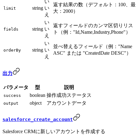
い
返す結果の数（デフォルト：100、最
string
い
limit
大：2000）
え
い
返すフィールドのカンマ区切りリス
string
い
fields
ト（例："Id,Name,Industry,Phone"）
え
い
並べ替えるフィールド（例："Name
string
い
orderBy
ASC" または "CreatedDate DESC"）
え
出力
パラメータ
型
説明
boolean
操作成功ステータス
success
object
アカウントデータ
output
salesforce_create_account
Salesforce CRMに新しいアカウントを作成する