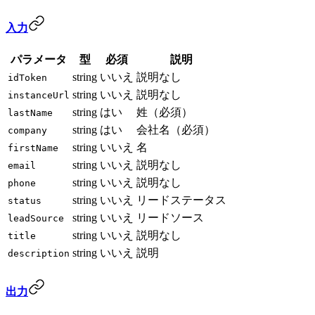
入力
パラメータ
型
必須
説明
string
いいえ
説明なし
idToken
string
いいえ
説明なし
instanceUrl
string
はい
姓（必須）
lastName
string
はい
会社名（必須）
company
string
いいえ
名
firstName
string
いいえ
説明なし
email
string
いいえ
説明なし
phone
string
いいえ
リードステータス
status
string
いいえ
リードソース
leadSource
string
いいえ
説明なし
title
string
いいえ
説明
description
出力