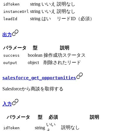
string
いいえ
説明なし
idToken
string
いいえ
説明なし
instanceUrl
string
はい
リードID（必須）
leadId
出力
パラメータ
型
説明
boolean
操作成功ステータス
success
object
削除されたリード
output
salesforce_get_opportunities
Salesforceから商談を取得する
入力
パラメータ
型
必須
説明
いい
説明なし
string
idToken
え