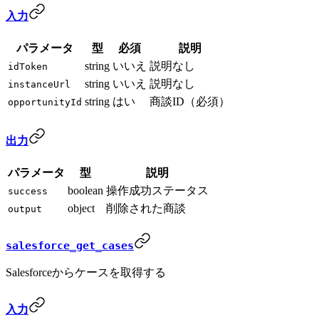
入力
パラメータ
型
必須
説明
string
いいえ
説明なし
idToken
string
いいえ
説明なし
instanceUrl
string
はい
商談ID（必須）
opportunityId
出力
パラメータ
型
説明
boolean
操作成功ステータス
success
object
削除された商談
output
salesforce_get_cases
Salesforceからケースを取得する
入力