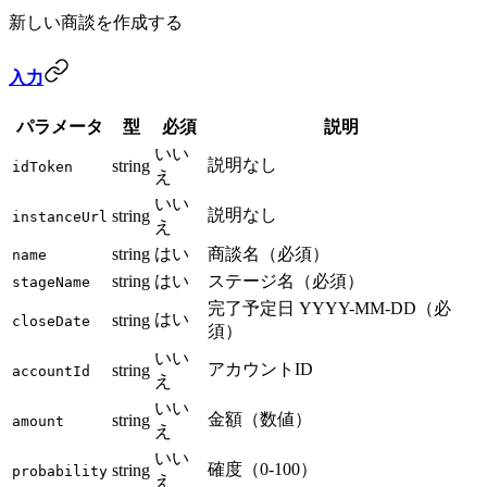
新しい商談を作成する
入力
パラメータ
型
必須
説明
いい
説明なし
string
idToken
え
いい
説明なし
string
instanceUrl
え
string
はい
商談名（必須）
name
string
はい
ステージ名（必須）
stageName
完了予定日 YYYY-MM-DD（必
はい
string
closeDate
須）
いい
アカウントID
string
accountId
え
いい
金額（数値）
string
amount
え
いい
確度（0-100）
string
probability
え