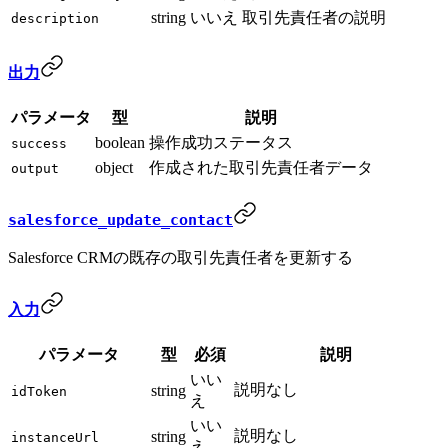
string
いいえ
取引先責任者の説明
description
出力
パラメータ
型
説明
boolean
操作成功ステータス
success
object
作成された取引先責任者データ
output
salesforce_update_contact
Salesforce CRMの既存の取引先責任者を更新する
入力
パラメータ
型
必須
説明
いい
説明なし
string
idToken
え
いい
説明なし
string
instanceUrl
え