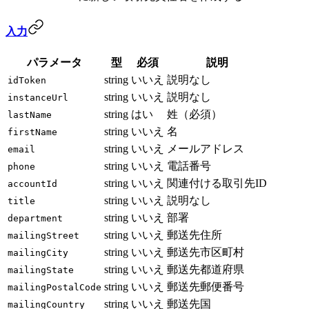
入力
パラメータ
型
必須
説明
string
いいえ
説明なし
idToken
string
いいえ
説明なし
instanceUrl
string
はい
姓（必須）
lastName
string
いいえ
名
firstName
string
いいえ
メールアドレス
email
string
いいえ
電話番号
phone
string
いいえ
関連付ける取引先ID
accountId
string
いいえ
説明なし
title
string
いいえ
部署
department
string
いいえ
郵送先住所
mailingStreet
string
いいえ
郵送先市区町村
mailingCity
string
いいえ
郵送先都道府県
mailingState
string
いいえ
郵送先郵便番号
mailingPostalCode
string
いいえ
郵送先国
mailingCountry