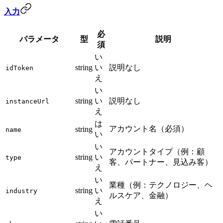
入力
必
パラメータ
型
説明
須
い
string
い
説明なし
idToken
え
い
string
い
説明なし
instanceUrl
え
は
アカウント名（必須）
string
name
い
い
アカウントタイプ（例：顧
string
い
type
客、パートナー、見込み客）
え
い
業種（例：テクノロジー、ヘ
string
い
industry
ルスケア、金融）
え
い