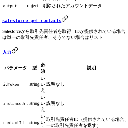
object
削除されたアカウントデータ
output
salesforce_get_contacts
Salesforceから取引先責任者を取得 - IDが提供されている場合
は単一の取引先責任者、そうでない場合はリスト
入力
必
パラメータ
型
説明
須
い
string
い
説明なし
idToken
え
い
string
い
説明なし
instanceUrl
え
い
取引先責任者ID（提供されている場合
string
い
contactId
一の取引先責任者を返す）