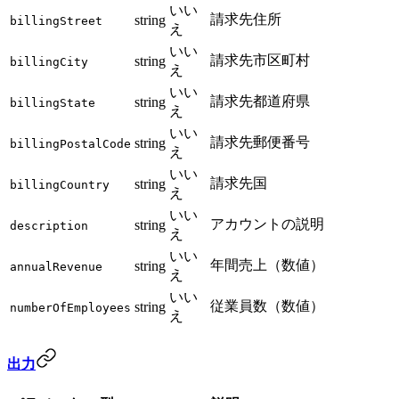
いい
請求先住所
string
billingStreet
え
いい
請求先市区町村
string
billingCity
え
いい
請求先都道府県
string
billingState
え
いい
請求先郵便番号
string
billingPostalCode
え
いい
請求先国
string
billingCountry
え
いい
アカウントの説明
string
description
え
いい
年間売上（数値）
string
annualRevenue
え
いい
従業員数（数値）
string
numberOfEmployees
え
出力