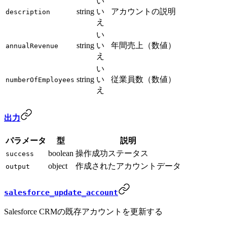
い
string
い
アカウントの説明
description
え
い
string
い
年間売上（数値）
annualRevenue
え
い
string
い
従業員数（数値）
numberOfEmployees
え
出力
パラメータ
型
説明
boolean
操作成功ステータス
success
object
作成されたアカウントデータ
output
salesforce_update_account
Salesforce CRMの既存アカウントを更新する