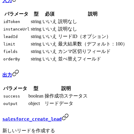
入力
パラメータ
型
必須
説明
string
いいえ
説明なし
idToken
string
いいえ
説明なし
instanceUrl
string
いいえ
リードID（オプション）
leadId
string
いいえ
最大結果数（デフォルト：100）
limit
string
いいえ
カンマ区切りフィールド
fields
string
いいえ
並べ替えフィールド
orderBy
出力
パラメータ
型
説明
boolean
操作成功ステータス
success
object
リードデータ
output
salesforce_create_lead
新しいリードを作成する