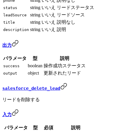
string
いいえ
説明なし
phone
string
いいえ
リードステータス
status
string
いいえ
リードソース
leadSource
string
いいえ
説明なし
title
string
いいえ
説明
description
出力
パラメータ
型
説明
boolean
操作成功ステータス
success
object
更新されたリード
output
salesforce_delete_lead
リードを削除する
入力
パラメータ
型
必須
説明