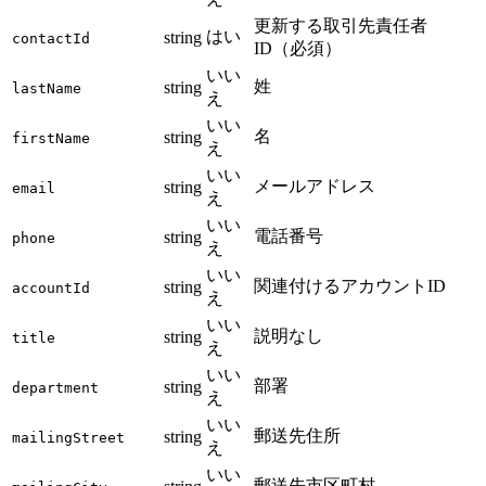
更新する取引先責任者
はい
string
contactId
ID（必須）
いい
姓
string
lastName
え
いい
名
string
firstName
え
いい
メールアドレス
string
email
え
いい
電話番号
string
phone
え
いい
関連付けるアカウントID
string
accountId
え
いい
説明なし
string
title
え
いい
部署
string
department
え
いい
郵送先住所
string
mailingStreet
え
いい
郵送先市区町村