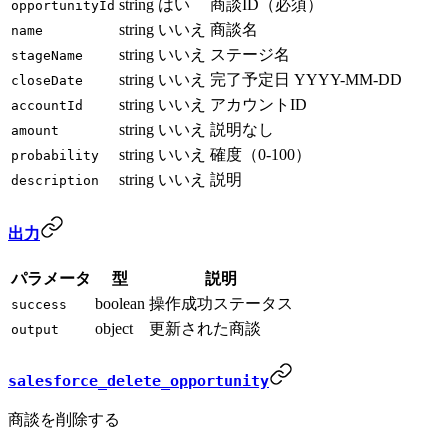
string
はい
商談ID（必須）
opportunityId
string
いいえ
商談名
name
string
いいえ
ステージ名
stageName
string
いいえ
完了予定日 YYYY-MM-DD
closeDate
string
いいえ
アカウントID
accountId
string
いいえ
説明なし
amount
string
いいえ
確度（0-100）
probability
string
いいえ
説明
description
出力
パラメータ
型
説明
boolean
操作成功ステータス
success
object
更新された商談
output
salesforce_delete_opportunity
商談を削除する