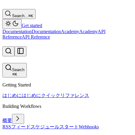
Search…
⌘
K
Get started
Documentation
Documentation
Academy
Academy
API
Reference
API Reference
Search
⌘
K
Getting Started
はじめに
はじめに
クイックリファレンス
Building Workflows
概要
RSSフィード
スケジュール
スタート
Webhooks