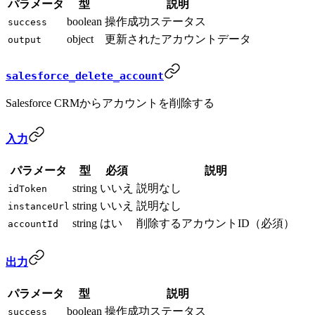
パラメータ
型
説明
boolean
操作成功ステータス
success
object
更新されたアカウントデータ
output
salesforce_delete_account
Salesforce CRMからアカウントを削除する
入力
パラメータ
型
必須
説明
string
いいえ
説明なし
idToken
string
いいえ
説明なし
instanceUrl
string
はい
削除するアカウントID（必須）
accountId
出力
パラメータ
型
説明
boolean
操作成功ステータス
success