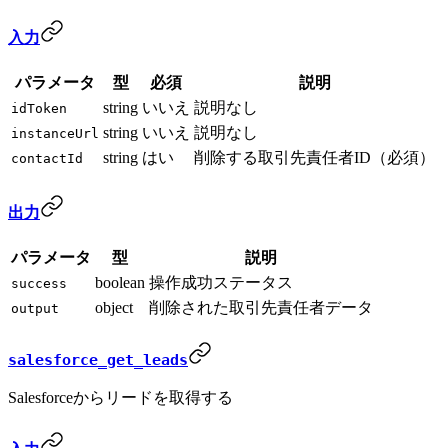
入力
パラメータ
型
必須
説明
string
いいえ
説明なし
idToken
string
いいえ
説明なし
instanceUrl
string
はい
削除する取引先責任者ID（必須）
contactId
出力
パラメータ
型
説明
boolean
操作成功ステータス
success
object
削除された取引先責任者データ
output
salesforce_get_leads
Salesforceからリードを取得する