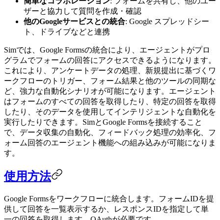
簡単なコラボレーション
: フォームを共有し、他のユー
ザーと協力して質問を作成・確認
他のGoogleサービスとの統合
: Google スプレッドシー
ト、ドライブなどと連携
Simでは、Google Formsの統合により、エージェントがプロ
グラムでフォームの回答にアクセスできるようになります。
これにより、アンケートデータの処理、新規提出に基づくワ
ークフローのトリガー、フォーム結果と他のツールの同期な
ど、強力な自動化シナリオが可能になります。エージェント
はフォームのすべての回答を取得したり、特定の回答を取得
したり、そのデータを使用してインテリジェントな自動化を
実行したりできます。SimとGoogle Formsを接続すること
で、データ収集の自動化、フィードバック処理の効率化、フ
ォーム回答のエージェント機能への組み込みが可能になりま
す。
使用方法
Google Formsをワークフローに統合します。フォームIDを提
供して回答を一覧表示するか、レスポンスIDを指定して単
一の回答を取得します。OAuthが必要です。