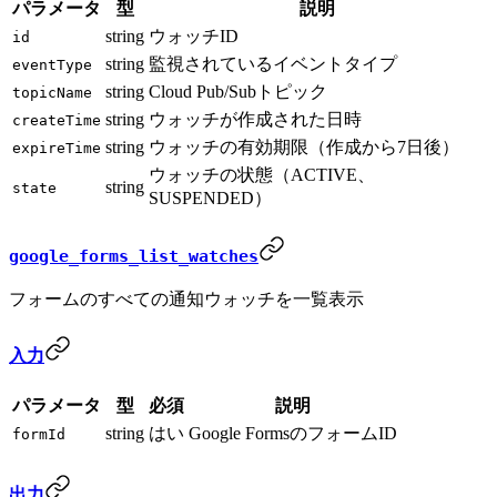
パラメータ
型
説明
string
ウォッチID
id
string
監視されているイベントタイプ
eventType
string
Cloud Pub/Subトピック
topicName
string
ウォッチが作成された日時
createTime
string
ウォッチの有効期限（作成から7日後）
expireTime
ウォッチの状態（ACTIVE、
string
state
SUSPENDED）
google_forms_list_watches
フォームのすべての通知ウォッチを一覧表示
入力
パラメータ
型
必須
説明
string
はい
Google FormsのフォームID
formId
出力