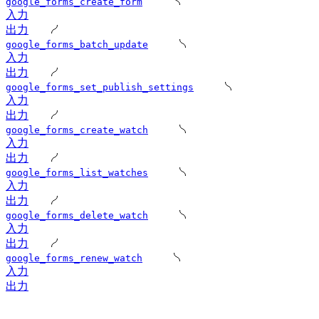
google_forms_create_form
入力
出力
google_forms_batch_update
入力
出力
google_forms_set_publish_settings
入力
出力
google_forms_create_watch
入力
出力
google_forms_list_watches
入力
出力
google_forms_delete_watch
入力
出力
google_forms_renew_watch
入力
出力