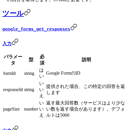
ツール
google_forms_get_responses
入力
パラメー
必
型
説明
タ
須
は
Google FormのID
formId
string
い
い
提供された場合、この特定の回答を返
responseId
string
い
します
え
い
返す最大回答数（サービスはより少な
pageSize
number
い
い数を返す場合があります）。デフォ
え
ルトは5000