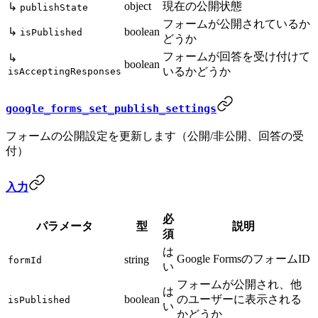
object
現在の公開状態
↳
publishState
フォームが公開されているか
↳
boolean
isPublished
どうか
フォームが回答を受け付けて
↳
boolean
いるかどうか
isAcceptingResponses
google_forms_set_publish_settings
フォームの公開設定を更新します（公開/非公開、回答の受
付）
入力
必
パラメータ
型
説明
須
は
Google FormsのフォームID
string
formId
い
フォームが公開され、他
は
boolean
のユーザーに表示される
isPublished
い
かどうか