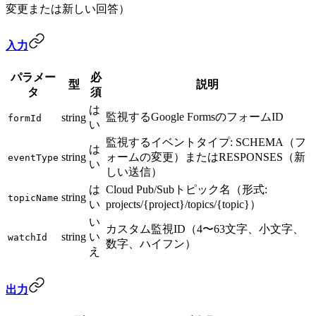
変更または新しい回答）
入力
パラメー
必
型
説明
タ
須
は
監視するGoogle FormsのフォームID
string
formId
い
監視するイベントタイプ: SCHEMA（フ
は
string
ォームの変更）またはRESPONSES（新
eventType
い
しい送信）
は
Cloud Pub/Subトピック名（形式:
string
topicName
い
projects/{project}/topics/{topic}）
い
カスタム監視ID（4〜63文字、小文字、
string
い
watchId
数字、ハイフン）
え
出力