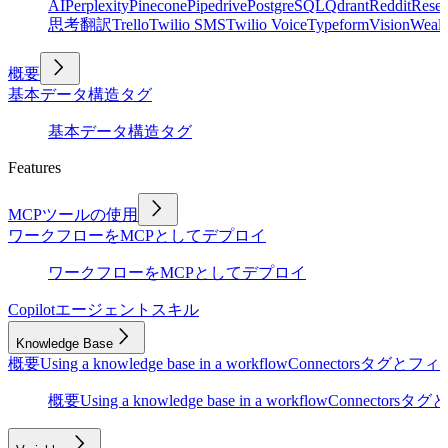
AI
Perplexity
Pinecone
Pipedrive
PostgreSQL
Qdrant
Reddit
Rese
思考
翻訳
Trello
Twilio SMS
Twilio Voice
Typeform
Vision
Wealt
概要
基本
データ構造
タグ
基本
データ構造
タグ
Features
MCPツールの使用
ワークフローをMCPとしてデプロイ
ワークフローをMCPとしてデプロイ
Copilot
エージェントスキル
Knowledge Base
概要
Using a knowledge base in a workflow
Connectors
タグとフィ
概要
Using a knowledge base in a workflow
Connectors
タグと