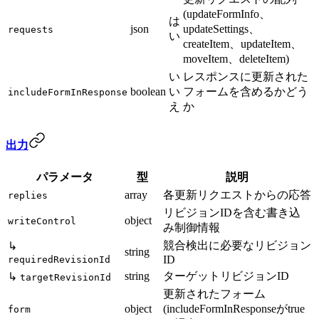
(updateFormInfo、
は
json
updateSettings、
requests
い
createItem、updateItem、
moveItem、deleteItem)
い
レスポンスに更新された
boolean
い
フォームを含めるかどう
includeFormInResponse
え
か
出力
パラメータ
型
説明
array
各更新リクエストからの応答
replies
リビジョンIDを含む書き込
object
writeControl
み制御情報
競合検出に必要なリビジョン
↳
string
ID
requiredRevisionId
string
ターゲットリビジョンID
↳
targetRevisionId
更新されたフォーム
object
(includeFormInResponseがtrue
form