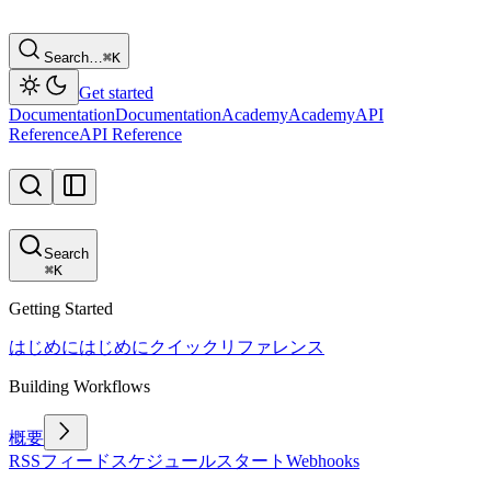
Search…
⌘
K
Get started
Documentation
Documentation
Academy
Academy
API
Reference
API Reference
Search
⌘
K
Getting Started
はじめに
はじめに
クイックリファレンス
Building Workflows
概要
RSSフィード
スケジュール
スタート
Webhooks