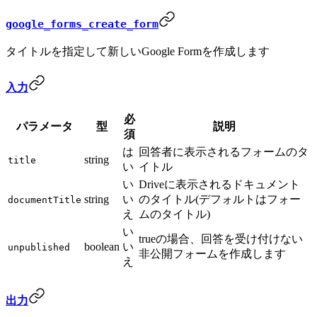
google_forms_create_form
タイトルを指定して新しいGoogle Formを作成します
入力
必
パラメータ
型
説明
須
は
回答者に表示されるフォームのタ
string
title
い
イトル
い
Driveに表示されるドキュメント
string
い
のタイトル(デフォルトはフォー
documentTitle
え
ムのタイトル)
い
trueの場合、回答を受け付けない
boolean
い
unpublished
非公開フォームを作成します
え
出力