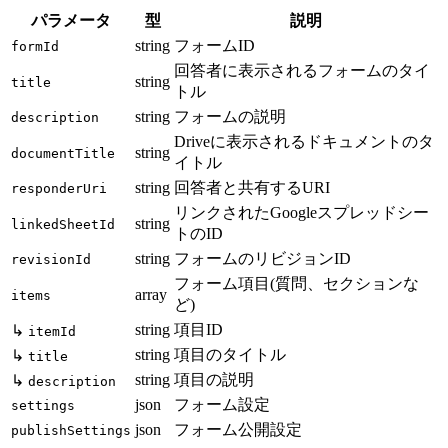
パラメータ
型
説明
string
フォームID
formId
回答者に表示されるフォームのタイ
string
title
トル
string
フォームの説明
description
Driveに表示されるドキュメントのタ
string
documentTitle
イトル
string
回答者と共有するURI
responderUri
リンクされたGoogleスプレッドシー
string
linkedSheetId
トのID
string
フォームのリビジョンID
revisionId
フォーム項目(質問、セクションな
array
items
ど)
string
項目ID
↳
itemId
string
項目のタイトル
↳
title
string
項目の説明
↳
description
json
フォーム設定
settings
json
フォーム公開設定
publishSettings