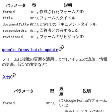
パラメータ
型
説明
string
作成されたフォームのID
formId
string
フォームのタイトル
title
string
Driveでのドキュメントタイトル
documentTitle
string
回答者と共有するURI
responderUri
string
フォームのリビジョンID
revisionId
google_forms_batch_update
フォームに複数の更新を適用します(アイテムの追加、情報
の更新、設定の変更など)
入力
必
パラメータ
型
説明
須
は
Google Formsのフォーム
string
formId
い
ID
更新リクエストの配列