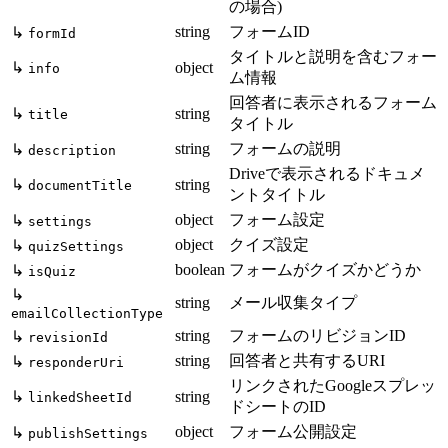
の場合)
string
フォームID
↳
formId
タイトルと説明を含むフォー
↳
object
info
ム情報
回答者に表示されるフォーム
↳
string
title
タイトル
string
フォームの説明
↳
description
Driveで表示されるドキュメ
↳
string
documentTitle
ントタイトル
object
フォーム設定
↳
settings
object
クイズ設定
↳
quizSettings
boolean
フォームがクイズかどうか
↳
isQuiz
↳
string
メール収集タイプ
emailCollectionType
string
フォームのリビジョンID
↳
revisionId
string
回答者と共有するURI
↳
responderUri
リンクされたGoogleスプレッ
↳
string
linkedSheetId
ドシートのID
object
フォーム公開設定
↳
publishSettings