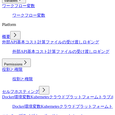
Variables
ワークフロー変数
ワークフロー変数
Platform
概要
外部API
基本
コスト計算
ファイルの受け渡し
ロギング
外部API
基本
コスト計算
ファイルの受け渡し
ロギング
Permissions
役割と権限
役割と権限
セルフホスティング
Docker
環境変数
Kubernetes
クラウドプラットフォーム
トラブル
Docker
環境変数
Kubernetes
クラウドプラットフォーム
ト