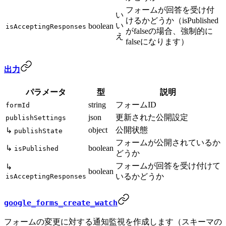
フォームが回答を受け付
い
けるかどうか（isPublished
い
boolean
isAcceptingResponses
がfalseの場合、強制的に
え
falseになります）
出力
パラメータ
型
説明
string
フォームID
formId
json
更新された公開設定
publishSettings
object
公開状態
↳
publishState
フォームが公開されているか
↳
boolean
isPublished
どうか
フォームが回答を受け付けて
↳
boolean
いるかどうか
isAcceptingResponses
google_forms_create_watch
フォームの変更に対する通知監視を作成します（スキーマの