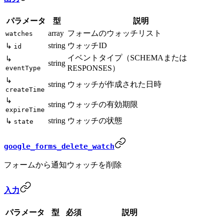
パラメータ
型
説明
array
フォームのウォッチリスト
watches
string
ウォッチID
↳
id
イベントタイプ（SCHEMAまたは
↳
string
RESPONSES）
eventType
↳
string
ウォッチが作成された日時
createTime
↳
string
ウォッチの有効期限
expireTime
string
ウォッチの状態
↳
state
google_forms_delete_watch
フォームから通知ウォッチを削除
入力
パラメータ
型
必須
説明