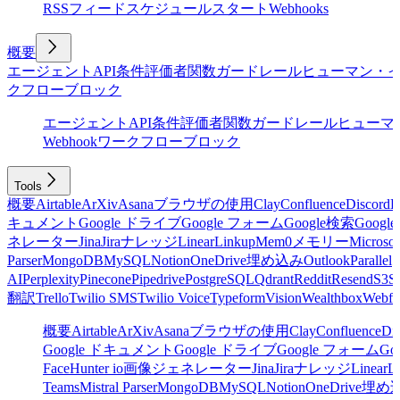
RSSフィード
スケジュール
スタート
Webhooks
概要
エージェント
API
条件
評価者
関数
ガードレール
ヒューマン・
クフローブロック
エージェント
API
条件
評価者
関数
ガードレール
ヒューマ
Webhook
ワークフローブロック
Tools
概要
Airtable
ArXiv
Asana
ブラウザの使用
Clay
Confluence
Discord
E
キュメント
Google ドライブ
Google フォーム
Google検索
Goog
ネレーター
Jina
Jira
ナレッジ
Linear
Linkup
Mem0
メモリー
Microsof
Parser
MongoDB
MySQL
Notion
OneDrive
埋め込み
Outlook
Parallel
AI
Perplexity
Pinecone
Pipedrive
PostgreSQL
Qdrant
Reddit
Resend
S3
Sa
翻訳
Trello
Twilio SMS
Twilio Voice
Typeform
Vision
Wealthbox
Webfl
概要
Airtable
ArXiv
Asana
ブラウザの使用
Clay
Confluence
Di
Google ドキュメント
Google ドライブ
Google フォーム
Go
Face
Hunter io
画像ジェネレーター
Jina
Jira
ナレッジ
Linear
L
Teams
Mistral Parser
MongoDB
MySQL
Notion
OneDrive
埋め