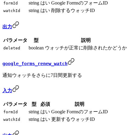
string
はい
Google FormsのフォームID
formId
string
はい
削除するウォッチID
watchId
出力
パラメータ
型
説明
boolean
ウォッチが正常に削除されたかどうか
deleted
google_forms_renew_watch
通知ウォッチをさらに7日間更新する
入力
パラメータ
型
必須
説明
string
はい
Google FormsのフォームID
formId
string
はい
更新するウォッチID
watchId