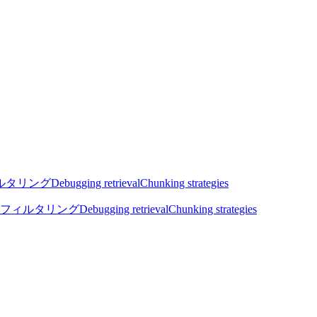
ルタリング
Debugging retrieval
Chunking strategies
フィルタリング
Debugging retrieval
Chunking strategies