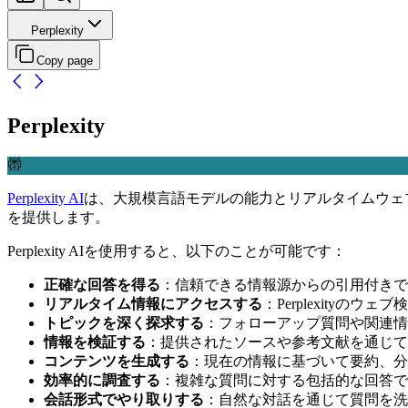
Perplexity
Copy page
Perplexity
Perplexity AI
は、大規模言語モデルの能力とリアルタイムウェ
を提供します。
Perplexity AIを使用すると、以下のことが可能です：
正確な回答を得る
：信頼できる情報源からの引用付きで
リアルタイム情報にアクセスする
：Perplexityの
トピックを深く探求する
：フォローアップ質問や関連情
情報を検証する
：提供されたソースや参考文献を通じて
コンテンツを生成する
：現在の情報に基づいて要約、分
効率的に調査する
：複雑な質問に対する包括的な回答で
会話形式でやり取りする
：自然な対話を通じて質問を洗