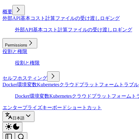
概要
外部API
基本
コスト計算
ファイルの受け渡し
ロギング
外部API
基本
コスト計算
ファイルの受け渡し
ロギング
Permissions
役割と権限
役割と権限
セルフホスティング
Docker
環境変数
Kubernetes
クラウドプラットフォーム
トラブル
Docker
環境変数
Kubernetes
クラウドプラットフォーム
ト
エンタープライズ
キーボードショートカット
日本語