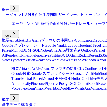
概要
エージェント
API
条件
評価者
関数
ガードレール
ヒューマン・
エージェント
API
条件
評価者
関数
ガードレール
ヒューマ
Tools
概要
Airtable
ArXiv
Asana
ブラウザの使用
Clay
Confluence
Discord
E
Google スプレッドシート
Google Vault
HubSpot
Hugging Face
Hunt
Parser
MongoDB
MySQL
Notion
OneDrive
埋め込み
Outlook
Parallel
AI
Perplexity
Pinecone
Pipedrive
PostgreSQL
Qdrant
Reddit
Resend
S3
Sa
Voice
Typeform
Vision
Wealthbox
Webflow
WhatsApp
Wikipedia
X
You
概要
Airtable
ArXiv
Asana
ブラウザの使用
Clay
Confluence
Di
Google検索
Google スプレッドシート
Google Vault
HubSpot
Teams
Mistral Parser
MongoDB
MySQL
Notion
OneDrive
埋め
AI
Perplexity
Pinecone
Pipedrive
PostgreSQL
Qdrant
Reddit
Rese
Voice
Typeform
Vision
Wealthbox
Webflow
WhatsApp
Wikipedia
概要
基本
データ構造
タグ