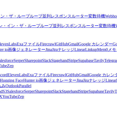
イン・ザ・ループ
ループ
並列
レスポンス
ルーター
変数
待機
Webho
ン・イン・ザ・ループ
ループ
並列
レスポンス
ルーター
変数
待機
levenLabs
Exa
ファイル
Firecrawl
GitHub
Gmail
Google カレンダー
G
er io
画像ジェネレーター
Jina
Jira
ナレッジ
Linear
Linkup
Mem0
メモ
lesforce
Serper
Sharepoint
Slack
Stagehand
Stripe
Supabase
Tavily
Telegr
Tube
Zep
scord
ElevenLabs
Exa
ファイル
Firecrawl
GitHub
Gmail
Google カレ
Hugging Face
Hunter io
画像ジェネレーター
Jina
Jira
ナレッジ
Linear
込み
Outlook
Parallel
nd
S3
Salesforce
Serper
Sharepoint
Slack
Stagehand
Stripe
Supabase
Tavily
T
X
YouTube
Zep