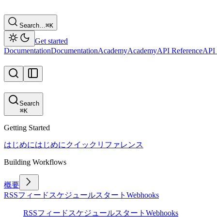
Search…
⌘
K
Get started
Documentation
Documentation
Academy
Academy
API Reference
API 
Search
⌘
K
Getting Started
はじめに
はじめに
クイックリファレンス
Building Workflows
概要
RSSフィード
スケジュール
スタート
Webhooks
RSSフィード
スケジュール
スタート
Webhooks