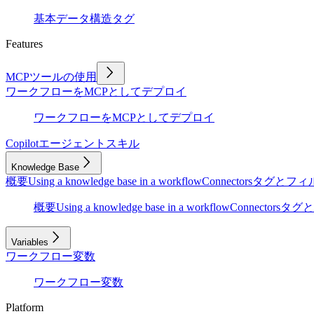
基本
データ構造
タグ
Features
MCPツールの使用
ワークフローをMCPとしてデプロイ
ワークフローをMCPとしてデプロイ
Copilot
エージェントスキル
Knowledge Base
概要
Using a knowledge base in a workflow
Connectors
タグとフィ
概要
Using a knowledge base in a workflow
Connectors
タグと
Variables
ワークフロー変数
ワークフロー変数
Platform