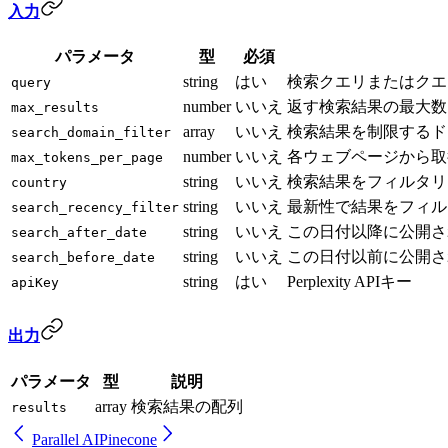
入力
パラメータ
型
必須
string
はい
検索クエリまたはクエ
query
number
いいえ
返す検索結果の最大数（
max_results
array
いいえ
検索結果を制限するドメ
search_domain_filter
number
いいえ
各ウェブページから取
max_tokens_per_page
string
いいえ
検索結果をフィルタリ
country
string
いいえ
最新性で結果をフィルタリン
search_recency_filter
string
いいえ
この日付以降に公開され
search_after_date
string
いいえ
この日付以前に公開され
search_before_date
string
はい
Perplexity APIキー
apiKey
出力
パラメータ
型
説明
array
検索結果の配列
results
Parallel AI
Pinecone