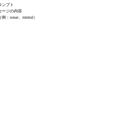
ロンプト
セージの内容
nar、mistral）