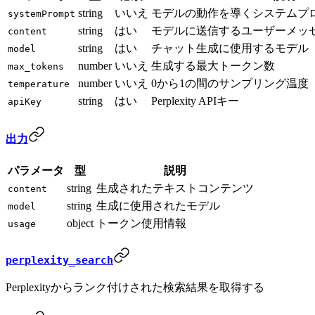
string
いいえ
モデルの動作を導くシステムプ
systemPrompt
string
はい
モデルに送信するユーザーメッ
content
string
はい
チャット生成に使用するモデル（例：so
model
number
いいえ
生成する最大トークン数
max_tokens
number
いいえ
0から1の間のサンプリング温度
temperature
string
はい
Perplexity APIキー
apiKey
出力
パラメータ
型
説明
string
生成されたテキストコンテンツ
content
string
生成に使用されたモデル
model
object
トークン使用情報
usage
perplexity_search
Perplexityからランク付けされた検索結果を取得する