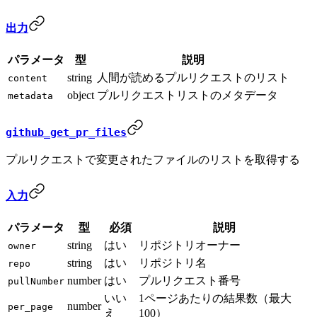
出力
パラメータ
型
説明
string
人間が読めるプルリクエストのリスト
content
object
プルリクエストリストのメタデータ
metadata
github_get_pr_files
プルリクエストで変更されたファイルのリストを取得する
入力
パラメータ
型
必須
説明
string
はい
リポジトリオーナー
owner
string
はい
リポジトリ名
repo
number
はい
プルリクエスト番号
pullNumber
いい
1ページあたりの結果数（最大
number
per_page
え
100）