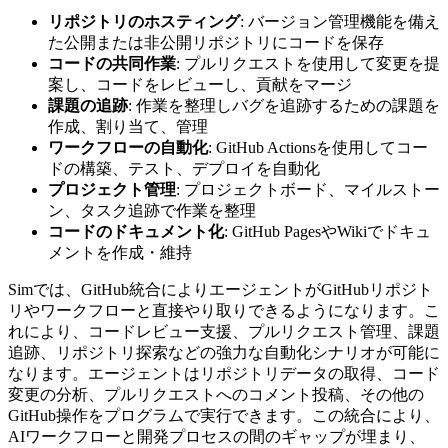
リポジトリのホスティング
: バージョン管理機能を備え
た公開または非公開リポジトリにコードを保存
コードの共同作業
: プルリクエストを使用して変更を提
案し、コードをレビューし、貢献をマージ
課題の追跡
: 作業を整理しバグを追跡するための課題を
作成、割り当て、管理
ワークフローの自動化
: GitHub Actionsを使用してコー
ドの構築、テスト、デプロイを自動化
プロジェクト管理
: プロジェクトボード、マイルストー
ン、タスク追跡で作業を整理
コードのドキュメント化
: GitHub PagesやWikiでドキュ
メントを作成・維持
Simでは、GitHub統合によりエージェントがGitHubリポジト
リやワークフローと直接やり取りできるようになります。こ
れにより、コードレビュー支援、プルリクエスト管理、課題
追跡、リポジトリ探索などの強力な自動化シナリオが可能に
なります。エージェントはリポジトリデータの取得、コード
変更の分析、プルリクエストへのコメント投稿、その他の
GitHub操作をプログラムで実行できます。この統合により、
AIワークフローと開発プロセスの間のギャップが埋まり、