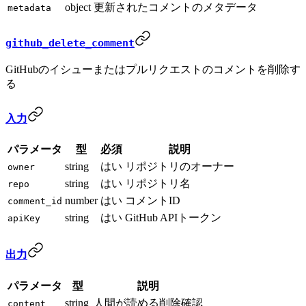
object
更新されたコメントのメタデータ
metadata
github_delete_comment
GitHubのイシューまたはプルリクエストのコメントを削除す
る
入力
パラメータ
型
必須
説明
string
はい
リポジトリのオーナー
owner
string
はい
リポジトリ名
repo
number
はい
コメントID
comment_id
string
はい
GitHub APIトークン
apiKey
出力
パラメータ
型
説明
string
人間が読める削除確認
content