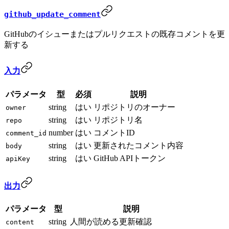
github_update_comment
GitHubのイシューまたはプルリクエストの既存コメントを更
新する
入力
パラメータ
型
必須
説明
string
はい
リポジトリのオーナー
owner
string
はい
リポジトリ名
repo
number
はい
コメントID
comment_id
string
はい
更新されたコメント内容
body
string
はい
GitHub APIトークン
apiKey
出力
パラメータ
型
説明
string
人間が読める更新確認
content