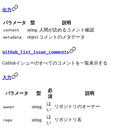
出力
パラメータ
型
説明
string
人間が読めるコメント確認
content
object
コメントのメタデータ
metadata
github_list_issue_comments
GitHubイシューのすべてのコメントを一覧表示する
入力
必
パラメータ
型
説明
須
は
リポジトリのオーナー
string
owner
い
は
リポジトリ名
string
repo
い