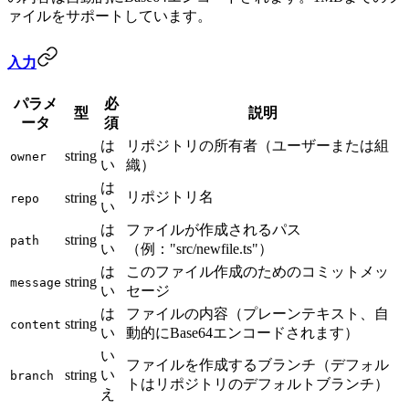
ァイルをサポートしています。
入力
パラメ
必
型
説明
ータ
須
は
リポジトリの所有者（ユーザーまたは組
string
owner
い
織）
は
リポジトリ名
string
repo
い
は
ファイルが作成されるパス
string
path
い
（例："src/newfile.ts"）
は
このファイル作成のためのコミットメッ
string
message
い
セージ
は
ファイルの内容（プレーンテキスト、自
string
content
い
動的にBase64エンコードされます）
い
ファイルを作成するブランチ（デフォル
string
い
branch
トはリポジトリのデフォルトブランチ）
え