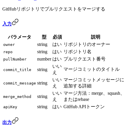
GitHubリポジトリでプルリクエストをマージする
入力
パラメータ
型
必須
説明
string
はい
リポジトリのオーナー
owner
string
はい
リポジトリ名
repo
number
はい
プルリクエスト番号
pullNumber
いい
マージコミットのタイトル
string
commit_title
え
いい
マージコミットメッセージに
string
commit_message
え
追加する詳細
いい
マージ方法：merge、squash、
string
merge_method
え
またはrebase
string
はい
GitHub APIトークン
apiKey
出力