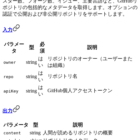
スター数、フォーク数、イシュー、主要言語など、GitHubリ
ポジトリの包括的なメタデータを取得します。オプションの
認証で公開および非公開リポジトリをサポートします。
入力
パラメー
必
型
説明
タ
須
は
リポジトリのオーナー（ユーザーまた
string
owner
い
は組織）
は
リポジトリ名
string
repo
い
は
GitHub個人アクセストークン
string
apiKey
い
出力
パラメータ
型
説明
string
人間が読めるリポジトリの概要
content