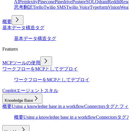
AI
Perplexity
Pinecone
Pipedrive
PostgreSQL
Qdrant
Reddit
Rese
思考
翻訳
Trello
Twilio SMS
Twilio Voice
Typeform
Vision
Wealt
概要
基本
データ構造
タグ
基本
データ構造
タグ
Features
MCPツールの使用
ワークフローをMCPとしてデプロイ
ワークフローをMCPとしてデプロイ
Copilot
エージェントスキル
Knowledge Base
概要
Using a knowledge base in a workflow
Connectors
タグとフィ
概要
Using a knowledge base in a workflow
Connectors
タグと