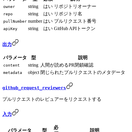
string
はい
リポジトリオーナー
owner
string
はい
リポジトリ名
repo
number
はい
プルリクエスト番号
pullNumber
string
はい
GitHub APIトークン
apiKey
出力
パラメータ
型
説明
string
人間が読めるPR閉鎖確認
content
object
閉じられたプルリクエストのメタデータ
metadata
github_request_reviewers
プルリクエストのレビュアーをリクエストする
入力
必
パラメータ
型
説明