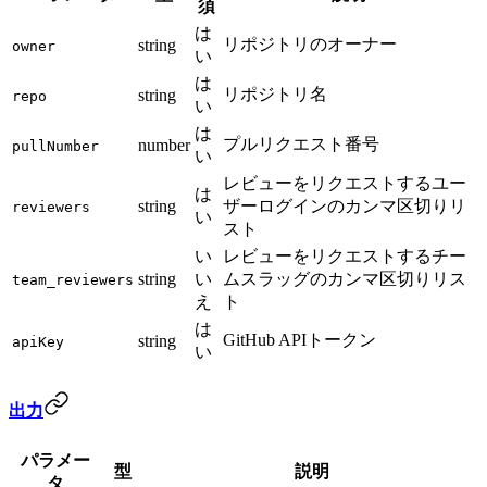
須
は
リポジトリのオーナー
string
owner
い
は
リポジトリ名
string
repo
い
は
プルリクエスト番号
number
pullNumber
い
レビューをリクエストするユー
は
string
ザーログインのカンマ区切りリ
reviewers
い
スト
い
レビューをリクエストするチー
string
い
ムスラッグのカンマ区切りリス
team_reviewers
え
ト
は
GitHub APIトークン
string
apiKey
い
出力
パラメー
型
説明
タ