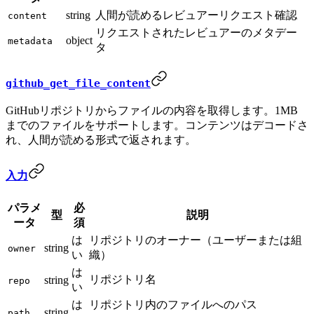
string
人間が読めるレビュアーリクエスト確認
content
リクエストされたレビュアーのメタデー
object
metadata
タ
github_get_file_content
GitHubリポジトリからファイルの内容を取得します。1MB
までのファイルをサポートします。コンテンツはデコードさ
れ、人間が読める形式で返されます。
入力
パラメ
必
型
説明
ータ
須
は
リポジトリのオーナー（ユーザーまたは組
string
owner
い
織）
は
リポジトリ名
string
repo
い
は
リポジトリ内のファイルへのパス
string
path