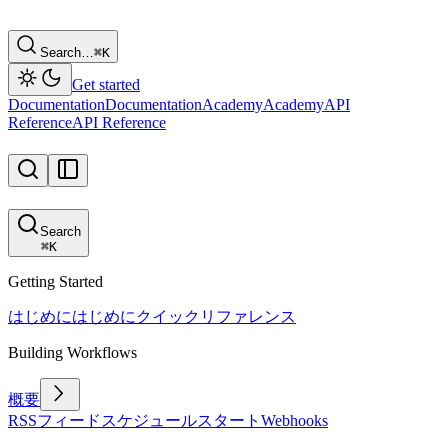
Search…
⌘
K
Get started
Documentation
Documentation
Academy
Academy
API
Reference
API Reference
Search
⌘
K
Getting Started
はじめに
はじめに
クイックリファレンス
Building Workflows
概要
RSSフィード
スケジュール
スタート
Webhooks