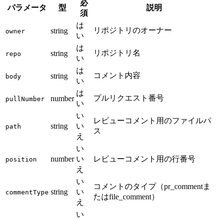
必
パラメータ
型
説明
須
は
リポジトリのオーナー
string
owner
い
は
リポジトリ名
string
repo
い
は
コメント内容
string
body
い
は
プルリクエスト番号
number
pullNumber
い
い
レビューコメント用のファイルパ
string
い
path
ス
え
い
number
い
レビューコメント用の行番号
position
え
い
コメントのタイプ（pr_commentま
string
い
commentType
たはfile_comment）
え
い