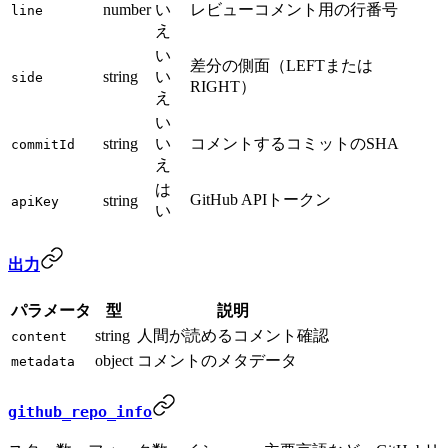
number
い
レビューコメント用の行番号
line
え
い
差分の側面（LEFTまたは
string
い
side
RIGHT）
え
い
string
い
コメントするコミットのSHA
commitId
え
は
GitHub APIトークン
string
apiKey
い
出力
パラメータ
型
説明
string
人間が読めるコメント確認
content
object
コメントのメタデータ
metadata
github_repo_info