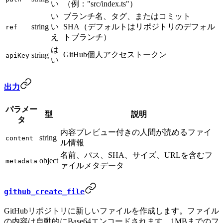
い
（例："src/index.ts"）
い
ブランチ名、タグ、またはコミット
string
い
SHA（デフォルトはリポジトリのデフォル
ref
え
トブランチ）
は
GitHub個人アクセストークン
string
apiKey
い
出力
パラメー
型
説明
タ
内容プレビュー付きの人間が読めるファイ
string
content
ル情報
名前、パス、SHA、サイズ、URLを含むフ
object
metadata
ァイルメタデータ
github_create_file
GitHubリポジトリに新しいファイルを作成します。ファイル
の内容は自動的にBase64エンコードされます。1MBまでのフ