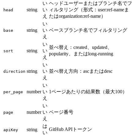
い
ヘッドユーザーまたはブランチ名でフ
string
い
ィルタリング（形式：user:ref-nameま
head
え
たはorganization:ref-name）
い
string
い
ベースブランチ名でフィルタリング
base
え
い
並べ替え：created、updated、
string
い
sort
popularity、またはlong-running
え
い
string
い
並べ替え方向：ascまたはdesc
direction
え
い
number
い
1ページあたりの結果数（最大100）
per_page
え
い
number
い
ページ番号
page
え
は
GitHub APIトークン
string
apiKey
い