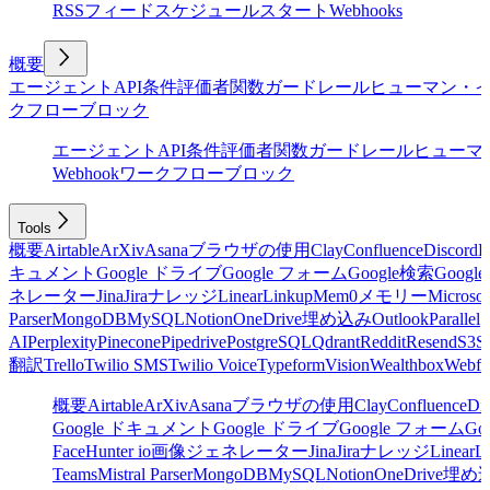
RSSフィード
スケジュール
スタート
Webhooks
概要
エージェント
API
条件
評価者
関数
ガードレール
ヒューマン・
クフローブロック
エージェント
API
条件
評価者
関数
ガードレール
ヒューマ
Webhook
ワークフローブロック
Tools
概要
Airtable
ArXiv
Asana
ブラウザの使用
Clay
Confluence
Discord
E
キュメント
Google ドライブ
Google フォーム
Google検索
Goog
ネレーター
Jina
Jira
ナレッジ
Linear
Linkup
Mem0
メモリー
Microsof
Parser
MongoDB
MySQL
Notion
OneDrive
埋め込み
Outlook
Parallel
AI
Perplexity
Pinecone
Pipedrive
PostgreSQL
Qdrant
Reddit
Resend
S3
Sa
翻訳
Trello
Twilio SMS
Twilio Voice
Typeform
Vision
Wealthbox
Webfl
概要
Airtable
ArXiv
Asana
ブラウザの使用
Clay
Confluence
Di
Google ドキュメント
Google ドライブ
Google フォーム
Go
Face
Hunter io
画像ジェネレーター
Jina
Jira
ナレッジ
Linear
L
Teams
Mistral Parser
MongoDB
MySQL
Notion
OneDrive
埋め