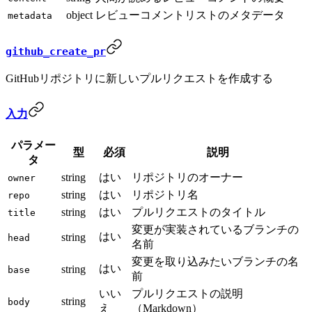
object
レビューコメントリストのメタデータ
metadata
github_create_pr
GitHubリポジトリに新しいプルリクエストを作成する
入力
パラメー
型
必須
説明
タ
string
はい
リポジトリのオーナー
owner
string
はい
リポジトリ名
repo
string
はい
プルリクエストのタイトル
title
変更が実装されているブランチの
はい
string
head
名前
変更を取り込みたいブランチの名
はい
string
base
前
いい
プルリクエストの説明
string
body
え
（Markdown）