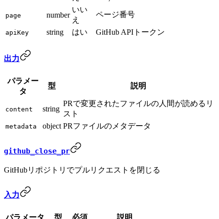
いい
ページ番号
number
page
え
string
はい
GitHub APIトークン
apiKey
出力
パラメー
型
説明
タ
PRで変更されたファイルの人間が読めるリ
string
content
スト
object
PRファイルのメタデータ
metadata
github_close_pr
GitHubリポジトリでプルリクエストを閉じる
入力
パラメータ
型
必須
説明