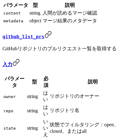
パラメータ
型
説明
string
人間が読めるマージ確認
content
object
マージ結果のメタデータ
metadata
github_list_prs
GitHubリポジトリのプルリクエスト一覧を取得する
入力
パラメー
必
型
説明
タ
須
は
リポジトリのオーナー
string
owner
い
は
リポジトリ名
string
repo
い
い
状態でフィルタリング：open、
string
い
state
closed、またはall
え