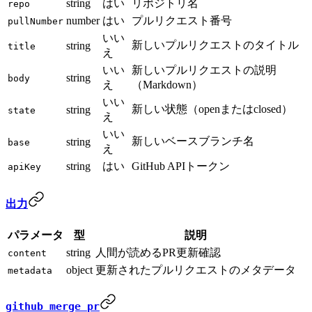
string
はい
リポジトリ名
repo
number
はい
プルリクエスト番号
pullNumber
いい
新しいプルリクエストのタイトル
string
title
え
いい
新しいプルリクエストの説明
string
body
え
（Markdown）
いい
新しい状態（openまたはclosed）
string
state
え
いい
新しいベースブランチ名
string
base
え
string
はい
GitHub APIトークン
apiKey
出力
パラメータ
型
説明
string
人間が読めるPR更新確認
content
object
更新されたプルリクエストのメタデータ
metadata
github_merge_pr