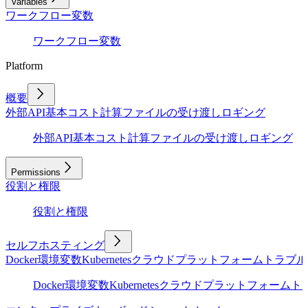
Variables
ワークフロー変数
ワークフロー変数
Platform
概要
外部API
基本
コスト計算
ファイルの受け渡し
ロギング
外部API
基本
コスト計算
ファイルの受け渡し
ロギング
Permissions
役割と権限
役割と権限
セルフホスティング
Docker
環境変数
Kubernetes
クラウドプラットフォーム
トラブル
Docker
環境変数
Kubernetes
クラウドプラットフォーム
ト