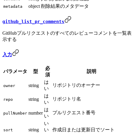
object
削除結果のメタデータ
metadata
github_list_pr_comments
GitHubプルリクエストのすべてのレビューコメントを一覧表
示する
入力
必
パラメータ
型
説明
須
は
リポジトリのオーナー
string
owner
い
は
リポジトリ名
string
repo
い
は
プルリクエスト番号
number
pullNumber
い
い
string
い
作成日または更新日でソート
sort