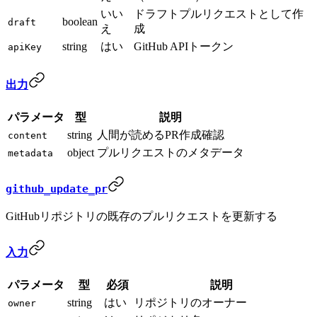
いい
ドラフトプルリクエストとして作
boolean
draft
え
成
string
はい
GitHub APIトークン
apiKey
出力
パラメータ
型
説明
string
人間が読めるPR作成確認
content
object
プルリクエストのメタデータ
metadata
github_update_pr
GitHubリポジトリの既存のプルリクエストを更新する
入力
パラメータ
型
必須
説明
string
はい
リポジトリのオーナー
owner