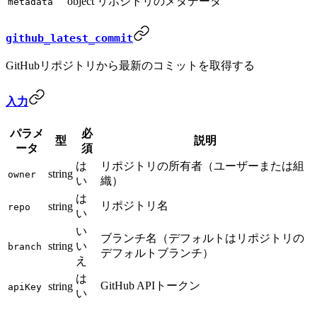
object
リポジトリのメタデータ
metadata
github_latest_commit
GitHubリポジトリから最新のコミットを取得する
入力
パラメ
必
型
説明
ータ
須
は
リポジトリの所有者（ユーザーまたは組
string
owner
い
織）
は
リポジトリ名
string
repo
い
い
ブランチ名（デフォルトはリポジトリの
string
い
branch
デフォルトブランチ）
え
は
GitHub APIトークン
string
apiKey
い