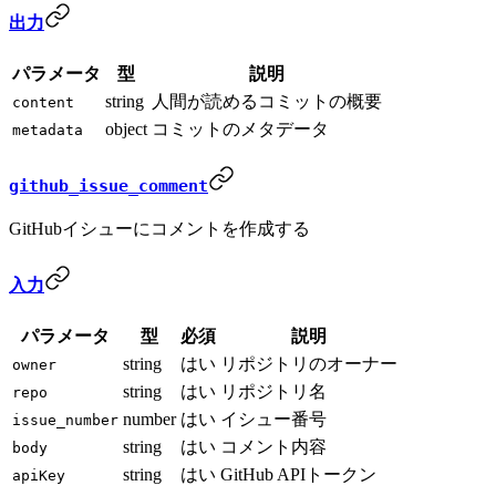
出力
パラメータ
型
説明
string
人間が読めるコミットの概要
content
object
コミットのメタデータ
metadata
github_issue_comment
GitHubイシューにコメントを作成する
入力
パラメータ
型
必須
説明
string
はい
リポジトリのオーナー
owner
string
はい
リポジトリ名
repo
number
はい
イシュー番号
issue_number
string
はい
コメント内容
body
string
はい
GitHub APIトークン
apiKey