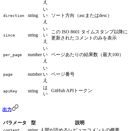
え
い
string
い
ソート方向（ascまたはdesc）
direction
え
い
この ISO 8601 タイムスタンプ以降に
string
い
since
更新されたコメントのみを表示
え
い
number
い
ページあたりの結果数（最大100）
per_page
え
い
number
い
ページ番号
page
え
は
GitHub APIトークン
string
apiKey
い
出力
パラメータ
型
説明
string
人間が読めるレビューコメントの概要
content