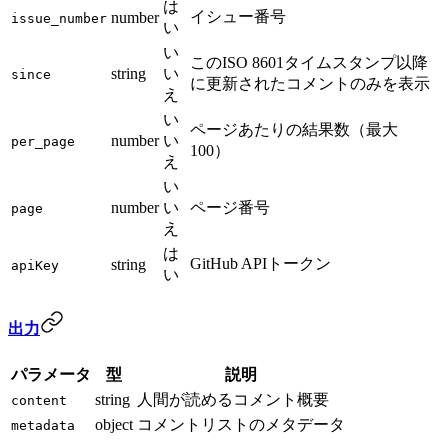
は
イシュー番号
number
issue_number
い
い
このISO 8601タイムスタンプ以降
string
い
since
に更新されたコメントのみを表示
え
い
ページあたりの結果数（最大
number
い
per_page
100）
え
い
number
い
ページ番号
page
え
は
GitHub APIトークン
string
apiKey
い
出力
パラメータ
型
説明
string
人間が読めるコメント概要
content
object
コメントリストのメタデータ
metadata