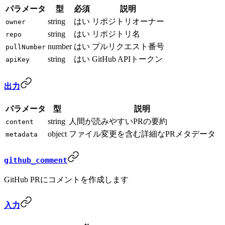
パラメータ
型
必須
説明
string
はい
リポジトリオーナー
owner
string
はい
リポジトリ名
repo
number
はい
プルリクエスト番号
pullNumber
string
はい
GitHub APIトークン
apiKey
出力
パラメータ
型
説明
string
人間が読みやすいPRの要約
content
object
ファイル変更を含む詳細なPRメタデータ
metadata
github_comment
GitHub PRにコメントを作成します
入力