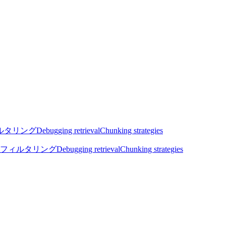
ルタリング
Debugging retrieval
Chunking strategies
フィルタリング
Debugging retrieval
Chunking strategies