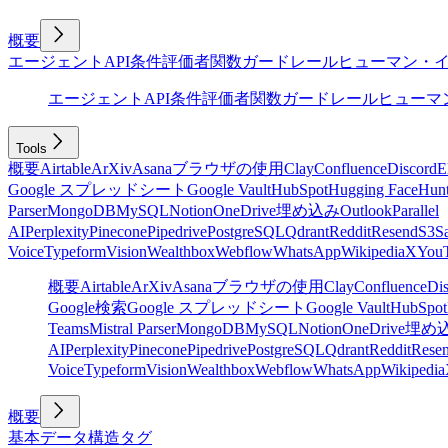
概要
エージェント
API
条件
評価者
関数
ガードレール
ヒューマン・
エージェント
API
条件
評価者
関数
ガードレール
ヒューマ
Tools
概要
Airtable
ArXiv
Asana
ブラウザの使用
Clay
Confluence
Discord
E
Google スプレッドシート
Google Vault
HubSpot
Hugging Face
Hunt
Parser
MongoDB
MySQL
Notion
OneDrive
埋め込み
Outlook
Parallel
AI
Perplexity
Pinecone
Pipedrive
PostgreSQL
Qdrant
Reddit
Resend
S3
Sa
Voice
Typeform
Vision
Wealthbox
Webflow
WhatsApp
Wikipedia
X
You
概要
Airtable
ArXiv
Asana
ブラウザの使用
Clay
Confluence
Di
Google検索
Google スプレッドシート
Google Vault
HubSpot
Teams
Mistral Parser
MongoDB
MySQL
Notion
OneDrive
埋め
AI
Perplexity
Pinecone
Pipedrive
PostgreSQL
Qdrant
Reddit
Rese
Voice
Typeform
Vision
Wealthbox
Webflow
WhatsApp
Wikipedia
概要
基本
データ構造
タグ