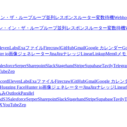
イン・ザ・ループ
ループ
並列
レスポンス
ルーター
変数
待機
Webho
ン・イン・ザ・ループ
ループ
並列
レスポンス
ルーター
変数
待機
levenLabs
Exa
ファイル
Firecrawl
GitHub
Gmail
Google カレンダー
G
er io
画像ジェネレーター
Jina
Jira
ナレッジ
Linear
Linkup
Mem0
メモ
lesforce
Serper
Sharepoint
Slack
Stagehand
Stripe
Supabase
Tavily
Telegr
Tube
Zep
scord
ElevenLabs
Exa
ファイル
Firecrawl
GitHub
Gmail
Google カレ
Hugging Face
Hunter io
画像ジェネレーター
Jina
Jira
ナレッジ
Linear
込み
Outlook
Parallel
nd
S3
Salesforce
Serper
Sharepoint
Slack
Stagehand
Stripe
Supabase
Tavily
T
X
YouTube
Zep