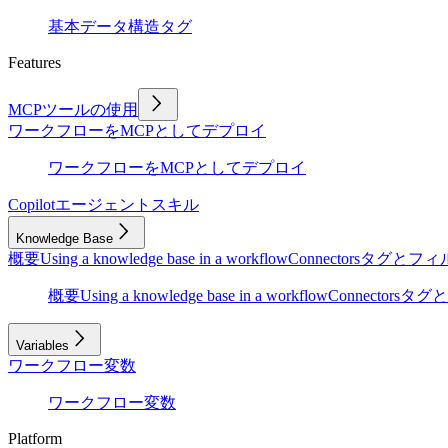
基本
データ構造
タグ
Features
MCPツールの使用
ワークフローをMCPとしてデプロイ
ワークフローをMCPとしてデプロイ
Copilot
エージェントスキル
Knowledge Base
概要
Using a knowledge base in a workflow
Connectors
タグとフィ
概要
Using a knowledge base in a workflow
Connectors
タグと
Variables
ワークフロー変数
ワークフロー変数
Platform