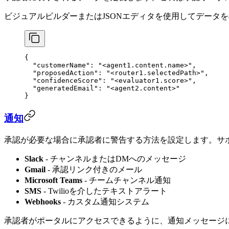
ビジュアルビルダーまたはJSONエディタを使用してデータ
{
  "customerName"
: 
"<agent1.content.name>"
,
  "proposedAction"
: 
"<router1.selectedPath>"
,
  "confidenceScore"
: 
"<evaluator1.score>"
,
  "generatedEmail"
: 
"<agent2.content>"
}
通知
承認が必要な場合に承認者に警告する方法を設定します。サ
Slack
- チャンネルまたはDMへのメッセージ
Gmail
- 承認リンク付きのメール
Microsoft Teams
- チームチャンネル通知
SMS
- Twilioを介したテキストアラート
Webhooks
- カスタム通知システム
承認者がポータルにアクセスできるように、通知メッセージに