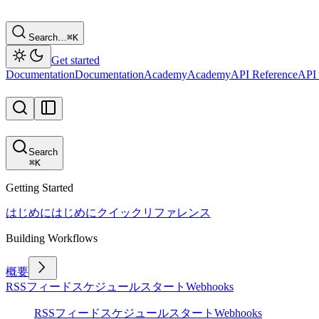
Search…
⌘
K
Get started
Documentation
Documentation
Academy
Academy
API Reference
API 
Search
⌘
K
Getting Started
はじめに
はじめに
クイックリファレンス
Building Workflows
概要
RSSフィード
スケジュール
スタート
Webhooks
RSSフィード
スケジュール
スタート
Webhooks