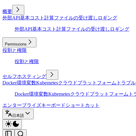
概要
外部API
基本
コスト計算
ファイルの受け渡し
ロギング
外部API
基本
コスト計算
ファイルの受け渡し
ロギング
Permissions
役割と権限
役割と権限
セルフホスティング
Docker
環境変数
Kubernetes
クラウドプラットフォーム
トラブル
Docker
環境変数
Kubernetes
クラウドプラットフォーム
ト
エンタープライズ
キーボードショートカット
日本語