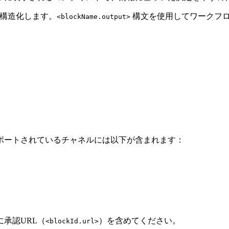
を構造化します。
構文を使用してワークフ
<blockName.output>
ポートされているチャネルには以下が含まれます：
承認URL（
）を含めてください。
<blockId.url>