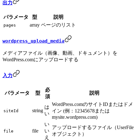
出力
パラメータ
型
説明
array
ページのリスト
pages
wordpress_upload_media
メディアファイル（画像、動画、ドキュメント）を
WordPress.comにアップロードする
入力
必
パラメータ
型
説明
須
WordPress.comのサイトIDまたはドメ
は
string
イン (例：12345678または
siteId
い
mysite.wordpress.com)
い
アップロードするファイル（UserFile
file
い
file
オブジェクト）
え