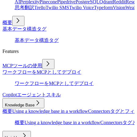
AI
Perplexity
Pinecone
Pipedrive
PostgreSQL
Qdrant
Reddit
Rese
思考
翻訳
Trello
Twilio SMS
Twilio Voice
Typeform
Vision
Wealt
概要
基本
データ構造
タグ
基本
データ構造
タグ
Features
MCPツールの使用
ワークフローをMCPとしてデプロイ
ワークフローをMCPとしてデプロイ
Copilot
エージェントスキル
Knowledge Base
概要
Using a knowledge base in a workflow
Connectors
タグとフィ
概要
Using a knowledge base in a workflow
Connectors
タグと