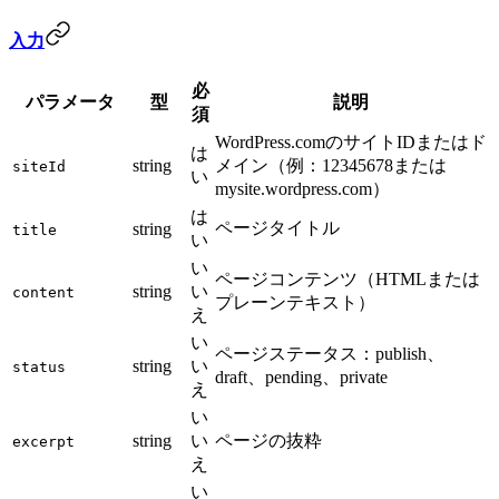
入力
必
パラメータ
型
説明
須
WordPress.comのサイトIDまたはド
は
string
メイン（例：12345678または
siteId
い
mysite.wordpress.com）
は
ページタイトル
string
title
い
い
ページコンテンツ（HTMLまたは
string
い
content
プレーンテキスト）
え
い
ページステータス：publish、
string
い
status
draft、pending、private
え
い
string
い
ページの抜粋
excerpt
え
い