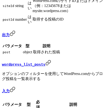
WordPress.comのサイトIDまたはドメイン
は
string
（例：12345678または
siteId
い
mysite.wordpress.com）
は
取得する投稿のID
number
postId
い
出力
パラメータ
型
説明
object
取得された投稿
post
wordpress_list_posts
オプションのフィルターを使用してWordPress.comからブロ
グ投稿を一覧表示する
入力
必
パラメータ
型
説明
須