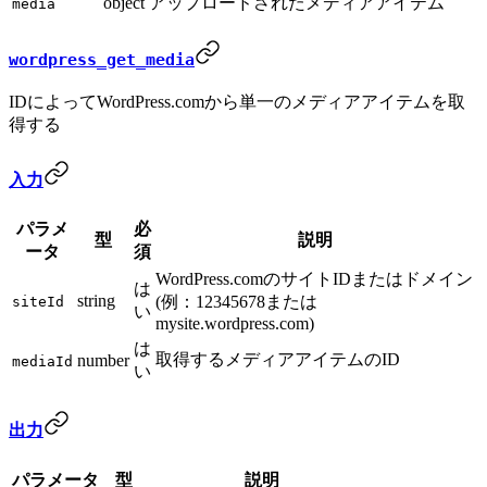
object
アップロードされたメディアアイテム
media
wordpress_get_media
IDによってWordPress.comから単一のメディアアイテムを取
得する
入力
パラメ
必
型
説明
ータ
須
WordPress.comのサイトIDまたはドメイン
は
string
(例：12345678または
siteId
い
mysite.wordpress.com)
は
取得するメディアアイテムのID
number
mediaId
い
出力
パラメータ
型
説明