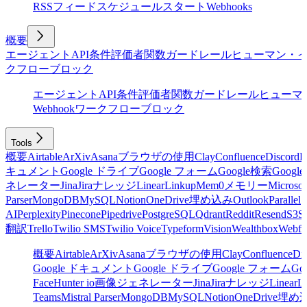
RSSフィード
スケジュール
スタート
Webhooks
概要
エージェント
API
条件
評価者
関数
ガードレール
ヒューマン・
クフローブロック
エージェント
API
条件
評価者
関数
ガードレール
ヒューマ
Webhook
ワークフローブロック
Tools
概要
Airtable
ArXiv
Asana
ブラウザの使用
Clay
Confluence
Discord
E
キュメント
Google ドライブ
Google フォーム
Google検索
Goog
ネレーター
Jina
Jira
ナレッジ
Linear
Linkup
Mem0
メモリー
Microsof
Parser
MongoDB
MySQL
Notion
OneDrive
埋め込み
Outlook
Parallel
AI
Perplexity
Pinecone
Pipedrive
PostgreSQL
Qdrant
Reddit
Resend
S3
Sa
翻訳
Trello
Twilio SMS
Twilio Voice
Typeform
Vision
Wealthbox
Webfl
概要
Airtable
ArXiv
Asana
ブラウザの使用
Clay
Confluence
Di
Google ドキュメント
Google ドライブ
Google フォーム
Go
Face
Hunter io
画像ジェネレーター
Jina
Jira
ナレッジ
Linear
L
Teams
Mistral Parser
MongoDB
MySQL
Notion
OneDrive
埋め