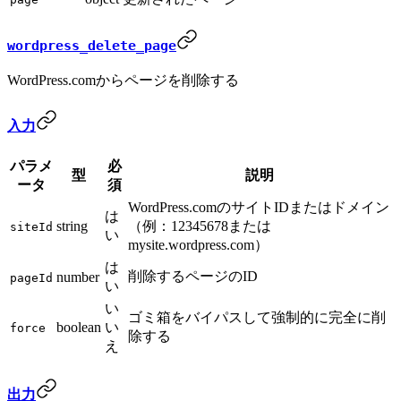
wordpress_delete_page
WordPress.comからページを削除する
入力
パラメ
必
型
説明
ータ
須
WordPress.comのサイトIDまたはドメイン
は
string
（例：12345678または
siteId
い
mysite.wordpress.com）
は
削除するページのID
number
pageId
い
い
ゴミ箱をバイパスして強制的に完全に削
boolean
い
force
除する
え
出力