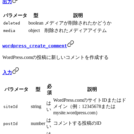
出力
パラメータ
型
説明
boolean
メディアが削除されたかどうか
deleted
object
削除されたメディアアイテム
media
wordpress_create_comment
WordPress.comの投稿に新しいコメントを作成する
入力
必
パラメータ
型
説明
須
WordPress.comのサイトIDまたはド
は
string
メイン（例：12345678または
siteId
い
mysite.wordpress.com）
は
コメントする投稿のID
number
postId
い
は