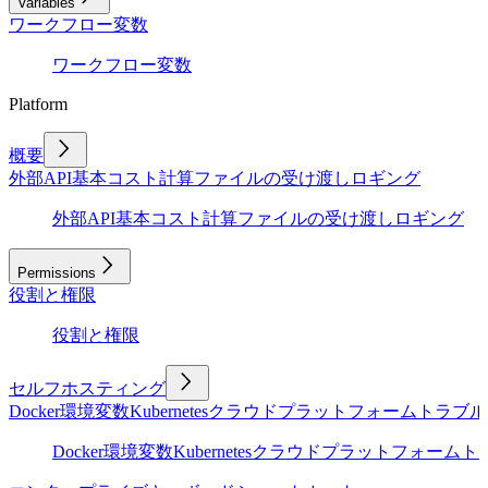
Variables
ワークフロー変数
ワークフロー変数
Platform
概要
外部API
基本
コスト計算
ファイルの受け渡し
ロギング
外部API
基本
コスト計算
ファイルの受け渡し
ロギング
Permissions
役割と権限
役割と権限
セルフホスティング
Docker
環境変数
Kubernetes
クラウドプラットフォーム
トラブル
Docker
環境変数
Kubernetes
クラウドプラットフォーム
ト