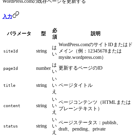
WordPress.comの既存ページを更新する
入力
必
パラメータ
型
説明
須
WordPress.comのサイトIDまたはド
は
string
メイン（例：12345678または
siteId
い
mysite.wordpress.com）
は
更新するページのID
number
pageId
い
い
string
い
ページタイトル
title
え
い
ページコンテンツ（HTMLまたは
string
い
content
プレーンテキスト）
え
い
ページステータス：publish、
string
い
status
draft、pending、private
え