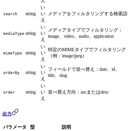
え
い
string
い
メディアをフィルタリングする検索語
search
え
い
メディアタイプでフィルタリング：
string
い
mediaType
image、video、audio、application
え
い
特定のMIMEタイプでフィルタリング
string
い
mimeType
（例：image/jpeg）
え
い
フィールドで並べ替え：date、id、
string
い
orderBy
title、slug
え
い
string
い
並べ替え方向：ascまたはdesc
order
え
出力
パラメータ
型
説明