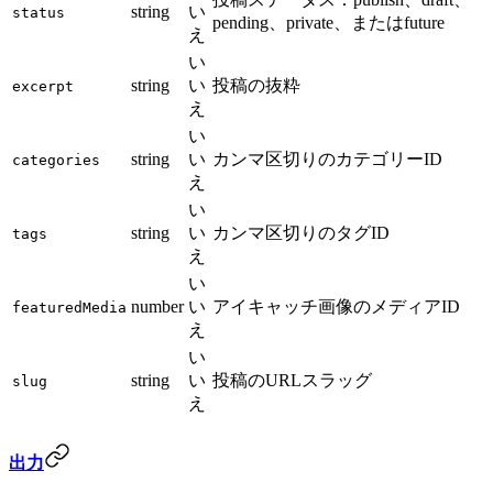
string
い
status
pending、private、またはfuture
え
い
string
い
投稿の抜粋
excerpt
え
い
string
い
カンマ区切りのカテゴリーID
categories
え
い
string
い
カンマ区切りのタグID
tags
え
い
number
い
アイキャッチ画像のメディアID
featuredMedia
え
い
string
い
投稿のURLスラッグ
slug
え
出力