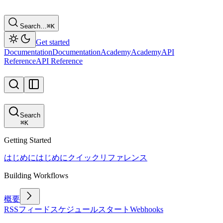
Search…
⌘
K
Get started
Documentation
Documentation
Academy
Academy
API
Reference
API Reference
Search
⌘
K
Getting Started
はじめに
はじめに
クイックリファレンス
Building Workflows
概要
RSSフィード
スケジュール
スタート
Webhooks