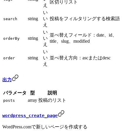
区切りリスト
え
い
string
い
投稿をフィルタリングする検索語
search
え
い
並べ替えフィールド：date、id、
string
い
orderBy
title、slug、modified
え
い
string
い
並べ替え方向：ascまたはdesc
order
え
出力
パラメータ
型
説明
array
投稿のリスト
posts
wordpress_create_page
WordPress.comで新しいページを作成する