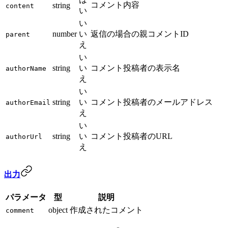
コメント内容
string
content
い
い
number
い
返信の場合の親コメントID
parent
え
い
string
い
コメント投稿者の表示名
authorName
え
い
string
い
コメント投稿者のメールアドレス
authorEmail
え
い
string
い
コメント投稿者のURL
authorUrl
え
出力
パラメータ
型
説明
object
作成されたコメント
comment