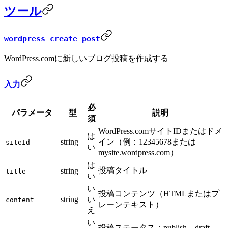
ツール
wordpress_create_post
WordPress.comに新しいブログ投稿を作成する
入力
必
パラメータ
型
説明
須
WordPress.comサイトIDまたはドメ
は
string
イン（例：12345678または
siteId
い
mysite.wordpress.com）
は
投稿タイトル
string
title
い
い
投稿コンテンツ（HTMLまたはプ
string
い
content
レーンテキスト）
え
い
投稿ステータス：publish、draft、