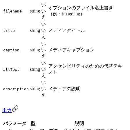
い
オプションのファイル名上書き
string
い
filename
（例：image.jpg）
え
い
string
い
メディアタイトル
title
え
い
string
い
メディアキャプション
caption
え
い
アクセシビリティのための代替テキ
string
い
altText
スト
え
い
string
い
メディアの説明
description
え
出力
パラメータ
型
説明