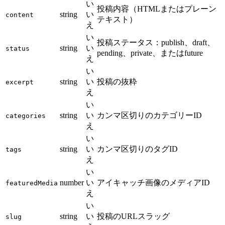
い
投稿内容（HTMLまたはプレーン
string
い
content
テキスト）
え
い
投稿ステータス：publish、draft、
string
い
status
pending、private、またはfuture
え
い
string
い
投稿の抜粋
excerpt
え
い
string
い
カンマ区切りのカテゴリーID
categories
え
い
string
い
カンマ区切りのタグID
tags
え
い
number
い
アイキャッチ画像のメディアID
featuredMedia
え
い
string
い
投稿のURLスラッグ
slug