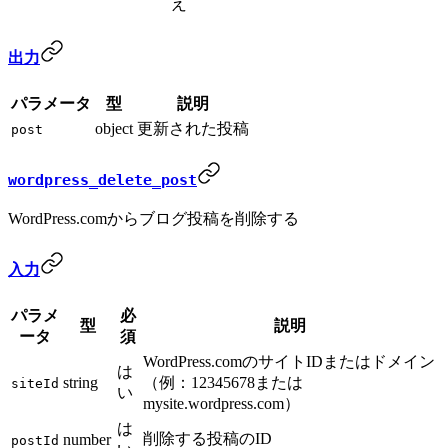
え
出力
パラメータ
型
説明
object
更新された投稿
post
wordpress_delete_post
WordPress.comからブログ投稿を削除する
入力
パラメ
必
型
説明
ータ
須
WordPress.comのサイトIDまたはドメイン
は
string
（例：12345678または
siteId
い
mysite.wordpress.com）
は
削除する投稿のID
number
postId