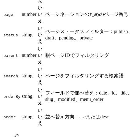
え
い
number
い
ページネーションのためのページ番号
page
え
い
ページステータスフィルター：publish、
string
い
status
draft、pending、private
え
い
number
い
親ページIDでフィルタリング
parent
え
い
string
い
ページをフィルタリングする検索語
search
え
い
フィールドで並べ替え：date、id、title、
string
い
orderBy
slug、modified、menu_order
え
い
string
い
並べ替え方向：ascまたはdesc
order
え