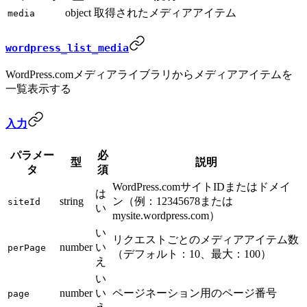
object
取得されたメディアアイテム
media
wordpress_list_media
WordPress.comメディアライブラリからメディアアイテムを
一覧表示する
入力
パラメー
必
型
説明
タ
須
WordPress.comサイトIDまたはドメイ
は
string
ン（例：12345678または
siteId
い
mysite.wordpress.com）
い
リクエストごとのメディアアイテム数
number
い
perPage
（デフォルト：10、最大：100）
え
い
number
い
ページネーション用のページ番号
page