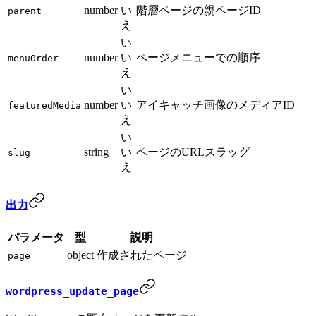
number
い
階層ページの親ページID
parent
え
い
number
い
ページメニューでの順序
menuOrder
え
い
number
い
アイキャッチ画像のメディアID
featuredMedia
え
い
string
い
ページのURLスラッグ
slug
え
出力
パラメータ
型
説明
object
作成されたページ
page
wordpress_update_page