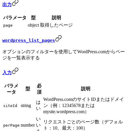
出力
パラメータ
型
説明
object
取得したページ
page
wordpress_list_pages
オプションのフィルターを使用してWordPress.comからペー
ジを一覧表示する
入力
パラメ
必
型
説明
ータ
須
WordPress.comのサイトIDまたはドメイ
は
string
ン（例：12345678または
siteId
い
mysite.wordpress.com）
い
リクエストごとのページ数（デフォル
number
い
perPage
ト：10、最大：100）