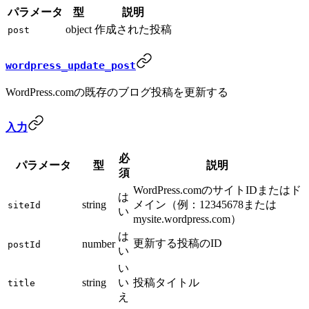
パラメータ
型
説明
object
作成された投稿
post
wordpress_update_post
WordPress.comの既存のブログ投稿を更新する
入力
必
パラメータ
型
説明
須
WordPress.comのサイトIDまたはド
は
string
メイン（例：12345678または
siteId
い
mysite.wordpress.com）
は
更新する投稿のID
number
postId
い
い
string
い
投稿タイトル
title
え