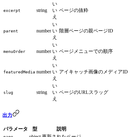
い
string
い
ページの抜粋
excerpt
え
い
number
い
階層ページの親ページID
parent
え
い
number
い
ページメニューでの順序
menuOrder
え
い
number
い
アイキャッチ画像のメディアID
featuredMedia
え
い
string
い
ページのURLスラッグ
slug
え
出力
パラメータ
型
説明
object
更新されたページ
page