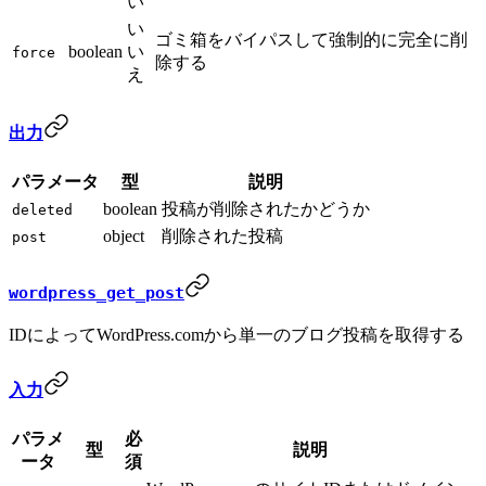
い
い
ゴミ箱をバイパスして強制的に完全に削
boolean
い
force
除する
え
出力
パラメータ
型
説明
boolean
投稿が削除されたかどうか
deleted
object
削除された投稿
post
wordpress_get_post
IDによってWordPress.comから単一のブログ投稿を取得する
入力
パラメ
必
型
説明
ータ
須