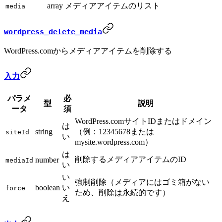
array
メディアアイテムのリスト
media
wordpress_delete_media
WordPress.comからメディアアイテムを削除する
入力
パラメ
必
型
説明
ータ
須
WordPress.comサイトIDまたはドメイン
は
string
（例：12345678または
siteId
い
mysite.wordpress.com）
は
削除するメディアアイテムのID
number
mediaId
い
い
強制削除（メディアにはゴミ箱がない
boolean
い
force
ため、削除は永続的です）
え