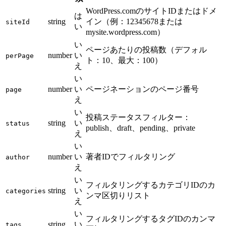
WordPress.comのサイトIDまたはドメ
は
string
イン（例：12345678または
siteId
い
mysite.wordpress.com）
い
ページあたりの投稿数（デフォル
number
い
perPage
ト：10、最大：100）
え
い
number
い
ページネーションのページ番号
page
え
い
投稿ステータスフィルター：
string
い
status
publish、draft、pending、private
え
い
number
い
著者IDでフィルタリング
author
え
い
フィルタリングするカテゴリIDのカ
string
い
categories
ンマ区切りリスト
え
い
フィルタリングするタグIDのカンマ
string
い
tags