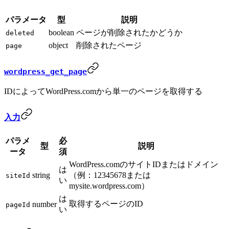
パラメータ
型
説明
boolean
ページが削除されたかどうか
deleted
object
削除されたページ
page
wordpress_get_page
IDによってWordPress.comから単一のページを取得する
入力
パラメ
必
型
説明
ータ
須
WordPress.comのサイトIDまたはドメイン
は
string
（例：12345678または
siteId
い
mysite.wordpress.com）
は
取得するページのID
number
pageId
い