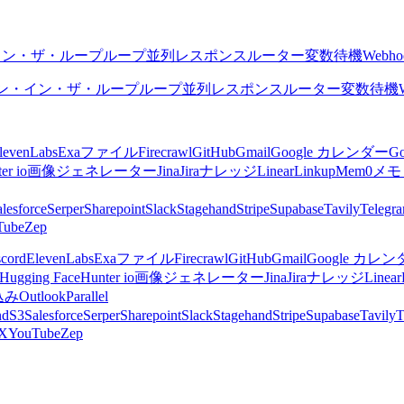
イン・ザ・ループ
ループ
並列
レスポンス
ルーター
変数
待機
Webho
ン・イン・ザ・ループ
ループ
並列
レスポンス
ルーター
変数
待機
levenLabs
Exa
ファイル
Firecrawl
GitHub
Gmail
Google カレンダー
G
er io
画像ジェネレーター
Jina
Jira
ナレッジ
Linear
Linkup
Mem0
メモ
lesforce
Serper
Sharepoint
Slack
Stagehand
Stripe
Supabase
Tavily
Telegr
Tube
Zep
scord
ElevenLabs
Exa
ファイル
Firecrawl
GitHub
Gmail
Google カレ
Hugging Face
Hunter io
画像ジェネレーター
Jina
Jira
ナレッジ
Linear
込み
Outlook
Parallel
nd
S3
Salesforce
Serper
Sharepoint
Slack
Stagehand
Stripe
Supabase
Tavily
T
X
YouTube
Zep