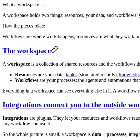
What a workspace is
A workspace holds two things: resources, your data, and workflows: y
How the pieces relate
Workflows are where work happens; resources are what they work on; 
The workspace
A
workspace
is a collection of shared resources and the workflows t
Resources
are your data:
tables
(structured records),
knowledge
Workflows
are your processes: the agents and automations that 
Everything in a workspace can see everything else in it. A workflow re
Integrations connect you to the outside wo
Integrations
are plugins. They let your resources and workflows rea
any workflow can use it.
So the whole picture is small: a workspace is
data + processes
, integ