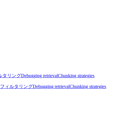
ルタリング
Debugging retrieval
Chunking strategies
フィルタリング
Debugging retrieval
Chunking strategies