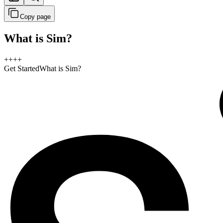
Copy page
What is Sim?
+
+
+
+
Get Started
What is Sim?