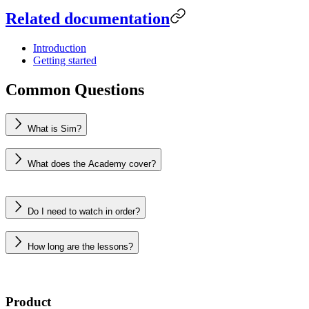
Related documentation
Introduction
Getting started
Common Questions
What is Sim?
What does the Academy cover?
Do I need to watch in order?
How long are the lessons?
Product