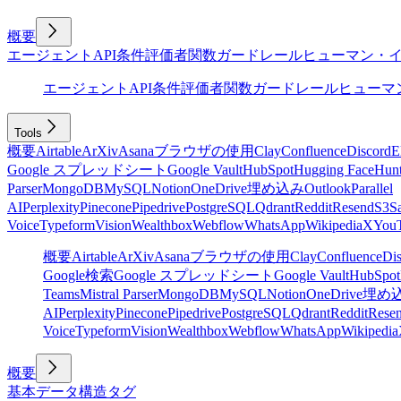
概要
エージェント
API
条件
評価者
関数
ガードレール
ヒューマン・
エージェント
API
条件
評価者
関数
ガードレール
ヒューマ
Tools
概要
Airtable
ArXiv
Asana
ブラウザの使用
Clay
Confluence
Discord
E
Google スプレッドシート
Google Vault
HubSpot
Hugging Face
Hunt
Parser
MongoDB
MySQL
Notion
OneDrive
埋め込み
Outlook
Parallel
AI
Perplexity
Pinecone
Pipedrive
PostgreSQL
Qdrant
Reddit
Resend
S3
Sa
Voice
Typeform
Vision
Wealthbox
Webflow
WhatsApp
Wikipedia
X
You
概要
Airtable
ArXiv
Asana
ブラウザの使用
Clay
Confluence
Di
Google検索
Google スプレッドシート
Google Vault
HubSpot
Teams
Mistral Parser
MongoDB
MySQL
Notion
OneDrive
埋め
AI
Perplexity
Pinecone
Pipedrive
PostgreSQL
Qdrant
Reddit
Rese
Voice
Typeform
Vision
Wealthbox
Webflow
WhatsApp
Wikipedia
概要
基本
データ構造
タグ