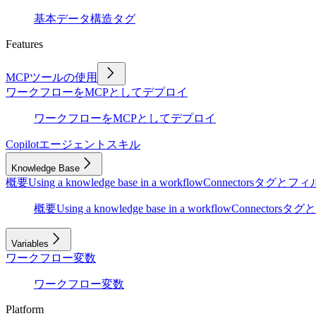
基本
データ構造
タグ
Features
MCPツールの使用
ワークフローをMCPとしてデプロイ
ワークフローをMCPとしてデプロイ
Copilot
エージェントスキル
Knowledge Base
概要
Using a knowledge base in a workflow
Connectors
タグとフィ
概要
Using a knowledge base in a workflow
Connectors
タグと
Variables
ワークフロー変数
ワークフロー変数
Platform