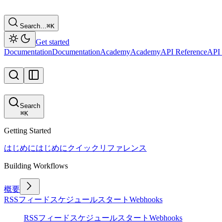
Search…
⌘
K
Get started
Documentation
Documentation
Academy
Academy
API Reference
API 
Search
⌘
K
Getting Started
はじめに
はじめに
クイックリファレンス
Building Workflows
概要
RSSフィード
スケジュール
スタート
Webhooks
RSSフィード
スケジュール
スタート
Webhooks