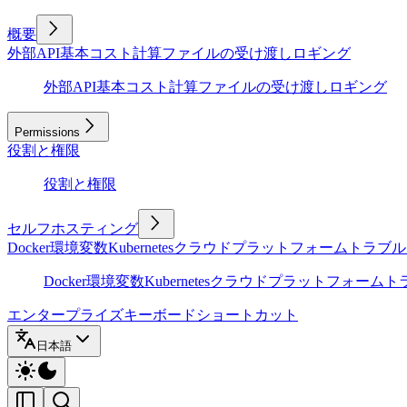
概要
外部API
基本
コスト計算
ファイルの受け渡し
ロギング
外部API
基本
コスト計算
ファイルの受け渡し
ロギング
Permissions
役割と権限
役割と権限
セルフホスティング
Docker
環境変数
Kubernetes
クラウドプラットフォーム
トラブル
Docker
環境変数
Kubernetes
クラウドプラットフォーム
ト
エンタープライズ
キーボードショートカット
日本語