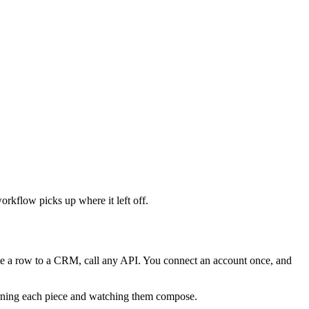
orkflow picks up where it left off.
te a row to a CRM, call any API. You connect an account once, and
 learning each piece and watching them compose.