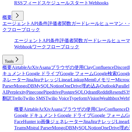
RSSフィード
スケジュール
スタート
Webhooks
概要
エージェント
API
条件
評価者
関数
ガードレール
ヒューマン・
クフローブロック
エージェント
API
条件
評価者
関数
ガードレール
ヒューマ
Webhook
ワークフローブロック
Tools
概要
Airtable
ArXiv
Asana
ブラウザの使用
Clay
Confluence
Discord
E
キュメント
Google ドライブ
Google フォーム
Google検索
Goog
ネレーター
Jina
Jira
ナレッジ
Linear
Linkup
Mem0
メモリー
Microsof
Parser
MongoDB
MySQL
Notion
OneDrive
埋め込み
Outlook
Parallel
AI
Perplexity
Pinecone
Pipedrive
PostgreSQL
Qdrant
Reddit
Resend
S3
Sa
翻訳
Trello
Twilio SMS
Twilio Voice
Typeform
Vision
Wealthbox
Webfl
概要
Airtable
ArXiv
Asana
ブラウザの使用
Clay
Confluence
Di
Google ドキュメント
Google ドライブ
Google フォーム
Go
Face
Hunter io
画像ジェネレーター
Jina
Jira
ナレッジ
Linear
L
Teams
Mistral Parser
MongoDB
MySQL
Notion
OneDrive
埋め