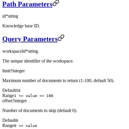
Path Parameters
id
*
string
Knowledge base ID.
Query Parameters
workspaceId
*
string
The unique identifier of the workspace.
limit
?
integer
Maximum number of documents to return (1-100, default 50).
Default
50
Range
1 <= value <= 100
offset
?
integer
Number of documents to skip (default 0).
Default
0
Range
0 <= value