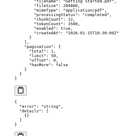
        "filename"
: 
"Getting Started.pdf"
,
        "fileSize"
: 
204800
,
        "mimeType"
: 
"application/pdf"
,
        "processingStatus"
: 
"completed"
,
        "chunkCount"
: 
12
,
        "tokenCount"
: 
3500
,
        "enabled"
: 
true
,
        "createdAt"
: 
"2026-01-15T10:30:00Z"
      }
    ],
    "pagination"
: {
      "total"
: 
1
,
      "limit"
: 
50
,
      "offset"
: 
0
,
      "hasMore"
: 
false
    }
  }
}
{
  "error"
: 
"string"
,
  "details"
: [
    {}
  ]
}