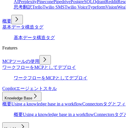
AI
Perplexity
Pinecone
Pipedrive
PostgreSQL
Qdrant
Reddit
Rese
思考
翻訳
Trello
Twilio SMS
Twilio Voice
Typeform
Vision
Wealt
概要
基本
データ構造
タグ
基本
データ構造
タグ
Features
MCPツールの使用
ワークフローをMCPとしてデプロイ
ワークフローをMCPとしてデプロイ
Copilot
エージェントスキル
Knowledge Base
概要
Using a knowledge base in a workflow
Connectors
タグとフィ
概要
Using a knowledge base in a workflow
Connectors
タグと