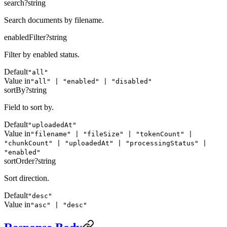
search
?
string
Search documents by filename.
enabledFilter
?
string
Filter by enabled status.
Default
"all"
Value in
"all" | "enabled" | "disabled"
sortBy
?
string
Field to sort by.
Default
"uploadedAt"
Value in
"filename" | "fileSize" | "tokenCount" |
"chunkCount" | "uploadedAt" | "processingStatus" |
"enabled"
sortOrder
?
string
Sort direction.
Default
"desc"
Value in
"asc" | "desc"