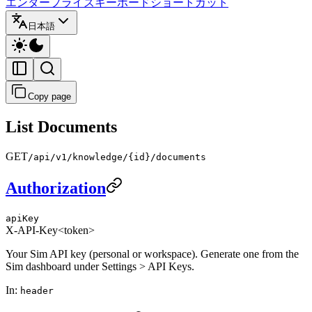
エンタープライズ
キーボードショートカット
日本語
Copy page
List Documents
GET
/api/v1/knowledge/{id}/documents
Authorization
apiKey
X-API-Key
<token>
Your Sim API key (personal or workspace). Generate one from the
Sim dashboard under Settings > API Keys.
In
:
header