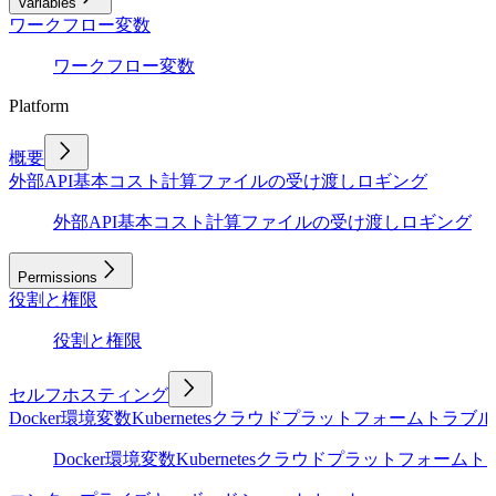
Variables
ワークフロー変数
ワークフロー変数
Platform
概要
外部API
基本
コスト計算
ファイルの受け渡し
ロギング
外部API
基本
コスト計算
ファイルの受け渡し
ロギング
Permissions
役割と権限
役割と権限
セルフホスティング
Docker
環境変数
Kubernetes
クラウドプラットフォーム
トラブル
Docker
環境変数
Kubernetes
クラウドプラットフォーム
ト