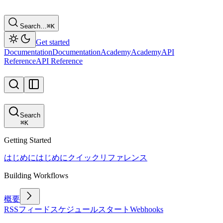
Search…
⌘
K
Get started
Documentation
Documentation
Academy
Academy
API
Reference
API Reference
Search
⌘
K
Getting Started
はじめに
はじめに
クイックリファレンス
Building Workflows
概要
RSSフィード
スケジュール
スタート
Webhooks