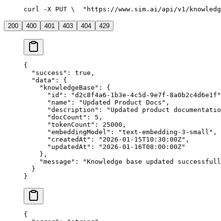
curl -X PUT \
  "https://www.sim.ai/api/v1/knowledg
200
400
401
403
404
429
{
  "success"
: 
true
,
  "data"
: {
    "knowledgeBase"
: {
      "id"
: 
"d2c8f4a6-1b3e-4c5d-9e7f-8a0b2c4d6e1f"
      "name"
: 
"Updated Product Docs"
,
      "description"
: 
"Updated product documentatio
      "docCount"
: 
5
,
      "tokenCount"
: 
25000
,
      "embeddingModel"
: 
"text-embedding-3-small"
,
      "createdAt"
: 
"2026-01-15T10:30:00Z"
,
      "updatedAt"
: 
"2026-01-16T08:00:00Z"
    },
    "message"
: 
"Knowledge base updated successfull
  }
}
{