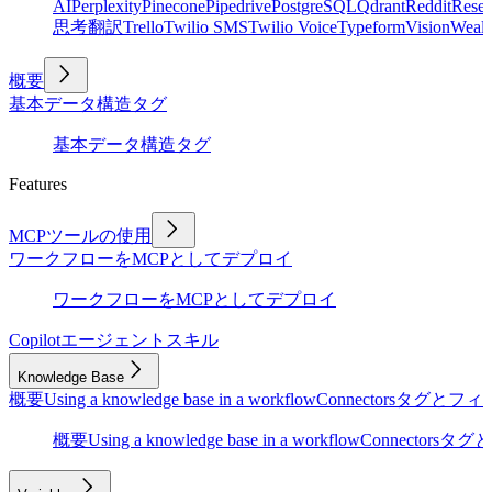
AI
Perplexity
Pinecone
Pipedrive
PostgreSQL
Qdrant
Reddit
Rese
思考
翻訳
Trello
Twilio SMS
Twilio Voice
Typeform
Vision
Wealt
概要
基本
データ構造
タグ
基本
データ構造
タグ
Features
MCPツールの使用
ワークフローをMCPとしてデプロイ
ワークフローをMCPとしてデプロイ
Copilot
エージェントスキル
Knowledge Base
概要
Using a knowledge base in a workflow
Connectors
タグとフィ
概要
Using a knowledge base in a workflow
Connectors
タグと