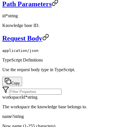
Path Parameters
id
*
string
Knowledge base ID.
Request Body
application/json
TypeScript Definitions
Use the request body type in TypeScript.
Copy
workspaceId
*
string
The workspace the knowledge base belongs to.
name
?
string
New name (1-255 characters).