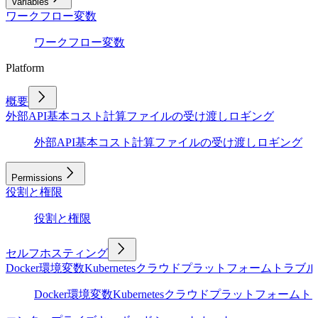
Variables
ワークフロー変数
ワークフロー変数
Platform
概要
外部API
基本
コスト計算
ファイルの受け渡し
ロギング
外部API
基本
コスト計算
ファイルの受け渡し
ロギング
Permissions
役割と権限
役割と権限
セルフホスティング
Docker
環境変数
Kubernetes
クラウドプラットフォーム
トラブル
Docker
環境変数
Kubernetes
クラウドプラットフォーム
ト