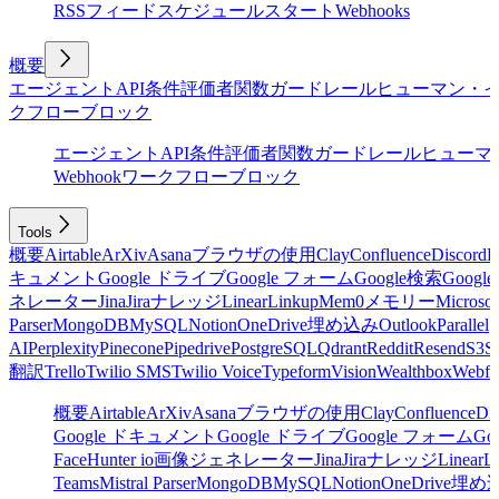
RSSフィード
スケジュール
スタート
Webhooks
概要
エージェント
API
条件
評価者
関数
ガードレール
ヒューマン・
クフローブロック
エージェント
API
条件
評価者
関数
ガードレール
ヒューマ
Webhook
ワークフローブロック
Tools
概要
Airtable
ArXiv
Asana
ブラウザの使用
Clay
Confluence
Discord
E
キュメント
Google ドライブ
Google フォーム
Google検索
Goog
ネレーター
Jina
Jira
ナレッジ
Linear
Linkup
Mem0
メモリー
Microsof
Parser
MongoDB
MySQL
Notion
OneDrive
埋め込み
Outlook
Parallel
AI
Perplexity
Pinecone
Pipedrive
PostgreSQL
Qdrant
Reddit
Resend
S3
Sa
翻訳
Trello
Twilio SMS
Twilio Voice
Typeform
Vision
Wealthbox
Webfl
概要
Airtable
ArXiv
Asana
ブラウザの使用
Clay
Confluence
Di
Google ドキュメント
Google ドライブ
Google フォーム
Go
Face
Hunter io
画像ジェネレーター
Jina
Jira
ナレッジ
Linear
L
Teams
Mistral Parser
MongoDB
MySQL
Notion
OneDrive
埋め