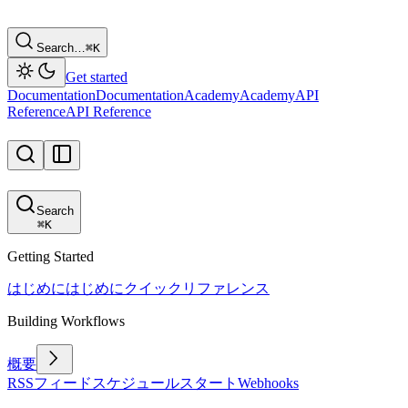
Search…
⌘
K
Get started
Documentation
Documentation
Academy
Academy
API
Reference
API Reference
Search
⌘
K
Getting Started
はじめに
はじめに
クイックリファレンス
Building Workflows
概要
RSSフィード
スケジュール
スタート
Webhooks