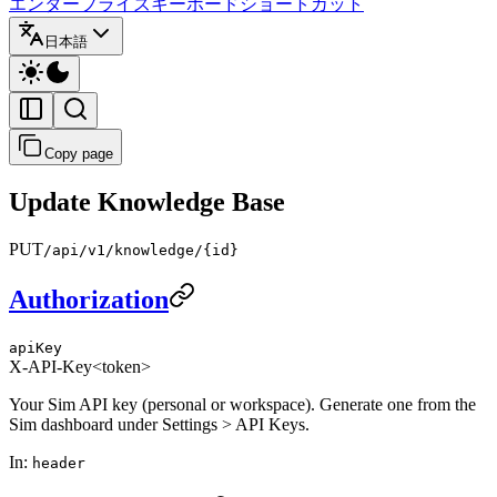
エンタープライズ
キーボードショートカット
日本語
Copy page
Update Knowledge Base
PUT
/api/v1/knowledge/{id}
Authorization
apiKey
X-API-Key
<token>
Your Sim API key (personal or workspace). Generate one from the
Sim dashboard under Settings > API Keys.
In
:
header