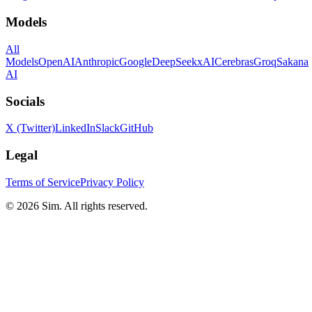
Models
All
Models
OpenAI
Anthropic
Google
DeepSeek
xAI
Cerebras
Groq
Sakana
AI
Socials
X (Twitter)
LinkedIn
Slack
GitHub
Legal
Terms of Service
Privacy Policy
© 2026 Sim. All rights reserved.