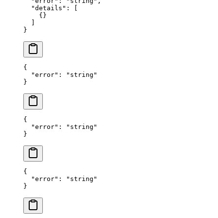
  "error"
: 
"string"
,
  "details"
: [
    {}
  ]
}
{
  "error"
: 
"string"
}
{
  "error"
: 
"string"
}
{
  "error"
: 
"string"
}