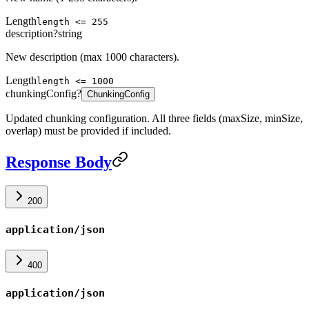
Length
length <= 255
description
?
string
New description (max 1000 characters).
Length
length <= 1000
chunkingConfig
?
ChunkingConfig
Updated chunking configuration. All three fields (maxSize, minSize,
overlap) must be provided if included.
Response Body
200
application/json
400
application/json