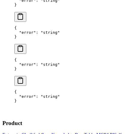
  "error"
: 
"string"
}
{
  "error"
: 
"string"
}
{
  "error"
: 
"string"
}
{
  "error"
: 
"string"
}
Product