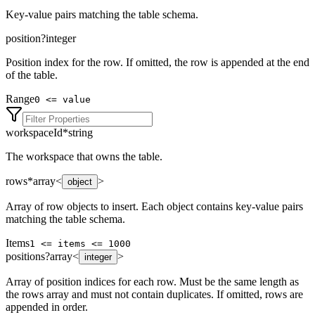
Key-value pairs matching the table schema.
position
?
integer
Position index for the row. If omitted, the row is appended at the end
of the table.
Range
0 <= value
workspaceId
*
string
The workspace that owns the table.
rows
*
array<
>
object
Array of row objects to insert. Each object contains key-value pairs
matching the table schema.
Items
1 <= items <= 1000
positions
?
array<
>
integer
Array of position indices for each row. Must be the same length as
the rows array and must not contain duplicates. If omitted, rows are
appended in order.