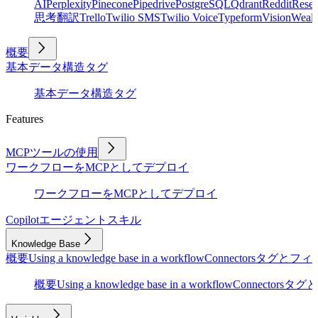
AI
Perplexity
Pinecone
Pipedrive
PostgreSQL
Qdrant
Reddit
Rese
思考
翻訳
Trello
Twilio SMS
Twilio Voice
Typeform
Vision
Wealt
概要
基本
データ構造
タグ
基本
データ構造
タグ
Features
MCPツールの使用
ワークフローをMCPとしてデプロイ
ワークフローをMCPとしてデプロイ
Copilot
エージェントスキル
Knowledge Base
概要
Using a knowledge base in a workflow
Connectors
タグとフィ
概要
Using a knowledge base in a workflow
Connectors
タグと