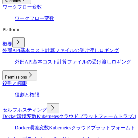
Variables
ワークフロー変数
ワークフロー変数
Platform
概要
外部API
基本
コスト計算
ファイルの受け渡し
ロギング
外部API
基本
コスト計算
ファイルの受け渡し
ロギング
Permissions
役割と権限
役割と権限
セルフホスティング
Docker
環境変数
Kubernetes
クラウドプラットフォーム
トラブル
Docker
環境変数
Kubernetes
クラウドプラットフォーム
ト