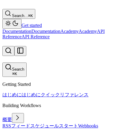
Search…
⌘
K
Get started
Documentation
Documentation
Academy
Academy
API
Reference
API Reference
Search
⌘
K
Getting Started
はじめに
はじめに
クイックリファレンス
Building Workflows
概要
RSSフィード
スケジュール
スタート
Webhooks