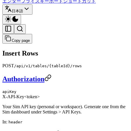
エンタープライズ
キーボードショートカット
日本語
Copy page
Insert Rows
POST
/api/v1/tables/{tableId}/rows
Authorization
apiKey
X-API-Key
<token>
Your Sim API key (personal or workspace). Generate one from the
Sim dashboard under Settings > API Keys.
In
:
header