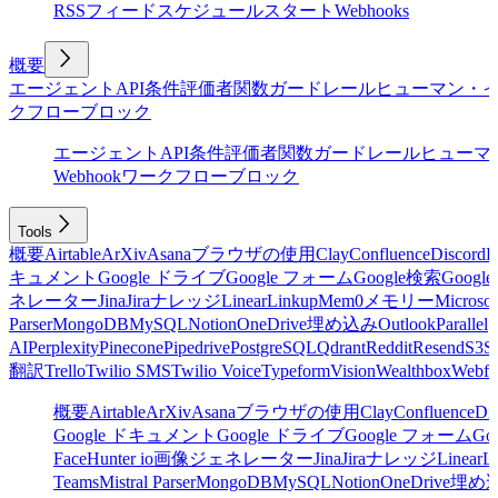
RSSフィード
スケジュール
スタート
Webhooks
概要
エージェント
API
条件
評価者
関数
ガードレール
ヒューマン・
クフローブロック
エージェント
API
条件
評価者
関数
ガードレール
ヒューマ
Webhook
ワークフローブロック
Tools
概要
Airtable
ArXiv
Asana
ブラウザの使用
Clay
Confluence
Discord
E
キュメント
Google ドライブ
Google フォーム
Google検索
Goog
ネレーター
Jina
Jira
ナレッジ
Linear
Linkup
Mem0
メモリー
Microsof
Parser
MongoDB
MySQL
Notion
OneDrive
埋め込み
Outlook
Parallel
AI
Perplexity
Pinecone
Pipedrive
PostgreSQL
Qdrant
Reddit
Resend
S3
Sa
翻訳
Trello
Twilio SMS
Twilio Voice
Typeform
Vision
Wealthbox
Webfl
概要
Airtable
ArXiv
Asana
ブラウザの使用
Clay
Confluence
Di
Google ドキュメント
Google ドライブ
Google フォーム
Go
Face
Hunter io
画像ジェネレーター
Jina
Jira
ナレッジ
Linear
L
Teams
Mistral Parser
MongoDB
MySQL
Notion
OneDrive
埋め