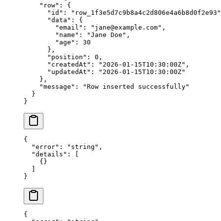
    "row"
: {
      "id"
: 
"row_1f3e5d7c9b8a4c2d806e4a6b8d0f2e93"
      "data"
: {
        "email"
: 
"jane@example.com"
,
        "name"
: 
"Jane Doe"
,
        "age"
: 
30
      },
      "position"
: 
0
,
      "createdAt"
: 
"2026-01-15T10:30:00Z"
,
      "updatedAt"
: 
"2026-01-15T10:30:00Z"
    },
    "message"
: 
"Row inserted successfully"
  }
}
{
  "error"
: 
"string"
,
  "details"
: [
    {}
  ]
}
{