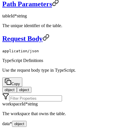
Path Parameters
tableId
*
string
The unique identifier of the table.
Request Body
application/json
TypeScript Definitions
Use the request body type in TypeScript.
Copy
object
object
workspaceId
*
string
The workspace that owns the table.
data
*
object