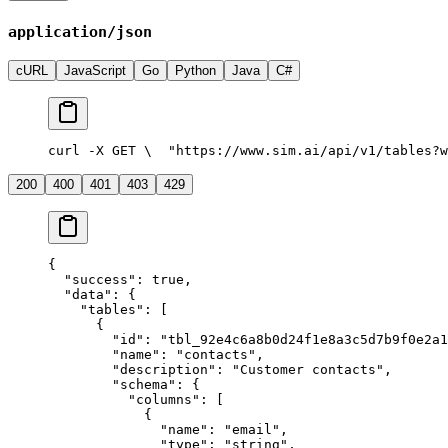
application/json
cURL
JavaScript
Go
Python
Java
C#
curl -X GET \
  "https://www.sim.ai/api/v1/tables?w
200
400
401
403
429
{
  "success"
: 
true
,
  "data"
: {
    "tables"
: [
      {
        "id"
: 
"tbl_92e4c6a8b0d24f1e8a3c5d7b9f0e2a1
        "name"
: 
"contacts"
,
        "description"
: 
"Customer contacts"
,
        "schema"
: {
          "columns"
: [
            {
              "name"
: 
"email"
,
              "type"
: 
"string"
,