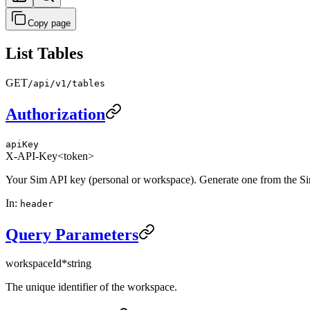
Copy page
List Tables
GET
/api/v1/tables
Authorization
apiKey
X-API-Key
<token>
Your Sim API key (personal or workspace). Generate one from the S
In
:
header
Query Parameters
workspaceId
*
string
The unique identifier of the workspace.