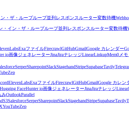
イン・ザ・ループ
ループ
並列
レスポンス
ルーター
変数
待機
Webho
ン・イン・ザ・ループ
ループ
並列
レスポンス
ルーター
変数
待機
levenLabs
Exa
ファイル
Firecrawl
GitHub
Gmail
Google カレンダー
G
er io
画像ジェネレーター
Jina
Jira
ナレッジ
Linear
Linkup
Mem0
メモ
lesforce
Serper
Sharepoint
Slack
Stagehand
Stripe
Supabase
Tavily
Telegr
Tube
Zep
scord
ElevenLabs
Exa
ファイル
Firecrawl
GitHub
Gmail
Google カレ
Hugging Face
Hunter io
画像ジェネレーター
Jina
Jira
ナレッジ
Linear
込み
Outlook
Parallel
nd
S3
Salesforce
Serper
Sharepoint
Slack
Stagehand
Stripe
Supabase
Tavily
T
X
YouTube
Zep