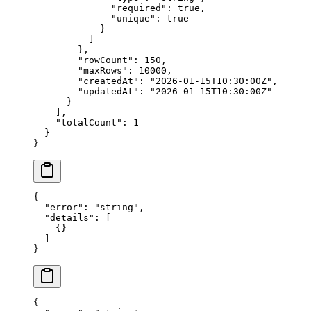
              "required"
: 
true
,
              "unique"
: 
true
            }
          ]
        },
        "rowCount"
: 
150
,
        "maxRows"
: 
10000
,
        "createdAt"
: 
"2026-01-15T10:30:00Z"
,
        "updatedAt"
: 
"2026-01-15T10:30:00Z"
      }
    ],
    "totalCount"
: 
1
  }
}
{
  "error"
: 
"string"
,
  "details"
: [
    {}
  ]
}
{