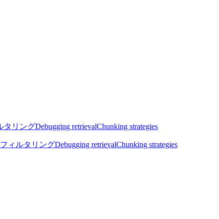
ルタリング
Debugging retrieval
Chunking strategies
フィルタリング
Debugging retrieval
Chunking strategies