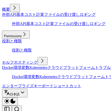
概要
外部API
基本
コスト計算
ファイルの受け渡し
ロギング
外部API
基本
コスト計算
ファイルの受け渡し
ロギング
Permissions
役割と権限
役割と権限
セルフホスティング
Docker
環境変数
Kubernetes
クラウドプラットフォーム
トラブル
Docker
環境変数
Kubernetes
クラウドプラットフォーム
ト
エンタープライズ
キーボードショートカット
日本語