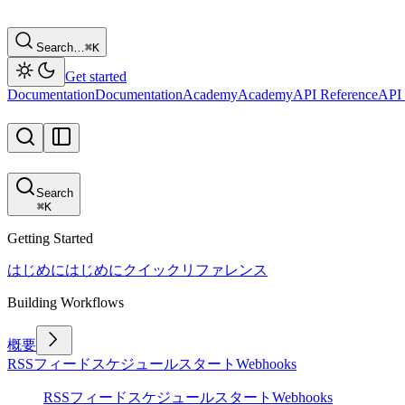
Search…
⌘
K
Get started
Documentation
Documentation
Academy
Academy
API Reference
API 
Search
⌘
K
Getting Started
はじめに
はじめに
クイックリファレンス
Building Workflows
概要
RSSフィード
スケジュール
スタート
Webhooks
RSSフィード
スケジュール
スタート
Webhooks