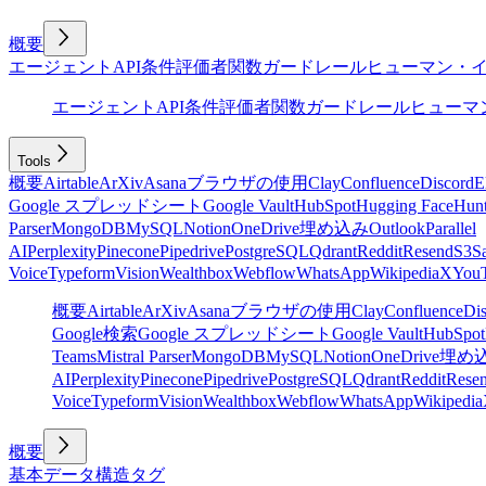
概要
エージェント
API
条件
評価者
関数
ガードレール
ヒューマン・
エージェント
API
条件
評価者
関数
ガードレール
ヒューマ
Tools
概要
Airtable
ArXiv
Asana
ブラウザの使用
Clay
Confluence
Discord
E
Google スプレッドシート
Google Vault
HubSpot
Hugging Face
Hunt
Parser
MongoDB
MySQL
Notion
OneDrive
埋め込み
Outlook
Parallel
AI
Perplexity
Pinecone
Pipedrive
PostgreSQL
Qdrant
Reddit
Resend
S3
Sa
Voice
Typeform
Vision
Wealthbox
Webflow
WhatsApp
Wikipedia
X
You
概要
Airtable
ArXiv
Asana
ブラウザの使用
Clay
Confluence
Di
Google検索
Google スプレッドシート
Google Vault
HubSpot
Teams
Mistral Parser
MongoDB
MySQL
Notion
OneDrive
埋め
AI
Perplexity
Pinecone
Pipedrive
PostgreSQL
Qdrant
Reddit
Rese
Voice
Typeform
Vision
Wealthbox
Webflow
WhatsApp
Wikipedia
概要
基本
データ構造
タグ