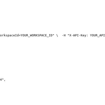
orkspaceId=YOUR_WORKSPACE_ID" \
  -H "X-API-Key: YOUR_API
4"
,