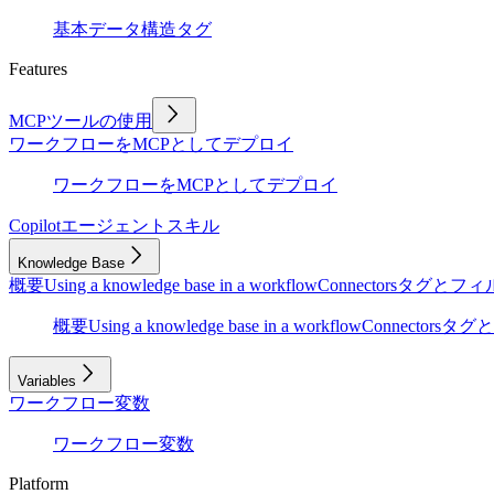
基本
データ構造
タグ
Features
MCPツールの使用
ワークフローをMCPとしてデプロイ
ワークフローをMCPとしてデプロイ
Copilot
エージェントスキル
Knowledge Base
概要
Using a knowledge base in a workflow
Connectors
タグとフィ
概要
Using a knowledge base in a workflow
Connectors
タグと
Variables
ワークフロー変数
ワークフロー変数
Platform