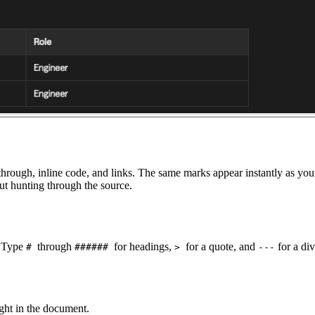
ikethrough, inline code, and links. The same marks appear instantly as y
ut hunting through the source.
. Type
through
for headings,
for a quote, and
for a div
#
######
>
---
right in the document.