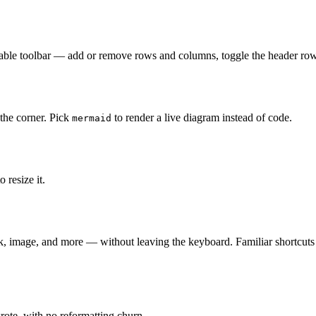
g table toolbar — add or remove rows and columns, toggle the header row,
the corner. Pick
to render a live diagram instead of code.
mermaid
 resize it.
ck, image, and more — without leaving the keyboard. Familiar shortcut
ote, with no reformatting churn.