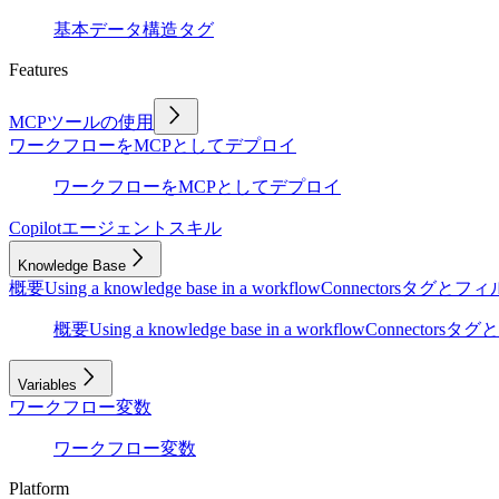
基本
データ構造
タグ
Features
MCPツールの使用
ワークフローをMCPとしてデプロイ
ワークフローをMCPとしてデプロイ
Copilot
エージェントスキル
Knowledge Base
概要
Using a knowledge base in a workflow
Connectors
タグとフィ
概要
Using a knowledge base in a workflow
Connectors
タグと
Variables
ワークフロー変数
ワークフロー変数
Platform