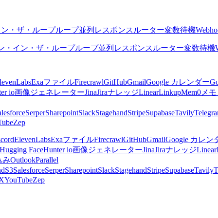
イン・ザ・ループ
ループ
並列
レスポンス
ルーター
変数
待機
Webho
ン・イン・ザ・ループ
ループ
並列
レスポンス
ルーター
変数
待機
levenLabs
Exa
ファイル
Firecrawl
GitHub
Gmail
Google カレンダー
G
er io
画像ジェネレーター
Jina
Jira
ナレッジ
Linear
Linkup
Mem0
メモ
lesforce
Serper
Sharepoint
Slack
Stagehand
Stripe
Supabase
Tavily
Telegr
Tube
Zep
scord
ElevenLabs
Exa
ファイル
Firecrawl
GitHub
Gmail
Google カレ
Hugging Face
Hunter io
画像ジェネレーター
Jina
Jira
ナレッジ
Linear
込み
Outlook
Parallel
nd
S3
Salesforce
Serper
Sharepoint
Slack
Stagehand
Stripe
Supabase
Tavily
T
X
YouTube
Zep