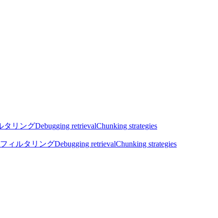
ルタリング
Debugging retrieval
Chunking strategies
フィルタリング
Debugging retrieval
Chunking strategies