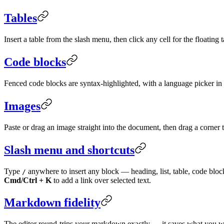
Tables
Insert a table from the slash menu, then click any cell for the floatin
Code blocks
Fenced code blocks are syntax-highlighted, with a language picker in 
Images
Paste or drag an image straight into the document, then drag a corner to
Slash menu and shortcuts
Type
anywhere to insert any block — heading, list, table, code blo
/
Cmd/Ctrl + K
to add a link over selected text.
Markdown fidelity
The editor round-trips your markdown exactly — it saves what you wr