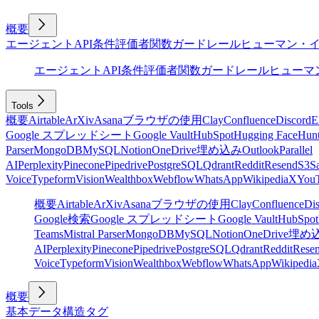
概要
エージェント
API
条件
評価者
関数
ガードレール
ヒューマン・
エージェント
API
条件
評価者
関数
ガードレール
ヒューマ
Tools
概要
Airtable
ArXiv
Asana
ブラウザの使用
Clay
Confluence
Discord
E
Google スプレッドシート
Google Vault
HubSpot
Hugging Face
Hunt
Parser
MongoDB
MySQL
Notion
OneDrive
埋め込み
Outlook
Parallel
AI
Perplexity
Pinecone
Pipedrive
PostgreSQL
Qdrant
Reddit
Resend
S3
Sa
Voice
Typeform
Vision
Wealthbox
Webflow
WhatsApp
Wikipedia
X
You
概要
Airtable
ArXiv
Asana
ブラウザの使用
Clay
Confluence
Di
Google検索
Google スプレッドシート
Google Vault
HubSpot
Teams
Mistral Parser
MongoDB
MySQL
Notion
OneDrive
埋め
AI
Perplexity
Pinecone
Pipedrive
PostgreSQL
Qdrant
Reddit
Rese
Voice
Typeform
Vision
Wealthbox
Webflow
WhatsApp
Wikipedia
概要
基本
データ構造
タグ