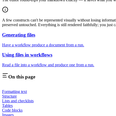
A few constructs can't be represented visually without losing info
preserved untouched. Everything is still rendered faithfully; you just can
Generating files
Have a workflow produce a document from a run.
Using files in workflows
Read a file into a workflow and produce one from a run.
On this page
Formatting text
Structure
Lists and checklists
Tables
Code blocks
Images