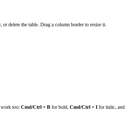
 or delete the table. Drag a column border to resize it.
s work too:
Cmd/Ctrl + B
for bold,
Cmd/Ctrl + I
for italic, and