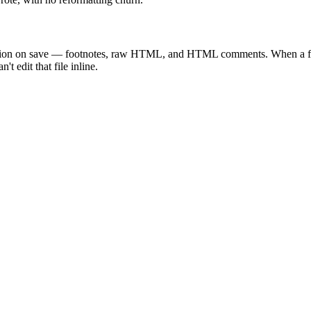
rmation on save — footnotes, raw HTML, and HTML comments. When a fil
't edit that file inline.