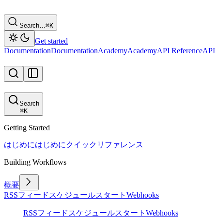
Search…
⌘
K
Get started
Documentation
Documentation
Academy
Academy
API Reference
API 
Search
⌘
K
Getting Started
はじめに
はじめに
クイックリファレンス
Building Workflows
概要
RSSフィード
スケジュール
スタート
Webhooks
RSSフィード
スケジュール
スタート
Webhooks