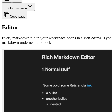
On this page
Copy page
Editor
Every markdown file in your workspace opens in a
rich editor
. Type
markdown underneath, no lock-in.