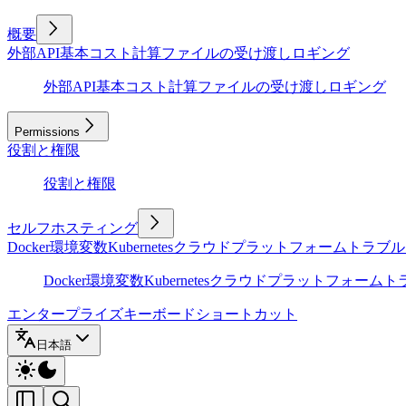
概要
外部API
基本
コスト計算
ファイルの受け渡し
ロギング
外部API
基本
コスト計算
ファイルの受け渡し
ロギング
Permissions
役割と権限
役割と権限
セルフホスティング
Docker
環境変数
Kubernetes
クラウドプラットフォーム
トラブル
Docker
環境変数
Kubernetes
クラウドプラットフォーム
ト
エンタープライズ
キーボードショートカット
日本語