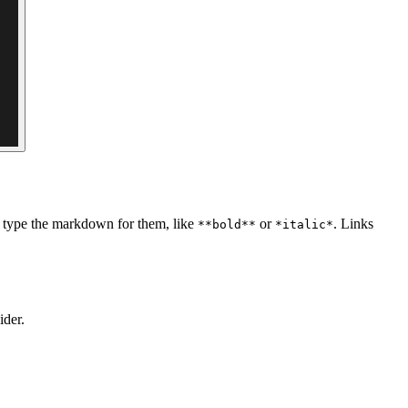
ou type the markdown for them, like
or
. Links
**bold**
*italic*
ider.