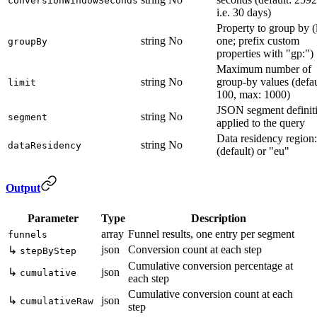
conversionWindowSeconds
i.e. 30 days)
Property to group by (l
string
No
one; prefix custom
groupBy
properties with "gp:")
Maximum number of
string
No
group-by values (defau
limit
100, max: 1000)
JSON segment definiti
string
No
segment
applied to the query
Data residency region:
string
No
dataResidency
(default) or "eu"
Output
Parameter
Type
Description
array
Funnel results, one entry per segment
funnels
json
Conversion count at each step
↳
stepByStep
Cumulative conversion percentage at
↳
json
cumulative
each step
Cumulative conversion count at each
↳
json
cumulativeRaw
step