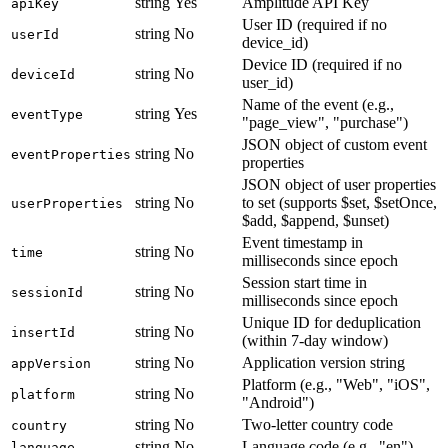
string
Yes
Amplitude API Key
apiKey
User ID (required if no
string
No
userId
device_id)
Device ID (required if no
string
No
deviceId
user_id)
Name of the event (e.g.,
string
Yes
eventType
"page_view", "purchase")
JSON object of custom event
string
No
eventProperties
properties
JSON object of user properties
string
No
to set (supports $set, $setOnce,
userProperties
$add, $append, $unset)
Event timestamp in
string
No
time
milliseconds since epoch
Session start time in
string
No
sessionId
milliseconds since epoch
Unique ID for deduplication
string
No
insertId
(within 7-day window)
string
No
Application version string
appVersion
Platform (e.g., "Web", "iOS",
string
No
platform
"Android")
string
No
Two-letter country code
country
string
No
Language code (e.g., "en")
language