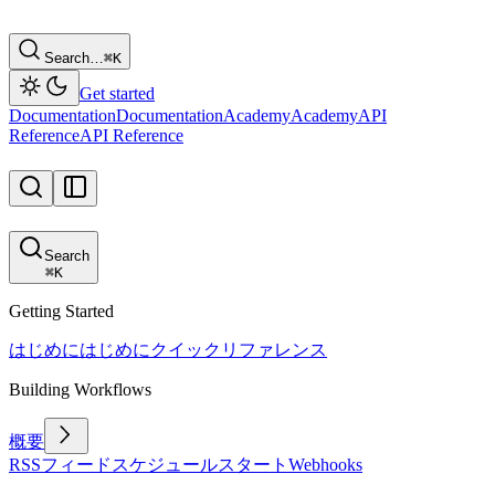
Search…
⌘
K
Get started
Documentation
Documentation
Academy
Academy
API
Reference
API Reference
Search
⌘
K
Getting Started
はじめに
はじめに
クイックリファレンス
Building Workflows
概要
RSSフィード
スケジュール
スタート
Webhooks