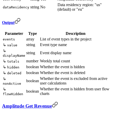
Data residency region: "us"
string
No
dataResidency
(default) or "eu"
Output
Parameter
Type
Description
array
List of event types in the project
events
string
Event type name
↳
value
↳
string
Event display name
displayName
number
Weekly total count
↳
totals
boolean
Whether the event is hidden
↳
hidden
boolean
Whether the event is deleted
↳
deleted
Whether the event is excluded from active
↳
boolean
user calculations
nonActive
Whether the event is hidden from user flow
↳
boolean
charts
flowHidden
Amplitude Get Revenue