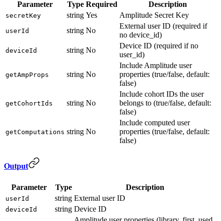
Parameter
Type
Required
Description
string
Yes
Amplitude Secret Key
secretKey
External user ID (required if
string
No
userId
no device_id)
Device ID (required if no
string
No
deviceId
user_id)
Include Amplitude user
string
No
properties (true/false, default:
getAmpProps
false)
Include cohort IDs the user
string
No
belongs to (true/false, default:
getCohortIds
false)
Include computed user
string
No
properties (true/false, default:
getComputations
false)
Output
Parameter
Type
Description
string
External user ID
userId
string
Device ID
deviceId
Amplitude user properties (library, first_used,