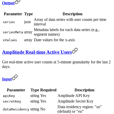
Output
Parameter
Type
Description
Array of data series with user counts per time
json
series
interval
Metadata labels for each data series (e.g.,
array
seriesMeta
segment names)
array
Date values for the x-axis
xValues
Amplitude Real-time Active Users
Get real-time active user counts at 5-minute granularity for the last 2
days.
Input
Parameter
Type
Required
Description
string
Yes
Amplitude API Key
apiKey
string
Yes
Amplitude Secret Key
secretKey
Data residency region: "us"
string
No
dataResidency
(default) or "eu"