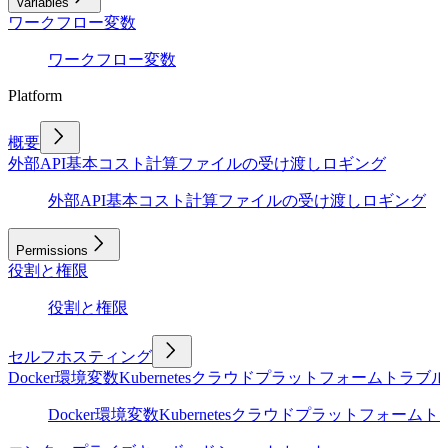
Variables
ワークフロー変数
ワークフロー変数
Platform
概要
外部API
基本
コスト計算
ファイルの受け渡し
ロギング
外部API
基本
コスト計算
ファイルの受け渡し
ロギング
Permissions
役割と権限
役割と権限
セルフホスティング
Docker
環境変数
Kubernetes
クラウドプラットフォーム
トラブル
Docker
環境変数
Kubernetes
クラウドプラットフォーム
ト