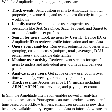
With the Amplitude integration, your agents can:
Track events
: Send custom events to Amplitude with rich
properties, revenue data, and user context directly from your
workflows
Identify users
: Set and update user properties using
operations like $set, $setOnce, $add, $append, and $unset to
maintain detailed user profiles
Search for users
: Look up users by User ID, Device ID, or
Amplitude ID to retrieve profile information and metadata
Query event analytics
: Run event segmentation queries with
grouping, custom metrics (uniques, totals, averages, DAU
percentages), and flexible date ranges
Monitor user activity
: Retrieve event streams for specific
users to understand individual user journeys and behavior
patterns
Analyze active users
: Get active or new user counts over
time with daily, weekly, or monthly granularity
Track revenue
: Access revenue LTV metrics including
ARPU, ARPPU, total revenue, and paying user counts
In Sim, the Amplitude integration enables powerful analytics
automation scenarios. Your agents can track product events in real
time based on workflow triggers, enrich user profiles as new data
becomes available, query segmentation data to inform downstream