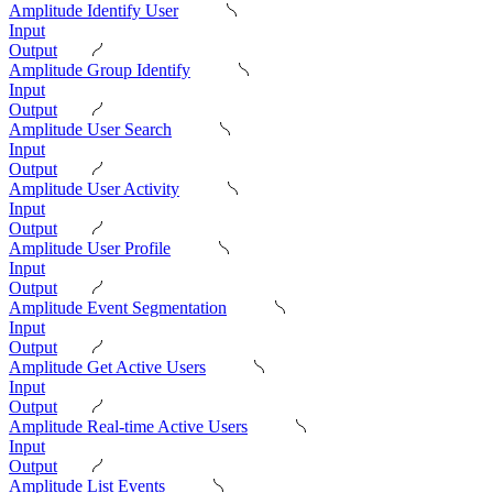
Amplitude Identify User
Input
Output
Amplitude Group Identify
Input
Output
Amplitude User Search
Input
Output
Amplitude User Activity
Input
Output
Amplitude User Profile
Input
Output
Amplitude Event Segmentation
Input
Output
Amplitude Get Active Users
Input
Output
Amplitude Real-time Active Users
Input
Output
Amplitude List Events