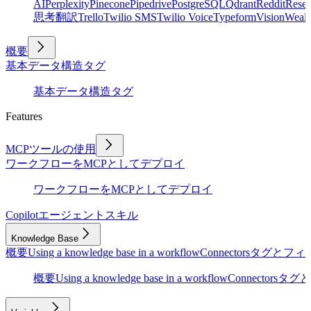
AI
Perplexity
Pinecone
Pipedrive
PostgreSQL
Qdrant
Reddit
Rese
思考
翻訳
Trello
Twilio SMS
Twilio Voice
Typeform
Vision
Wealt
概要
基本
データ構造
タグ
基本
データ構造
タグ
Features
MCPツールの使用
ワークフローをMCPとしてデプロイ
ワークフローをMCPとしてデプロイ
Copilot
エージェントスキル
Knowledge Base
概要
Using a knowledge base in a workflow
Connectors
タグとフィ
概要
Using a knowledge base in a workflow
Connectors
タグと