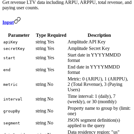
Get revenue LTV data including ARPU, ARPPU, total revenue, and
paying user counts.
Input
Parameter
Type
Required
Description
string
Yes
Amplitude API Key
apiKey
string
Yes
Amplitude Secret Key
secretKey
Start date in YYYYMMDD
string
Yes
start
format
End date in YYYYMMDD
string
Yes
end
format
Metric: 0 (ARPU), 1 (ARPPU),
string
No
2 (Total Revenue), 3 (Paying
metric
Users)
Time interval: 1 (daily), 7
string
No
interval
(weekly), or 30 (monthly)
Property name to group by (limit:
string
No
groupBy
one)
JSON segment definition(s)
string
No
segment
applied to the query
Data residency region: "us"