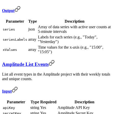
Output
Parameter
Type
Description
Array of data series with active user counts at
json
series
5-minute intervals
Labels for each series (e.g., "Today",
array
seriesLabels
"Yesterday")
Time values for the x-axis (e.g., "15:00",
array
xValues
"15:05")
Amplitude List Events
List all event types in the Amplitude project with their weekly totals
and unique counts.
Input
Parameter
Type
Required
Description
string
Yes
Amplitude API Key
apiKey
string
Yes
Amplitude Secret Key
secretKey