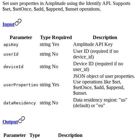
Set user properties in Amplitude using the Identify API. Supports
$set, $setOnce, $add, $append, $unset operations.
Input
Parameter
Type
Required
Description
string
Yes
Amplitude API Key
apiKey
User ID (required if no
string
No
userId
device_id)
Device ID (required if no
string
No
deviceId
user_id)
JSON object of user properties.
Use operations like $set,
string
Yes
userProperties
$setOnce, $add, $append,
$unset.
Data residency region: "us"
string
No
dataResidency
(default) or "eu"
Output
Parameter
Type
Description