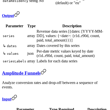
string
No
dataResidency
(default) or "eu"
Output
Parameter
Type
Description
Revenue data series [{dates: [YYYY-MM-
array
DD], values: {<date>: {r1d..r90d, count,
series
paid, total_amount}}}]
array
Dates covered by this series
↳
dates
Per-date metric values keyed by date
↳
json
values
(r1d..r90d, count, paid, total_amount)
array
Labels for each data series
seriesLabels
Amplitude Funnels
Analyze conversion rates and drop-off between a sequence of
events.
Input
Parameter
Type
Required
Description