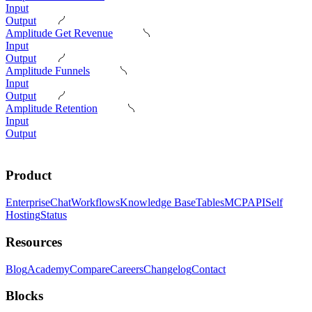
Input
Output
Amplitude Get Revenue
Input
Output
Amplitude Funnels
Input
Output
Amplitude Retention
Input
Output
Product
Enterprise
Chat
Workflows
Knowledge Base
Tables
MCP
API
Self
Hosting
Status
Resources
Blog
Academy
Compare
Careers
Changelog
Contact
Blocks