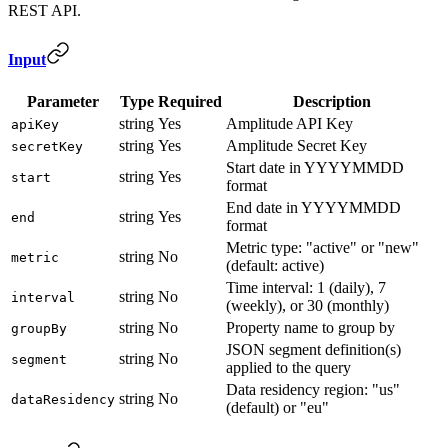
REST API.
Input
Parameter
Type
Required
Description
string
Yes
Amplitude API Key
apiKey
string
Yes
Amplitude Secret Key
secretKey
Start date in YYYYMMDD
string
Yes
start
format
End date in YYYYMMDD
string
Yes
end
format
Metric type: "active" or "new"
string
No
metric
(default: active)
Time interval: 1 (daily), 7
string
No
interval
(weekly), or 30 (monthly)
string
No
Property name to group by
groupBy
JSON segment definition(s)
string
No
segment
applied to the query
Data residency region: "us"
string
No
dataResidency
(default) or "eu"