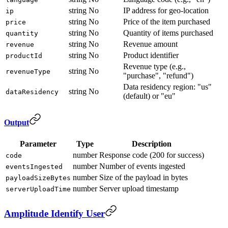
string
No
IP address for geo-location
ip
string
No
Price of the item purchased
price
string
No
Quantity of items purchased
quantity
string
No
Revenue amount
revenue
string
No
Product identifier
productId
Revenue type (e.g.,
string
No
revenueType
"purchase", "refund")
Data residency region: "us"
string
No
dataResidency
(default) or "eu"
Output
Parameter
Type
Description
number
Response code (200 for success)
code
number
Number of events ingested
eventsIngested
number
Size of the payload in bytes
payloadSizeBytes
number
Server upload timestamp
serverUploadTime
Amplitude Identify User