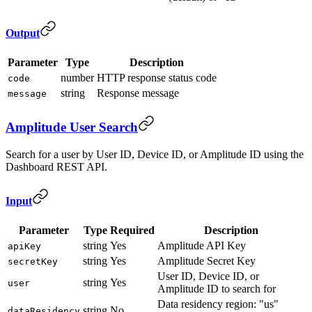
Output
Parameter
Type
Description
number
HTTP response status code
code
string
Response message
message
Amplitude User Search
Search for a user by User ID, Device ID, or Amplitude ID using the
Dashboard REST API.
Input
Parameter
Type
Required
Description
string
Yes
Amplitude API Key
apiKey
string
Yes
Amplitude Secret Key
secretKey
User ID, Device ID, or
string
Yes
user
Amplitude ID to search for
Data residency region: "us"
string
No
dataResidency