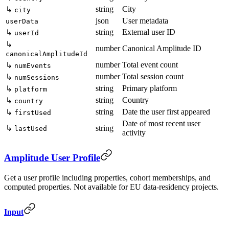
string
City
↳
city
json
User metadata
userData
string
External user ID
↳
userId
↳
number
Canonical Amplitude ID
canonicalAmplitudeId
number
Total event count
↳
numEvents
number
Total session count
↳
numSessions
string
Primary platform
↳
platform
string
Country
↳
country
string
Date the user first appeared
↳
firstUsed
Date of most recent user
↳
string
lastUsed
activity
Amplitude User Profile
Get a user profile including properties, cohort memberships, and
computed properties. Not available for EU data-residency projects.
Input