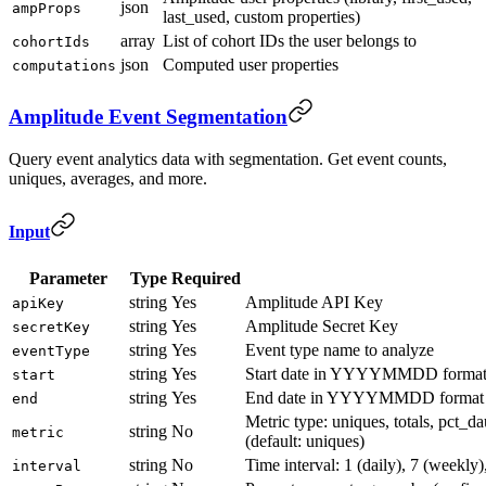
json
ampProps
last_used, custom properties)
array
List of cohort IDs the user belongs to
cohortIds
json
Computed user properties
computations
Amplitude Event Segmentation
Query event analytics data with segmentation. Get event counts,
uniques, averages, and more.
Input
Parameter
Type
Required
string
Yes
Amplitude API Key
apiKey
string
Yes
Amplitude Secret Key
secretKey
string
Yes
Event type name to analyze
eventType
string
Yes
Start date in YYYYMMDD forma
start
string
Yes
End date in YYYYMMDD format
end
Metric type: uniques, totals, pct_d
string
No
metric
(default: uniques)
string
No
Time interval: 1 (daily), 7 (weekly
interval