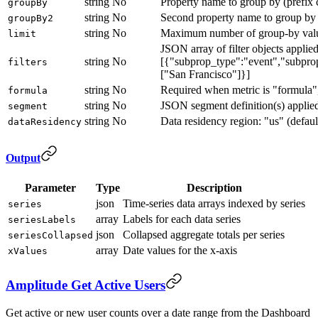
string
No
Property name to group by (prefix 
groupBy
string
No
Second property name to group by (
groupBy2
string
No
Maximum number of group-by val
limit
JSON array of filter objects applied
string
No
[{"subprop_type":"event","subpro
filters
["San Francisco"]}]
string
No
Required when metric is "formu
formula
string
No
JSON segment definition(s) applied
segment
string
No
Data residency region: "us" (defaul
dataResidency
Output
Parameter
Type
Description
json
Time-series data arrays indexed by series
series
array
Labels for each data series
seriesLabels
json
Collapsed aggregate totals per series
seriesCollapsed
array
Date values for the x-axis
xValues
Amplitude Get Active Users
Get active or new user counts over a date range from the Dashboard