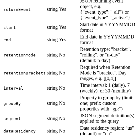
JSON returning event
object, e.g.
string
Yes
returnEvent
{"event_type":"_all"} or
{"event_type":"_active"}
Start date in YYYYMMDD
string
Yes
start
format
End date in YYYYMMDD
string
Yes
end
format
Retention type: "bracket",
string
No
"rolling", or "n-day"
retentionMode
(default: n-day)
Required when Retention
string
No
Mode is "bracket". Day
retentionBrackets
ranges, e.g. [[0,4]]
Time interval: 1 (daily), 7
string
No
interval
(weekly), or 30 (monthly)
Property to group by (limit:
string
No
one; prefix custom
groupBy
properties with "gp:")
JSON segment definition(s)
string
No
segment
applied to the query
Data residency region: "us"
string
No
dataResidency
(default) or "eu"