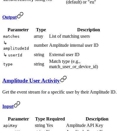
(default) or "eu"
Output
Parameter
Type
Description
array
List of matching users
matches
↳
number
Amplitude internal user ID
amplitudeId
string
External user ID
↳
userId
Match type (e.g.,
string
type
match_user_or_device_id)
Amplitude User Activity
Get the event stream for a specific user by their Amplitude ID.
Input
Parameter
Type
Required
Description
string
Yes
Amplitude API Key
apiKey