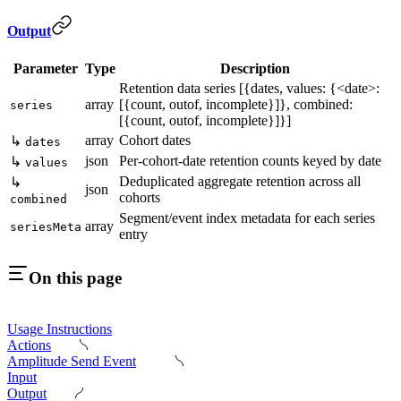
Output
Parameter
Type
Description
Retention data series [{dates, values: {<date>:
array
[{count, outof, incomplete}]}, combined:
series
[{count, outof, incomplete}]}]
array
Cohort dates
↳
dates
json
Per-cohort-date retention counts keyed by date
↳
values
Deduplicated aggregate retention across all
↳
json
cohorts
combined
Segment/event index metadata for each series
array
seriesMeta
entry
On this page
Usage Instructions
Actions
Amplitude Send Event
Input
Output