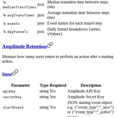
Median transition time between steps
↳
json
(ms)
medianTransTimes
Average transition time between steps
↳
json
avgTransTimes
(ms)
json
Event names for each funnel step
↳
events
Daily funnel breakdown {series,
↳
json
dayFunnels
xValues}
Amplitude Retention
Measure how many users return to perform an action after a starting
action.
Input
Parameter
Type
Required
Description
string
Yes
Amplitude API Key
apiKey
string
Yes
Amplitude Secret Key
secretKey
JSON starting event object,
string
Yes
e.g. {"event_type":"_new"}
startEvent
or {"event_type":"_active"}