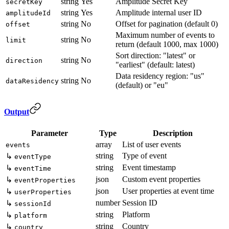
string
Yes
Amplitude Secret Key
secretKey
string
Yes
Amplitude internal user ID
amplitudeId
string
No
Offset for pagination (default 0)
offset
Maximum number of events to
string
No
limit
return (default 1000, max 1000)
Sort direction: "latest" or
string
No
direction
"earliest" (default: latest)
Data residency region: "us"
string
No
dataResidency
(default) or "eu"
Output
Parameter
Type
Description
array
List of user events
events
string
Type of event
↳
eventType
string
Event timestamp
↳
eventTime
json
Custom event properties
↳
eventProperties
json
User properties at event time
↳
userProperties
number
Session ID
↳
sessionId
string
Platform
↳
platform
string
Country
↳
country