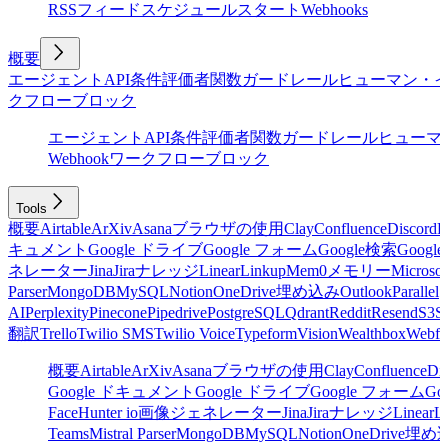
RSSフィード
スケジュール
スタート
Webhooks
概要
エージェント
API
条件
評価者
関数
ガードレール
ヒューマン・
クフローブロック
エージェント
API
条件
評価者
関数
ガードレール
ヒューマ
Webhook
ワークフローブロック
Tools
概要
Airtable
ArXiv
Asana
ブラウザの使用
Clay
Confluence
Discord
E
キュメント
Google ドライブ
Google フォーム
Google検索
Goog
ネレーター
Jina
Jira
ナレッジ
Linear
Linkup
Mem0
メモリー
Microsof
Parser
MongoDB
MySQL
Notion
OneDrive
埋め込み
Outlook
Parallel
AI
Perplexity
Pinecone
Pipedrive
PostgreSQL
Qdrant
Reddit
Resend
S3
Sa
翻訳
Trello
Twilio SMS
Twilio Voice
Typeform
Vision
Wealthbox
Webfl
概要
Airtable
ArXiv
Asana
ブラウザの使用
Clay
Confluence
Di
Google ドキュメント
Google ドライブ
Google フォーム
Go
Face
Hunter io
画像ジェネレーター
Jina
Jira
ナレッジ
Linear
L
Teams
Mistral Parser
MongoDB
MySQL
Notion
OneDrive
埋め