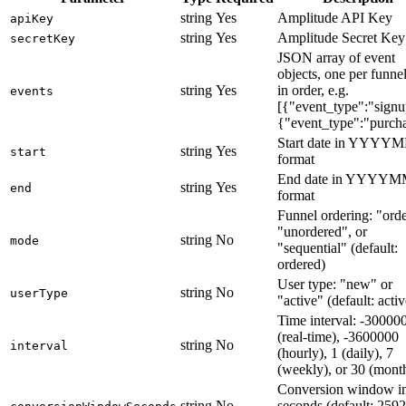
string
Yes
Amplitude API Key
apiKey
string
Yes
Amplitude Secret Key
secretKey
JSON array of event
objects, one per funnel
string
Yes
in order, e.g.
events
[{"event_type":"signu
{"event_type":"purch
Start date in YYY
string
Yes
start
format
End date in YYYY
string
Yes
end
format
Funnel ordering: "ord
"unordered", or
string
No
mode
"sequential" (default:
ordered)
User type: "new" or
string
No
userType
"active" (default: activ
Time interval: -30000
(real-time), -3600000
string
No
interval
(hourly), 1 (daily), 7
(weekly), or 30 (mont
Conversion window i
string
No
seconds (default: 259