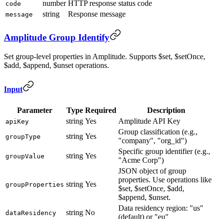
number
HTTP response status code
code
string
Response message
message
Amplitude Group Identify
Set group-level properties in Amplitude. Supports $set, $setOnce,
$add, $append, $unset operations.
Input
Parameter
Type
Required
Description
string
Yes
Amplitude API Key
apiKey
Group classification (e.g.,
string
Yes
groupType
"company", "org_id")
Specific group identifier (e.g.,
string
Yes
groupValue
"Acme Corp")
JSON object of group
properties. Use operations like
string
Yes
groupProperties
$set, $setOnce, $add,
$append, $unset.
Data residency region: "us"
string
No
dataResidency
(default) or "eu"