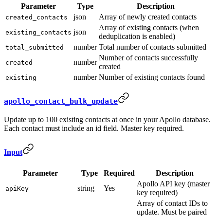
Parameter
Type
Description
json
Array of newly created contacts
created_contacts
Array of existing contacts (when
json
existing_contacts
deduplication is enabled)
number
Total number of contacts submitted
total_submitted
Number of contacts successfully
number
created
created
number
Number of existing contacts found
existing
apollo_contact_bulk_update
Update up to 100 existing contacts at once in your Apollo database.
Each contact must include an id field. Master key required.
Input
Parameter
Type
Required
Description
Apollo API key (master
string
Yes
apiKey
key required)
Array of contact IDs to
update. Must be paired