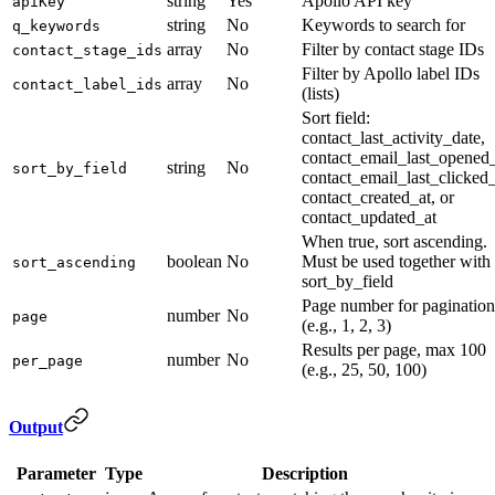
string
Yes
Apollo API key
apiKey
string
No
Keywords to search for
q_keywords
array
No
Filter by contact stage IDs
contact_stage_ids
Filter by Apollo label IDs
array
No
contact_label_ids
(lists)
Sort field:
contact_last_activity_date,
contact_email_last_opened_
string
No
sort_by_field
contact_email_last_clicked_
contact_created_at, or
contact_updated_at
When true, sort ascending.
boolean
No
Must be used together with
sort_ascending
sort_by_field
Page number for pagination
number
No
page
(e.g., 1, 2, 3)
Results per page, max 100
number
No
per_page
(e.g., 25, 50, 100)
Output
Parameter
Type
Description