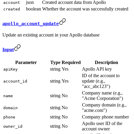
json
Created account data from Apollo
account
boolean
Whether the account was successfully created
created
apollo_account_update
Update an existing account in your Apollo database
Input
Parameter
Type
Required
Description
string
Yes
Apollo API key
apiKey
ID of the account to
string
Yes
update (e.g.,
account_id
"acc_abc123")
Company name (e.g.,
string
No
name
"Acme Corporation")
Company domain (e.g.,
string
No
domain
"acme.com")
string
No
Company phone number
phone
Apollo user ID of the
string
No
owner_id
account owner