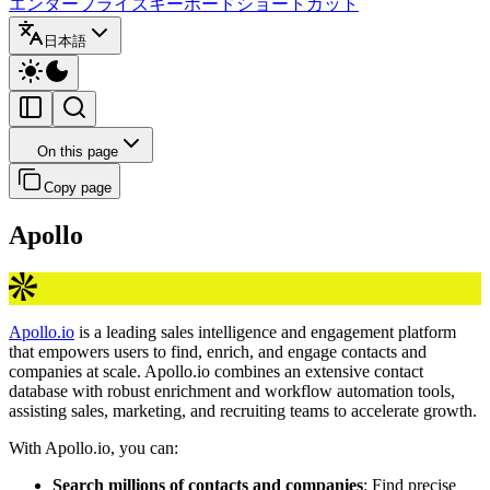
エンタープライズ
キーボードショートカット
日本語
On this page
Copy page
Apollo
Apollo.io
is a leading sales intelligence and engagement platform
that empowers users to find, enrich, and engage contacts and
companies at scale. Apollo.io combines an extensive contact
database with robust enrichment and workflow automation tools,
assisting sales, marketing, and recruiting teams to accelerate growth.
With Apollo.io, you can:
Search millions of contacts and companies
: Find precise