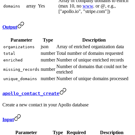
Array of company domains to enrich
array
Yes
(max 10, no
www
. or @, e.g.,
domains
["apollo.io", "stripe.com"])
Output
Parameter
Type
Description
json
Array of enriched organization data
organizations
number
Total number of domains requested
total
number
Number of unique enriched records
enriched
Number of domains that could not be
number
missing_records
enriched
number
Number of unique domains processed
unique_domains
apollo_contact_create
Create a new contact in your Apollo database
Input
Parameter
Type
Required
Description