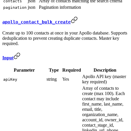
json
Array of contacts matching the search criteria
contacts
json
Pagination information
pagination
apollo_contact_bulk_create
Create up to 100 contacts at once in your Apollo database. Supports
deduplication to prevent creating duplicate contacts. Master key
required.
Input
Parameter
Type
Required
Description
Apollo API key (master
string
Yes
apiKey
key required)
Array of contacts to
create (max 100). Each
contact may include
first_name, last_name,
email, title,
organization_name,
account_id, owner_id,
contact_stage_id,
linkedin_url, phone