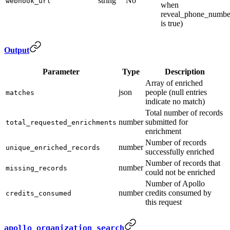
string
No
webhook_url
when
reveal_phone_numbe
is true)
Output
Parameter
Type
Description
Array of enriched
json
people (null entries
matches
indicate no match)
Total number of records
number
submitted for
total_requested_enrichments
enrichment
Number of records
number
unique_enriched_records
successfully enriched
Number of records that
number
missing_records
could not be enriched
Number of Apollo
number
credits consumed by
credits_consumed
this request
apollo_organization_search