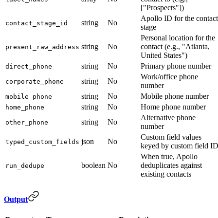
["Prospects"])
Apollo ID for the contact
string
No
contact_stage_id
stage
Personal location for the
string
No
contact (e.g., "Atlanta,
present_raw_address
United States")
string
No
Primary phone number
direct_phone
Work/office phone
string
No
corporate_phone
number
string
No
Mobile phone number
mobile_phone
string
No
Home phone number
home_phone
Alternative phone
string
No
other_phone
number
Custom field values
json
No
typed_custom_fields
keyed by custom field I
When true, Apollo
boolean
No
deduplicates against
run_dedupe
existing contacts
Output