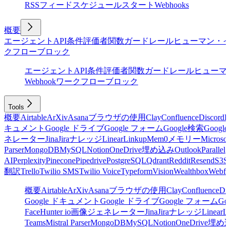
RSSフィード
スケジュール
スタート
Webhooks
概要
エージェント
API
条件
評価者
関数
ガードレール
ヒューマン・
クフローブロック
エージェント
API
条件
評価者
関数
ガードレール
ヒューマ
Webhook
ワークフローブロック
Tools
概要
Airtable
ArXiv
Asana
ブラウザの使用
Clay
Confluence
Discord
E
キュメント
Google ドライブ
Google フォーム
Google検索
Goog
ネレーター
Jina
Jira
ナレッジ
Linear
Linkup
Mem0
メモリー
Microsof
Parser
MongoDB
MySQL
Notion
OneDrive
埋め込み
Outlook
Parallel
AI
Perplexity
Pinecone
Pipedrive
PostgreSQL
Qdrant
Reddit
Resend
S3
Sa
翻訳
Trello
Twilio SMS
Twilio Voice
Typeform
Vision
Wealthbox
Webfl
概要
Airtable
ArXiv
Asana
ブラウザの使用
Clay
Confluence
Di
Google ドキュメント
Google ドライブ
Google フォーム
Go
Face
Hunter io
画像ジェネレーター
Jina
Jira
ナレッジ
Linear
L
Teams
Mistral Parser
MongoDB
MySQL
Notion
OneDrive
埋め