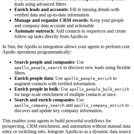
leads using advanced filters
Enrich leads and accounts
: Fill in missing details with
verified data and up-to-date information
Manage and organize CRM records
: Keep your people
and company data accurate and actionable
Automate outreach
: Add contacts to sequences and create
follow-up tasks directly from Apollo.io
In Sim, the Apollo.io integration allows your agents to perform core
Apollo operations programmatically:
Search people and companies
: Use
to discover new leads using flexible
apollo_people_search
filters.
Enrich people data
: Use
to
apollo_people_enrich
augment contacts with verified information.
Enrich people in bulk
: Use
apollo_people_bulk_enrich
for large-scale enrichment of multiple contacts at once.
Search and enrich companies
: Use
and
to
apollo_company_search
apollo_company_enrich
discover and update key company information.
This enables your agents to build powerful workflows for
prospecting, CRM enrichment, and automation without manual data
entry or switching tabs. Integrate Apollo.io as a dynamic data source