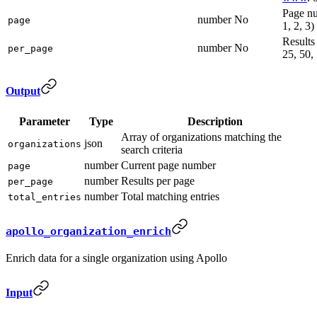
Page nu
number
No
page
1, 2, 3)
Results
number
No
per_page
25, 50,
Output
Parameter
Type
Description
Array of organizations matching the
json
organizations
search criteria
number
Current page number
page
number
Results per page
per_page
number
Total matching entries
total_entries
apollo_organization_enrich
Enrich data for a single organization using Apollo
Input