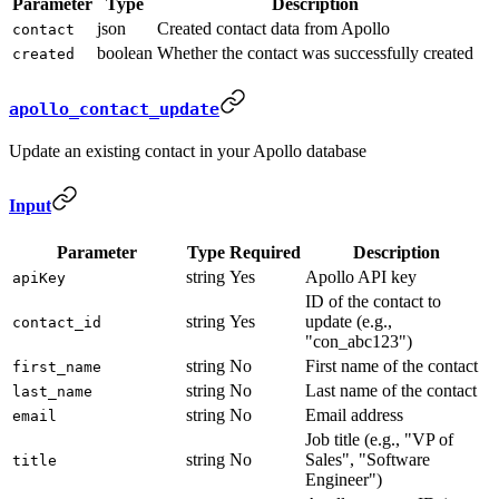
Parameter
Type
Description
json
Created contact data from Apollo
contact
boolean
Whether the contact was successfully created
created
apollo_contact_update
Update an existing contact in your Apollo database
Input
Parameter
Type
Required
Description
string
Yes
Apollo API key
apiKey
ID of the contact to
string
Yes
update (e.g.,
contact_id
"con_abc123")
string
No
First name of the contact
first_name
string
No
Last name of the contact
last_name
string
No
Email address
email
Job title (e.g., "VP of
string
No
Sales", "Software
title
Engineer")