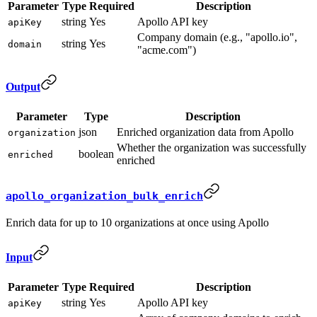
Parameter
Type
Required
Description
string
Yes
Apollo API key
apiKey
Company domain (e.g., "apollo.io",
string
Yes
domain
"acme.com")
Output
Parameter
Type
Description
json
Enriched organization data from Apollo
organization
Whether the organization was successfully
boolean
enriched
enriched
apollo_organization_bulk_enrich
Enrich data for up to 10 organizations at once using Apollo
Input
Parameter
Type
Required
Description
string
Yes
Apollo API key
apiKey