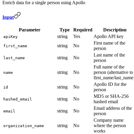
Enrich data for a single person using Apollo
Input
Parameter
Type
Required
Description
string
Yes
Apollo API key
apiKey
First name of the
string
No
first_name
person
Last name of the
string
No
last_name
person
Full name of the
string
No
person (alternative to
name
first_name/last_name
Apollo ID for the
string
No
id
person
MD5 or SHA-256
string
No
hashed_email
hashed email
Email address of the
string
No
email
person
Company name
string
No
where the person
organization_name
works