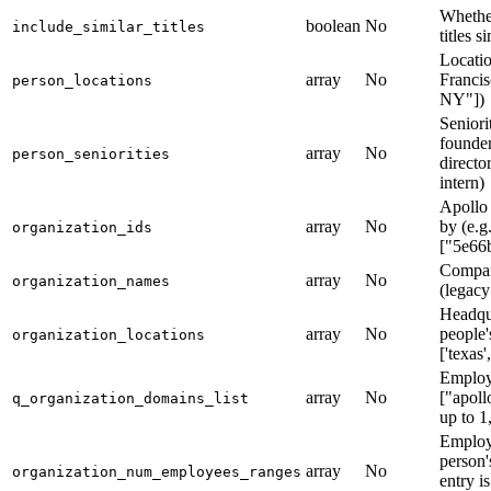
Whether
boolean
No
include_similar_titles
titles s
Locatio
array
No
Franci
person_locations
NY"])
Seniori
founder
array
No
person_seniorities
directo
intern)
Apollo 
array
No
by (e.g.
organization_ids
["5e66
Compan
array
No
organization_names
(legacy 
Headqua
array
No
people'
organization_locations
['texas'
Employ
array
No
["apoll
q_organization_domains_list
up to 1
Employe
person'
array
No
organization_num_employees_ranges
entry i