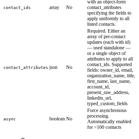
with an object-form
array
No
contact_attributes
contact_ids
specifying the fields to
apply uniformly to all
listed contacts.
Required. Either an
array of per-contact
updates (each with id)
— used standalone —
or a single object of
attributes to apply to all
contact_ids. Supported
json
No
contact_attributes
fields: owner_id, email,
organization_name, title,
first_name, last_name,
account_id,
present_raw_address,
linkedin_url,
typed_custom_fields
Force asynchronous
processing.
boolean
No
async
Automatically enabled
for >100 contacts