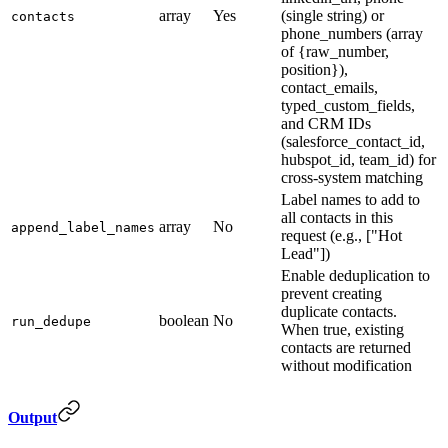
array
Yes
(single string) or
contacts
phone_numbers (array
of {raw_number,
position}),
contact_emails,
typed_custom_fields,
and CRM IDs
(salesforce_contact_id,
hubspot_id, team_id) for
cross-system matching
Label names to add to
all contacts in this
array
No
append_label_names
request (e.g., ["Hot
Lead"])
Enable deduplication to
prevent creating
duplicate contacts.
boolean
No
run_dedupe
When true, existing
contacts are returned
without modification
Output