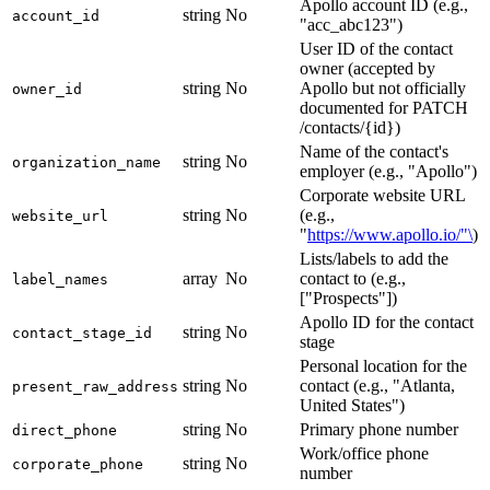
Apollo account ID (e.g.,
string
No
account_id
"acc_abc123")
User ID of the contact
owner (accepted by
string
No
Apollo but not officially
owner_id
documented for PATCH
/contacts/{id})
Name of the contact's
string
No
organization_name
employer (e.g., "Apollo")
Corporate website URL
string
No
(e.g.,
website_url
"
https://www.apollo.io/"\
)
Lists/labels to add the
array
No
contact to (e.g.,
label_names
["Prospects"])
Apollo ID for the contact
string
No
contact_stage_id
stage
Personal location for the
string
No
contact (e.g., "Atlanta,
present_raw_address
United States")
string
No
Primary phone number
direct_phone
Work/office phone
string
No
corporate_phone
number