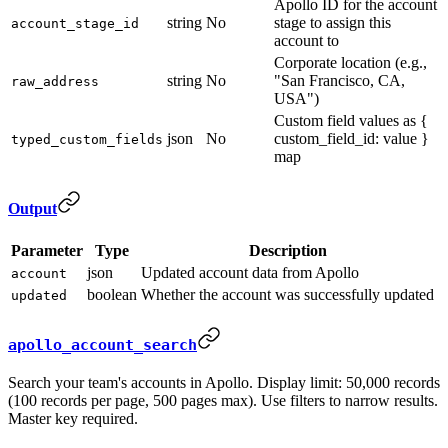
Apollo ID for the account
string
No
stage to assign this
account_stage_id
account to
Corporate location (e.g.,
string
No
"San Francisco, CA,
raw_address
USA")
Custom field values as {
json
No
custom_field_id: value }
typed_custom_fields
map
Output
Parameter
Type
Description
json
Updated account data from Apollo
account
boolean
Whether the account was successfully updated
updated
apollo_account_search
Search your team's accounts in Apollo. Display limit: 50,000 records
(100 records per page, 500 pages max). Use filters to narrow results.
Master key required.