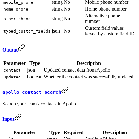
string
No
Mobile phone number
mobile_phone
string
No
Home phone number
home_phone
Alternative phone
string
No
other_phone
number
Custom field values
json
No
typed_custom_fields
keyed by custom field ID
Output
Parameter
Type
Description
json
Updated contact data from Apollo
contact
boolean
Whether the contact was successfully updated
updated
apollo_contact_search
Search your team's contacts in Apollo
Input
Parameter
Type
Required
Description