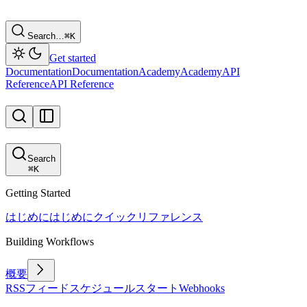
Search…
⌘
K
Get started
Documentation
Documentation
Academy
Academy
API
Reference
API Reference
Search
⌘
K
Getting Started
はじめに
はじめに
クイックリファレンス
Building Workflows
概要
RSSフィード
スケジュール
スタート
Webhooks