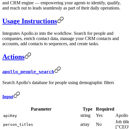
and CRM engine — empowering your agents to identify, qualify,
and reach out to leads seamlessly as part of their daily operations.
Usage Instructions
Integrates Apollo.io into the workflow. Search for people and
companies, enrich contact data, manage your CRM contacts and
accounts, add contacts to sequences, and create tasks.
Actions
apollo_people_search
Search Apollo's database for people using demographic filters
Input
Parameter
Type
Required
string
Yes
Apollo
apiKey
Job titl
array
No
person_titles
["CEO"