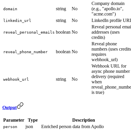
Company domain
string
No
(e.g., "apollo.io",
domain
"acme.com")
string
No
LinkedIn profile UR
linkedin_url
Reveal personal emai
boolean
No
addresses (uses
reveal_personal_emails
credits)
Reveal phone
numbers (uses credits
boolean
No
reveal_phone_number
requires
webhook_url)
Webhook URL for
async phone number
delivery (required
string
No
webhook_url
when
reveal_phone_numbe
is true)
Output
Parameter
Type
Description
json
Enriched person data from Apollo
person