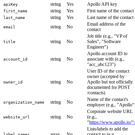
string
Yes
Apollo API key
apiKey
string
Yes
First name of the contact
first_name
string
Yes
Last name of the contact
last_name
Email address of the
string
No
email
contact
Job title (e.g., "VP of
string
No
Sales", "Software
title
Engineer")
Apollo account ID to
string
No
associate with (e.g.,
account_id
"acc_abc123")
User ID of the contact
owner (accepted by
string
No
Apollo but not officially
owner_id
documented for POST
/contacts)
Name of the contact's
string
No
organization_name
employer (e.g., "Apollo"
Corporate website URL
string
No
(e.g.,
website_url
"
https://www.apollo.io/"\
Lists/labels to add the
array
No
contact to (e.g.,
label_names