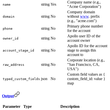
Company name (e.g.,
string
Yes
name
"Acme Corporation")
Company domain
string
No
without
www
. prefix
domain
(e.g., "acme.com")
Primary phone number
string
No
phone
for the account
Apollo user ID of the
string
No
owner_id
account owner
Apollo ID for the account
string
No
stage to assign this
account_stage_id
account to
Corporate location (e.g.,
string
No
"San Francisco, CA,
raw_address
USA")
Custom field values as {
json
No
custom_field_id: value }
typed_custom_fields
map
Output
Parameter
Type
Description