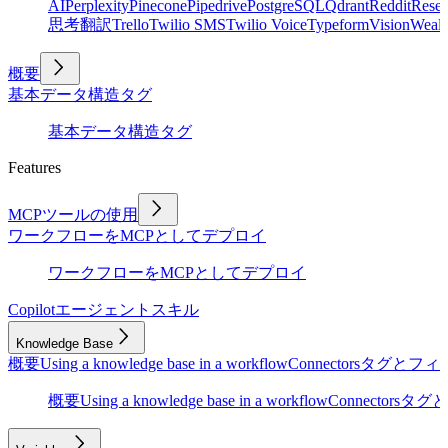
AI
Perplexity
Pinecone
Pipedrive
PostgreSQL
Qdrant
Reddit
Rese
思考
翻訳
Trello
Twilio SMS
Twilio Voice
Typeform
Vision
Wealt
概要
基本
データ構造
タグ
基本
データ構造
タグ
Features
MCPツールの使用
ワークフローをMCPとしてデプロイ
ワークフローをMCPとしてデプロイ
Copilot
エージェントスキル
Knowledge Base
概要
Using a knowledge base in a workflow
Connectors
タグとフィ
概要
Using a knowledge base in a workflow
Connectors
タグと