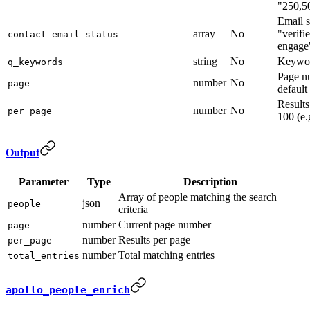
"250,5
Email st
array
No
"verifi
contact_email_status
engage"
string
No
Keywor
q_keywords
Page nu
number
No
page
default 
Results
number
No
per_page
100 (e.
Output
Parameter
Type
Description
Array of people matching the search
json
people
criteria
number
Current page number
page
number
Results per page
per_page
number
Total matching entries
total_entries
apollo_people_enrich