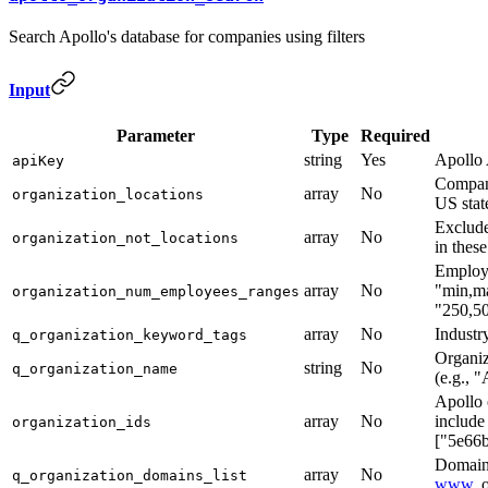
Search Apollo's database for companies using filters
Input
Parameter
Type
Required
string
Yes
Apollo
apiKey
Company
array
No
organization_locations
US state
Exclud
array
No
organization_not_locations
in these
Employe
array
No
"min,ma
organization_num_employees_ranges
"250,50
array
No
Industr
q_organization_keyword_tags
Organiz
string
No
q_organization_name
(e.g., 
Apollo 
array
No
include 
organization_ids
["5e66
Domain 
array
No
q_organization_domains_list
www
. 