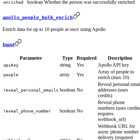
boolean
Whether the person was successfully enriched
enriched
apollo_people_bulk_enrich
Enrich data for up to 10 people at once using Apollo
Input
Parameter
Type
Required
Description
string
Yes
Apollo API key
apiKey
Array of people to
array
Yes
people
enrich (max 10)
Reveal personal emai
boolean
No
addresses (uses
reveal_personal_emails
credits)
Reveal phone
numbers (uses credits
boolean
No
reveal_phone_number
requires
webhook_url)
Webhook URL for
async phone number
delivery (required