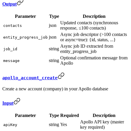
Output
Parameter
Type
Description
Updated contacts (synchronous
json
contacts
response, ≤100 contacts)
Async job descriptor (>100 contacts
json
entity_progress_job
or async=true): {id, status, ...}
Async job ID extracted from
string
job_id
entity_progress_job
Optional confirmation message from
string
message
Apollo
apollo_account_create
Create a new account (company) in your Apollo database
Input
Parameter
Type
Required
Description
Apollo API key (master
string
Yes
apiKey
key required)