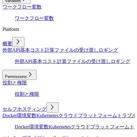
Variables
ワークフロー変数
ワークフロー変数
Platform
概要
外部API
基本
コスト計算
ファイルの受け渡し
ロギング
外部API
基本
コスト計算
ファイルの受け渡し
ロギング
Permissions
役割と権限
役割と権限
セルフホスティング
Docker
環境変数
Kubernetes
クラウドプラットフォーム
トラブル
Docker
環境変数
Kubernetes
クラウドプラットフォーム
ト