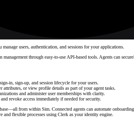
u manage users, authentication, and sessions for your applications.
ion management through easy-to-use API-based tools. Agents can securely
sign-in, sign-up, and session lifecycle for your users.
r attributes, or view profile details as part of your agent tasks.
anizations and administer user memberships with clarity.
s, and revoke access immediately if needed for security.
base—all from within Sim. Connected agents can automate onboarding, en
e and flexible processes using Clerk as your identity engine.