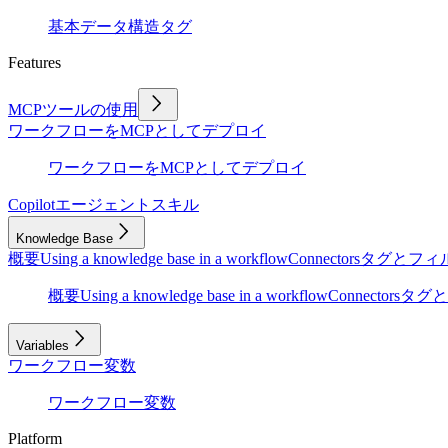
基本
データ構造
タグ
Features
MCPツールの使用
ワークフローをMCPとしてデプロイ
ワークフローをMCPとしてデプロイ
Copilot
エージェントスキル
Knowledge Base
概要
Using a knowledge base in a workflow
Connectors
タグとフィ
概要
Using a knowledge base in a workflow
Connectors
タグと
Variables
ワークフロー変数
ワークフロー変数
Platform