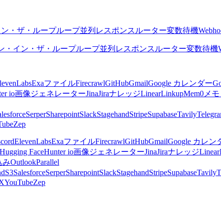
イン・ザ・ループ
ループ
並列
レスポンス
ルーター
変数
待機
Webho
ン・イン・ザ・ループ
ループ
並列
レスポンス
ルーター
変数
待機
levenLabs
Exa
ファイル
Firecrawl
GitHub
Gmail
Google カレンダー
G
er io
画像ジェネレーター
Jina
Jira
ナレッジ
Linear
Linkup
Mem0
メモ
lesforce
Serper
Sharepoint
Slack
Stagehand
Stripe
Supabase
Tavily
Telegr
Tube
Zep
scord
ElevenLabs
Exa
ファイル
Firecrawl
GitHub
Gmail
Google カレ
Hugging Face
Hunter io
画像ジェネレーター
Jina
Jira
ナレッジ
Linear
込み
Outlook
Parallel
nd
S3
Salesforce
Serper
Sharepoint
Slack
Stagehand
Stripe
Supabase
Tavily
T
X
YouTube
Zep