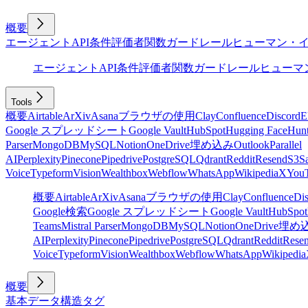
概要
エージェント
API
条件
評価者
関数
ガードレール
ヒューマン・
エージェント
API
条件
評価者
関数
ガードレール
ヒューマ
Tools
概要
Airtable
ArXiv
Asana
ブラウザの使用
Clay
Confluence
Discord
E
Google スプレッドシート
Google Vault
HubSpot
Hugging Face
Hunt
Parser
MongoDB
MySQL
Notion
OneDrive
埋め込み
Outlook
Parallel
AI
Perplexity
Pinecone
Pipedrive
PostgreSQL
Qdrant
Reddit
Resend
S3
Sa
Voice
Typeform
Vision
Wealthbox
Webflow
WhatsApp
Wikipedia
X
You
概要
Airtable
ArXiv
Asana
ブラウザの使用
Clay
Confluence
Di
Google検索
Google スプレッドシート
Google Vault
HubSpot
Teams
Mistral Parser
MongoDB
MySQL
Notion
OneDrive
埋め
AI
Perplexity
Pinecone
Pipedrive
PostgreSQL
Qdrant
Reddit
Rese
Voice
Typeform
Vision
Wealthbox
Webflow
WhatsApp
Wikipedia
概要
基本
データ構造
タグ