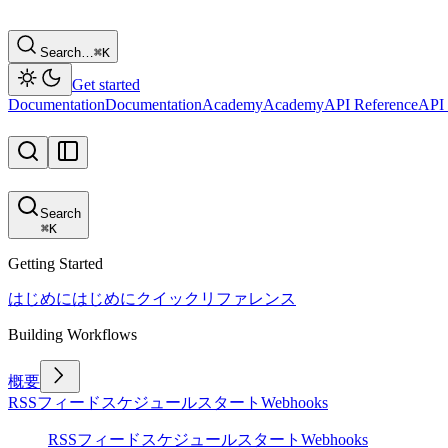
Search…
⌘
K
Get started
Documentation
Documentation
Academy
Academy
API Reference
API 
Search
⌘
K
Getting Started
はじめに
はじめに
クイックリファレンス
Building Workflows
概要
RSSフィード
スケジュール
スタート
Webhooks
RSSフィード
スケジュール
スタート
Webhooks