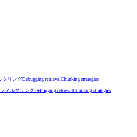
ルタリング
Debugging retrieval
Chunking strategies
フィルタリング
Debugging retrieval
Chunking strategies