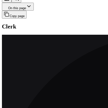
On this page
Copy page
Clerk