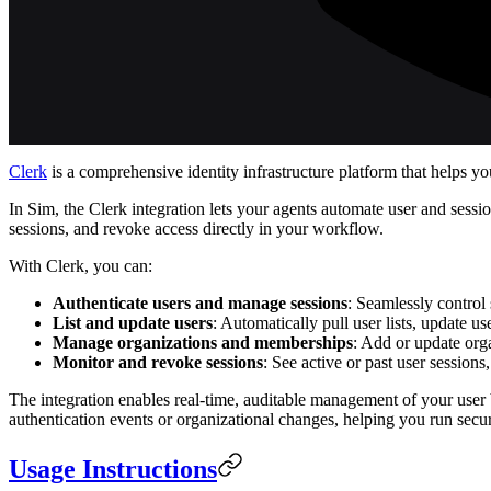
Clerk
is a comprehensive identity infrastructure platform that helps yo
In Sim, the Clerk integration lets your agents automate user and sess
sessions, and revoke access directly in your workflow.
With Clerk, you can:
Authenticate users and manage sessions
: Seamlessly control 
List and update users
: Automatically pull user lists, update use
Manage organizations and memberships
: Add or update org
Monitor and revoke sessions
: See active or past user session
The integration enables real-time, auditable management of your user 
authentication events or organizational changes, helping you run secur
Usage Instructions