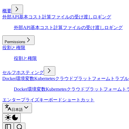
概要
外部API
基本
コスト計算
ファイルの受け渡し
ロギング
外部API
基本
コスト計算
ファイルの受け渡し
ロギング
Permissions
役割と権限
役割と権限
セルフホスティング
Docker
環境変数
Kubernetes
クラウドプラットフォーム
トラブル
Docker
環境変数
Kubernetes
クラウドプラットフォーム
ト
エンタープライズ
キーボードショートカット
日本語