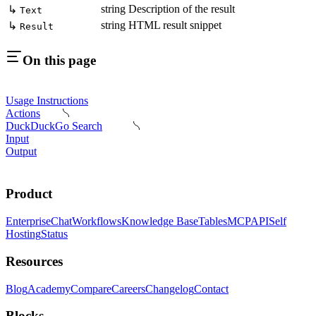
string
Description of the result
↳
Text
string
HTML result snippet
↳
Result
On this page
Usage Instructions
Actions
DuckDuckGo Search
Input
Output
Product
Enterprise
Chat
Workflows
Knowledge Base
Tables
MCP
API
Self
Hosting
Status
Resources
Blog
Academy
Compare
Careers
Changelog
Contact
Blocks