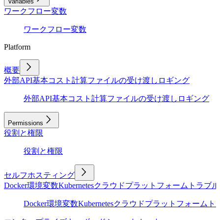
Variables
ワークフロー変数
ワークフロー変数
Platform
概要
外部API
基本
コスト計算
ファイルの受け渡し
ロギング
外部API
基本
コスト計算
ファイルの受け渡し
ロギング
Permissions
役割と権限
役割と権限
セルフホスティング
Docker
環境変数
Kubernetes
クラウドプラットフォーム
トラブル
Docker
環境変数
Kubernetes
クラウドプラットフォーム
ト