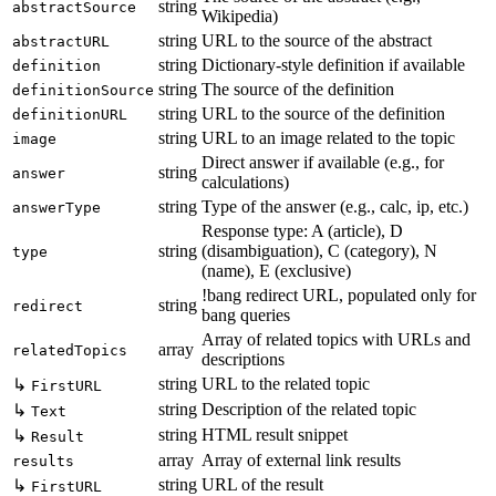
string
abstractSource
Wikipedia)
string
URL to the source of the abstract
abstractURL
string
Dictionary-style definition if available
definition
string
The source of the definition
definitionSource
string
URL to the source of the definition
definitionURL
string
URL to an image related to the topic
image
Direct answer if available (e.g., for
string
answer
calculations)
string
Type of the answer (e.g., calc, ip, etc.)
answerType
Response type: A (article), D
string
(disambiguation), C (category), N
type
(name), E (exclusive)
!bang redirect URL, populated only for
string
redirect
bang queries
Array of related topics with URLs and
array
relatedTopics
descriptions
string
URL to the related topic
↳
FirstURL
string
Description of the related topic
↳
Text
string
HTML result snippet
↳
Result
array
Array of external link results
results
string
URL of the result
↳
FirstURL