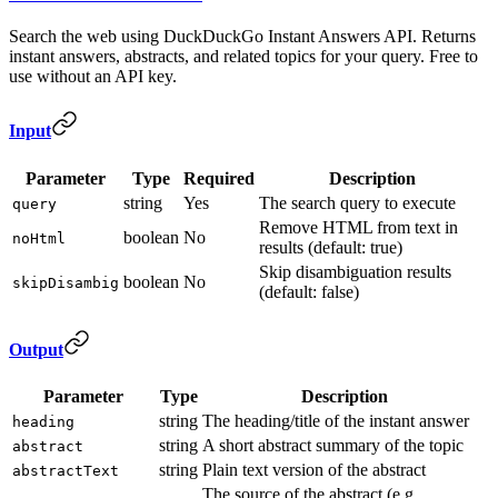
Search the web using DuckDuckGo Instant Answers API. Returns
instant answers, abstracts, and related topics for your query. Free to
use without an API key.
Input
Parameter
Type
Required
Description
string
Yes
The search query to execute
query
Remove HTML from text in
boolean
No
noHtml
results (default: true)
Skip disambiguation results
boolean
No
skipDisambig
(default: false)
Output
Parameter
Type
Description
string
The heading/title of the instant answer
heading
string
A short abstract summary of the topic
abstract
string
Plain text version of the abstract
abstractText
The source of the abstract (e.g.,