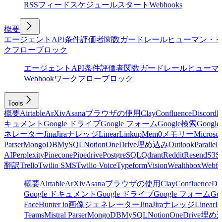
RSSフィード
スケジュール
スタート
Webhooks
概要
エージェント
API
条件
評価者
関数
ガードレール
ヒューマン・
クフローブロック
エージェント
API
条件
評価者
関数
ガードレール
ヒューマ
Webhook
ワークフローブロック
Tools
概要
Airtable
ArXiv
Asana
ブラウザの使用
Clay
Confluence
Discord
E
キュメント
Google ドライブ
Google フォーム
Google検索
Goog
ネレーター
Jina
Jira
ナレッジ
Linear
Linkup
Mem0
メモリー
Microsof
Parser
MongoDB
MySQL
Notion
OneDrive
埋め込み
Outlook
Parallel
AI
Perplexity
Pinecone
Pipedrive
PostgreSQL
Qdrant
Reddit
Resend
S3
Sa
翻訳
Trello
Twilio SMS
Twilio Voice
Typeform
Vision
Wealthbox
Webfl
概要
Airtable
ArXiv
Asana
ブラウザの使用
Clay
Confluence
Di
Google ドキュメント
Google ドライブ
Google フォーム
Go
Face
Hunter io
画像ジェネレーター
Jina
Jira
ナレッジ
Linear
L
Teams
Mistral Parser
MongoDB
MySQL
Notion
OneDrive
埋め