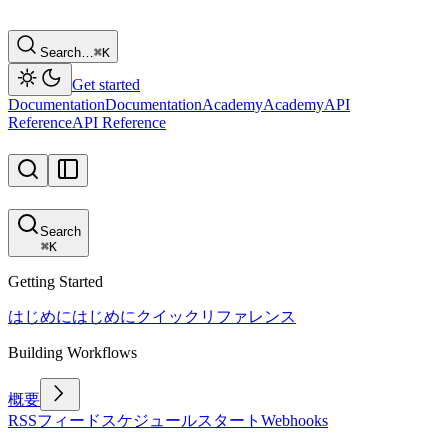
Search…
⌘
K
Get started
Documentation
Documentation
Academy
Academy
API
Reference
API Reference
Search
⌘
K
Getting Started
はじめに
はじめに
クイックリファレンス
Building Workflows
概要
RSSフィード
スケジュール
スタート
Webhooks