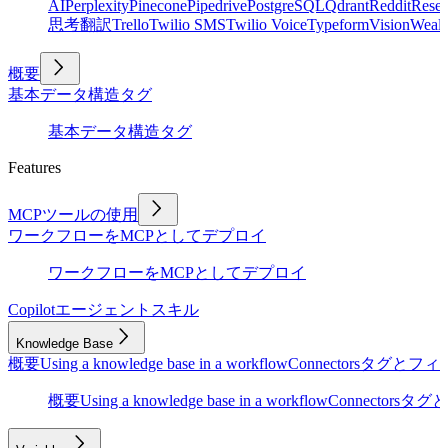
AI
Perplexity
Pinecone
Pipedrive
PostgreSQL
Qdrant
Reddit
Rese
思考
翻訳
Trello
Twilio SMS
Twilio Voice
Typeform
Vision
Wealt
概要
基本
データ構造
タグ
基本
データ構造
タグ
Features
MCPツールの使用
ワークフローをMCPとしてデプロイ
ワークフローをMCPとしてデプロイ
Copilot
エージェントスキル
Knowledge Base
概要
Using a knowledge base in a workflow
Connectors
タグとフィ
概要
Using a knowledge base in a workflow
Connectors
タグと