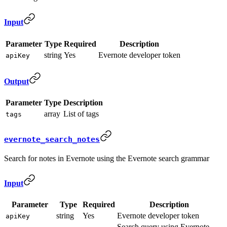
Input
Parameter
Type
Required
Description
string
Yes
Evernote developer token
apiKey
Output
Parameter
Type
Description
array
List of tags
tags
evernote_search_notes
Search for notes in Evernote using the Evernote search grammar
Input
Parameter
Type
Required
Description
string
Yes
Evernote developer token
apiKey
Search query using Evernote