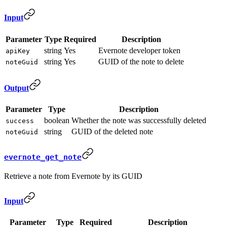
Input
Parameter
Type
Required
Description
string
Yes
Evernote developer token
apiKey
string
Yes
GUID of the note to delete
noteGuid
Output
Parameter
Type
Description
boolean
Whether the note was successfully deleted
success
string
GUID of the deleted note
noteGuid
evernote_get_note
Retrieve a note from Evernote by its GUID
Input
Parameter
Type
Required
Description