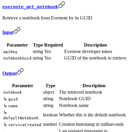
evernote_get_notebook
Retrieve a notebook from Evernote by its GUID
Input
Parameter
Type
Required
Description
string
Yes
Evernote developer token
apiKey
string
Yes
GUID of the notebook to retrieve
notebookGuid
Output
Parameter
Type
Description
object
The retrieved notebook
notebook
string
Notebook GUID
↳
guid
string
Notebook name
↳
name
↳
boolean
Whether this is the default notebook
defaultNotebook
number
Creation timestamp in milliseconds
↳
serviceCreated
Last updated timestamp in