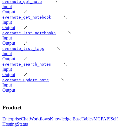
evernote_get_note
Input
Output
evernote_get_notebook
Input
Output
evernote_list_notebooks
Input
Output
evernote_list_tags
Input
Output
evernote_search_notes
Input
Output
evernote_update_note
Input
Output
Product
Enterprise
Chat
Workflows
Knowledge Base
Tables
MCP
API
Self
Hosting
Status