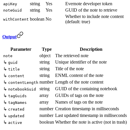
string
Yes
Evernote developer token
apiKey
string
Yes
GUID of the note to retrieve
noteGuid
Whether to include note content
boolean
No
withContent
(default: true)
Output
Parameter
Type
Description
object
The retrieved note
note
string
Unique identifier of the note
↳
guid
string
Title of the note
↳
title
string
ENML content of the note
↳
content
number
Length of the note content
↳
contentLength
string
GUID of the containing notebook
↳
notebookGuid
array
GUIDs of tags on the note
↳
tagGuids
array
Names of tags on the note
↳
tagNames
number
Creation timestamp in milliseconds
↳
created
number
Last updated timestamp in milliseconds
↳
updated
boolean
Whether the note is active (not in trash)
↳
active