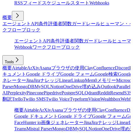
RSSフィード
スケジュール
スタート
Webhooks
概要
エージェント
API
条件
評価者
関数
ガードレール
ヒューマン・
クフローブロック
エージェント
API
条件
評価者
関数
ガードレール
ヒューマ
Webhook
ワークフローブロック
Tools
概要
Airtable
ArXiv
Asana
ブラウザの使用
Clay
Confluence
Discord
E
キュメント
Google ドライブ
Google フォーム
Google検索
Goog
ネレーター
Jina
Jira
ナレッジ
Linear
Linkup
Mem0
メモリー
Microsof
Parser
MongoDB
MySQL
Notion
OneDrive
埋め込み
Outlook
Parallel
AI
Perplexity
Pinecone
Pipedrive
PostgreSQL
Qdrant
Reddit
Resend
S3
Sa
翻訳
Trello
Twilio SMS
Twilio Voice
Typeform
Vision
Wealthbox
Webfl
概要
Airtable
ArXiv
Asana
ブラウザの使用
Clay
Confluence
Di
Google ドキュメント
Google ドライブ
Google フォーム
Go
Face
Hunter io
画像ジェネレーター
Jina
Jira
ナレッジ
Linear
L
Teams
Mistral Parser
MongoDB
MySQL
Notion
OneDrive
埋め