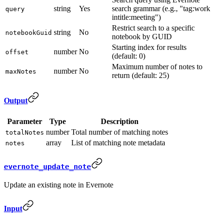
string
Yes
search grammar (e.g., "tag:work
query
intitle:meeting")
Restrict search to a specific
string
No
notebookGuid
notebook by GUID
Starting index for results
number
No
offset
(default: 0)
Maximum number of notes to
number
No
maxNotes
return (default: 25)
Output
Parameter
Type
Description
number
Total number of matching notes
totalNotes
array
List of matching note metadata
notes
evernote_update_note
Update an existing note in Evernote
Input