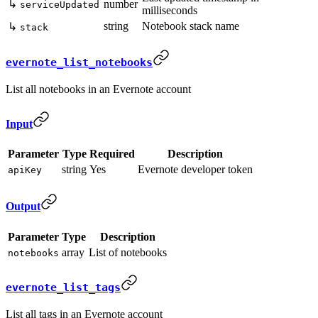
↳
number
serviceUpdated
milliseconds
string
Notebook stack name
↳
stack
evernote_list_notebooks
List all notebooks in an Evernote account
Input
Parameter
Type
Required
Description
string
Yes
Evernote developer token
apiKey
Output
Parameter
Type
Description
array
List of notebooks
notebooks
evernote_list_tags
List all tags in an Evernote account