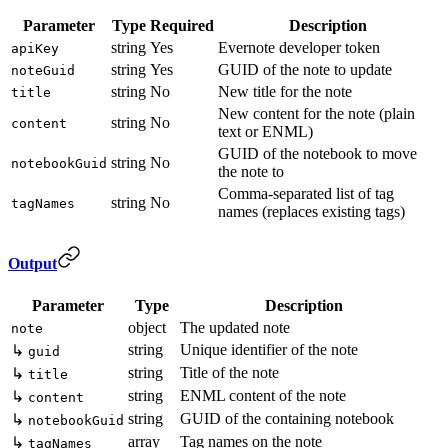
Parameter
Type
Required
Description
string
Yes
Evernote developer token
apiKey
string
Yes
GUID of the note to update
noteGuid
string
No
New title for the note
title
New content for the note (plain
string
No
content
text or ENML)
GUID of the notebook to move
string
No
notebookGuid
the note to
Comma-separated list of tag
string
No
tagNames
names (replaces existing tags)
Output
Parameter
Type
Description
object
The updated note
note
string
Unique identifier of the note
↳
guid
string
Title of the note
↳
title
string
ENML content of the note
↳
content
string
GUID of the containing notebook
↳
notebookGuid
array
Tag names on the note
↳
tagNames