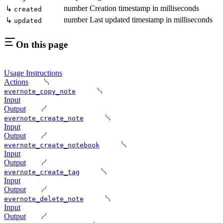
number
Creation timestamp in milliseconds
↳
created
number
Last updated timestamp in milliseconds
↳
updated
On this page
Usage Instructions
Actions
evernote_copy_note
Input
Output
evernote_create_note
Input
Output
evernote_create_notebook
Input
Output
evernote_create_tag
Input
Output
evernote_delete_note
Input
Output