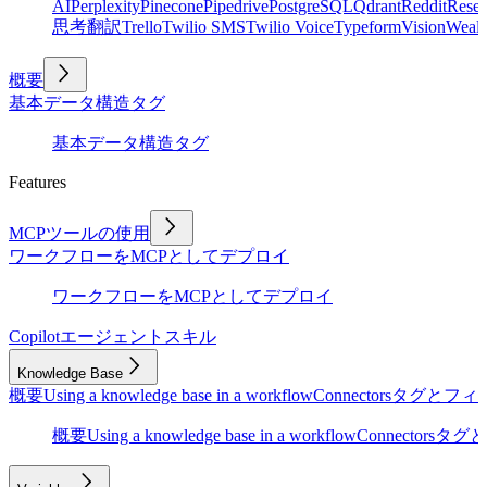
AI
Perplexity
Pinecone
Pipedrive
PostgreSQL
Qdrant
Reddit
Rese
思考
翻訳
Trello
Twilio SMS
Twilio Voice
Typeform
Vision
Wealt
概要
基本
データ構造
タグ
基本
データ構造
タグ
Features
MCPツールの使用
ワークフローをMCPとしてデプロイ
ワークフローをMCPとしてデプロイ
Copilot
エージェントスキル
Knowledge Base
概要
Using a knowledge base in a workflow
Connectors
タグとフィ
概要
Using a knowledge base in a workflow
Connectors
タグと