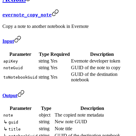
evernote_copy_note
Copy a note to another notebook in Evernote
Input
Parameter
Type
Required
Description
string
Yes
Evernote developer token
apiKey
string
Yes
GUID of the note to copy
noteGuid
GUID of the destination
string
Yes
toNotebookGuid
notebook
Output
Parameter
Type
Description
object
The copied note metadata
note
string
New note GUID
↳
guid
string
Note title
↳
title
string
GUID of the destination notebook
↳