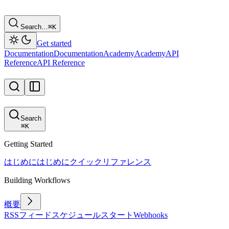
Search…
⌘
K
Get started
Documentation
Documentation
Academy
Academy
API
Reference
API Reference
Search
⌘
K
Getting Started
はじめに
はじめに
クイックリファレンス
Building Workflows
概要
RSSフィード
スケジュール
スタート
Webhooks