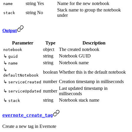
string
Yes
Name for the new notebook
name
Stack name to group the notebook
string
No
stack
under
Output
Parameter
Type
Description
object
The created notebook
notebook
string
Notebook GUID
↳
guid
string
Notebook name
↳
name
↳
boolean
Whether this is the default notebook
defaultNotebook
number
Creation timestamp in milliseconds
↳
serviceCreated
Last updated timestamp in
↳
number
serviceUpdated
milliseconds
string
Notebook stack name
↳
stack
evernote_create_tag
Create a new tag in Evernote