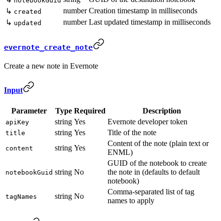
notebookGuid
number
Creation timestamp in milliseconds
↳
created
number
Last updated timestamp in milliseconds
↳
updated
evernote_create_note
Create a new note in Evernote
Input
Parameter
Type
Required
Description
string
Yes
Evernote developer token
apiKey
string
Yes
Title of the note
title
Content of the note (plain text or
string
Yes
content
ENML)
GUID of the notebook to create
string
No
the note in (defaults to default
notebookGuid
notebook)
Comma-separated list of tag
string
No
tagNames
names to apply