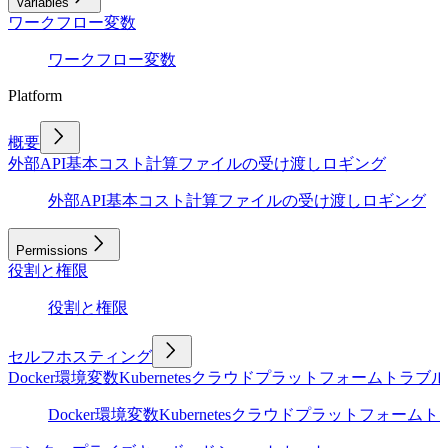
Variables
ワークフロー変数
ワークフロー変数
Platform
概要
外部API
基本
コスト計算
ファイルの受け渡し
ロギング
外部API
基本
コスト計算
ファイルの受け渡し
ロギング
Permissions
役割と権限
役割と権限
セルフホスティング
Docker
環境変数
Kubernetes
クラウドプラットフォーム
トラブル
Docker
環境変数
Kubernetes
クラウドプラットフォーム
ト