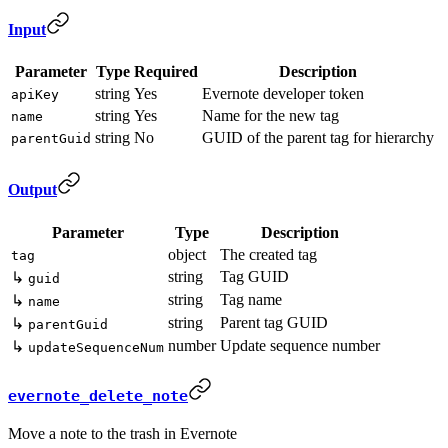
Input
Parameter
Type
Required
Description
string
Yes
Evernote developer token
apiKey
string
Yes
Name for the new tag
name
string
No
GUID of the parent tag for hierarchy
parentGuid
Output
Parameter
Type
Description
object
The created tag
tag
string
Tag GUID
↳
guid
string
Tag name
↳
name
string
Parent tag GUID
↳
parentGuid
number
Update sequence number
↳
updateSequenceNum
evernote_delete_note
Move a note to the trash in Evernote