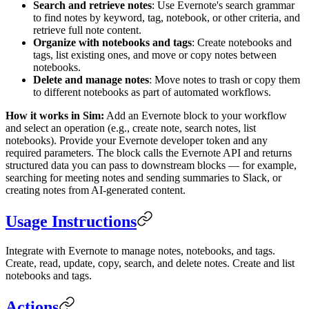
Search and retrieve notes
: Use Evernote's search grammar
to find notes by keyword, tag, notebook, or other criteria, and
retrieve full note content.
Organize with notebooks and tags
: Create notebooks and
tags, list existing ones, and move or copy notes between
notebooks.
Delete and manage notes
: Move notes to trash or copy them
to different notebooks as part of automated workflows.
How it works in Sim:
Add an Evernote block to your workflow
and select an operation (e.g., create note, search notes, list
notebooks). Provide your Evernote developer token and any
required parameters. The block calls the Evernote API and returns
structured data you can pass to downstream blocks — for example,
searching for meeting notes and sending summaries to Slack, or
creating notes from AI-generated content.
Usage Instructions
Integrate with Evernote to manage notes, notebooks, and tags.
Create, read, update, copy, search, and delete notes. Create and list
notebooks and tags.
Actions