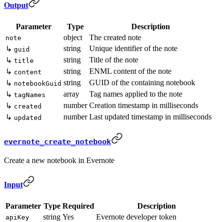
Output
Parameter
Type
Description
object
The created note
note
string
Unique identifier of the note
↳
guid
string
Title of the note
↳
title
string
ENML content of the note
↳
content
string
GUID of the containing notebook
↳
notebookGuid
array
Tag names applied to the note
↳
tagNames
number
Creation timestamp in milliseconds
↳
created
number
Last updated timestamp in milliseconds
↳
updated
evernote_create_notebook
Create a new notebook in Evernote
Input
Parameter
Type
Required
Description
string
Yes
Evernote developer token
apiKey