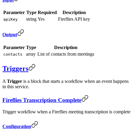
Parameter
Type
Required
Description
string
Yes
Fireflies API key
apiKey
Output
Parameter
Type
Description
array
List of contacts from meetings
contacts
Triggers
A
Trigger
is a block that starts a workflow when an event happens
in this service.
Fireflies Transcription Complete
Trigger workflow when a Fireflies meeting transcription is complete
Configuration