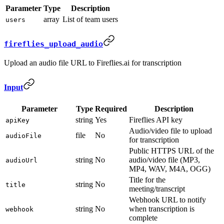
Parameter
Type
Description
array
List of team users
users
fireflies_upload_audio
Upload an audio file URL to Fireflies.ai for transcription
Input
Parameter
Type
Required
Description
string
Yes
Fireflies API key
apiKey
Audio/video file to upload
file
No
audioFile
for transcription
Public HTTPS URL of the
string
No
audio/video file (MP3,
audioUrl
MP4, WAV, M4A, OGG)
Title for the
string
No
title
meeting/transcript
Webhook URL to notify
string
No
when transcription is
webhook
complete