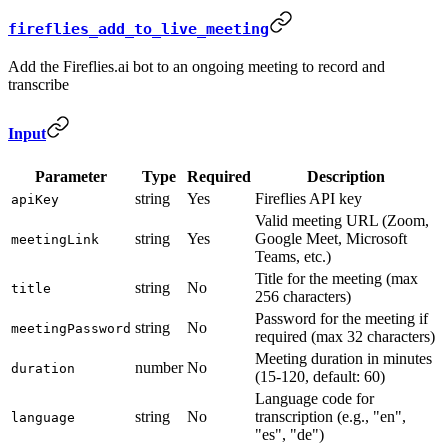
fireflies_add_to_live_meeting
Add the Fireflies.ai bot to an ongoing meeting to record and
transcribe
Input
Parameter
Type
Required
Description
string
Yes
Fireflies API key
apiKey
Valid meeting URL (Zoom,
string
Yes
Google Meet, Microsoft
meetingLink
Teams, etc.)
Title for the meeting (max
string
No
title
256 characters)
Password for the meeting if
string
No
meetingPassword
required (max 32 characters)
Meeting duration in minutes
number
No
duration
(15-120, default: 60)
Language code for
string
No
transcription (e.g., "en",
language
"es", "de")