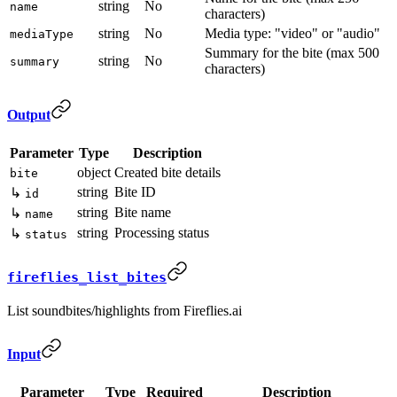
string
No
name
characters)
string
No
Media type: "video" or "audio"
mediaType
Summary for the bite (max 500
string
No
summary
characters)
Output
Parameter
Type
Description
object
Created bite details
bite
string
Bite ID
↳
id
string
Bite name
↳
name
string
Processing status
↳
status
fireflies_list_bites
List soundbites/highlights from Fireflies.ai
Input
Parameter
Type
Required
Description