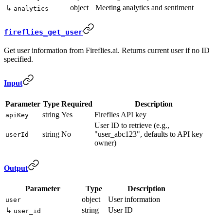
object
Meeting analytics and sentiment
↳
analytics
fireflies_get_user
Get user information from Fireflies.ai. Returns current user if no ID
specified.
Input
Parameter
Type
Required
Description
string
Yes
Fireflies API key
apiKey
User ID to retrieve (e.g.,
string
No
"user_abc123", defaults to API key
userId
owner)
Output
Parameter
Type
Description
object
User information
user
string
User ID
↳
user_id