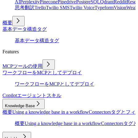
AI
Perplexity
Pinecone
Pipedrive
PostgreSQL
Qdrant
Reddit
Rese
思考
翻訳
Trello
Twilio SMS
Twilio Voice
Typeform
Vision
Wealt
概要
基本
データ構造
タグ
基本
データ構造
タグ
Features
MCPツールの使用
ワークフローをMCPとしてデプロイ
ワークフローをMCPとしてデプロイ
Copilot
エージェントスキル
Knowledge Base
概要
Using a knowledge base in a workflow
Connectors
タグとフィ
概要
Using a knowledge base in a workflow
Connectors
タグと