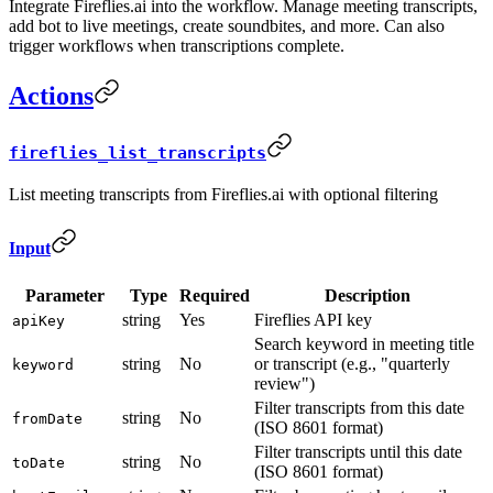
Integrate Fireflies.ai into the workflow. Manage meeting transcripts,
add bot to live meetings, create soundbites, and more. Can also
trigger workflows when transcriptions complete.
Actions
fireflies_list_transcripts
List meeting transcripts from Fireflies.ai with optional filtering
Input
Parameter
Type
Required
Description
string
Yes
Fireflies API key
apiKey
Search keyword in meeting title
string
No
or transcript (e.g., "quarterly
keyword
review")
Filter transcripts from this date
string
No
fromDate
(ISO 8601 format)
Filter transcripts until this date
string
No
toDate
(ISO 8601 format)