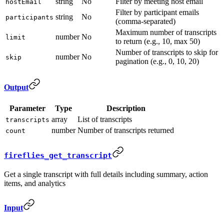
string
No
Filter by meeting host email
hostEmail
Filter by participant emails
string
No
participants
(comma-separated)
Maximum number of transcripts
number
No
limit
to return (e.g., 10, max 50)
Number of transcripts to skip for
number
No
skip
pagination (e.g., 0, 10, 20)
Output
Parameter
Type
Description
array
List of transcripts
transcripts
number
Number of transcripts returned
count
fireflies_get_transcript
Get a single transcript with full details including summary, action
items, and analytics
Input