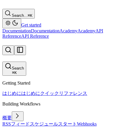
Search…
⌘
K
Get started
Documentation
Documentation
Academy
Academy
API
Reference
API Reference
Search
⌘
K
Getting Started
はじめに
はじめに
クイックリファレンス
Building Workflows
概要
RSSフィード
スケジュール
スタート
Webhooks