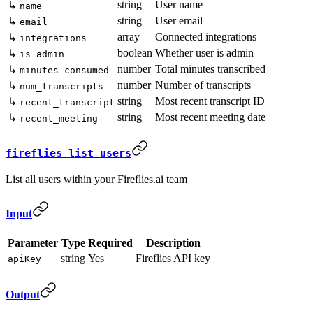
string
User name
↳
name
string
User email
↳
email
array
Connected integrations
↳
integrations
boolean
Whether user is admin
↳
is_admin
number
Total minutes transcribed
↳
minutes_consumed
number
Number of transcripts
↳
num_transcripts
string
Most recent transcript ID
↳
recent_transcript
string
Most recent meeting date
↳
recent_meeting
fireflies_list_users
List all users within your Fireflies.ai team
Input
Parameter
Type
Required
Description
string
Yes
Fireflies API key
apiKey
Output