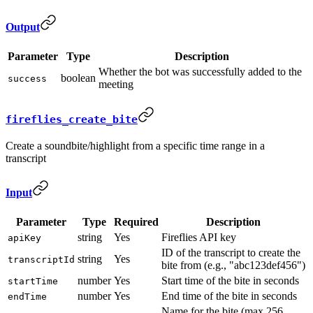
Output
Parameter
Type
Description
Whether the bot was successfully added to the
boolean
success
meeting
fireflies_create_bite
Create a soundbite/highlight from a specific time range in a
transcript
Input
Parameter
Type
Required
Description
string
Yes
Fireflies API key
apiKey
ID of the transcript to create the
string
Yes
transcriptId
bite from (e.g., "abc123def456")
number
Yes
Start time of the bite in seconds
startTime
number
Yes
End time of the bite in seconds
endTime
Name for the bite (max 256