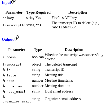
Input
Parameter
Type
Required
Description
string
Yes
Fireflies API key
apiKey
The transcript ID to delete (e.g.,
string
Yes
transcriptId
"abc123def456")
Output
Parameter
Type
Description
Whether the transcript was successfully
boolean
success
deleted
object
The deleted transcript
transcript
string
Transcript ID
↳
id
string
Meeting title
↳
title
number
Meeting timestamp
↳
date
number
Meeting duration
↳
duration
string
Host email address
↳
host_email
↳
string
Organizer email address
organizer_email