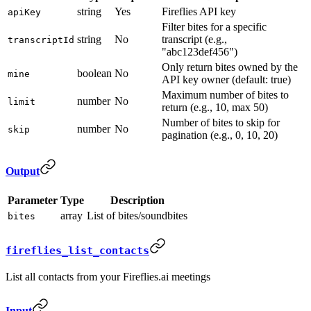
string
Yes
Fireflies API key
apiKey
Filter bites for a specific
string
No
transcript (e.g.,
transcriptId
"abc123def456")
Only return bites owned by the
boolean
No
mine
API key owner (default: true)
Maximum number of bites to
number
No
limit
return (e.g., 10, max 50)
Number of bites to skip for
number
No
skip
pagination (e.g., 0, 10, 20)
Output
Parameter
Type
Description
array
List of bites/soundbites
bites
fireflies_list_contacts
List all contacts from your Fireflies.ai meetings
Input