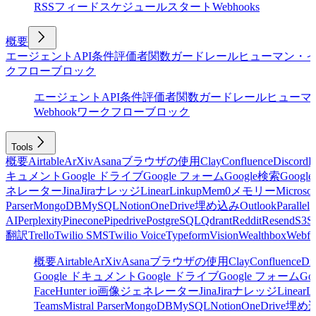
RSSフィード
スケジュール
スタート
Webhooks
概要
エージェント
API
条件
評価者
関数
ガードレール
ヒューマン・
クフローブロック
エージェント
API
条件
評価者
関数
ガードレール
ヒューマ
Webhook
ワークフローブロック
Tools
概要
Airtable
ArXiv
Asana
ブラウザの使用
Clay
Confluence
Discord
E
キュメント
Google ドライブ
Google フォーム
Google検索
Goog
ネレーター
Jina
Jira
ナレッジ
Linear
Linkup
Mem0
メモリー
Microsof
Parser
MongoDB
MySQL
Notion
OneDrive
埋め込み
Outlook
Parallel
AI
Perplexity
Pinecone
Pipedrive
PostgreSQL
Qdrant
Reddit
Resend
S3
Sa
翻訳
Trello
Twilio SMS
Twilio Voice
Typeform
Vision
Wealthbox
Webfl
概要
Airtable
ArXiv
Asana
ブラウザの使用
Clay
Confluence
Di
Google ドキュメント
Google ドライブ
Google フォーム
Go
Face
Hunter io
画像ジェネレーター
Jina
Jira
ナレッジ
Linear
L
Teams
Mistral Parser
MongoDB
MySQL
Notion
OneDrive
埋め