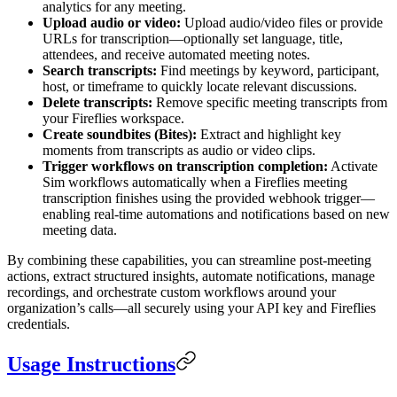
analytics for any meeting.
Upload audio or video:
Upload audio/video files or provide
URLs for transcription—optionally set language, title,
attendees, and receive automated meeting notes.
Search transcripts:
Find meetings by keyword, participant,
host, or timeframe to quickly locate relevant discussions.
Delete transcripts:
Remove specific meeting transcripts from
your Fireflies workspace.
Create soundbites (Bites):
Extract and highlight key
moments from transcripts as audio or video clips.
Trigger workflows on transcription completion:
Activate
Sim workflows automatically when a Fireflies meeting
transcription finishes using the provided webhook trigger—
enabling real-time automations and notifications based on new
meeting data.
By combining these capabilities, you can streamline post-meeting
actions, extract structured insights, automate notifications, manage
recordings, and orchestrate custom workflows around your
organization’s calls—all securely using your API key and Fireflies
credentials.
Usage Instructions