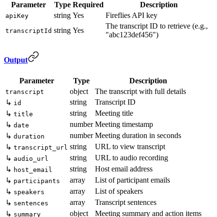
Parameter
Type
Required
Description
string
Yes
Fireflies API key
apiKey
The transcript ID to retrieve (e.g.,
string
Yes
transcriptId
"abc123def456")
Output
Parameter
Type
Description
object
The transcript with full details
transcript
string
Transcript ID
↳
id
string
Meeting title
↳
title
number
Meeting timestamp
↳
date
number
Meeting duration in seconds
↳
duration
string
URL to view transcript
↳
transcript_url
string
URL to audio recording
↳
audio_url
string
Host email address
↳
host_email
array
List of participant emails
↳
participants
array
List of speakers
↳
speakers
array
Transcript sentences
↳
sentences
object
Meeting summary and action items
↳
summary