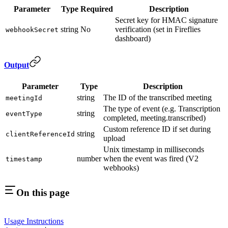
Parameter
Type
Required
Description
Secret key for HMAC signature
string
No
verification (set in Fireflies
webhookSecret
dashboard)
Output
Parameter
Type
Description
string
The ID of the transcribed meeting
meetingId
The type of event (e.g. Transcription
string
eventType
completed, meeting.transcribed)
Custom reference ID if set during
string
clientReferenceId
upload
Unix timestamp in milliseconds
number
when the event was fired (V2
timestamp
webhooks)
On this page
Usage Instructions