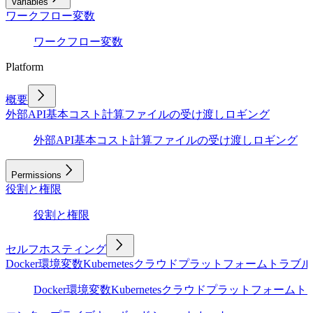
Variables
ワークフロー変数
ワークフロー変数
Platform
概要
外部API
基本
コスト計算
ファイルの受け渡し
ロギング
外部API
基本
コスト計算
ファイルの受け渡し
ロギング
Permissions
役割と権限
役割と権限
セルフホスティング
Docker
環境変数
Kubernetes
クラウドプラットフォーム
トラブル
Docker
環境変数
Kubernetes
クラウドプラットフォーム
ト