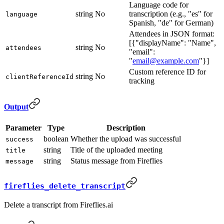
Language code for
string
No
transcription (e.g., "es" for
language
Spanish, "de" for German)
Attendees in JSON format:
[{"displayName": "Name",
string
No
attendees
"email":
"
email@example.com
"}]
Custom reference ID for
string
No
clientReferenceId
tracking
Output
Parameter
Type
Description
boolean
Whether the upload was successful
success
string
Title of the uploaded meeting
title
string
Status message from Fireflies
message
fireflies_delete_transcript
Delete a transcript from Fireflies.ai