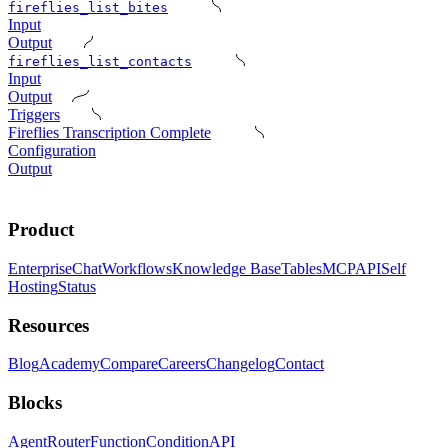
fireflies_list_bites
Input
Output
fireflies_list_contacts
Input
Output
Triggers
Fireflies Transcription Complete
Configuration
Output
Product
Enterprise
Chat
Workflows
Knowledge Base
Tables
MCP
API
Self
Hosting
Status
Resources
Blog
Academy
Compare
Careers
Changelog
Contact
Blocks
Agent
Router
Function
Condition
API