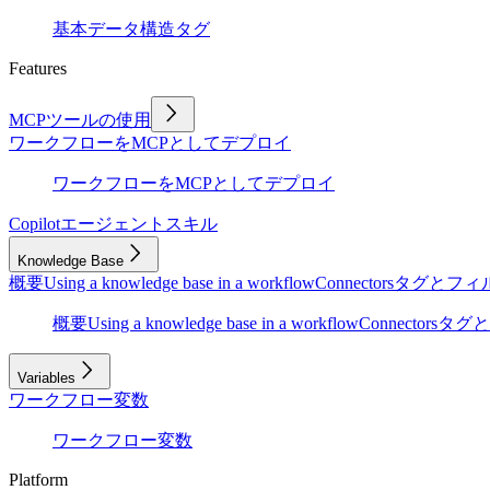
基本
データ構造
タグ
Features
MCPツールの使用
ワークフローをMCPとしてデプロイ
ワークフローをMCPとしてデプロイ
Copilot
エージェントスキル
Knowledge Base
概要
Using a knowledge base in a workflow
Connectors
タグとフィ
概要
Using a knowledge base in a workflow
Connectors
タグと
Variables
ワークフロー変数
ワークフロー変数
Platform