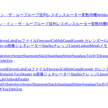
イン・ザ・ループ
ループ
並列
レスポンス
ルーター
変数
待機
Webho
ン・イン・ザ・ループ
ループ
並列
レスポンス
ルーター
変数
待機
levenLabs
Exa
ファイル
Firecrawl
GitHub
Gmail
Google カレンダー
G
er io
画像ジェネレーター
Jina
Jira
ナレッジ
Linear
Linkup
Mem0
メモ
lesforce
Serper
Sharepoint
Slack
Stagehand
Stripe
Supabase
Tavily
Telegr
Tube
Zep
scord
ElevenLabs
Exa
ファイル
Firecrawl
GitHub
Gmail
Google カレ
Hugging Face
Hunter io
画像ジェネレーター
Jina
Jira
ナレッジ
Linear
込み
Outlook
Parallel
nd
S3
Salesforce
Serper
Sharepoint
Slack
Stagehand
Stripe
Supabase
Tavily
T
X
YouTube
Zep