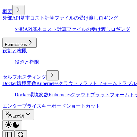
概要
外部API
基本
コスト計算
ファイルの受け渡し
ロギング
外部API
基本
コスト計算
ファイルの受け渡し
ロギング
Permissions
役割と権限
役割と権限
セルフホスティング
Docker
環境変数
Kubernetes
クラウドプラットフォーム
トラブル
Docker
環境変数
Kubernetes
クラウドプラットフォーム
ト
エンタープライズ
キーボードショートカット
日本語