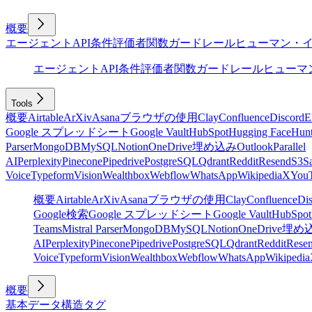
概要
エージェント
API
条件
評価者
関数
ガードレール
ヒューマン・
エージェント
API
条件
評価者
関数
ガードレール
ヒューマ
Tools
概要
Airtable
ArXiv
Asana
ブラウザの使用
Clay
Confluence
Discord
E
Google スプレッドシート
Google Vault
HubSpot
Hugging Face
Hunt
Parser
MongoDB
MySQL
Notion
OneDrive
埋め込み
Outlook
Parallel
AI
Perplexity
Pinecone
Pipedrive
PostgreSQL
Qdrant
Reddit
Resend
S3
Sa
Voice
Typeform
Vision
Wealthbox
Webflow
WhatsApp
Wikipedia
X
You
概要
Airtable
ArXiv
Asana
ブラウザの使用
Clay
Confluence
Di
Google検索
Google スプレッドシート
Google Vault
HubSpot
Teams
Mistral Parser
MongoDB
MySQL
Notion
OneDrive
埋め
AI
Perplexity
Pinecone
Pipedrive
PostgreSQL
Qdrant
Reddit
Rese
Voice
Typeform
Vision
Wealthbox
Webflow
WhatsApp
Wikipedia
概要
基本
データ構造
タグ