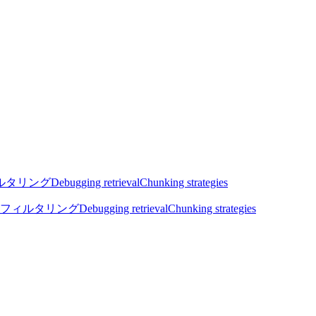
ルタリング
Debugging retrieval
Chunking strategies
フィルタリング
Debugging retrieval
Chunking strategies