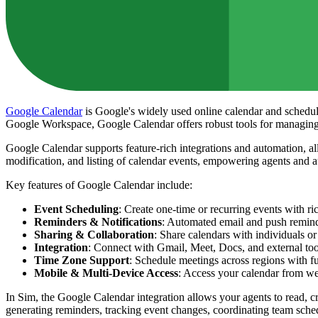
Google Calendar
is Google's widely used online calendar and scheduli
Google Workspace, Google Calendar offers robust tools for managing y
Google Calendar supports feature-rich integrations and automation, 
modification, and listing of calendar events, empowering agents and a
Key features of Google Calendar include:
Event Scheduling
: Create one-time or recurring events with ric
Reminders & Notifications
: Automated email and push remind
Sharing & Collaboration
: Share calendars with individuals o
Integration
: Connect with Gmail, Meet, Docs, and external tool
Time Zone Support
: Schedule meetings across regions with f
Mobile & Multi-Device Access
: Access your calendar from we
In Sim, the Google Calendar integration allows your agents to read, c
generating reminders, tracking event changes, coordinating team sch