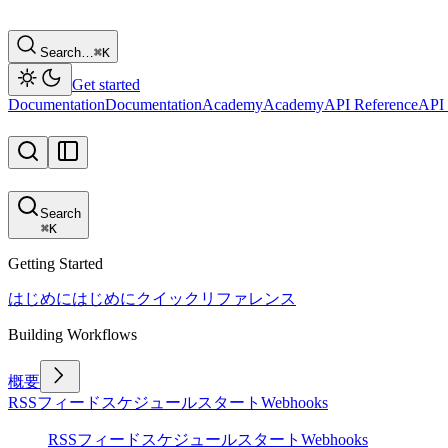
Search…
⌘
K
Get started
Documentation
Documentation
Academy
Academy
API Reference
API 
Search
⌘
K
Getting Started
はじめに
はじめに
クイックリファレンス
Building Workflows
概要
RSSフィード
スケジュール
スタート
Webhooks
RSSフィード
スケジュール
スタート
Webhooks