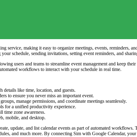
ng service, making it easy to organize meetings, events, reminders, and
our schedule, sending invitations, setting event reminders, and sharin
allowing users and teams to streamline event management and keep their
utomated workflows to interact with your schedule in real time.
h details like time, location, and guests.
ers to ensure you never miss an important event.
r groups, manage permissions, and coordinate meetings seamlessly.
s for a unified productivity experience.
ull time zone awareness.
b, mobile, and desktop.
reate, update, and list calendar events as part of automated workflows.
edules, and much more. By connecting Sim with Google Calendar, your a