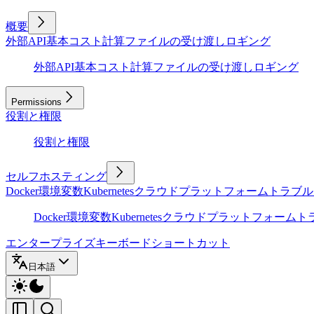
概要
外部API
基本
コスト計算
ファイルの受け渡し
ロギング
外部API
基本
コスト計算
ファイルの受け渡し
ロギング
Permissions
役割と権限
役割と権限
セルフホスティング
Docker
環境変数
Kubernetes
クラウドプラットフォーム
トラブル
Docker
環境変数
Kubernetes
クラウドプラットフォーム
ト
エンタープライズ
キーボードショートカット
日本語