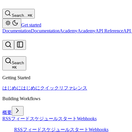
Search…
⌘
K
Get started
Documentation
Documentation
Academy
Academy
API Reference
API 
Search
⌘
K
Getting Started
はじめに
はじめに
クイックリファレンス
Building Workflows
概要
RSSフィード
スケジュール
スタート
Webhooks
RSSフィード
スケジュール
スタート
Webhooks