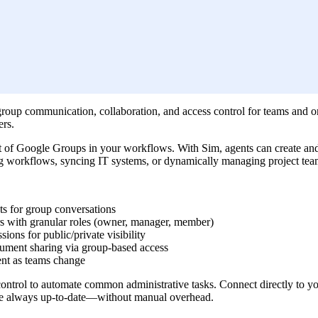
oup communication, collaboration, and access control for teams and or
ers.
of Google Groups in your workflows. With Sim, agents can create and
ng workflows, syncing IT systems, or dynamically managing project tea
sts for group conversations
s with granular roles (owner, manager, member)
ions for public/private visibility
ument sharing via group-based access
nt as teams change
control to automate common administrative tasks. Connect directly to y
 are always up-to-date—without manual overhead.