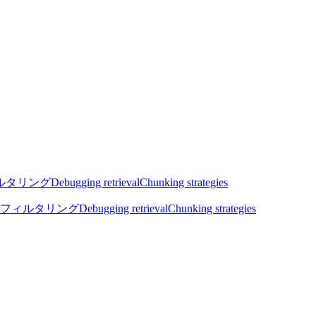
ルタリング
Debugging retrieval
Chunking strategies
フィルタリング
Debugging retrieval
Chunking strategies