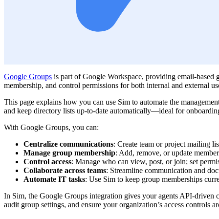
Google Groups
is part of Google Workspace, providing email-based gr
membership, and control permissions for both internal and external us
This page explains how you can use Sim to automate the management 
and keep directory lists up-to-date automatically—ideal for onboardi
With Google Groups, you can:
Centralize communications
: Create team or project mailing li
Manage group membership
: Add, remove, or update member
Control access
: Manage who can view, post, or join; set permiss
Collaborate across teams
: Streamline communication and doc
Automate IT tasks
: Use Sim to keep group memberships curre
In Sim, the Google Groups integration gives your agents API-driven 
audit group settings, and ensure your organization’s access controls