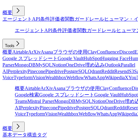
概要
エージェント
API
条件
評価者
関数
ガードレール
ヒューマン・
エージェント
API
条件
評価者
関数
ガードレール
ヒューマ
Tools
概要
Airtable
ArXiv
Asana
ブラウザの使用
Clay
Confluence
Discord
E
Google スプレッドシート
Google Vault
HubSpot
Hugging Face
Hunt
Parser
MongoDB
MySQL
Notion
OneDrive
埋め込み
Outlook
Parallel
AI
Perplexity
Pinecone
Pipedrive
PostgreSQL
Qdrant
Reddit
Resend
S3
Sa
Voice
Typeform
Vision
Wealthbox
Webflow
WhatsApp
Wikipedia
X
You
概要
Airtable
ArXiv
Asana
ブラウザの使用
Clay
Confluence
Di
Google検索
Google スプレッドシート
Google Vault
HubSpot
Teams
Mistral Parser
MongoDB
MySQL
Notion
OneDrive
埋め
AI
Perplexity
Pinecone
Pipedrive
PostgreSQL
Qdrant
Reddit
Rese
Voice
Typeform
Vision
Wealthbox
Webflow
WhatsApp
Wikipedia
概要
基本
データ構造
タグ