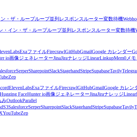
イン・ザ・ループ
ループ
並列
レスポンス
ルーター
変数
待機
Webho
ン・イン・ザ・ループ
ループ
並列
レスポンス
ルーター
変数
待機
levenLabs
Exa
ファイル
Firecrawl
GitHub
Gmail
Google カレンダー
G
er io
画像ジェネレーター
Jina
Jira
ナレッジ
Linear
Linkup
Mem0
メモ
lesforce
Serper
Sharepoint
Slack
Stagehand
Stripe
Supabase
Tavily
Telegr
Tube
Zep
scord
ElevenLabs
Exa
ファイル
Firecrawl
GitHub
Gmail
Google カレ
Hugging Face
Hunter io
画像ジェネレーター
Jina
Jira
ナレッジ
Linear
込み
Outlook
Parallel
nd
S3
Salesforce
Serper
Sharepoint
Slack
Stagehand
Stripe
Supabase
Tavily
T
X
YouTube
Zep