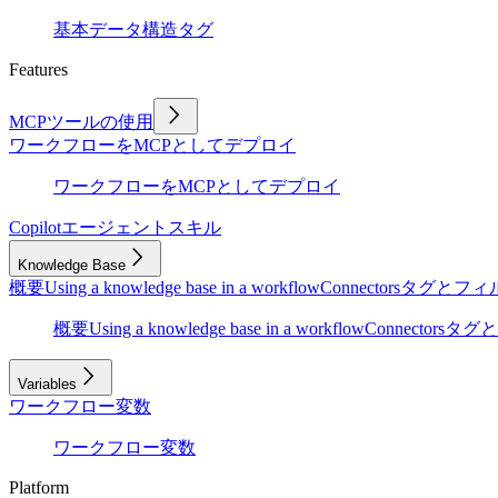
基本
データ構造
タグ
Features
MCPツールの使用
ワークフローをMCPとしてデプロイ
ワークフローをMCPとしてデプロイ
Copilot
エージェントスキル
Knowledge Base
概要
Using a knowledge base in a workflow
Connectors
タグとフィ
概要
Using a knowledge base in a workflow
Connectors
タグと
Variables
ワークフロー変数
ワークフロー変数
Platform