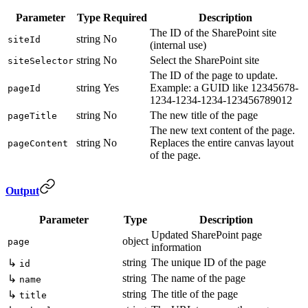
Parameter
Type
Required
Description
The ID of the SharePoint site
string
No
siteId
(internal use)
string
No
Select the SharePoint site
siteSelector
The ID of the page to update.
string
Yes
Example: a GUID like 12345678-
pageId
1234-1234-1234-123456789012
string
No
The new title of the page
pageTitle
The new text content of the page.
string
No
Replaces the entire canvas layout
pageContent
of the page.
Output
Parameter
Type
Description
Updated SharePoint page
object
page
information
string
The unique ID of the page
↳
id
string
The name of the page
↳
name
string
The title of the page
↳
title