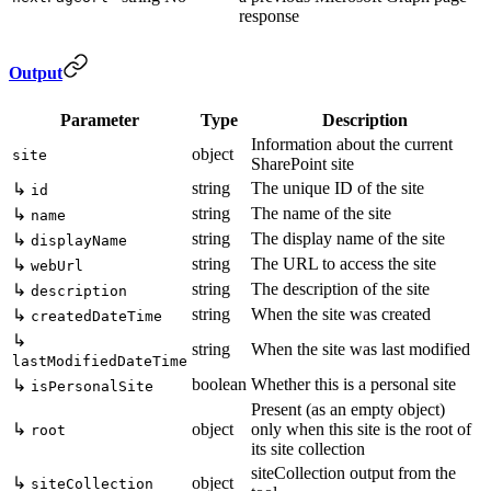
response
Output
Parameter
Type
Description
Information about the current
object
site
SharePoint site
string
The unique ID of the site
↳
id
string
The name of the site
↳
name
string
The display name of the site
↳
displayName
string
The URL to access the site
↳
webUrl
string
The description of the site
↳
description
string
When the site was created
↳
createdDateTime
↳
string
When the site was last modified
lastModifiedDateTime
boolean
Whether this is a personal site
↳
isPersonalSite
Present (as an empty object)
↳
object
only when this site is the root of
root
its site collection
siteCollection output from the
↳
object
siteCollection