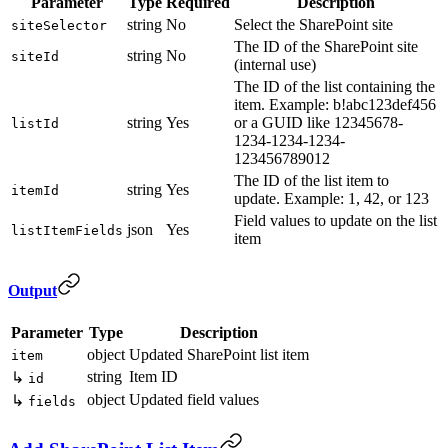
Parameter
Type
Required
Description
string
No
Select the SharePoint site
siteSelector
The ID of the SharePoint site
string
No
siteId
(internal use)
The ID of the list containing the
item. Example: b!abc123def456
string
Yes
or a GUID like 12345678-
listId
1234-1234-1234-
123456789012
The ID of the list item to
string
Yes
itemId
update. Example: 1, 42, or 123
Field values to update on the list
json
Yes
listItemFields
item
Output
Parameter
Type
Description
object
Updated SharePoint list item
item
string
Item ID
↳
id
object
Updated field values
↳
fields