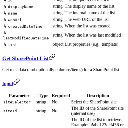
id
string
The display name of the list
↳
displayName
string
The internal name of the list
↳
name
string
The web URL of the list
↳
webUrl
string
When the list was created
↳
createdDateTime
↳
string
When the list was last modified
lastModifiedDateTime
object
List properties (e.g., template)
↳
list
Get SharePoint List
Get metadata (and optionally columns/items) for a SharePoint list
Input
Parameter
Type
Required
Description
string
No
Select the SharePoint site
siteSelector
The ID of the SharePoint site
string
No
siteId
(internal use)
The ID of the list to retrieve.
Example: b!abc123def456 or