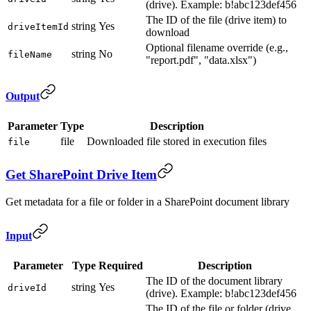
(drive). Example: b!abc123def456
The ID of the file (drive item) to
string
Yes
driveItemId
download
Optional filename override (e.g.,
string
No
fileName
"report.pdf", "data.xlsx")
Output
Parameter
Type
Description
file
Downloaded file stored in execution files
file
Get SharePoint Drive Item
Get metadata for a file or folder in a SharePoint document library
Input
Parameter
Type
Required
Description
The ID of the document library
string
Yes
driveId
(drive). Example: b!abc123def456
The ID of the file or folder (drive