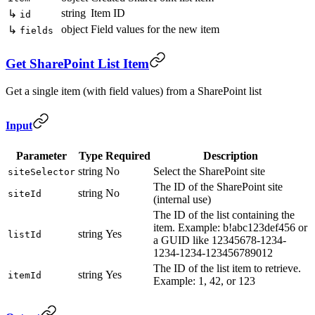
string
Item ID
↳
id
object
Field values for the new item
↳
fields
Get SharePoint List Item
Get a single item (with field values) from a SharePoint list
Input
Parameter
Type
Required
Description
string
No
Select the SharePoint site
siteSelector
The ID of the SharePoint site
string
No
siteId
(internal use)
The ID of the list containing the
item. Example: b!abc123def456 or
string
Yes
listId
a GUID like 12345678-1234-
1234-1234-123456789012
The ID of the list item to retrieve.
string
Yes
itemId
Example: 1, 42, or 123