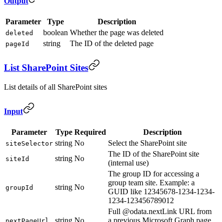
Output
Parameter
Type
Description
boolean
Whether the page was deleted
deleted
string
The ID of the deleted page
pageId
List SharePoint Sites
List details of all SharePoint sites
Input
Parameter
Type
Required
Description
string
No
Select the SharePoint site
siteSelector
The ID of the SharePoint site
string
No
siteId
(internal use)
The group ID for accessing a
group team site. Example: a
string
No
groupId
GUID like 12345678-1234-1234-
1234-123456789012
Full @odata.nextLink URL from
string
No
a previous Microsoft Graph page
nextPageUrl