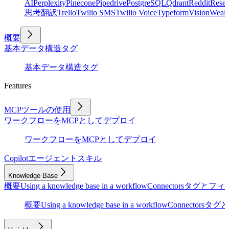
AI
Perplexity
Pinecone
Pipedrive
PostgreSQL
Qdrant
Reddit
Rese
思考
翻訳
Trello
Twilio SMS
Twilio Voice
Typeform
Vision
Wealt
概要
基本
データ構造
タグ
基本
データ構造
タグ
Features
MCPツールの使用
ワークフローをMCPとしてデプロイ
ワークフローをMCPとしてデプロイ
Copilot
エージェントスキル
Knowledge Base
概要
Using a knowledge base in a workflow
Connectors
タグとフィ
概要
Using a knowledge base in a workflow
Connectors
タグと