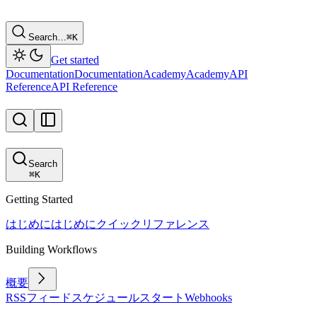
Search…
⌘
K
Get started
Documentation
Documentation
Academy
Academy
API
Reference
API Reference
Search
⌘
K
Getting Started
はじめに
はじめに
クイックリファレンス
Building Workflows
概要
RSSフィード
スケジュール
スタート
Webhooks