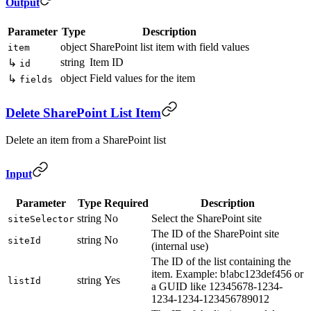
Output
Parameter
Type
Description
object
SharePoint list item with field values
item
string
Item ID
↳
id
object
Field values for the item
↳
fields
Delete SharePoint List Item
Delete an item from a SharePoint list
Input
Parameter
Type
Required
Description
string
No
Select the SharePoint site
siteSelector
The ID of the SharePoint site
string
No
siteId
(internal use)
The ID of the list containing the
item. Example: b!abc123def456 or
string
Yes
listId
a GUID like 12345678-1234-
1234-1234-123456789012