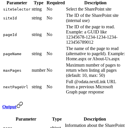
Parameter
Type
Required
Description
string
No
Select the SharePoint site
siteSelector
The ID of the SharePoint site
string
No
siteId
(internal use)
The ID of the page to read.
Example: a GUID like
string
No
pageId
12345678-1234-1234-1234-
123456789012
The name of the page to read
string
No
(alternative to pageId). Example:
pageName
Home.aspx or About-Us.aspx
Maximum number of pages to
number
No
return when listing all pages
maxPages
(default: 10, max: 50)
Full @odata.nextLink URL
string
No
from a previous Microsoft
nextPageUrl
Graph page response
Output
Parameter
Type
Description
Information about the SharePoint
object