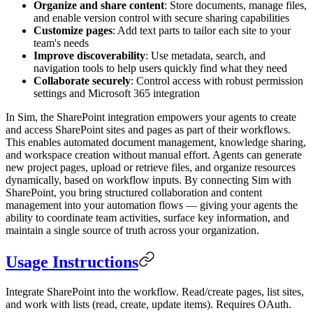
Organize and share content
: Store documents, manage files,
and enable version control with secure sharing capabilities
Customize pages
: Add text parts to tailor each site to your
team's needs
Improve discoverability
: Use metadata, search, and
navigation tools to help users quickly find what they need
Collaborate securely
: Control access with robust permission
settings and Microsoft 365 integration
In Sim, the SharePoint integration empowers your agents to create
and access SharePoint sites and pages as part of their workflows.
This enables automated document management, knowledge sharing,
and workspace creation without manual effort. Agents can generate
new project pages, upload or retrieve files, and organize resources
dynamically, based on workflow inputs. By connecting Sim with
SharePoint, you bring structured collaboration and content
management into your automation flows — giving your agents the
ability to coordinate team activities, surface key information, and
maintain a single source of truth across your organization.
Usage Instructions
Integrate SharePoint into the workflow. Read/create pages, list sites,
and work with lists (read, create, update items). Requires OAuth.