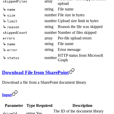
array
skippedFiles
upload
string
File name
↳
name
number
File size in bytes
↳
size
number
Upload size limit in bytes
↳
limit
string
Reason the file was skipped
↳
reason
number
Number of files skipped
skippedCount
array
Per-file upload errors
errors
string
File name
↳
name
string
Error message
↳
error
HTTP status from Microsoft
↳
number
status
Graph
Download File from SharePoint
Download a file from a SharePoint document library
Input
Parameter
Type
Required
Description
The ID of the document library
string
Yes
driveId