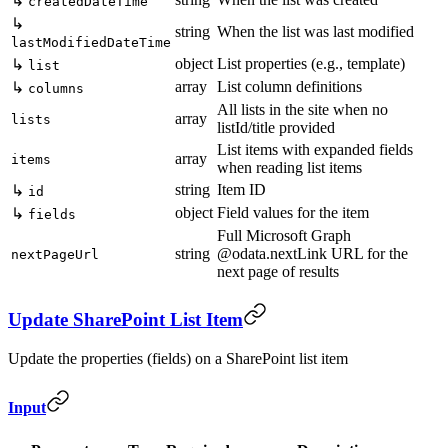
↳
createdDateTime
↳
string
When the list was last modified
lastModifiedDateTime
object
List properties (e.g., template)
↳
list
array
List column definitions
↳
columns
All lists in the site when no
array
lists
listId/title provided
List items with expanded fields
array
items
when reading list items
string
Item ID
↳
id
object
Field values for the item
↳
fields
Full Microsoft Graph
string
@odata.nextLink URL for the
nextPageUrl
next page of results
Update SharePoint List Item
Update the properties (fields) on a SharePoint list item
Input