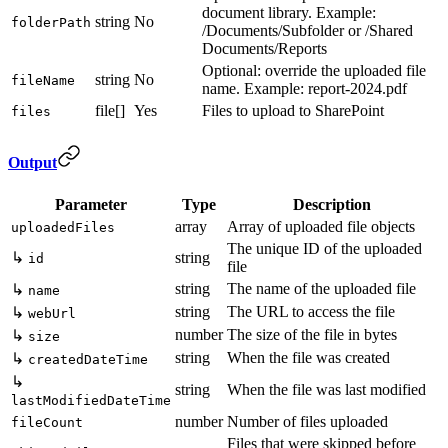
document library. Example:
string
No
folderPath
/Documents/Subfolder or /Shared
Documents/Reports
Optional: override the uploaded file
string
No
fileName
name. Example: report-2024.pdf
file[]
Yes
Files to upload to SharePoint
files
Output
Parameter
Type
Description
array
Array of uploaded file objects
uploadedFiles
The unique ID of the uploaded
↳
string
id
file
string
The name of the uploaded file
↳
name
string
The URL to access the file
↳
webUrl
number
The size of the file in bytes
↳
size
string
When the file was created
↳
createdDateTime
↳
string
When the file was last modified
lastModifiedDateTime
number
Number of files uploaded
fileCount
Files that were skipped before