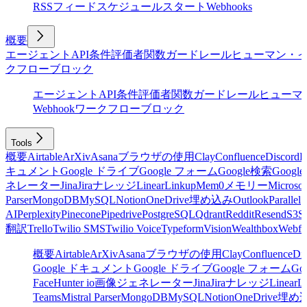
RSSフィード
スケジュール
スタート
Webhooks
概要
エージェント
API
条件
評価者
関数
ガードレール
ヒューマン・
クフローブロック
エージェント
API
条件
評価者
関数
ガードレール
ヒューマ
Webhook
ワークフローブロック
Tools
概要
Airtable
ArXiv
Asana
ブラウザの使用
Clay
Confluence
Discord
E
キュメント
Google ドライブ
Google フォーム
Google検索
Goog
ネレーター
Jina
Jira
ナレッジ
Linear
Linkup
Mem0
メモリー
Microsof
Parser
MongoDB
MySQL
Notion
OneDrive
埋め込み
Outlook
Parallel
AI
Perplexity
Pinecone
Pipedrive
PostgreSQL
Qdrant
Reddit
Resend
S3
Sa
翻訳
Trello
Twilio SMS
Twilio Voice
Typeform
Vision
Wealthbox
Webfl
概要
Airtable
ArXiv
Asana
ブラウザの使用
Clay
Confluence
Di
Google ドキュメント
Google ドライブ
Google フォーム
Go
Face
Hunter io
画像ジェネレーター
Jina
Jira
ナレッジ
Linear
L
Teams
Mistral Parser
MongoDB
MySQL
Notion
OneDrive
埋め