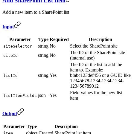
Add SharePoint List Item
Add a new item to a SharePoint list
Input
Parameter
Type
Required
Description
string
No
Select the SharePoint site
siteSelector
The ID of the SharePoint site
string
No
siteId
(internal use)
The ID of the list to add the
item to. Example:
string
Yes
b!abc123def456 or a GUID like
listId
12345678-1234-1234-1234-
123456789012
Field values for the new list
json
Yes
listItemFields
item
Output
Parameter
Type
Description
object
Created SharePoint list item
item