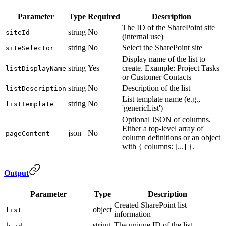
Parameter
Type
Required
Description
The ID of the SharePoint site
string
No
siteId
(internal use)
string
No
Select the SharePoint site
siteSelector
Display name of the list to
string
Yes
create. Example: Project Tasks
listDisplayName
or Customer Contacts
string
No
Description of the list
listDescription
List template name (e.g.,
string
No
listTemplate
'genericList')
Optional JSON of columns.
Either a top-level array of
json
No
pageContent
column definitions or an object
with { columns: [...] }.
Output
Parameter
Type
Description
Created SharePoint list
object
list
information
string
The unique ID of the list
↳