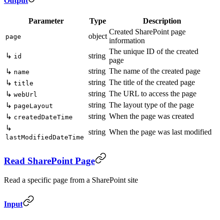
Output
Parameter
Type
Description
Created SharePoint page
object
page
information
The unique ID of the created
↳
string
id
page
string
The name of the created page
↳
name
string
The title of the created page
↳
title
string
The URL to access the page
↳
webUrl
string
The layout type of the page
↳
pageLayout
string
When the page was created
↳
createdDateTime
↳
string
When the page was last modified
lastModifiedDateTime
Read SharePoint Page
Read a specific page from a SharePoint site
Input