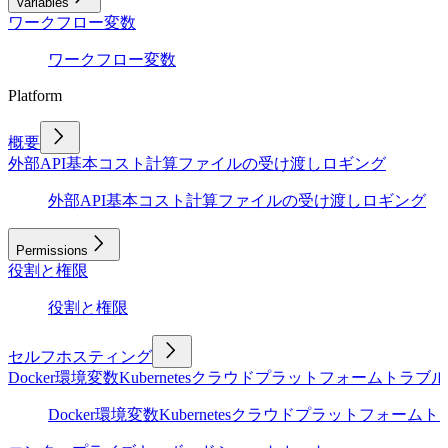
Variables
ワークフロー変数
ワークフロー変数
Platform
概要
外部API
基本
コスト計算
ファイルの受け渡し
ロギング
外部API
基本
コスト計算
ファイルの受け渡し
ロギング
Permissions
役割と権限
役割と権限
セルフホスティング
Docker
環境変数
Kubernetes
クラウドプラットフォーム
トラブル
Docker
環境変数
Kubernetes
クラウドプラットフォーム
ト