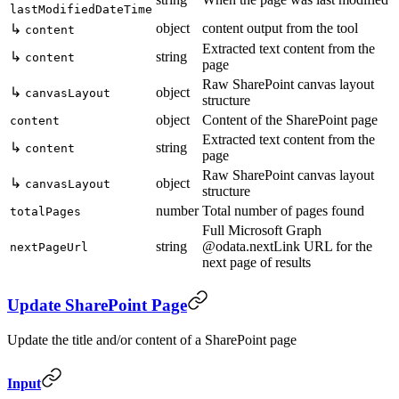
lastModifiedDateTime
object
content output from the tool
↳
content
Extracted text content from the
↳
string
content
page
Raw SharePoint canvas layout
↳
object
canvasLayout
structure
object
Content of the SharePoint page
content
Extracted text content from the
↳
string
content
page
Raw SharePoint canvas layout
↳
object
canvasLayout
structure
number
Total number of pages found
totalPages
Full Microsoft Graph
string
@odata.nextLink URL for the
nextPageUrl
next page of results
Update SharePoint Page
Update the title and/or content of a SharePoint page
Input