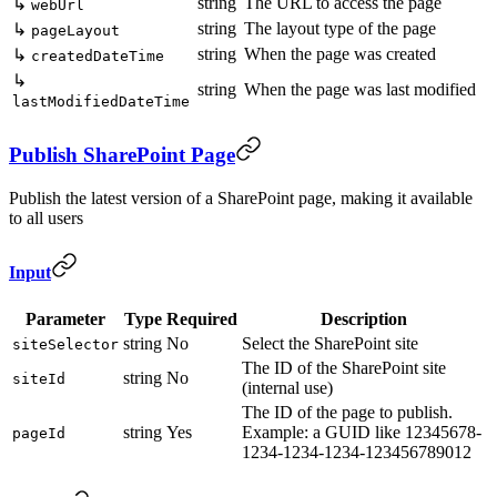
string
The URL to access the page
↳
webUrl
string
The layout type of the page
↳
pageLayout
string
When the page was created
↳
createdDateTime
↳
string
When the page was last modified
lastModifiedDateTime
Publish SharePoint Page
Publish the latest version of a SharePoint page, making it available
to all users
Input
Parameter
Type
Required
Description
string
No
Select the SharePoint site
siteSelector
The ID of the SharePoint site
string
No
siteId
(internal use)
The ID of the page to publish.
string
Yes
Example: a GUID like 12345678-
pageId
1234-1234-1234-123456789012