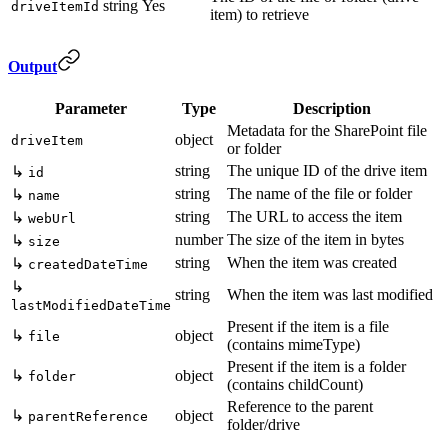
string
Yes
driveItemId
item) to retrieve
Output
Parameter
Type
Description
Metadata for the SharePoint file
object
driveItem
or folder
string
The unique ID of the drive item
↳
id
string
The name of the file or folder
↳
name
string
The URL to access the item
↳
webUrl
number
The size of the item in bytes
↳
size
string
When the item was created
↳
createdDateTime
↳
string
When the item was last modified
lastModifiedDateTime
Present if the item is a file
↳
object
file
(contains mimeType)
Present if the item is a folder
↳
object
folder
(contains childCount)
Reference to the parent
↳
object
parentReference
folder/drive