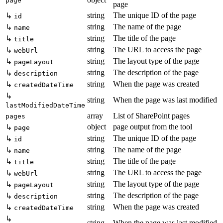
page
page
string
The unique ID of the page
↳
id
string
The name of the page
↳
name
string
The title of the page
↳
title
string
The URL to access the page
↳
webUrl
string
The layout type of the page
↳
pageLayout
string
The description of the page
↳
description
string
When the page was created
↳
createdDateTime
↳
string
When the page was last modified
lastModifiedDateTime
array
List of SharePoint pages
pages
object
page output from the tool
↳
page
string
The unique ID of the page
↳
id
string
The name of the page
↳
name
string
The title of the page
↳
title
string
The URL to access the page
↳
webUrl
string
The layout type of the page
↳
pageLayout
string
The description of the page
↳
description
string
When the page was created
↳
createdDateTime
↳
string
When the page was last modified