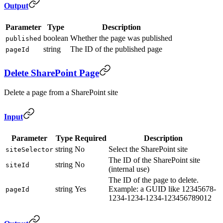
Output
Parameter
Type
Description
boolean
Whether the page was published
published
string
The ID of the published page
pageId
Delete SharePoint Page
Delete a page from a SharePoint site
Input
Parameter
Type
Required
Description
string
No
Select the SharePoint site
siteSelector
The ID of the SharePoint site
string
No
siteId
(internal use)
The ID of the page to delete.
string
Yes
Example: a GUID like 12345678-
pageId
1234-1234-1234-123456789012