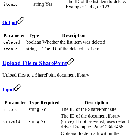
The ID of the list item to delete.
string
Yes
itemId
Example: 1, 42, or 123
Output
Parameter
Type
Description
boolean
Whether the list item was deleted
deleted
string
The ID of the deleted list item
itemId
Upload File to SharePoint
Upload files to a SharePoint document library
Input
Parameter
Type
Required
Description
string
No
The ID of the SharePoint site
siteId
The ID of the document library
string
No
(drive). If not provided, uses default
driveId
drive. Example: b!abc123def456
Optional folder path within the