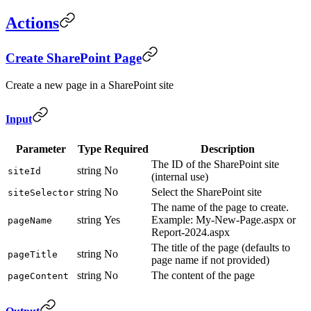
Actions
Create SharePoint Page
Create a new page in a SharePoint site
Input
Parameter
Type
Required
Description
The ID of the SharePoint site
string
No
siteId
(internal use)
string
No
Select the SharePoint site
siteSelector
The name of the page to create.
string
Yes
Example: My-New-Page.aspx or
pageName
Report-2024.aspx
The title of the page (defaults to
string
No
pageTitle
page name if not provided)
string
No
The content of the page
pageContent