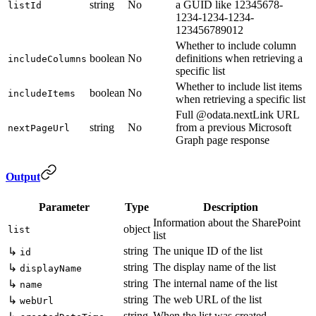
string
No
a GUID like 12345678-
listId
1234-1234-1234-
123456789012
Whether to include column
boolean
No
definitions when retrieving a
includeColumns
specific list
Whether to include list items
boolean
No
includeItems
when retrieving a specific list
Full @odata.nextLink URL
string
No
from a previous Microsoft
nextPageUrl
Graph page response
Output
Parameter
Type
Description
Information about the SharePoint
object
list
list
string
The unique ID of the list
↳
id
string
The display name of the list
↳
displayName
string
The internal name of the list
↳
name
string
The web URL of the list
↳
webUrl
string
When the list was created