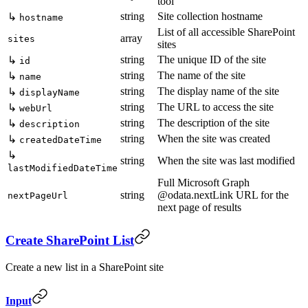
tool
string
Site collection hostname
↳
hostname
List of all accessible SharePoint
array
sites
sites
string
The unique ID of the site
↳
id
string
The name of the site
↳
name
string
The display name of the site
↳
displayName
string
The URL to access the site
↳
webUrl
string
The description of the site
↳
description
string
When the site was created
↳
createdDateTime
↳
string
When the site was last modified
lastModifiedDateTime
Full Microsoft Graph
string
@odata.nextLink URL for the
nextPageUrl
next page of results
Create SharePoint List
Create a new list in a SharePoint site
Input