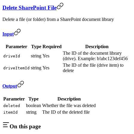
Delete SharePoint File
Delete a file (or folder) from a SharePoint document library
Input
Parameter
Type
Required
Description
The ID of the document library
string
Yes
driveId
(drive). Example: b!abc123def456
The ID of the file (drive item) to
string
Yes
driveItemId
delete
Output
Parameter
Type
Description
boolean
Whether the file was deleted
deleted
string
The ID of the deleted file
itemId
On this page