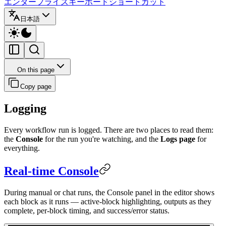
エンタープライズ
キーボードショートカット
日本語
On this page
Copy page
Logging
Every workflow run is logged. There are two places to read them:
the
Console
for the run you're watching, and the
Logs page
for
everything.
Real-time Console
During manual or chat runs, the Console panel in the editor shows
each block as it runs — active-block highlighting, outputs as they
complete, per-block timing, and success/error status.