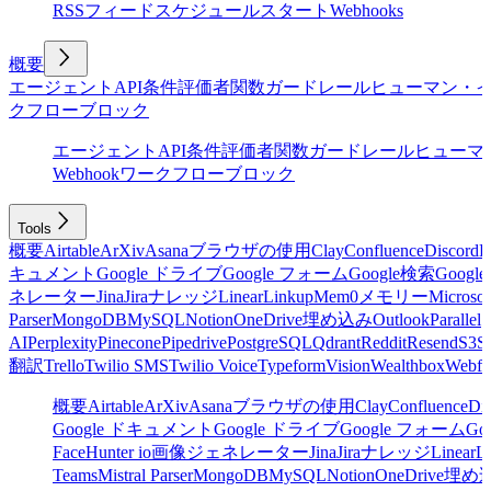
RSSフィード
スケジュール
スタート
Webhooks
概要
エージェント
API
条件
評価者
関数
ガードレール
ヒューマン・
クフローブロック
エージェント
API
条件
評価者
関数
ガードレール
ヒューマ
Webhook
ワークフローブロック
Tools
概要
Airtable
ArXiv
Asana
ブラウザの使用
Clay
Confluence
Discord
E
キュメント
Google ドライブ
Google フォーム
Google検索
Goog
ネレーター
Jina
Jira
ナレッジ
Linear
Linkup
Mem0
メモリー
Microsof
Parser
MongoDB
MySQL
Notion
OneDrive
埋め込み
Outlook
Parallel
AI
Perplexity
Pinecone
Pipedrive
PostgreSQL
Qdrant
Reddit
Resend
S3
Sa
翻訳
Trello
Twilio SMS
Twilio Voice
Typeform
Vision
Wealthbox
Webfl
概要
Airtable
ArXiv
Asana
ブラウザの使用
Clay
Confluence
Di
Google ドキュメント
Google ドライブ
Google フォーム
Go
Face
Hunter io
画像ジェネレーター
Jina
Jira
ナレッジ
Linear
L
Teams
Mistral Parser
MongoDB
MySQL
Notion
OneDrive
埋め