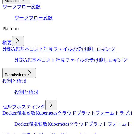
Variables
ワークフロー変数
ワークフロー変数
Platform
概要
外部API
基本
コスト計算
ファイルの受け渡し
ロギング
外部API
基本
コスト計算
ファイルの受け渡し
ロギング
Permissions
役割と権限
役割と権限
セルフホスティング
Docker
環境変数
Kubernetes
クラウドプラットフォーム
トラブル
Docker
環境変数
Kubernetes
クラウドプラットフォーム
ト