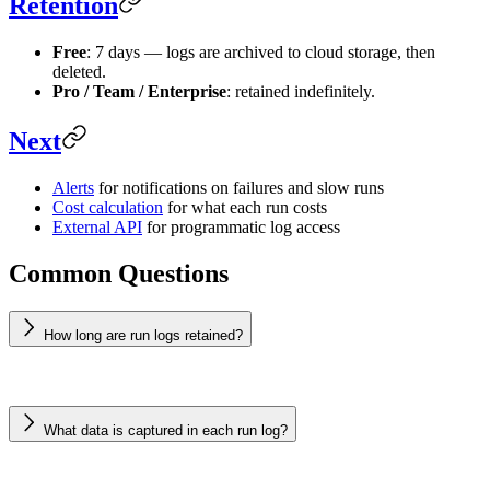
Retention
Free
: 7 days — logs are archived to cloud storage, then
deleted.
Pro / Team / Enterprise
: retained indefinitely.
Next
Alerts
for notifications on failures and slow runs
Cost calculation
for what each run costs
External API
for programmatic log access
Common Questions
How long are run logs retained?
What data is captured in each run log?