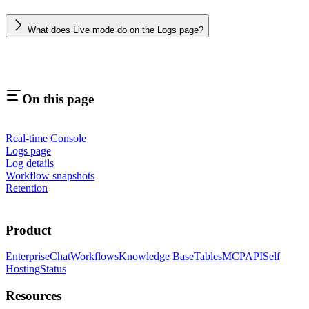
What does Live mode do on the Logs page?
On this page
Real-time Console
Logs page
Log details
Workflow snapshots
Retention
Product
Enterprise
Chat
Workflows
Knowledge Base
Tables
MCP
API
Self
Hosting
Status
Resources