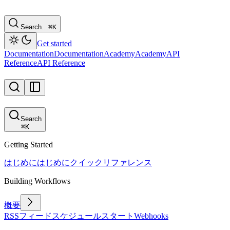
Search…
⌘
K
Get started
Documentation
Documentation
Academy
Academy
API
Reference
API Reference
Search
⌘
K
Getting Started
はじめに
はじめに
クイックリファレンス
Building Workflows
概要
RSSフィード
スケジュール
スタート
Webhooks