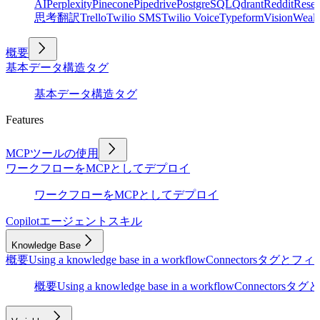
AI
Perplexity
Pinecone
Pipedrive
PostgreSQL
Qdrant
Reddit
Rese
思考
翻訳
Trello
Twilio SMS
Twilio Voice
Typeform
Vision
Wealt
概要
基本
データ構造
タグ
基本
データ構造
タグ
Features
MCPツールの使用
ワークフローをMCPとしてデプロイ
ワークフローをMCPとしてデプロイ
Copilot
エージェントスキル
Knowledge Base
概要
Using a knowledge base in a workflow
Connectors
タグとフィ
概要
Using a knowledge base in a workflow
Connectors
タグと