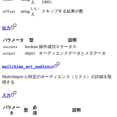
え
1000）
いい
スキップする結果の数
string
offset
え
出力
パラメータ
型
説明
boolean
操作成功ステータス
success
object
オーディエンスデータとメタデータ
output
mailchimp_get_audience
Mailchimpから特定のオーディエンス（リスト）の詳細を取
得する
入力
パラメー
必
型
説明
タ
須