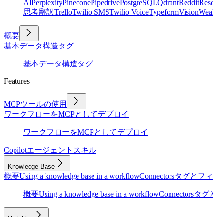
AI
Perplexity
Pinecone
Pipedrive
PostgreSQL
Qdrant
Reddit
Rese
思考
翻訳
Trello
Twilio SMS
Twilio Voice
Typeform
Vision
Wealt
概要
基本
データ構造
タグ
基本
データ構造
タグ
Features
MCPツールの使用
ワークフローをMCPとしてデプロイ
ワークフローをMCPとしてデプロイ
Copilot
エージェントスキル
Knowledge Base
概要
Using a knowledge base in a workflow
Connectors
タグとフィ
概要
Using a knowledge base in a workflow
Connectors
タグと