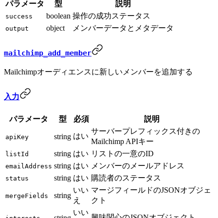
パラメータ
型
説明
boolean
操作の成功ステータス
success
object
メンバーデータとメタデータ
output
mailchimp_add_member
Mailchimpオーディエンスに新しいメンバーを追加する
入力
パラメータ
型
必須
説明
サーバープレフィックス付きの
はい
string
apiKey
Mailchimp APIキー
string
はい
リストの一意のID
listId
string
はい
メンバーのメールアドレス
emailAddress
string
はい
購読者のステータス
status
いい
マージフィールドのJSONオブジェ
string
mergeFields
え
クト
いい
興味関心のJSONオブジェクト
string