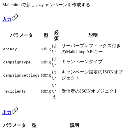
Mailchimpで新しいキャンペーンを作成する
入力
必
パラメータ
型
説明
須
は
サーバープレフィックス付き
string
apiKey
い
のMailchimp APIキー
は
キャンペーンタイプ
string
campaignType
い
は
キャンペーン設定のJSONオブ
string
campaignSettings
い
ジェクト
い
string
い
受信者のJSONオブジェクト
recipients
え
出力
パラメータ
型
説明