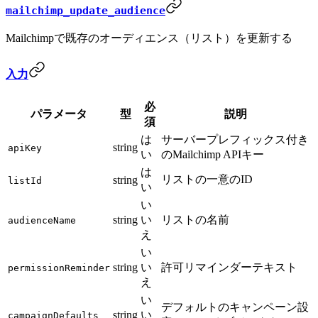
mailchimp_update_audience
Mailchimpで既存のオーディエンス（リスト）を更新する
入力
必
パラメータ
型
説明
須
は
サーバープレフィックス付き
string
apiKey
い
のMailchimp APIキー
は
リストの一意のID
string
listId
い
い
string
い
リストの名前
audienceName
え
い
string
い
許可リマインダーテキスト
permissionReminder
え
い
デフォルトのキャンペーン設
string
い
campaignDefaults