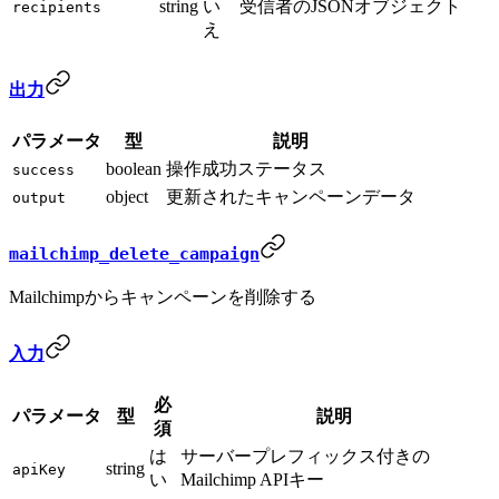
string
い
受信者のJSONオブジェクト
recipients
え
出力
パラメータ
型
説明
boolean
操作成功ステータス
success
object
更新されたキャンペーンデータ
output
mailchimp_delete_campaign
Mailchimpからキャンペーンを削除する
入力
必
パラメータ
型
説明
須
は
サーバープレフィックス付きの
string
apiKey
い
Mailchimp APIキー