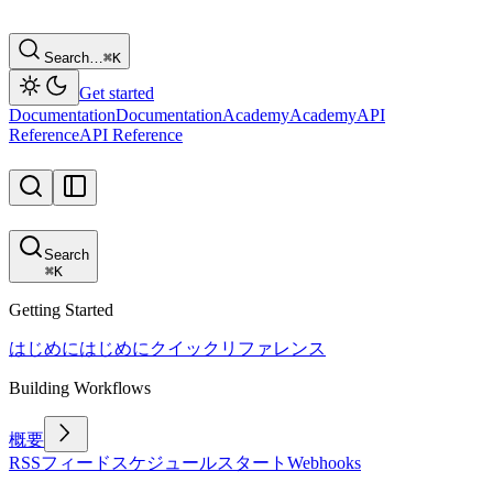
Search…
⌘
K
Get started
Documentation
Documentation
Academy
Academy
API
Reference
API Reference
Search
⌘
K
Getting Started
はじめに
はじめに
クイックリファレンス
Building Workflows
概要
RSSフィード
スケジュール
スタート
Webhooks