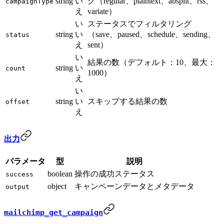
string
い
グ（regular、plaintext、absplit、rss、
campaignType
え
variate）
い
ステータスでフィルタリング
string
い
（save、paused、schedule、sending、
status
え
sent）
い
結果の数（デフォルト：10、最大：
string
い
count
1000）
え
い
string
い
スキップする結果の数
offset
え
出力
パラメータ
型
説明
boolean
操作の成功ステータス
success
object
キャンペーンデータとメタデータ
output
mailchimp_get_campaign