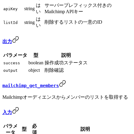
は
サーバープレフィックス付きの
string
apiKey
い
Mailchimp APIキー
は
削除するリストの一意のID
string
listId
い
出力
パラメータ
型
説明
boolean
操作成功ステータス
success
object
削除確認
output
mailchimp_get_members
Mailchimpオーディエンスからメンバーのリストを取得する
入力
パラメ
必
型
説明
ータ
須