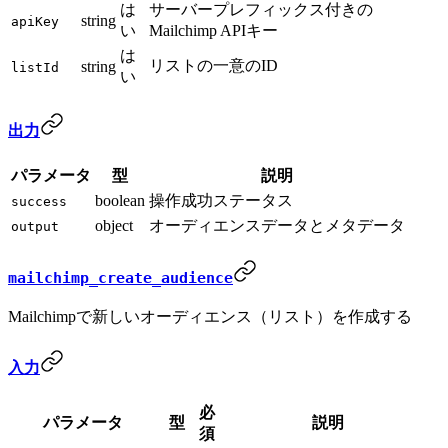
は
サーバープレフィックス付きの
string
apiKey
い
Mailchimp APIキー
は
リストの一意のID
string
listId
い
出力
パラメータ
型
説明
boolean
操作成功ステータス
success
object
オーディエンスデータとメタデータ
output
mailchimp_create_audience
Mailchimpで新しいオーディエンス（リスト）を作成する
入力
必
パラメータ
型
説明
須