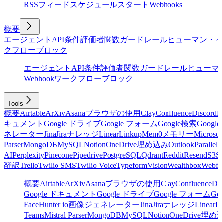
RSSフィード
スケジュール
スタート
Webhooks
概要
エージェント
API
条件
評価者
関数
ガードレール
ヒューマン・
クフローブロック
エージェント
API
条件
評価者
関数
ガードレール
ヒューマ
Webhook
ワークフローブロック
Tools
概要
Airtable
ArXiv
Asana
ブラウザの使用
Clay
Confluence
Discord
E
キュメント
Google ドライブ
Google フォーム
Google検索
Goog
ネレーター
Jina
Jira
ナレッジ
Linear
Linkup
Mem0
メモリー
Microsof
Parser
MongoDB
MySQL
Notion
OneDrive
埋め込み
Outlook
Parallel
AI
Perplexity
Pinecone
Pipedrive
PostgreSQL
Qdrant
Reddit
Resend
S3
Sa
翻訳
Trello
Twilio SMS
Twilio Voice
Typeform
Vision
Wealthbox
Webfl
概要
Airtable
ArXiv
Asana
ブラウザの使用
Clay
Confluence
Di
Google ドキュメント
Google ドライブ
Google フォーム
Go
Face
Hunter io
画像ジェネレーター
Jina
Jira
ナレッジ
Linear
L
Teams
Mistral Parser
MongoDB
MySQL
Notion
OneDrive
埋め