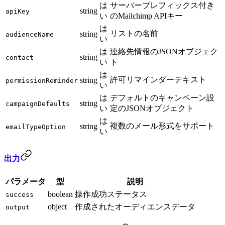
は
サーバープレフィックス付き
string
apiKey
い
のMailchimp APIキー
は
リストの名前
string
audienceName
い
は
連絡先情報のJSONオブジェク
string
contact
い
ト
は
許可リマインダーテキスト
string
permissionReminder
い
は
デフォルトのキャンペーン設
string
campaignDefaults
い
定のJSONオブジェクト
は
複数のメール形式をサポート
string
emailTypeOption
い
出力
パラメータ
型
説明
boolean
操作成功ステータス
success
object
作成されたオーディエンスデータ
output