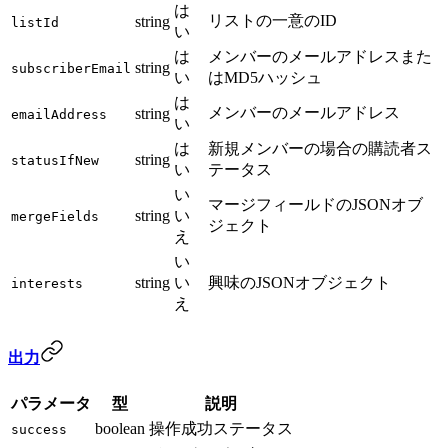
は
リストの一意のID
string
listId
い
は
メンバーのメールアドレスまた
string
subscriberEmail
い
はMD5ハッシュ
は
メンバーのメールアドレス
string
emailAddress
い
は
新規メンバーの場合の購読者ス
string
statusIfNew
い
テータス
い
マージフィールドのJSONオブ
string
い
mergeFields
ジェクト
え
い
string
い
興味のJSONオブジェクト
interests
え
出力
パラメータ
型
説明
boolean
操作成功ステータス
success