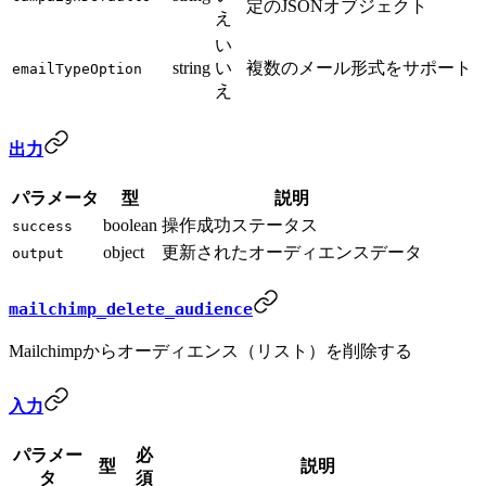
定のJSONオブジェクト
え
い
string
い
複数のメール形式をサポート
emailTypeOption
え
出力
パラメータ
型
説明
boolean
操作成功ステータス
success
object
更新されたオーディエンスデータ
output
mailchimp_delete_audience
Mailchimpからオーディエンス（リスト）を削除する
入力
パラメー
必
型
説明
タ
須