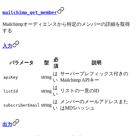
mailchimp_get_member
Mailchimpオーディエンスから特定のメンバーの詳細を取得
する
入力
必
パラメータ
型
説明
須
は
サーバープレフィックス付きの
string
apiKey
い
Mailchimp APIキー
は
リストの一意のID
string
listId
い
は
メンバーのメールアドレスまた
string
subscriberEmail
い
はMD5ハッシュ
出力