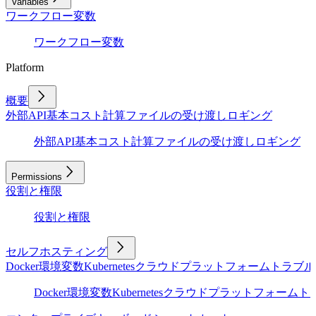
Variables
ワークフロー変数
ワークフロー変数
Platform
概要
外部API
基本
コスト計算
ファイルの受け渡し
ロギング
外部API
基本
コスト計算
ファイルの受け渡し
ロギング
Permissions
役割と権限
役割と権限
セルフホスティング
Docker
環境変数
Kubernetes
クラウドプラットフォーム
トラブル
Docker
環境変数
Kubernetes
クラウドプラットフォーム
ト