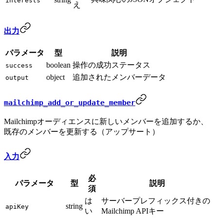
interests
え
出力
パラメータ
型
説明
boolean
操作の成功ステータス
success
object
追加されたメンバーデータ
output
mailchimp_add_or_update_member
Mailchimpオーディエンスに新しいメンバーを追加するか、
既存のメンバーを更新する（アップサート）
入力
必
パラメータ
型
説明
須
は
サーバープレフィックス付きの
string
apiKey
い
Mailchimp APIキー