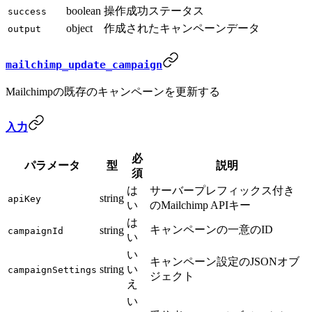
boolean
操作成功ステータス
success
object
作成されたキャンペーンデータ
output
mailchimp_update_campaign
Mailchimpの既存のキャンペーンを更新する
入力
必
パラメータ
型
説明
須
は
サーバープレフィックス付き
string
apiKey
い
のMailchimp APIキー
は
キャンペーンの一意のID
string
campaignId
い
い
キャンペーン設定のJSONオブ
string
い
campaignSettings
ジェクト
え
い