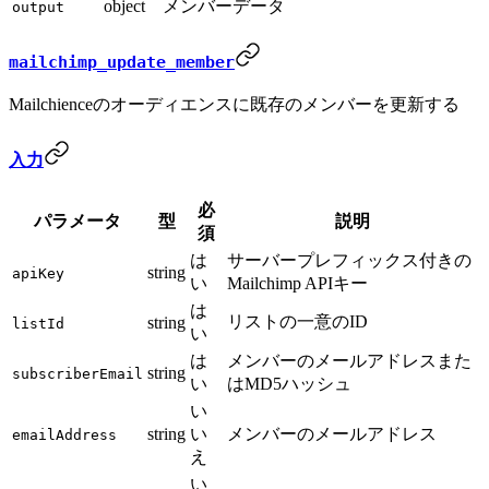
object
メンバーデータ
output
mailchimp_update_member
Mailchienceのオーディエンスに既存のメンバーを更新する
入力
必
パラメータ
型
説明
須
は
サーバープレフィックス付きの
string
apiKey
い
Mailchimp APIキー
は
リストの一意のID
string
listId
い
は
メンバーのメールアドレスまた
string
subscriberEmail
い
はMD5ハッシュ
い
string
い
メンバーのメールアドレス
emailAddress
え
い