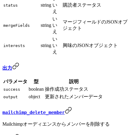
string
い
購読者ステータス
status
え
い
マージフィールドのJSONオブ
string
い
mergeFields
ジェクト
え
い
string
い
興味のJSONオブジェクト
interests
え
出力
パラメータ
型
説明
boolean
操作成功ステータス
success
object
更新されたメンバーデータ
output
mailchimp_delete_member
Mailchimpオーディエンスからメンバーを削除する