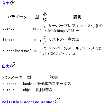
入力
必
パラメータ
型
説明
須
は
サーバープレフィックス付きの
string
apiKey
い
Mailchimp APIキー
は
リストの一意のID
string
listId
い
は
メンバーのメールアドレスまた
string
subscriberEmail
い
はMD5ハッシュ
出力
パラメータ
型
説明
boolean
操作成功ステータス
success
object
削除確認
output
mailchimp_archive_member