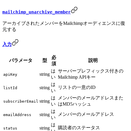
mailchimp_unarchive_member
アーカイブされたメンバーをMailchimpオーディエンスに復
元する
入力
必
パラメータ
型
説明
須
は
サーバープレフィックス付きの
string
apiKey
い
Mailchimp APIキー
は
リストの一意のID
string
listId
い
は
メンバーのメールアドレスまた
string
subscriberEmail
い
はMD5ハッシュ
は
メンバーのメールアドレス
string
emailAddress
い
は
購読者のステータス
string
status
い