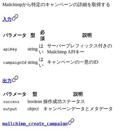
Mailchimpから特定のキャンペーンの詳細を取得する
入力
必
パラメータ
型
説明
須
は
サーバープレフィックス付きの
string
apiKey
い
Mailchimp APIキー
は
キャンペーンの一意のID
string
campaignId
い
出力
パラメータ
型
説明
boolean
操作成功ステータス
success
object
キャンペーンデータとメタデータ
output
mailchimp_create_campaign