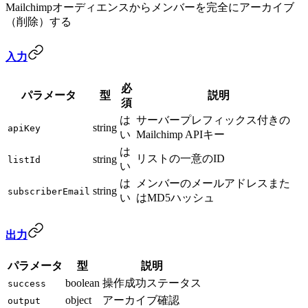
Mailchimpオーディエンスからメンバーを完全にアーカイブ
（削除）する
入力
必
パラメータ
型
説明
須
は
サーバープレフィックス付きの
string
apiKey
い
Mailchimp APIキー
は
リストの一意のID
string
listId
い
は
メンバーのメールアドレスまた
string
subscriberEmail
い
はMD5ハッシュ
出力
パラメータ
型
説明
boolean
操作成功ステータス
success
object
アーカイブ確認
output