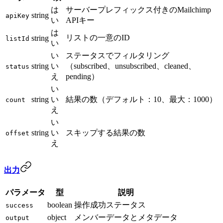
は
サーバープレフィックス付きのMailchimp
string
apiKey
い
APIキー
は
リストの一意のID
string
listId
い
い
ステータスでフィルタリング
string
い
（subscribed、unsubscribed、cleaned、
status
え
pending）
い
string
い
結果の数（デフォルト：10、最大：1000）
count
え
い
string
い
スキップする結果の数
offset
え
出力
パラメータ
型
説明
boolean
操作成功ステータス
success
object
メンバーデータとメタデータ
output