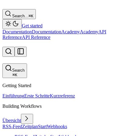
Search…
⌘
K
Get started
Documentation
Documentation
Academy
Academy
API
Reference
API Reference
Search
⌘
K
Getting Started
Einführung
Erste Schritte
Kurzreferenz
Building Workflows
Übersicht
RSS-Feed
Zeitplan
Start
Webhooks