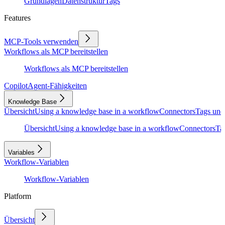
Grundlagen
Datenstruktur
Tags
Features
MCP-Tools verwenden
Workflows als MCP bereitstellen
Workflows als MCP bereitstellen
Copilot
Agent-Fähigkeiten
Knowledge Base
Übersicht
Using a knowledge base in a workflow
Connectors
Tags und
Übersicht
Using a knowledge base in a workflow
Connectors
Ta
Variables
Workflow-Variablen
Workflow-Variablen
Platform
Übersicht