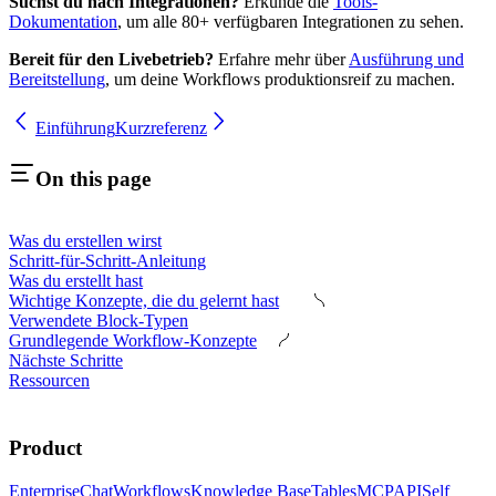
Suchst du nach Integrationen?
Erkunde die
Tools-
Dokumentation
, um alle 80+ verfügbaren Integrationen zu sehen.
Bereit für den Livebetrieb?
Erfahre mehr über
Ausführung und
Bereitstellung
, um deine Workflows produktionsreif zu machen.
Einführung
Kurzreferenz
On this page
Was du erstellen wirst
Schritt-für-Schritt-Anleitung
Was du erstellt hast
Wichtige Konzepte, die du gelernt hast
Verwendete Block-Typen
Grundlegende Workflow-Konzepte
Nächste Schritte
Ressourcen
Product
Enterprise
Chat
Workflows
Knowledge Base
Tables
MCP
API
Self